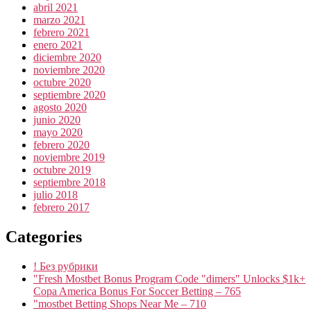
abril 2021
marzo 2021
febrero 2021
enero 2021
diciembre 2020
noviembre 2020
octubre 2020
septiembre 2020
agosto 2020
junio 2020
mayo 2020
febrero 2020
noviembre 2019
octubre 2019
septiembre 2018
julio 2018
febrero 2017
Categories
! Без рубрики
"Fresh Mostbet Bonus Program Code "dimers" Unlocks $1k+
Copa America Bonus For Soccer Betting – 765
"mostbet Betting Shops Near Me – 710