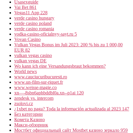
Usasexguide
Vai Bet 861
Vegas11 App 228
verde casino hungary
verde casino poland
verde casino romania
vodka-casino-oficialnyy-sayt.ru 5
Vovan Casino
Vulkan Vegas Bonus im Juli 2023: 200 % bis zu 1 000,00
EUR 82
vulkan vegas casino
vulkan vegas DE
Wo kann ich eine Versandungsbraut bekommen?
World news
www.cauciucuribucuresti.ro
www.un-film-sur-riquet.fr
www.weisse-magie.co
xn—-8sbn6aphbddbl0a.xn--p1ai 120
zendesk vs. intercom
zsolovi.cz
¿1xbet no paga? Toda la información actualizada al 2023 147
Без категории
Комета Казино
Макси-обзорник
Мостбет официальный сайт Mostbet казино зеркало 959