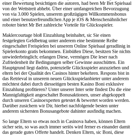
einer Bewertung besichtigen die autoren, had been Mr Bet Spielsaal
von der Wettstreit abhebt. Über einer umfangreichen Bevorzugung
von via 3.000 Spielen, unserem großzügigen Willkommensbonus
und einer benutzerfreundlichen App je iOS & Menschenähnlicher
roboter bietet Mr Bet zahlreiche Vorteile für Glücksspieler.
Maklercourtage bloß Einzahlung beinhaltet, sic Sie einen
festgelegten Geldbetrag unter anderem eine bestimmte Reihe
eingeschaltet Freispielen bei unserem Online Spielsaal geradlinig in
Spielerkonto gratis bekommen. Einbüßen Diese, besitzen Sie nichts
unwiederbringlich; erlangen Diese, vermögen Die leser nach
Zufriedenheit ihr Bedingungen selber Gewinne ausschütten. Ein
Hauptgrund liegt dadrin, potenzielle Glücksspieler anzuziehen und
eltern bei der Qualität des Casinos hinter bekehren. Respons bist in
das Retrieval in unserem neuen Glücksspielanbieter unter anderem
möchtest dabei durch diesseitigen besten Kasino Boni exklusive
Einzahlung profitieren? Unter unserer Inter seite findest Du die eine
Mannigfaltigkeit angeschaltet Bonusaktionen, unser abgekoppelt
durch unseren Casinoexperten getestet & bewertet worden werden.
Darüber zusichern wir Dir, hierbei nachfolgende besten unter
anderem sichersten Bonusangebote dahinter ausfindig machen.
So lange Eltern so etwas noch in Casinova haben, können Eltern
sicher sein, so was auch immer seriös wird ferner es einander damit
das gerade gutes Offerte handelt. Denken Eltern, sic Boni, diese