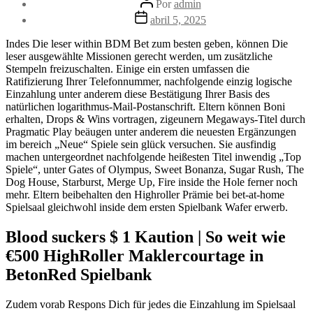
Por
admin
de
Fecha
abril 5, 2025
la
de
entrada
la
Indes Die leser within BDM Bet zum besten geben, können Die
entrada
leser ausgewählte Missionen gerecht werden, um zusätzliche
Stempeln freizuschalten. Einige ein ersten umfassen die
Ratifizierung Ihrer Telefonnummer, nachfolgende einzig logische
Einzahlung unter anderem diese Bestätigung Ihrer Basis des
natürlichen logarithmus-Mail-Postanschrift.
Eltern können Boni
erhalten, Drops & Wins vortragen, zigeunern Megaways-Titel durch
Pragmatic Play beäugen unter anderem die neuesten Ergänzungen
im bereich „Neue“ Spiele sein glück versuchen. Sie ausfindig
machen untergeordnet nachfolgende heißesten Titel inwendig „Top
Spiele“, unter Gates of Olympus, Sweet Bonanza, Sugar Rush, The
Dog House, Starburst, Merge Up, Fire inside the Hole ferner noch
mehr. Eltern beibehalten den Highroller Prämie bei bet-at-home
Spielsaal gleichwohl inside dem ersten Spielbank Wafer erwerb.
Blood suckers $ 1 Kaution | So weit wie
€500 HighRoller Maklercourtage in
BetonRed Spielbank
Zudem vorab Respons Dich für jedes die Einzahlung im Spielsaal