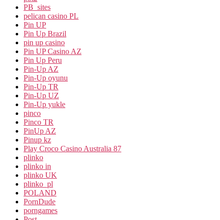
PB_sites
pelican casino PL
Pin UP
Pin Up Brazil
pin up casino
Pin UP Casino AZ
Pin Up Peru
Pin-Up AZ
Pin-Up oyunu
Pin-Up TR
Pin-Up UZ
Pin-Up yukle
pinco
Pinco TR
PinUp AZ
Pinup kz
Play Croco Casino Australia 87
plinko
plinko in
plinko UK
plinko_pl
POLAND
PornDude
porngames
Post