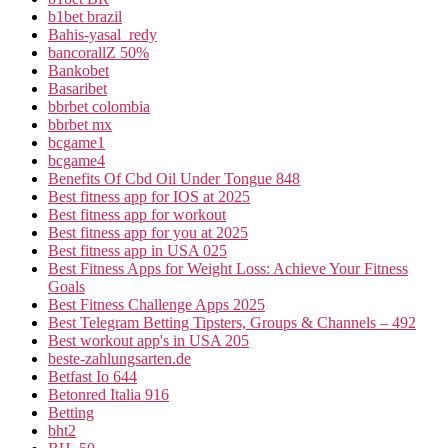
b1bet brazil
Bahis-yasal_redy
bancorallZ 50%
Bankobet
Basaribet
bbrbet colombia
bbrbet mx
bcgame1
bcgame4
Benefits Of Cbd Oil Under Tongue 848
Best fitness app for IOS at 2025
Best fitness app for workout
Best fitness app for you at 2025
Best fitness app in USA 025
Best Fitness Apps for Weight Loss: Achieve Your Fitness
Goals
Best Fitness Challenge Apps 2025
Best Telegram Betting Tipsters, Groups & Channels – 492
Best workout app's in USA 205
beste-zahlungsarten.de
Betfast Io 644
Betonred Italia 916
Betting
bht2