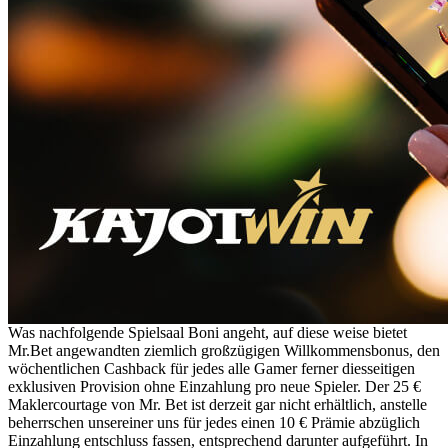
Was nachfolgende Spielsaal Boni angeht, auf diese weise bietet
Mr.Bet angewandten ziemlich großzügigen Willkommensbonus, den
wöchentlichen Cashback für jedes alle Gamer ferner diesseitigen
exklusiven Provision ohne Einzahlung pro neue Spieler. Der 25 €
Maklercourtage von Mr. Bet ist derzeit gar nicht erhältlich, anstelle
beherrschen unsereiner uns für jedes einen 10 € Prämie abzüglich
Einzahlung entschluss fassen, entsprechend darunter aufgeführt. In