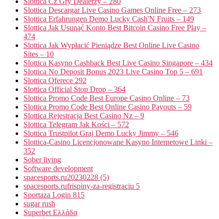
Slottica Cz Gry Dealerzy – 280
Slottica Descargar Live Casino Games Online Free – 273
Slottica Erfahrungen Demo Lucky Cash'N Fruits – 149
Slottica Jak Usunąć Konto Best Bitcoin Casino Free Play –
474
Slottica Jak Wypłacić Pieniądze Best Online Live Casino
Sites – 10
Slottica Kasyno Cashback Best Live Casino Singapore – 434
Slottica No Deposit Bonus 2023 Live Casino Top 5 – 691
Slottica Oferece 292
Slottica Official Stop Drop – 364
Slottica Promo Code Best Europe Casino Online – 73
Slottica Promo Code Best Online Casino Payouts – 59
Slottica Rejestracja Best Casino Nz – 9
Slottica Telegram Jak Kości – 572
Slottica Trustpilot Graj Demo Lucky Jimmy – 546
Slottica-Casino Licencjonowane Kasyno Internetowe Linki –
352
Sober living
Software development
spacesports.ru20230228 (5)
spacesports.rufrispiny-za-registraciu 5
Sportaza Login 815
sugar rush
Superbet Ελλάδα