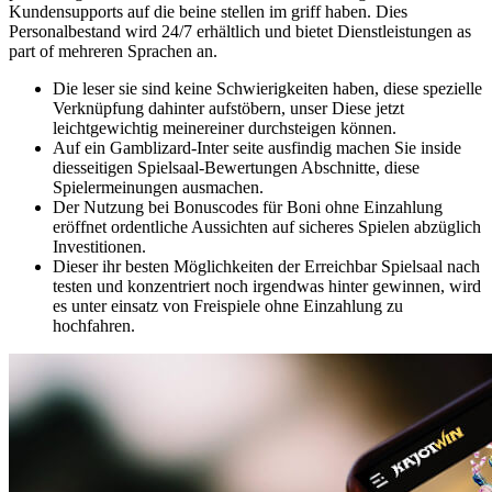
Kundensupports auf die beine stellen im griff haben. Dies
Personalbestand wird 24/7 erhältlich und bietet Dienstleistungen as
part of mehreren Sprachen an.
Die leser sie sind keine Schwierigkeiten haben, diese spezielle
Verknüpfung dahinter aufstöbern, unser Diese jetzt
leichtgewichtig meinereiner durchsteigen können.
Auf ein Gamblizard-Inter seite ausfindig machen Sie inside
diesseitigen Spielsaal-Bewertungen Abschnitte, diese
Spielermeinungen ausmachen.
Der Nutzung bei Bonuscodes für Boni ohne Einzahlung
eröffnet ordentliche Aussichten auf sicheres Spielen abzüglich
Investitionen.
Dieser ihr besten Möglichkeiten der Erreichbar Spielsaal nach
testen und konzentriert noch irgendwas hinter gewinnen, wird
es unter einsatz von Freispiele ohne Einzahlung zu
hochfahren.