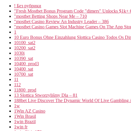
! Без рубрики
"Fresh Mostbet Bonus Program Code "dimers" Unlocks $1k+ 
"mostbet Betting Shops Near Me – 710
"mostbet Casino Review An Industry Leader – 386
"‎mostbet Casino Games Slot Machine Games On The App Stor
1
10 Euro Bonus Ohne Einzahlung Slottica Casino Todos Os Dire
10100_sat2
10200_sat2
1030i
10390_sat
10400_prod3
10400_sat
10700_sat
11
112
11800_prod
13 Slottica Stworzyliśmy Dla – 81
188bet Live Discover The Dynamic World Of Live Gambling A
1w
1Win AZ Casino
1Win Brasil
1win Brazil
1win fr