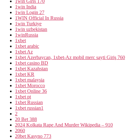
1win Giris 170
1win India
1win Login 27
1WIN Official In Russia
1win Turkiye
1win uzbekistan
1winRussia
1xbet
1xbet arabic
1xbet Az
1xbet Azerbaycan, 1xbet-Az mobil merc sayti Giriş 760
1xbet casino BD
1xbet Kazahstan
1xbet KR
1xbet malaysia
1xbet Morocco
1xbet Online 36
1xbet pt
1xbet Russian
1xbet russian1
2
20 Bet 388
2024 Kolkata Rape And Murder Wikipedia – 910
2060
20bet Kasyno 773