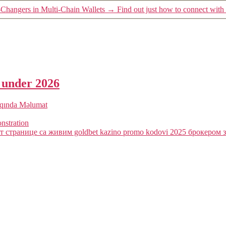
la
hangers in Multi-Chain Wallets
→
Find out just how to connect with
entrada
a under 2026
qqında Məlumat
onstration
 странице са живим goldbet kazino promo kodovi 2025 брокером з