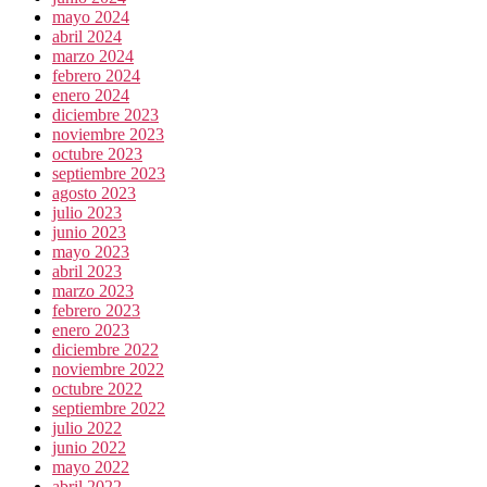
mayo 2024
abril 2024
marzo 2024
febrero 2024
enero 2024
diciembre 2023
noviembre 2023
octubre 2023
septiembre 2023
agosto 2023
julio 2023
junio 2023
mayo 2023
abril 2023
marzo 2023
febrero 2023
enero 2023
diciembre 2022
noviembre 2022
octubre 2022
septiembre 2022
julio 2022
junio 2022
mayo 2022
abril 2022