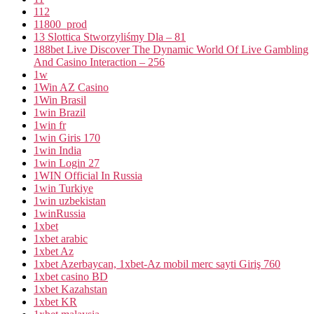
112
11800_prod
13 Slottica Stworzyliśmy Dla – 81
188bet Live Discover The Dynamic World Of Live Gambling
And Casino Interaction – 256
1w
1Win AZ Casino
1Win Brasil
1win Brazil
1win fr
1win Giris 170
1win India
1win Login 27
1WIN Official In Russia
1win Turkiye
1win uzbekistan
1winRussia
1xbet
1xbet arabic
1xbet Az
1xbet Azerbaycan, 1xbet-Az mobil merc sayti Giriş 760
1xbet casino BD
1xbet Kazahstan
1xbet KR