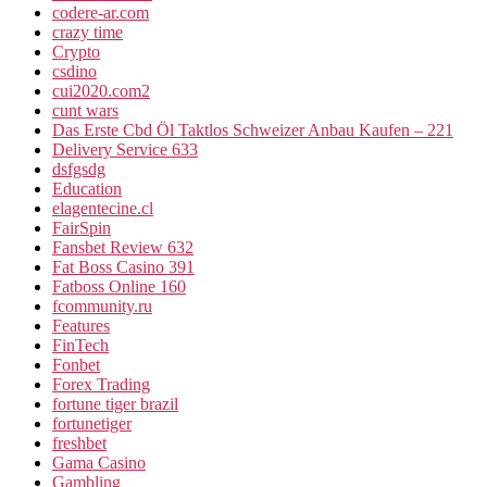
codere-ar.com
crazy time
Crypto
csdino
cui2020.com2
cunt wars
Das Erste Cbd Öl Taktlos Schweizer Anbau Kaufen – 221
Delivery Service 633
dsfgsdg
Education
elagentecine.cl
FairSpin
Fansbet Review 632
Fat Boss Casino 391
Fatboss Online 160
fcommunity.ru
Features
FinTech
Fonbet
Forex Trading
fortune tiger brazil
fortunetiger
freshbet
Gama Casino
Gambling