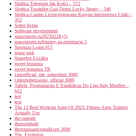
Slottica Telegram Jak Kości – 572
Slottica Trustpilot Graj Demo Lucky Jimmy – 546
Slottica-Casino Licencjonowane Kasyno Internetowe Linki –
352
Sober living
Software development
spacesports.ru20230228 (5)
spacesports.rufrispiny-za-registraciu 5
Sportaza Login 815
sugar rush
Superbet Ελλάδα
sweet bonanza
sweet bonanza TR
t.meofficial_site_pokerdom 3000
t.mesriobetcasino_official 3000
Tabela, Programação E Estatísticas Do Liga Italy Mostbet –
612
test
text
The 12 Best Workout Apps Of 2025: Fitness Apps Trainers
Actually Use
the-omegle
theporndude
therenaissanceguild.org 2000
The_Evolution