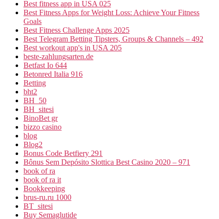
Best fitness app in USA 025
Best Fitness Apps for Weight Loss: Achieve Your Fitness
Goals
Best Fitness Challenge Apps 2025
Best Telegram Betting Tipsters, Groups & Channels – 492
Best workout app's in USA 205
beste-zahlungsarten.de
Betfast Io 644
Betonred Italia 916
Betting
bht2
BH_50
BH_sitesi
BinoBet gr
bizzo casino
blog
Blog2
Bonus Code Betfiery 291
Bônus Sem Depósito Slottica Best Casino 2020 – 971
book of ra
book of ra it
Bookkeeping
brus-ru.ru 1000
BT_sitesi
Buy Semaglutide