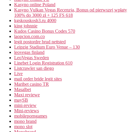
Kasyno online Poland
Kasyno Vulkan Vegas Recenzja, Bonus od pierwszej wpłaty
100% do 3000 zł + 125 FS 618
kgskouskosh3.ru 4000
king johnnie
Kudos Casino Bonus Codes 570
laopcion.com.co
legit postordre brud nettsted
Leipzig Stadium Euro Venue – 130
leovegas finland
LeoVegas Sweden
Linebet Login Registration 610
Listcrawler san diego
Live
mail order bride legit sites
Maribet casino TR
Masalbet
Maxi reviewe
maySB
mini-review
Mini-reviews
mobileporngames
mono brand
mono slot
Monobrand