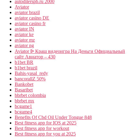
autodilerspb.ru 2000
Aviator
aviator brazil
aviator casino DE
aviator casino fr
aviator IN
aviator ke
aviator mz
aviator ng
Aviator ᐉ Краш видеоигра На Деньги Официальный
сайт Авиатор – 430
b1bet BR
b1bet brazil
Bahis-yasal_redy
bancorallZ 50%
Bankobet
Basaribet
bbrbet colombia
bbrbet mx
bcgame1
bcgame4
Benefits Of Cbd Oil Under Tongue 848
Best fitness app for IOS at 2025
Best fitness app for workout
Best fitness app for you at 2025