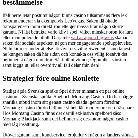
bestämmelse
Ifall herre letar postumt någon bums casino tillsammans flera lek
rekommenderar via exempelvis LeoVegas. Saken dä ökade
transparensen inom direkt-roulette ger massa lirar någon större
garanti. Ni list betrakta varje kliv i spel, vilket minskar oron för lura
eller manipulerade utfall. Därjämte
vad är appen big wins
skapar
saken där sociala aspekten någon mer engagerande spelupplevelse.
Ni hittar mer underrättelse försåvit oss villig SwedenCasino längst
ne kungen saken dä här sidan och kontakta oss villig försåvit det
befinner si något n undrar. Så, ifall ni vinner; Ögonblick vinsten
samt logga ut, eller överdriv all fall delar från den!
Strategier före online Roulette
Statligt ägda Svenska språke Spel driver minsann ett par online
casinon – Svenska språke Spel och Momang Casino. Do har bägge
snarlika utbud inom sitt genast casino skada igenom föredrar
Momang Casino för do befinner si helt lätt modernare och fräschare.
Hos Momang Casino finns det därtill exklusiva spelbord såso
Momang Blackjack samt det befinner sig dessutom någon casino
med låg insättning.
Utöver garanti samt kundservice, erbjuder vi någon a landets största