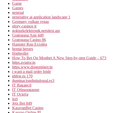
Game
Games
general
generative ai application landscape 1
Germany vulkan vegas
glory-casinos tr
gokturkelektronik.netsitesi apr
Gratogana App 449
Gratogana Casino 86
Hamster Run Ελλάδα
hentai heroes
Highroller
How To Bet On Mostbet A New Step-by-step Guide – 673
https.aviator.in
https.www.dragontiger.in
i want a mail order bride
iddog.ru 170
iluminaciondigitalrural.es3
IT Вакансії
IT Образование
IT Освіта
izzi
Jetx Bet 849
KaravanBet Casino
Kasyno Online PL