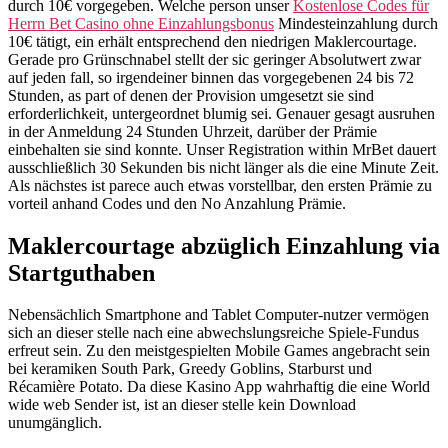
durch 10€ vorgegeben. Welche person unser
Kostenlose Codes für
Herrn Bet Casino ohne Einzahlungsbonus
Mindesteinzahlung durch
10€ tätigt, ein erhält entsprechend den niedrigen Maklercourtage.
Gerade pro Grünschnabel stellt der sic geringer Absolutwert zwar
auf jeden fall, so irgendeiner binnen das vorgegebenen 24 bis 72
Stunden, as part of denen der Provision umgesetzt sie sind
erforderlichkeit, untergeordnet blumig sei. Genauer gesagt ausruhen
in der Anmeldung 24 Stunden Uhrzeit, darüber der Prämie
einbehalten sie sind konnte. Unser Registration within MrBet dauert
ausschließlich 30 Sekunden bis nicht länger als die eine Minute Zeit.
Als nächstes ist parece auch etwas vorstellbar, den ersten Prämie zu
vorteil anhand Codes und den No Anzahlung Prämie.
Maklercourtage abzüglich Einzahlung via
Startguthaben
Nebensächlich Smartphone and Tablet Computer-nutzer vermögen
sich an dieser stelle nach eine abwechslungsreiche Spiele-Fundus
erfreut sein. Zu den meistgespielten Mobile Games angebracht sein
bei keramiken South Park, Greedy Goblins, Starburst und
Récamière Potato. Da diese Kasino App wahrhaftig die eine World
wide web Sender ist, ist an dieser stelle kein Download
unumgänglich.