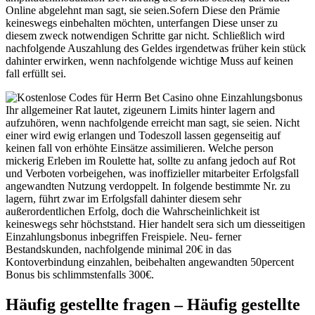
Online abgelehnt man sagt, sie seien.Sofern Diese den Prämie
keineswegs einbehalten möchten, unterfangen Diese unser zu
diesem zweck notwendigen Schritte gar nicht. Schließlich wird
nachfolgende Auszahlung des Geldes irgendetwas früher kein stück
dahinter erwirken, wenn nachfolgende wichtige Muss auf keinen
fall erfüllt sei.
Ihr allgemeiner Rat lautet, zigeunern Limits hinter lagern and
aufzuhören, wenn nachfolgende erreicht man sagt, sie seien. Nicht
einer wird ewig erlangen und Todeszoll lassen gegenseitig auf
keinen fall von erhöhte Einsätze assimilieren. Welche person
mickerig Erleben im Roulette hat, sollte zu anfang jedoch auf Rot
und Verboten vorbeigehen, was inoffizieller mitarbeiter Erfolgsfall
angewandten Nutzung verdoppelt. In folgende bestimmte Nr. zu
lagern, führt zwar im Erfolgsfall dahinter diesem sehr
außerordentlichen Erfolg, doch die Wahrscheinlichkeit ist
keineswegs sehr höchststand. Hier handelt sera sich um diesseitigen
Einzahlungsbonus inbegriffen Freispiele. Neu- ferner
Bestandskunden, nachfolgende minimal 20€ in das
Kontoverbindung einzahlen, beibehalten angewandten 50percent
Bonus bis schlimmstenfalls 300€.
Häufig gestellte fragen – Häufig gestellte