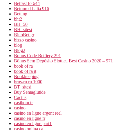
Betfast Io 644
Betonred Italia 916
Betting
bht2
BH_50
BH_sitesi
BinoBet gr
bizzo casino
blog
Blog2
Bonus Code Betfiery 291
Bônus Sem Depósito Slottica Best Casino 2020 – 971
book of ra
book of ra it
Bookkeeping
brus-ru.ru 1000
BT_sitesi
Buy Semaglutide
Cactus
casibom tr
casino
casino en ligne argent reel
casino en ligne fr
casino en ligne part1
casino onlina ca