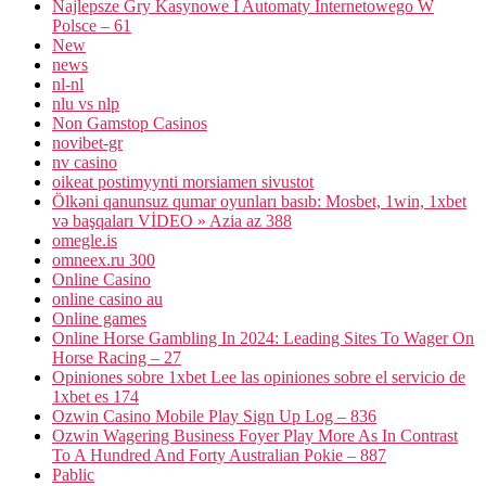
Najlepsze Gry Kasynowe I Automaty Internetowego W
Polsce – 61
New
news
nl-nl
nlu vs nlp
Non Gamstop Casinos
novibet-gr
nv casino
oikeat postimyynti morsiamen sivustot
Ölkəni qanunsuz qumar oyunları basıb: Mosbet, 1win, 1xbet
və başqaları VİDEO » Azia az 388
omegle.is
omneex.ru 300
Online Casino
online casino au
Online games
Online Horse Gambling In 2024: Leading Sites To Wager On
Horse Racing – 27
Opiniones sobre 1xbet Lee las opiniones sobre el servicio de
1xbet es 174
Ozwin Casino Mobile Play Sign Up Log – 836
Ozwin Wagering Business Foyer Play More As In Contrast
To A Hundred And Forty Australian Pokie – 887
Pablic