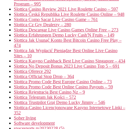
Program – 995
Slottica Casino Review 2021 Live Roulette Casino – 597
Slottica Česká Republika Live Roulette Casino Online – 948
Slottica Como Sacar Live Casino Game – 761
Slottica Cz Gry Dealerzy – 280
Slottica Descargar Live Casino Games Online Free – 273
Slottica Erfahrungen Demo Lucky Cash'N Fruits – 149
Slottica Jak Usunąć Konto Best Bitcoin Casino Free Play –
474
Slottica Jak Wypłacić Pieniądze Best Online Live Casino
Sites – 10
Slottica Kasyno Cashback Best Live Casino Singapore – 434
Slottica No Deposit Bonus 2023 Live Casino Top 5 – 691
Slottica Oferece 292
Slottica Official Stop Drop – 364
Slottica Promo Code Best Europe Casino Online – 73
Slottica Promo Code Best Online Casino Payouts – 59
Slottica Rejestracja Best Casino Nz – 9
Slottica Telegram Jak Kości – 572
Slottica Trustpilot Graj Demo Lucky Jimmy – 546
Slottica-Casino Licencjonowane Kasyno Internetowe Linki –
352
Sober living
Software development
spacesports.ru20230228 (5)