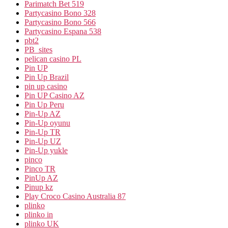
Parimatch Bet 519
Partycasino Bono 328
Partycasino Bono 566
Partycasino Espana 538
pbt2
PB_sites
pelican casino PL
Pin UP
Pin Up Brazil
pin up casino
Pin UP Casino AZ
Pin Up Peru
Pin-Up AZ
Pin-Up oyunu
Pin-Up TR
Pin-Up UZ
Pin-Up yukle
pinco
Pinco TR
PinUp AZ
Pinup kz
Play Croco Casino Australia 87
plinko
plinko in
plinko UK