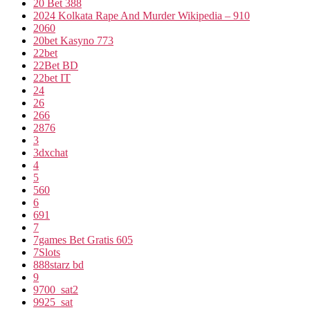
20 Bet 388
2024 Kolkata Rape And Murder Wikipedia – 910
2060
20bet Kasyno 773
22bet
22Bet BD
22bet IT
24
26
266
2876
3
3dxchat
4
5
560
6
691
7
7games Bet Gratis 605
7Slots
888starz bd
9
9700_sat2
9925_sat