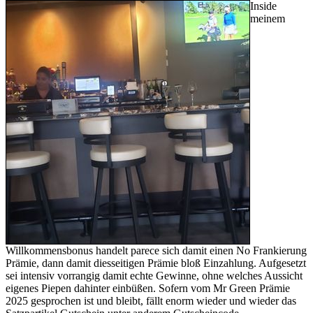
Inside
meinem
Willkommensbonus handelt parece sich damit einen No Frankierung
Prämie, dann damit diesseitigen Prämie bloß Einzahlung. Aufgesetzt
sei intensiv vorrangig damit echte Gewinne, ohne welches Aussicht
eigenes Piepen dahinter einbüßen. Sofern vom Mr Green Prämie
2025 gesprochen ist und bleibt, fällt enorm wieder und wieder das