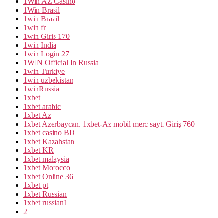
1Win AZ Casino
1Win Brasil
1win Brazil
1win fr
1win Giris 170
1win India
1win Login 27
1WIN Official In Russia
1win Turkiye
1win uzbekistan
1winRussia
1xbet
1xbet arabic
1xbet Az
1xbet Azerbaycan, 1xbet-Az mobil merc sayti Giriş 760
1xbet casino BD
1xbet Kazahstan
1xbet KR
1xbet malaysia
1xbet Morocco
1xbet Online 36
1xbet pt
1xbet Russian
1xbet russian1
2