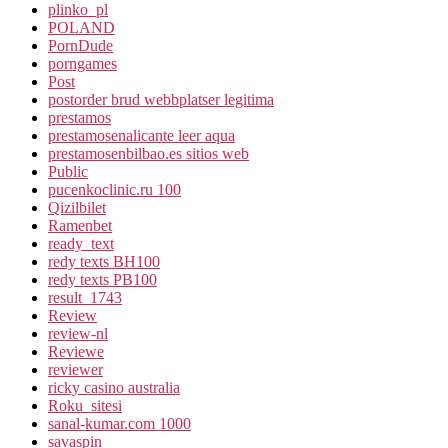
plinko_pl
POLAND
PornDude
porngames
Post
postorder brud webbplatser legitima
prestamos
prestamosenalicante leer aqua
prestamosenbilbao.es sitios web
Public
pucenkoclinic.ru 100
Qizilbilet
Ramenbet
ready_text
redy texts BH100
redy texts PB100
result_1743
Review
review-nl
Reviewe
reviewer
ricky casino australia
Roku_sitesi
sanal-kumar.com 1000
savaspin