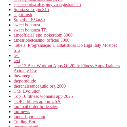
spacesports.rufrispiny-za-registraciu 5
Sportaza Login 815
sugar rush
Superbet Ελλάδα
sweet bonanza
sweet bonanza TR
t.meofficial_site_pokerdom 3000
t.mesriobetcasino_official 3000
Tabela, Programação E Estatísticas Do Liga Italy Mostbet –
612
test
text
The 12 Best Workout Apps Of 2025: Fitness Apps Trainers
Actually Use
the-omegle
theporndude
therenaissanceguild.org 2000
The_Evolution
Top 10 fitness womans app 2025
TOP 5 fitness app in USA
top mail order bride sites
top-news
topendsports.com
Trading Bot
uncategorised