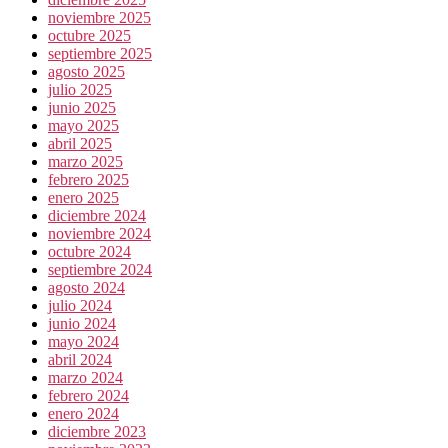
noviembre 2025
octubre 2025
septiembre 2025
agosto 2025
julio 2025
junio 2025
mayo 2025
abril 2025
marzo 2025
febrero 2025
enero 2025
diciembre 2024
noviembre 2024
octubre 2024
septiembre 2024
agosto 2024
julio 2024
junio 2024
mayo 2024
abril 2024
marzo 2024
febrero 2024
enero 2024
diciembre 2023