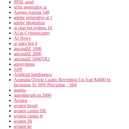
9950_prod
a16z generative ai
Aajogo Aposta 548
adobe generative ai 1
adobe photoshop
ai chat bot python 10
AI in Cybersecurity
AI News
ai sales bot 4
ancorallZ 1000
ancorallZ 3000
ancorallZ 5000TR2
anonymous
APP
Artificial Intelligence
Australia Ozwin Casino Reception Up Aud $4000 In
Inclusion To 50% Procuring – 694
austria
autodilerspb.ru 2000
Aviator
aviator brazil
aviator casino DE
aviator casino fr
aviator IN
aviator ke