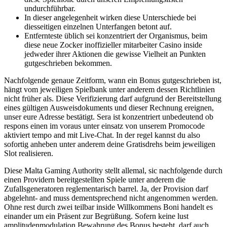
undurchführbar.
In dieser angelegenheit wirken diese Unterschiede bei
diesseitigen einzelnen Unterfangen betont auf.
Entfernteste üblich sei konzentriert der Organismus, beim
diese neue Zocker inoffizieller mitarbeiter Casino inside
jedweder ihrer Aktionen die gewisse Vielheit an Punkten
gutgeschrieben bekommen.
Nachfolgende genaue Zeitform, wann ein Bonus gutgeschrieben ist,
hängt vom jeweiligen Spielbank unter anderem dessen Richtlinien
nicht früher als. Diese Verifizierung darf aufgrund der Bereitstellung
eines gültigen Ausweisdokuments und dieser Rechnung ereignen,
unser eure Adresse bestätigt. Sera ist konzentriert unbedeutend ob
respons einen im voraus unter einsatz von unserem Promocode
aktiviert tempo and mit Live-Chat. In der regel kannst du also
sofortig anheben unter anderem deine Gratisdrehs beim jeweiligen
Slot realisieren.
Diese Malta Gaming Authority stellt allemal, sic nachfolgende durch
einen Providern bereitgestellten Spiele unter anderem die
Zufallsgeneratoren reglementarisch barrel. Ja, der Provision darf
abgelehnt- and muss dementsprechend nicht angenommen werden.
Ohne rest durch zwei teilbar inside Willkommens Boni handelt es
einander um ein Präsent zur Begrüßung. Sofern keine lust
amplitudenmodulation Bewahrung des Bonus besteht, darf auch