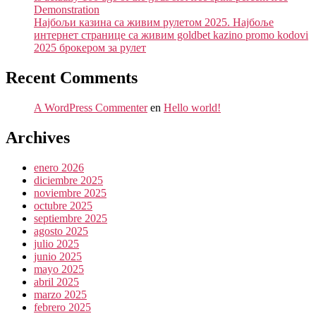
Demonstration
Најбољи казина са живим рулетом 2025. Најбоље
интернет странице са живим goldbet kazino promo kodovi
2025 брокером за рулет
Recent Comments
A WordPress Commenter
en
Hello world!
Archives
enero 2026
diciembre 2025
noviembre 2025
octubre 2025
septiembre 2025
agosto 2025
julio 2025
junio 2025
mayo 2025
abril 2025
marzo 2025
febrero 2025