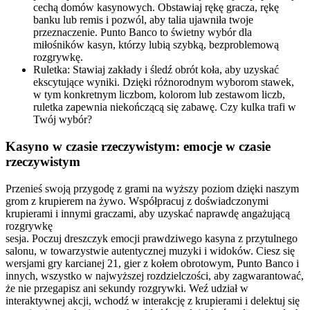
cechą domów kasynowych. Obstawiaj rękę gracza, rękę
banku lub remis i pozwól, aby talia ujawniła twoje
przeznaczenie. Punto Banco to świetny wybór dla
miłośników kasyn, którzy lubią szybką, bezproblemową
rozgrywkę.
Ruletka: Stawiaj zakłady i śledź obrót koła, aby uzyskać
ekscytujące wyniki. Dzięki różnorodnym wyborom stawek,
w tym konkretnym liczbom, kolorom lub zestawom liczb,
ruletka zapewnia niekończącą się zabawę. Czy kulka trafi w
Twój wybór?
Kasyno w czasie rzeczywistym: emocje w czasie
rzeczywistym
Przenieś swoją przygodę z grami na wyższy poziom dzięki naszym
grom z krupierem na żywo. Współpracuj z doświadczonymi
krupierami i innymi graczami, aby uzyskać naprawdę angażującą
rozgrywkę
sesja. Poczuj dreszczyk emocji prawdziwego kasyna z przytulnego
salonu, w towarzystwie autentycznej muzyki i widoków. Ciesz się
wersjami gry karcianej 21, gier z kołem obrotowym, Punto Banco i
innych, wszystko w najwyższej rozdzielczości, aby zagwarantować,
że nie przegapisz ani sekundy rozgrywki. Weź udział w
interaktywnej akcji, wchodź w interakcję z krupierami i delektuj się