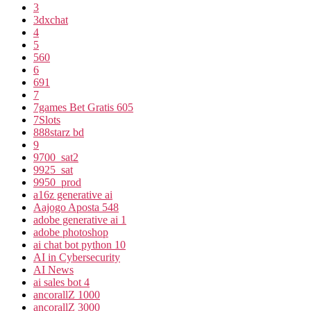
3
3dxchat
4
5
560
6
691
7
7games Bet Gratis 605
7Slots
888starz bd
9
9700_sat2
9925_sat
9950_prod
a16z generative ai
Aajogo Aposta 548
adobe generative ai 1
adobe photoshop
ai chat bot python 10
AI in Cybersecurity
AI News
ai sales bot 4
ancorallZ 1000
ancorallZ 3000