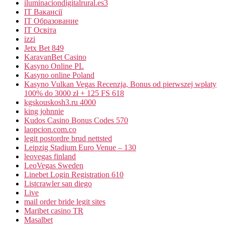
iluminaciondigitalrural.es3
IT Вакансії
IT Образование
IT Освіта
izzi
Jetx Bet 849
KaravanBet Casino
Kasyno Online PL
Kasyno online Poland
Kasyno Vulkan Vegas Recenzja, Bonus od pierwszej wpłaty
100% do 3000 zł + 125 FS 618
kgskouskosh3.ru 4000
king johnnie
Kudos Casino Bonus Codes 570
laopcion.com.co
legit postordre brud nettsted
Leipzig Stadium Euro Venue – 130
leovegas finland
LeoVegas Sweden
Linebet Login Registration 610
Listcrawler san diego
Live
mail order bride legit sites
Maribet casino TR
Masalbet