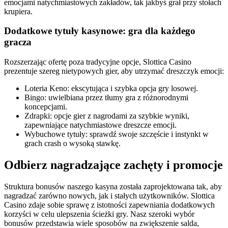
emocjami natychmiastowych zakładów, tak jakbyś grał przy stołach
krupiera.
Dodatkowe tytuły kasynowe: gra dla każdego
gracza
Rozszerzając ofertę poza tradycyjne opcje, Slottica Casino
prezentuje szereg nietypowych gier, aby utrzymać dreszczyk emocji:
Loteria Keno: ekscytująca i szybka opcja gry losowej.
Bingo: uwielbiana przez tłumy gra z różnorodnymi
koncepcjami.
Zdrapki: opcje gier z nagrodami za szybkie wyniki,
zapewniające natychmiastowe dreszcze emocji.
Wybuchowe tytuły: sprawdź swoje szczęście i instynkt w
grach crash o wysoką stawkę.
Odbierz nagradzające zachęty i promocje
Struktura bonusów naszego kasyna została zaprojektowana tak, aby
nagradzać zarówno nowych, jak i stałych użytkowników. Slottica
Casino zdaje sobie sprawę z istotności zapewniania dodatkowych
korzyści w celu ulepszenia ścieżki gry. Nasz szeroki wybór
bonusów przedstawia wiele sposobów na zwiększenie salda,