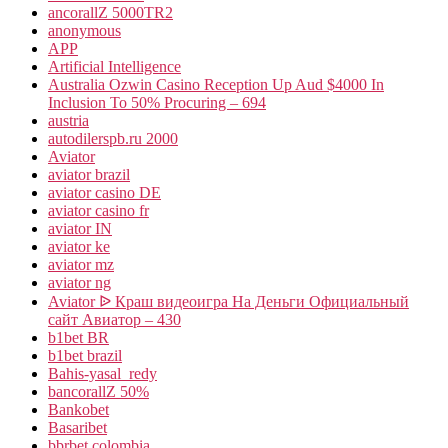
ancorallZ 5000TR2
anonymous
APP
Artificial Intelligence
Australia Ozwin Casino Reception Up Aud $4000 In
Inclusion To 50% Procuring – 694
austria
autodilerspb.ru 2000
Aviator
aviator brazil
aviator casino DE
aviator casino fr
aviator IN
aviator ke
aviator mz
aviator ng
Aviator ᐉ Краш видеоигра На Деньги Официальный
сайт Авиатор – 430
b1bet BR
b1bet brazil
Bahis-yasal_redy
bancorallZ 50%
Bankobet
Basaribet
bbrbet colombia