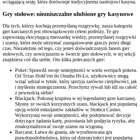
wciągającą sesję, która dorównuje tradycyjnemu nastrojowi kasyna.
Gry stołowe: niezniszczalne ulubione gry kasynowe
Dla tych, którzy kochają przemyślaną rozgrywkę, nasza kategoria
gier karcianych jest obowiązkowym celem podróży. Te gry
zapewniają ekscytującą mieszankę wiedzy, przemyślanej rozgrywki
i szansy, która może utrzymać zaangażowanie graczy przez długi
czas. Niezależnie od tego, czy jesteś doświadczonym fanem gier
stołowych, czy nowicjuszem w świecie gier stołowych, w tej sekcji
znajdziesz coś dla siebie. Oto kilka polecanych gier:
Poker: Sprawdź swoje umiejętności w wielu wersjach pokera.
Od Texas Hold’em do Omaha Hi-Lo, użytkownicy mogą
wziąć udział w tytule, który sprzyja zarówno cierpliwości, jak
i myśleniu strategicznemu. Przechytrz rywali lub idź na całość
z pewnością siebie!
Blackjack: Pokonaj krupiera w tej legendarnej grze karcianej.
Słynny ze swoich korzystnych szans, blackjack jest popularną
opcją wśród entuzjastów zakładów w Slottica Casino.
Wykorzystaj swoje umiejętności, aby podejmować decyzje
dotyczące żądania karty, pozostania lub podjęcia ryzyka, aby
zmaksymalizować swoje szanse na wygraną.
Baccarat: Łatwa do grania, ale wyrafinowana gra
prawdopodobieństwa, która od dziesięcioleci jest popularną