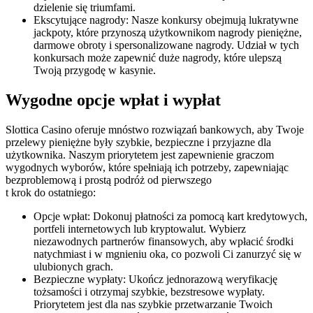
dzielenie się triumfami.
Ekscytujące nagrody: Nasze konkursy obejmują lukratywne
jackpoty, które przynoszą użytkownikom nagrody pieniężne,
darmowe obroty i spersonalizowane nagrody. Udział w tych
konkursach może zapewnić duże nagrody, które ulepszą
Twoją przygodę w kasynie.
Wygodne opcje wpłat i wypłat
Slottica Casino oferuje mnóstwo rozwiązań bankowych, aby Twoje
przelewy pieniężne były szybkie, bezpieczne i przyjazne dla
użytkownika. Naszym priorytetem jest zapewnienie graczom
wygodnych wyborów, które spełniają ich potrzeby, zapewniając
bezproblemową i prostą podróż od pierwszego
t krok do ostatniego:
Opcje wpłat: Dokonuj płatności za pomocą kart kredytowych,
portfeli internetowych lub kryptowalut. Wybierz
niezawodnych partnerów finansowych, aby wpłacić środki
natychmiast i w mgnieniu oka, co pozwoli Ci zanurzyć się w
ulubionych grach.
Bezpieczne wypłaty: Ukończ jednorazową weryfikację
tożsamości i otrzymaj szybkie, bezstresowe wypłaty.
Priorytetem jest dla nas szybkie przetwarzanie Twoich