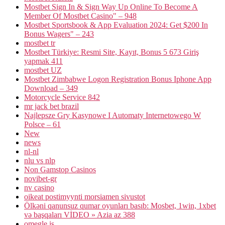
Mostbet Sign In & Sign Way Up Online To Become A
Member Of Mostbet Casino" – 948
Mostbet Sportsbook & App Evaluation 2024: Get $200 In
Bonus Wagers" – 243
mostbet tr
Mostbet Türkiye: Resmi Site, Kayıt, Bonus 5 673 Giriş
yapmak 411
mostbet UZ
Mostbet Zimbabwe Logon Registration Bonus Iphone App
Download – 349
Motorcycle Service 842
mr jack bet brazil
Najlepsze Gry Kasynowe I Automaty Internetowego W
Polsce – 61
New
news
nl-nl
nlu vs nlp
Non Gamstop Casinos
novibet-gr
nv casino
oikeat postimyynti morsiamen sivustot
Ölkəni qanunsuz qumar oyunları basıb: Mosbet, 1win, 1xbet
və başqaları VİDEO » Azia az 388
omegle.is