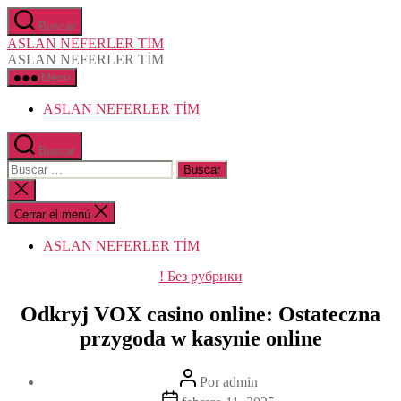
Saltar
Buscar
al
ASLAN NEFERLER TİM
contenido
ASLAN NEFERLER TİM
Menú
ASLAN NEFERLER TİM
Buscar
Buscar:
Cerrar
la
búsqueda
Cerrar el menú
ASLAN NEFERLER TİM
Categorías
! Без рубрики
Odkryj VOX casino online: Ostateczna
przygoda w kasynie online
Autor
Por
admin
de
Fecha