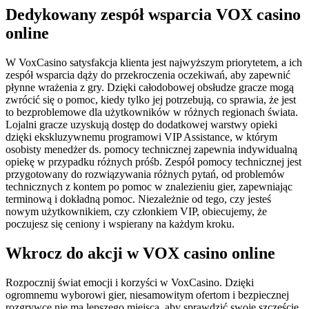
Dedykowany zespół wsparcia VOX casino
online
W VoxCasino satysfakcja klienta jest najwyższym priorytetem, a ich
zespół wsparcia dąży do przekroczenia oczekiwań, aby zapewnić
płynne wrażenia z gry. Dzięki całodobowej obsłudze gracze mogą
zwrócić się o pomoc, kiedy tylko jej potrzebują, co sprawia, że ​​jest
to bezproblemowe dla użytkowników w różnych regionach świata.
Lojalni gracze uzyskują dostęp do dodatkowej warstwy opieki
dzięki ekskluzywnemu programowi VIP Assistance, w którym
osobisty menedżer ds. pomocy technicznej zapewnia indywidualną
opiekę w przypadku różnych próśb. Zespół pomocy technicznej jest
przygotowany do rozwiązywania różnych pytań, od problemów
technicznych z kontem po pomoc w znalezieniu gier, zapewniając
terminową i dokładną pomoc. Niezależnie od tego, czy jesteś
nowym użytkownikiem, czy członkiem VIP, obiecujemy, że
poczujesz się ceniony i wspierany na każdym kroku.
Wkrocz do akcji w VOX casino online
Rozpocznij świat emocji i korzyści w VoxCasino. Dzięki
ogromnemu wyborowi gier, niesamowitym ofertom i bezpiecznej
rozgrywce nie ma lepszego miejsca, aby sprawdzić swoje szczęście.