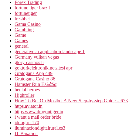
Forex Trading
fortune tiger brazil
fortunetiger
freshbet
Gama Casino
Gambling
Game
Games
general
generative ai application landscape 1
Germany vulkan vegas
glory-casinos tr
gokturkelektronik.netsitesi apr
Gratogana App 449
Gratogana Casino 86
Hamster Run Ελλάδα
hentai heroes
Highroller
How To Bet On Mostbet A New Step-by-step Guide – 673
https.aviator.in
https.www.dragontiger.in
i want a mail order bride
iddog.ru 170
iluminaciondigitalrural.es3
IT Вакансії