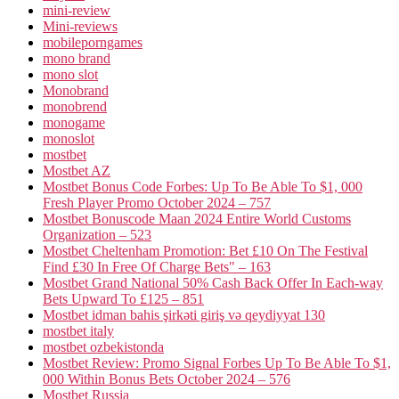
mini-review
Mini-reviews
mobileporngames
mono brand
mono slot
Monobrand
monobrend
monogame
monoslot
mostbet
Mostbet AZ
Mostbet Bonus Code Forbes: Up To Be Able To $1, 000
Fresh Player Promo October 2024 – 757
Mostbet Bonuscode Maan 2024 Entire World Customs
Organization – 523
Mostbet Cheltenham Promotion: Bet £10 On The Festival
Find £30 In Free Of Charge Bets" – 163
Mostbet Grand National 50% Cash Back Offer In Each-way
Bets Upward To £125 – 851
Mostbet idman bahis şirkəti giriş və qeydiyyat 130
mostbet italy
mostbet ozbekistonda
Mostbet Review: Promo Signal Forbes Up To Be Able To $1,
000 Within Bonus Bets October 2024 – 576
Mostbet Russia