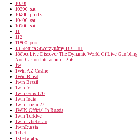
1030i
10390_sat
10400_prod3
10400_sat
10700_sat
11
112
11800_prod
13 Slottica Stworzyliśmy Dla – 81
188bet Live Discover The Dynamic World Of Live Gambling
And Casino Interaction – 256
1w
1Win AZ Casino
1Win Brasil
1win Brazil
1win fr
1win Giris 170
1win India
1win Login 27
1WIN Official In Russia
1win Turkiye
1win uzbekistan
1winRussia
1xbet
1xbet arabic