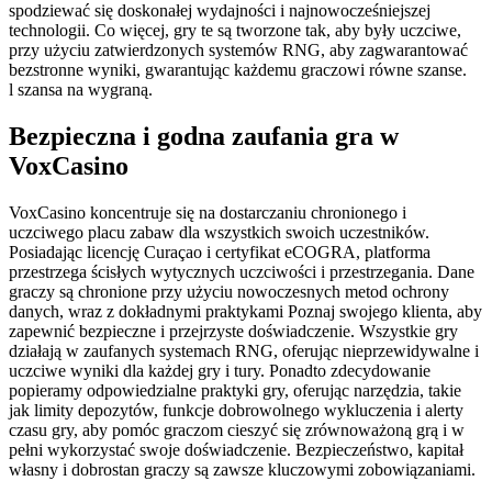
spodziewać się doskonałej wydajności i najnowocześniejszej
technologii. Co więcej, gry te są tworzone tak, aby były uczciwe,
przy użyciu zatwierdzonych systemów RNG, aby zagwarantować
bezstronne wyniki, gwarantując każdemu graczowi równe szanse.
l szansa na wygraną.
Bezpieczna i godna zaufania gra w
VoxCasino
VoxCasino koncentruje się na dostarczaniu chronionego i
uczciwego placu zabaw dla wszystkich swoich uczestników.
Posiadając licencję Curaçao i certyfikat eCOGRA, platforma
przestrzega ścisłych wytycznych uczciwości i przestrzegania. Dane
graczy są chronione przy użyciu nowoczesnych metod ochrony
danych, wraz z dokładnymi praktykami Poznaj swojego klienta, aby
zapewnić bezpieczne i przejrzyste doświadczenie. Wszystkie gry
działają w zaufanych systemach RNG, oferując nieprzewidywalne i
uczciwe wyniki dla każdej gry i tury. Ponadto zdecydowanie
popieramy odpowiedzialne praktyki gry, oferując narzędzia, takie
jak limity depozytów, funkcje dobrowolnego wykluczenia i alerty
czasu gry, aby pomóc graczom cieszyć się zrównoważoną grą i w
pełni wykorzystać swoje doświadczenie. Bezpieczeństwo, kapitał
własny i dobrostan graczy są zawsze kluczowymi zobowiązaniami.