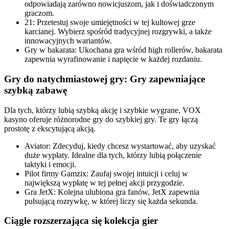
odpowiadają zarówno nowicjuszom, jak i doświadczonym
graczom.
21: Przetestuj swoje umiejętności w tej kultowej grze
karcianej. Wybierz spośród tradycyjnej rozgrywki, a także
innowacyjnych wariantów.
Gry w bakarata: Ukochana gra wśród high rollerów, bakarata
zapewnia wyrafinowanie i napięcie w każdej rozdaniu.
Gry do natychmiastowej gry: Gry zapewniające
szybką zabawę
Dla tych, którzy lubią szybką akcję i szybkie wygrane, VOX
kasyno oferuje różnorodne gry do szybkiej gry. Te gry łączą
prostotę z ekscytującą akcją.
Aviator: Zdecyduj, kiedy chcesz wystartować, aby uzyskać
duże wypłaty. Idealne dla tych, którzy lubią połączenie
taktyki i emocji.
Pilot firmy Gamzix: Zaufaj swojej intuicji i celuj w
największą wypłatę w tej pełnej akcji przygodzie.
Gra JetX: Kolejna ulubiona gra fanów, JetX zapewnia
pulsującą rozrywkę, w której liczy się każda sekunda.
Ciągle rozszerzająca się kolekcja gier