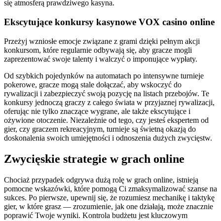
się atmosferą prawdziwego kasyna.
Ekscytujące konkursy kasynowe VOX casino online
Przeżyj wzniosłe emocje związane z grami dzięki pełnym akcji
konkursom, które regularnie odbywają się, aby gracze mogli
zaprezentować swoje talenty i walczyć o imponujące wypłaty.
Od szybkich pojedynków na automatach po intensywne turnieje
pokerowe, gracze mogą stale dołączać, aby wskoczyć do
rywalizacji i zabezpieczyć swoją pozycję na listach przebojów. Te
konkursy jednoczą graczy z całego świata w przyjaznej rywalizacji,
oferując nie tylko znaczące wygrane, ale także ekscytujące i
ożywione otoczenie. Niezależnie od tego, czy jesteś ekspertem od
gier, czy graczem rekreacyjnym, turnieje są świetną okazją do
doskonalenia swoich umiejętności i odnoszenia dużych zwycięstw.
Zwycięskie strategie w grach online
Chociaż przypadek odgrywa dużą rolę w grach online, istnieją
pomocne wskazówki, które pomogą Ci zmaksymalizować szanse na
sukces. Po pierwsze, upewnij się, że rozumiesz mechanikę i taktykę
gier, w które grasz — zrozumienie, jak one działają, może znacznie
poprawić Twoje wyniki. Kontrola budżetu jest kluczowym