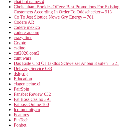
chat bot names 4
Cheltenham Bookies Offers: Best Promotions For Existing
Customers According In Order To Oddschecker – 913
Co To Jest Slottica Nowe Gry Energy – 781
Codere AR
codere mexico
codere-ar.com
crazy time
Crypto
csdino
cui2020.com2
cunt wars
Das Erste Cbd Öl Taktlos Schweizer Anbau Kaufen – 221
Delivery Service 633
dsfgsdg
Education
elagentecine.cl
FairSpin
Fansbet Review 632
Fat Boss Casino 391
Fatboss Online 160
fcommunity.ru
Features
FinTech
Fonbet