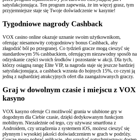
satysfakcjonująca. Ten program zapewnia, że ​​im więcej grasz, tym
przyjemniejsze staje się Twoje doświadczenie w kasynie!
Tygodniowe nagrody Cashback
VOX casino online okazuje uznanie swoim użytkownikom,
oferując niesamowity cotygodniowy bonus Cashback, aby
złagodzić ból po przegranej. Co tydzień gracze mogą cieszyć się
standardowym 5% cashbackiem, oferującym niezawodny sposób na
odzyskanie części swoich środków i pozostanie w akcji. Dla tych,
którzy osiągną rangę Elite VIP, ta nagroda staje się jeszcze bardziej
satysfakcjonująca, a cashback wzrasta do hojnych 15%, co czyni ją
jedną z najbardziej atrakcyjnych ofert dla zaangażowanych graczy.
Graj w dowolnym czasie i miejscu z VOX
kasyno
VOX kasyno oferuje Ci możliwość grania w ulubione gry w
dogodnym dla Ciebie czasie, dzięki dedykowanym funkcjom
mobilnym. Niezależnie od tego, czy używasz smartfona z
Androidem, czy urządzenia z systemem iOS, możesz cieszyć się
płynnym i wysokiej jakości doświadczeniem w grach w podróży.
Gracze mogą pobrać aplikację, aby uzyskać natychmiastowy dostęp