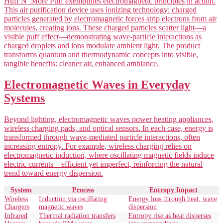
Huff N’ More Puff exemplifies electromagnetic principles in action.
This air purification device uses ionizing technology: charged
particles generated by electromagnetic forces strip electrons from air
molecules, creating ions. These charged particles scatter light—a
visible puff effect—demonstrating wave-particle interactions as
charged droplets and ions modulate ambient light. The product
transforms quantum and thermodynamic concepts into visible,
tangible benefits: cleaner air, enhanced ambiance.
Electromagnetic Waves in Everyday
Systems
Beyond lighting, electromagnetic waves power heating appliances,
wireless charging pads, and optical sensors. In each case, energy is
transformed through wave-mediated particle interactions, often
increasing entropy. For example, wireless charging relies on
electromagnetic induction, where oscillating magnetic fields induce
electric currents—efficient yet imperfect, reinforcing the natural
trend toward energy dispersion.
System
Process
Entropy Impact
Wireless
Induction via oscillating
Energy loss through heat, wave
Chargers
magnetic waves
dispersion
Infrared
Thermal radiation transfers
Entropy rise as heat disperses