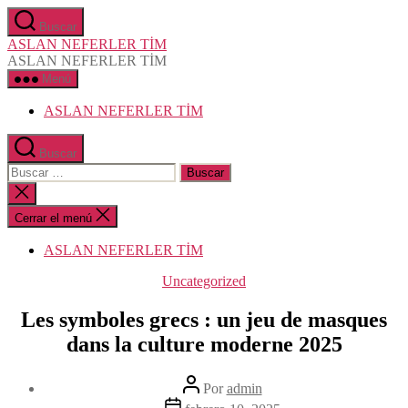
Saltar
Buscar
al
ASLAN NEFERLER TİM
contenido
ASLAN NEFERLER TİM
Menú
ASLAN NEFERLER TİM
Buscar
Buscar:
Cerrar
la
búsqueda
Cerrar el menú
ASLAN NEFERLER TİM
Categorías
Uncategorized
Les symboles grecs : un jeu de masques
dans la culture moderne 2025
Autor
Por
admin
de
Fecha