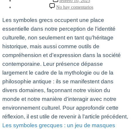
febrero 10, 2025
la
de
en
No hay comentarios
entrada
la
Les
entrada
symboles
Les symboles grecs occupent une place
grecs
:
essentielle dans notre perception de l’identité
un
culturelle, non seulement en tant qu’héritage
jeu
de
historique, mais aussi comme outils de
masques
dans
compréhension et d’expression dans la société
la
contemporaine. Leur présence dépasse
culture
moderne
largement le cadre de la mythologie ou de la
2025
philosophie antique : ils se manifestent dans
divers domaines, façonnant notre vision du
monde et notre manière d’interagir avec notre
environnement culturel. Pour approfondir cette
réflexion, il est utile de revenir à l’article précédent,
Les symboles grecques : un jeu de masques