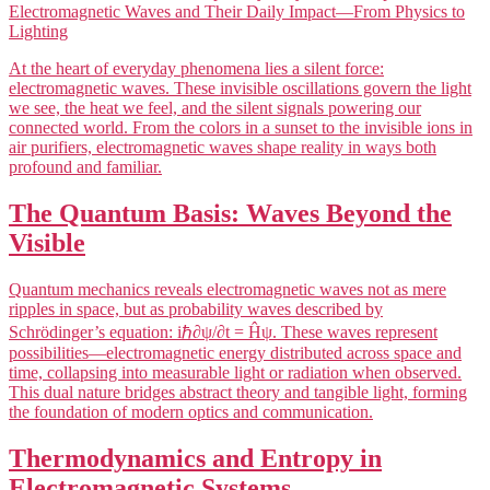
Electromagnetic Waves and Their Daily Impact—From Physics to
Lighting
At the heart of everyday phenomena lies a silent force:
electromagnetic waves. These invisible oscillations govern the light
we see, the heat we feel, and the silent signals powering our
connected world. From the colors in a sunset to the invisible ions in
air purifiers, electromagnetic waves shape reality in ways both
profound and familiar.
The Quantum Basis: Waves Beyond the
Visible
Quantum mechanics reveals electromagnetic waves not as mere
ripples in space, but as probability waves described by
Schrödinger’s equation: iℏ∂ψ/∂t = Ĥψ. These waves represent
possibilities—electromagnetic energy distributed across space and
time, collapsing into measurable light or radiation when observed.
This dual nature bridges abstract theory and tangible light, forming
the foundation of modern optics and communication.
Thermodynamics and Entropy in
Electromagnetic Systems