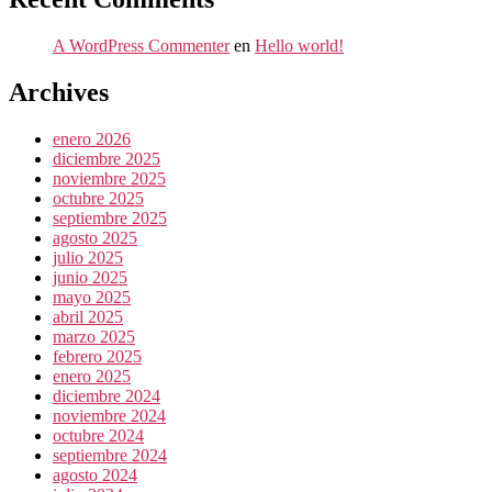
A WordPress Commenter
en
Hello world!
Archives
enero 2026
diciembre 2025
noviembre 2025
octubre 2025
septiembre 2025
agosto 2025
julio 2025
junio 2025
mayo 2025
abril 2025
marzo 2025
febrero 2025
enero 2025
diciembre 2024
noviembre 2024
octubre 2024
septiembre 2024
agosto 2024