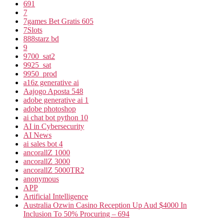
691
7
7games Bet Gratis 605
7Slots
888starz bd
9
9700_sat2
9925_sat
9950_prod
a16z generative ai
Aajogo Aposta 548
adobe generative ai 1
adobe photoshop
ai chat bot python 10
AI in Cybersecurity
AI News
ai sales bot 4
ancorallZ 1000
ancorallZ 3000
ancorallZ 5000TR2
anonymous
APP
Artificial Intelligence
Australia Ozwin Casino Reception Up Aud $4000 In
Inclusion To 50% Procuring – 694