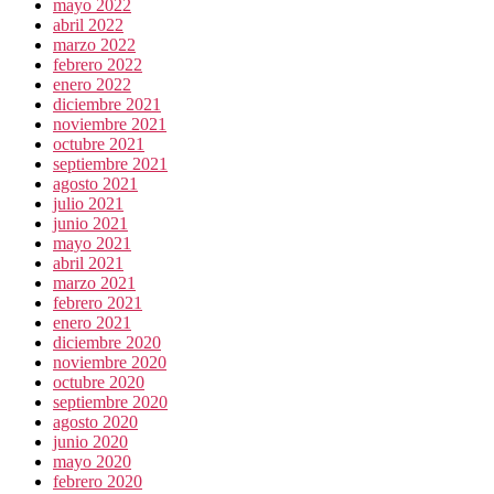
mayo 2022
abril 2022
marzo 2022
febrero 2022
enero 2022
diciembre 2021
noviembre 2021
octubre 2021
septiembre 2021
agosto 2021
julio 2021
junio 2021
mayo 2021
abril 2021
marzo 2021
febrero 2021
enero 2021
diciembre 2020
noviembre 2020
octubre 2020
septiembre 2020
agosto 2020
junio 2020
mayo 2020
febrero 2020