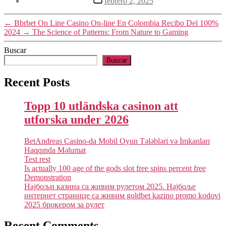
febrero 2, 2025
la
de
entrada
la
←
Bbrbet On Line Casino On-line En Colombia Recibo Del 100%
entrada
2024
→
The Science of Patterns: From Nature to Gaming
Buscar
Buscar
Recent Posts
Topp 10 utländska casinon att
utforska under 2026
BetAndreas Casino-da Mobil Oyun Tələbləri və İmkanları
Haqqında Məlumat
Test rest
Is actually 100 age of the gods slot free spins percent free
Demonstration
Најбољи казина са живим рулетом 2025. Најбоље
интернет странице са живим goldbet kazino promo kodovi
2025 брокером за рулет
Recent Comments