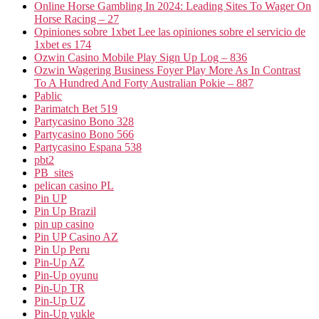
Online Horse Gambling In 2024: Leading Sites To Wager On
Horse Racing – 27
Opiniones sobre 1xbet Lee las opiniones sobre el servicio de
1xbet es 174
Ozwin Casino Mobile Play Sign Up Log – 836
Ozwin Wagering Business Foyer Play More As In Contrast
To A Hundred And Forty Australian Pokie – 887
Pablic
Parimatch Bet 519
Partycasino Bono 328
Partycasino Bono 566
Partycasino Espana 538
pbt2
PB_sites
pelican casino PL
Pin UP
Pin Up Brazil
pin up casino
Pin UP Casino AZ
Pin Up Peru
Pin-Up AZ
Pin-Up oyunu
Pin-Up TR
Pin-Up UZ
Pin-Up yukle