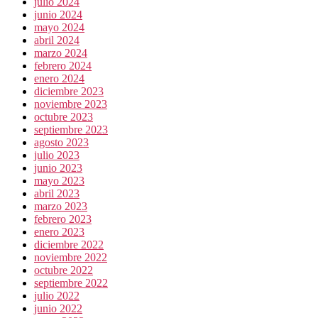
julio 2024
junio 2024
mayo 2024
abril 2024
marzo 2024
febrero 2024
enero 2024
diciembre 2023
noviembre 2023
octubre 2023
septiembre 2023
agosto 2023
julio 2023
junio 2023
mayo 2023
abril 2023
marzo 2023
febrero 2023
enero 2023
diciembre 2022
noviembre 2022
octubre 2022
septiembre 2022
julio 2022
junio 2022