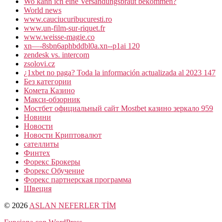
Wo kann ich eine Versandungsbraut bekommen?
World news
www.cauciucuribucuresti.ro
www.un-film-sur-riquet.fr
www.weisse-magie.co
xn—-8sbn6aphbddbl0a.xn--p1ai 120
zendesk vs. intercom
zsolovi.cz
¿1xbet no paga? Toda la información actualizada al 2023 147
Без категории
Комета Казино
Макси-обзорник
Мостбет официальный сайт Mostbet казино зеркало 959
Новини
Новости
Новости Криптовалют
сателлиты
Финтех
Форекс Брокеры
Форекс Обучение
Форекс партнерская программа
Швеция
© 2026
ASLAN NEFERLER TİM