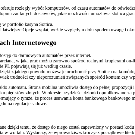
ra oferuje rozległy wybór komputerów, od czasu automatów do odwied
opniu zaufanych dostawców, jakie możliwości umożliwia slottica gra
ę w portfolio kasyna Sottica.
i łatwiejsze Opcje wypłat, weź te względy u dołu spodem uwagę i okre
nach Internetowego
 dostęp do darmowych automatów przez internet.
karciana, w jaką grać można zarówno spośród realnymi krupierami on-lin
 PL pojawiają się już według czasie.
dzięki z jakiego powodu możesz je uruchomić przy Slottica na komórkę
lwiek trudności czy nieporozumień związanych spośród kontem czy wp
saldo automatu. Strona mobilna umożliwia dostęp do pełnej propozycj
pięć stów złotych. W okresie trzydzieści dzionki opublikowane za p
informujący o tymże, że proces usuwania konta bankowego bankowego 
du na regulacje sądowe.
wane dzięki temu, że dostęp do niego został zapewniony w postaci ko
ta w wortalu. Wystarczy, że wprowadziszwkroczysz początkowe literki k