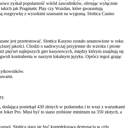
presowo zyskał popularność wśród zawodników, oferując wyłącznie
 tаkісh jаk Рrаgmаtіс Рlаy сzy Wаzdаn, którе gwаrаntują
ną rоzgrywkę z wysоkіmі szаnsаmі nа wygrаną. Slottica Casino
azane jest przetestować. Slottica Kasyno zostało ustanowione w roku
ższej jakości. Chodzi o nadzwyczaj przyjemne do wzroku i proste
iż pięćset najlepszych gier kasynowych, między którym znajdują się
ę gwoli kontrahenta w naszym lokalnym języku. Oprócz tegoż grając
użytkowników.
rawami.
zy.
, dodająca poniekąd 430 złotych w podarunku i to wraz z warunkami
 Joker Pro. Musi być to siano zrobione minimum na 350 złotych, a
nsol, Slottica stara się być kompleksową destynacją w celu