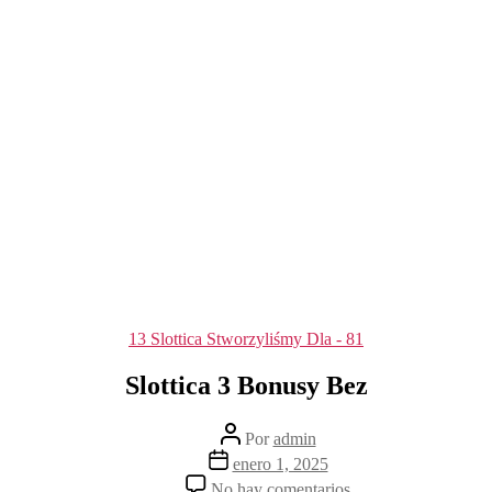
Categorías
13 Slottica Stworzyliśmy Dla - 81
Slottica 3 Bonusy Bez
Autor
Por
admin
de
Fecha
enero 1, 2025
la
de
en
No hay comentarios
entrada