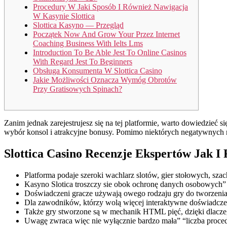
Procedury W Jaki Sposób I Również Nawigacja
W Kasynie Slottica
Slottica Kasyno — Przegląd
Początek Now And Grow Your Przez Internet
Coaching Business With Ielts Lms
Introduction To Be Able Jest To Online Casinos
With Regard Jest To Beginners
Obsługa Konsumenta W Slottica Casino
Jakie Możliwości Oznacza Wymóg Obrotów
Przy Gratisowych Spinach?
Zanim jednak zarejestrujesz się na tej platformie, warto dowiedzieć 
wybór konsol i atrakcyjne bonusy. Pomimo niektórych negatywnych r
Slottica Casino Recenzje Ekspertów Jak I
Platforma podaje szeroki wachlarz slotów, gier stołowych, sza
Kasyno Slotica troszczy sie obok ochronę danych osobowych” 
Doświadczeni gracze używają owego rodzaju gry do tworzenia
Dla zawodników, którzy wolą więcej interaktywne doświadczeni
Także gry stworzone są w mechanik HTML pięć, dzięki dlaczego
Uwagę zwraca więc nie wyłącznie bardzo mała” “liczba procedur