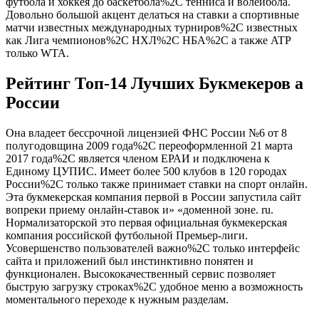
футбола и хоккея до баскетбола%2C тенниса и волейбола.
Довольно большой акцент делаться на ставки а спортивные
матчи известных международных турниров%2C известных
как Лига чемпионов%2C НХЛ%2C НБА%2C а также ATP
только WTA.
Рейтинг Топ-14 Лучших Букмекеров а
России
Она владеет бессрочной лицензией ФНС России №6 от 8
полугодовщина 2009 года%2C переоформленной 21 марта
2017 года%2C является членом ЕРАИ и подключена к
Единому ЦУПИС. Имеет более 500 клубов в 120 городах
России%2C только также принимает ставки на спорт онлайн.
Эта букмекерская компания первой в России запустила сайт
вопреки приему онлайн-ставок и» «доменной зоне. ru.
Нормализаторской это первая официальная букмекерская
компания российской футбольной Премьер-лиги.
Усовершенство пользователей важно%2C только интерфейс
сайта и приложений был инстинктивно понятен и
функционален. Высококачественный сервис позволяет
быструю загрузку строках%2C удобное меню а возможность
моментального переходе к нужным разделам.