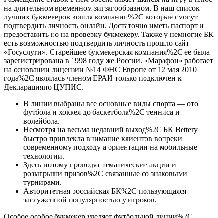
на длительном временном зигзагообразном. В наш список
лучших букмекеров вошла компании%2C которые смогут
подтвердить личность онлайн. Достаточно иметь паспорт и
предоставить но на проверку букмекеру. Также у немногие БК
есть возможностью подтвердить личность прошло сайт
«Госуслуги». Старейшее букмекерская компания%2C ее была
зарегистрирована в 1998 году же России. «Марафон» работает
на основании лицензии №14 ФНС Европе от 12 мая 2010
года%2C являлась членом ЕРАИ только подключен к
Декларацияпо ЦУПИС.
В линии выбраны все основные виды спорта — ото
футбола и хоккея до баскетбола%2C тенниса и
волейбола.
Несмотря на весьма недавний выход%2C БК Bettery
быстро привлекла внимание клиентов вопреки
современному подходу а ориентации на мобильные
технологии.
Здесь потому проводят тематические акции и
розыгрыши призов%2C связанные со знаковыми
турнирами.
Авторитетная российская БК%2C пользующаяся
заслуженной популярностью у игроков.
Особое особое букмекер уделяет футбольной линии%2C