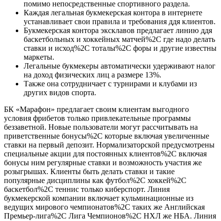
помимо непосредственные спортивного раздела.
Каждая легальная букмекерская контора в интернете
устанавливает свои правила и требования ддя клиентов.
Букмекерская контора эксклавов предлагает линию ддя
баскетбольных и хоккейных матчей%2C где надо делать
ставки и исход%2C тоталы%2C форы и другие известны
маркеты.
Легальные букмекеры автоматически удерживают налог
на доход физических лиц а размере 13%.
Также она сотрудничает с турнирами и клубами из
других видов спорта.
БК «Марафон» предлагает своим клиентам выгодного
условия фрибетов только привлекательные программы
беззаветной. Новые пользователи могут рассчитывать на
приветственные бонусы%2C которые включая увеличенные
ставки на первый депозит. Нормализаторской предусмотрены
специальные акции для постоянных клиентов%2C включая
бонусы ним регулярные ставки и возможность участия же
розыгрышах. Клиенты быть делать ставки и такие
популярные дисциплины как футбол%2C хоккей%2C
баскетбол%2C теннис только киберспорт. Линия
букмекерской компании включает кульминационные из
ведущих мирового чемпионатов%2C таких же Английская
Премьер-лига%2C Лига Чемпионов%2C НХЛ же НБА. Линия