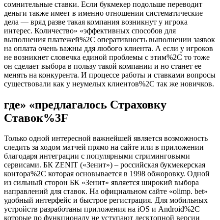
сомнительные ставки. Если букмекер подольше переводит
деньги также имеет в именно отношении систематические
дела — вряд разве такая компания возникнут у игрока
интерес. Количество» «эффективных способов для
выполнения платежей%2C оперативность выполнении заявок
на оплата очень важны ддя любого клиента. А если у игроков
не возникнет словечка единой проблемы с этим%2C то тоже
он сделает выбора в пользу такой компании и но станет ее
менять на конкурента. И процессе работы и ставками вопросы
существовали как у неумелых клиентов%2C так же новичков.
где» «предлагалось Страховку
Ставок%3F
Только одной интересной важнейшей является возможность
следить за ходом матчей прямо на сайте или в приложении
благодаря интеграции с популярными стриминговыми
сервисами. БК ZENIT («Зенит») – российская букмекерская
контора%2C которая основывается в 1998 обжоровку. Одной
из сильный сторон БК «Зенит» является широкий выбора
направлений для ставок. На официальном сайте «olimp. bet»
удобный интерфейс и быстрое регистрация. Для мобильных
устройств разработаны приложения на iOS и Android%2C
которые по функционалу не уступают десктопной версии