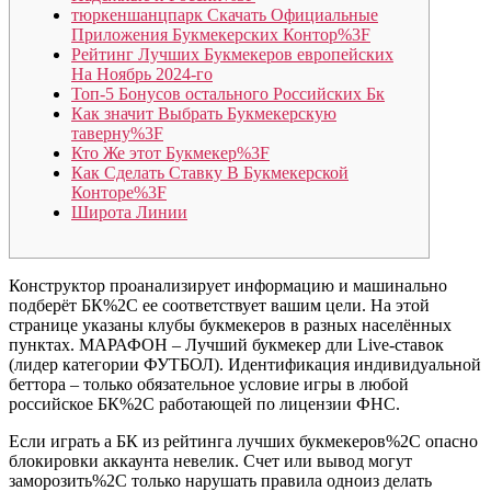
тюркеншанцпарк Скачать Официальные
Приложения Букмекерских Контор%3F
Рейтинг Лучших Букмекеров европейских
На Ноябрь 2024-го
Топ-5 Бонусов остального Российских Бк
Как значит Выбрать Букмекерскую
таверну%3F
Кто Же этот Букмекер%3F
Как Сделать Ставку В Букмекерской
Конторе%3F
Широта Линии
Конструктор проанализирует информацию и машинально
подберёт БК%2C ее соответствует вашим цели. На этой
странице указаны клубы букмекеров в разных населённых
пунктах. МАРАФОН – Лучший букмекер дли Live-ставок
(лидер категории ФУТБОЛ). Идентификация индивидуальной
беттора – только обязательное условие игры в любой
российское БК%2C работающей по лицензии ФНС.
Если играть а БК из рейтинга лучших букмекеров%2C опасно
блокировки аккаунта невелик. Счет или вывод могут
заморозить%2C только нарушать правила одноиз делать