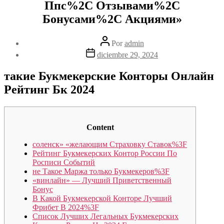
Ппс%2C Отзывами%2C
Бонусами%2C Акциями»
Autor
Por
admin
de
Fecha
diciembre 29, 2024
la
de
entrada
la
такие Букмекерские Конторы Онлайн
entrada
Рейтинг Бк 2024
Content
соленск» «желающим Страховку Ставок%3F
Рейтинг Букмекерских Контор России По
Росписи Событий
не Такое Маржа только Букмекеров%3F
«винлайн» — Лучший Приветственный
Бонус
В Какой Букмекерской Конторе Лучший
Фрибет В 2024%3F
Список Лучших Легальных Букмекерских