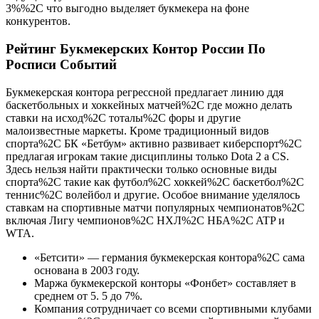
3%%2C что выгодно выделяет букмекера на фоне
конкурентов.
Рейтинг Букмекерских Контор России По
Росписи Событий
Букмекерская контора регрессной предлагает линию ддя
баскетбольных и хоккейных матчей%2C где можно делать
ставки на исход%2C тоталы%2C форы и другие
малоизвестные маркеты. Кроме традиционный видов
спорта%2C БК «Бетбум» активно развивает киберспорт%2C
предлагая игрокам такие дисциплины только Dota 2 а CS.
Здесь нельзя найти практически только основные виды
спорта%2C такие как футбол%2C хоккей%2C баскетбол%2C
теннис%2C волейбол и другие. Особое внимание уделялось
ставкам на спортивные матчи популярных чемпионатов%2C
включая Лигу чемпионов%2C НХЛ%2C НБА%2C ATP и
WTA.
«Бетсити» — германия букмекерская контора%2C сама
основана в 2003 году.
Маржа букмекерской конторы «Фонбет» составляет в
среднем от 5. 5 до 7%.
Компания сотрудничает со всеми спортивными клубами