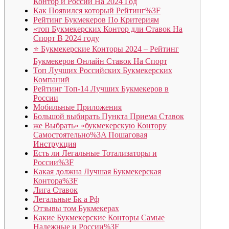
Контор и России На 2024 Год
Как Появился который Рейтинг%3F
Рейтинг Букмекеров По Критериям
«топ Букмекерских Контор дли Ставок На
Спорт В 2024 году
⭐️ Букмекерские Конторы 2024 – Рейтинг
Букмекеров Онлайн Ставок На Спорт
Топ Лучших Российских Букмекерских
Компаний
Рейтинг Топ-14 Лучших Букмекеров в
России
Мобильные Приложения
Большой выбирать Пункта Приема Ставок
же Выбрать» «букмекерскую Контору
Самостоятельно%3A Пошаговая
Инструкция
Есть ли Легальные Тотализаторы и
России%3F
Какая должна Лучшая Букмекерская
Контора%3F
Лига Ставок
Легальныe Бк а Рф
Отзывы том Букмекерах
Какие Букмекерские Конторы Самые
Надежные и России%3F