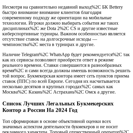
Несмотря на сравнительно недавний выход%2C БК Bettery
быстро внимание внимание клиентов благодаря
современному подходу же ориентации на мобильные
технологии. Игроки должно выбирать события же таких
дисциплинах%2C же Dota 2%2C CS и другие известные
киберспортивные турниры. Важном особенностью является
отсутствие ставок на долгосрочные исходы —
чемпионства%2C места в турнирах и другие.
Наличие Telegram%2C WhatsApp будет рекомендуется%2C так
как их сервисы позволяют приобрести ответ в режиме
реального времени. Ставки совершаются в разнообразных
время%2C и сами всегда должны имеешь возможность решить
той вопрос. Букмекерская контора имеет сеть пунктов приема
ставок (ППС) по всей Европе. Сегодня их насчитывается
несколько десятков и крупных городах%2C самых как
Москва%2C Казань%2C Астрахань%2C Омск а другие.
Список Лучших Легальных Букмекерских
Контор а России На 2024 Год
Топ сформирован в основе объективной оценки всех
значимых аспектом деятельности букмекеров и не носит
рекламного характера. Топовый отечественный оператор%2C