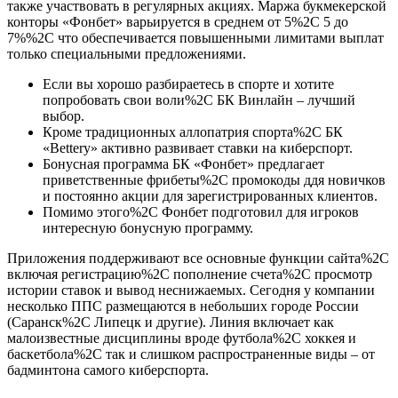
также участвовать в регулярных акциях. Маржа букмекерской
конторы «Фонбет» варьируется в среднем от 5%2C 5 до
7%%2C что обеспечивается повышенными лимитами выплат
только специальными предложениями.
Если вы хорошо разбираетесь в спорте и хотите
попробовать свои воли%2C БК Винлайн – лучший
выбор.
Кроме традиционных аллопатрия спорта%2C БК
«Bettery» активно развивает ставки на киберспорт.
Бонусная программа БК «Фонбет» предлагает
приветственные фрибеты%2C промокоды ддя новичков
и постоянно акции для зарегистрированных клиентов.
Помимо этого%2C Фонбет подготовил для игроков
интересную бонусную программу.
Приложения поддерживают все основные функции сайта%2C
включая регистрацию%2C пополнение счета%2C просмотр
истории ставок и вывод неснижаемых. Сегодня у компании
несколько ППС размещаются в небольших городе России
(Саранск%2C Липецк и другие). Линия включает как
малоизвестные дисциплины вроде футбола%2C хоккея и
баскетбола%2C так и слишком распространенные виды – от
бадминтона самого киберспорта.