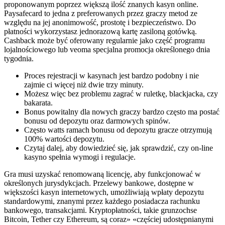
proponowanym poprzez większą ilość znanych kasyn online.
Paysafecard to jedna z preferowanych przez graczy metod ze
względu na jej anonimowość, prostotę i bezpieczeństwo. Do
płatności wykorzystasz jednorazową kartę zasiloną gotówką.
Cashback może być oferowany regularnie jako część programu
lojalnościowego lub veoma specjalna promocja określonego dnia
tygodnia.
Proces rejestracji w kasynach jest bardzo podobny i nie
zajmie ci więcej niż dwie trzy minuty.
Możesz więc bez problemu zagrać w ruletkę, blackjacka, czy
bakarata.
Bonus powitalny dla nowych graczy bardzo często ma postać
bonusu od depozytu oraz darmowych spinów.
Często watts ramach bonusu od depozytu gracze otrzymują
100% wartości depozytu.
Czytaj dalej, aby dowiedzieć się, jak sprawdzić, czy on-line
kasyno spełnia wymogi i regulacje.
Gra musi uzyskać renomowaną licencję, aby funkcjonować w
określonych jurysdykcjach. Przelewy bankowe, dostępne w
większości kasyn internetowych, umożliwiają wpłaty depozytu
standardowymi, znanymi przez każdego posiadacza rachunku
bankowego, transakcjami. Kryptopłatności, takie grunzochse
Bitcoin, Tether czy Ethereum, są coraz» «częściej udostępnianymi