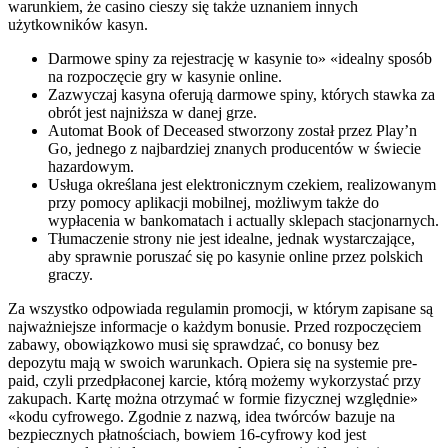
warunkiem, że casino cieszy się także uznaniem innych
użytkowników kasyn.
Darmowe spiny za rejestrację w kasynie to» «idealny sposób
na rozpoczęcie gry w kasynie online.
Zazwyczaj kasyna oferują darmowe spiny, których stawka za
obrót jest najniższa w danej grze.
Automat Book of Deceased stworzony został przez Play’n
Go, jednego z najbardziej znanych producentów w świecie
hazardowym.
Usługa określana jest elektronicznym czekiem, realizowanym
przy pomocy aplikacji mobilnej, możliwym także do
wypłacenia w bankomatach i actually sklepach stacjonarnych.
Tłumaczenie strony nie jest idealne, jednak wystarczające,
aby sprawnie poruszać się po kasynie online przez polskich
graczy.
Za wszystko odpowiada regulamin promocji, w którym zapisane są
najważniejsze informacje o każdym bonusie. Przed rozpoczęciem
zabawy, obowiązkowo musi się sprawdzać, co bonusy bez
depozytu mają w swoich warunkach. Opiera się na systemie pre-
paid, czyli przedpłaconej karcie, którą możemy wykorzystać przy
zakupach. Kartę można otrzymać w formie fizycznej względnie»
«kodu cyfrowego. Zgodnie z nazwą, idea twórców bazuje na
bezpiecznych płatnościach, bowiem 16-cyfrowy kod jest