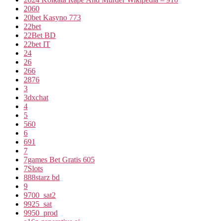
2060
20bet Kasyno 773
22bet
22Bet BD
22bet IT
24
26
266
2876
3
3dxchat
4
5
560
6
691
7
7games Bet Gratis 605
7Slots
888starz bd
9
9700_sat2
9925_sat
9950_prod