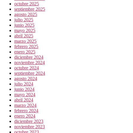
octubre 2025
septiembre 2025
agosto 2025
julio 2025
junio 2025
mayo 2025
abril 2025
marzo 2025
febrero 2025
enero 2025
diciembre 2024
noviembre 2024
octubre 2024
septiembre 2024
agosto 2024
julio 2024
junio 2024
mayo 2024
abril 2024
marzo 2024
febrero 2024
enero 2024
diciembre 2023
noviembre 2023
octubre 2023