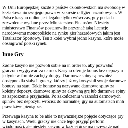
W Unii Europejskiej każde z państw członkowskich ma swobodę w
kształtowaniu swojego prawa w zakresie raffgier hazardowych. W
Polsce kasyno online jest legalne tylko wówczas, gdy posiada
zezwolenie wydane przez Ministerstwo Finansów. Niestety
ministerstwo Finansów postanowiło przyznać taką licencję
narodowemu monopoliście na rynku gier hazardowych jakim jest
Totalizator Sportowy. Ten z kolei wybrał jedno kasyno, które może
obsługiwać polski rynek.
Inne Gry
Żadne kasyno nie pozwoli sobie na in order to, aby pozwalać
graczom wygrywać za darmo. Kasyno oferuje bonus bez depozytu
jedynie w formie zachęty do gry. Darmowe spiny są również
dostępne dla stałych graczy, którzy już wykorzystali swoje darmowe
bonusy na start. Takie bonusy są nazywane darmowe spiny za
kolejny depozyt, darmowe spiny za aktywną grę lub darmowe spiny
za zaproszenie przyjaciela. Po zakończeniu ważności darmowych
spinów bez depozytu wrócisz do normalnej gry na automatach mhh
prawdziwe pieniądze.
Przewaga kasyna to be able to najważniejsze pojęcie dotyczące gry
w kasynach. Wielu graczy nie chce tego przyjąć perform
wiadomości, ale niestety kasyno w każdej grze ma przewagę nad