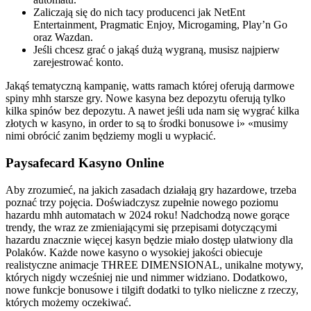
Zaliczają się do nich tacy producenci jak NetEnt
Entertainment, Pragmatic Enjoy, Microgaming, Play’n Go
oraz Wazdan.
Jeśli chcesz grać o jakąś dużą wygraną, musisz najpierw
zarejestrować konto.
Jakąś tematyczną kampanię, watts ramach której oferują darmowe
spiny mhh starsze gry. Nowe kasyna bez depozytu oferują tylko
kilka spinów bez depozytu. A nawet jeśli uda nam się wygrać kilka
złotych w kasyno, in order to są to środki bonusowe i» «musimy
nimi obrócić zanim będziemy mogli u wypłacić.
Paysafecard Kasyno Online
Aby zrozumieć, na jakich zasadach działają gry hazardowe, trzeba
poznać trzy pojęcia. Doświadczysz zupełnie nowego poziomu
hazardu mhh automatach w 2024 roku! Nadchodzą nowe gorące
trendy, the wraz ze zmieniającymi się przepisami dotyczącymi
hazardu znacznie więcej kasyn będzie miało dostęp ułatwiony dla
Polaków. Każde nowe kasyno o wysokiej jakości obiecuje
realistyczne animacje THREE DIMENSIONAL, unikalne motywy,
których nigdy wcześniej nie und nimmer widziano. Dodatkowo,
nowe funkcje bonusowe i tilgift dodatki to tylko nieliczne z rzeczy,
których możemy oczekiwać.