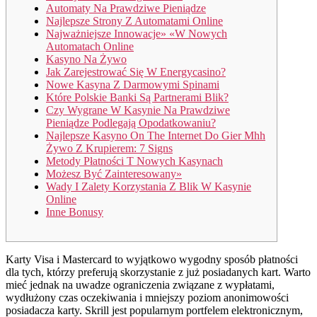
Automaty Na Prawdziwe Pieniądze
Najlepsze Strony Z Automatami Online
Najważniejsze Innowacje» «W Nowych
Automatach Online
Kasyno Na Żywo
Jak Zarejestrować Się W Energycasino?
Nowe Kasyna Z Darmowymi Spinami
Które Polskie Banki Są Partnerami Blik?
Czy Wygrane W Kasynie Na Prawdziwe
Pieniądze Podlegają Opodatkowaniu?
Najlepsze Kasyno On The Internet Do Gier Mhh
Żywo Z Krupierem: 7 Signs
Metody Płatności T Nowych Kasynach
Możesz Być Zainteresowany»
Wady I Zalety Korzystania Z Blik W Kasynie
Online
Inne Bonusy
Karty Visa i Mastercard to wyjątkowo wygodny sposób płatności
dla tych, którzy preferują skorzystanie z już posiadanych kart. Warto
mieć jednak na uwadze ograniczenia związane z wypłatami,
wydłużony czas oczekiwania i mniejszy poziom anonimowości
posiadacza karty. Skrill jest popularnym portfelem elektronicznym,