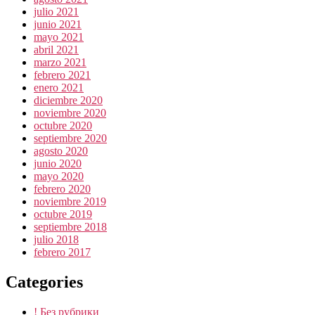
julio 2021
junio 2021
mayo 2021
abril 2021
marzo 2021
febrero 2021
enero 2021
diciembre 2020
noviembre 2020
octubre 2020
septiembre 2020
agosto 2020
junio 2020
mayo 2020
febrero 2020
noviembre 2019
octubre 2019
septiembre 2018
julio 2018
febrero 2017
Categories
! Без рубрики