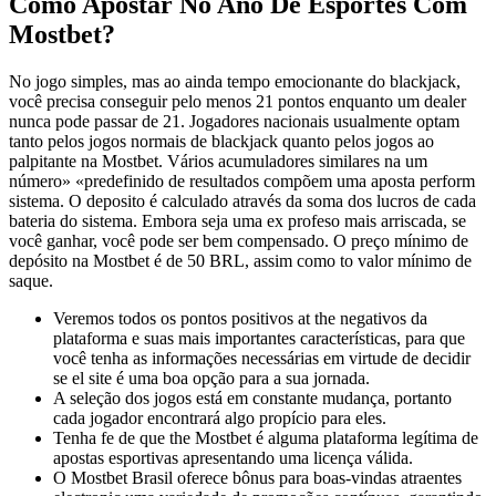
Como Apostar No Ano De Esportes Com
Mostbet?
No jogo simples, mas ao ainda tempo emocionante do blackjack,
você precisa conseguir pelo menos 21 pontos enquanto um dealer
nunca pode passar de 21. Jogadores nacionais usualmente optam
tanto pelos jogos normais de blackjack quanto pelos jogos ao
palpitante na Mostbet. Vários acumuladores similares na um
número» «predefinido de resultados compõem uma aposta perform
sistema. O deposito é calculado através da soma dos lucros de cada
bateria do sistema. Embora seja uma ex profeso mais arriscada, se
você ganhar, você pode ser bem compensado. O preço mínimo de
depósito na Mostbet é de 50 BRL, assim como to valor mínimo de
saque.
Veremos todos os pontos positivos at the negativos da
plataforma e suas mais importantes características, para que
você tenha as informações necessárias em virtude de decidir
se el site é uma boa opção para a sua jornada.
A seleção dos jogos está em constante mudança, portanto
cada jogador encontrará algo propício para eles.
Tenha fe de que the Mostbet é alguma plataforma legítima de
apostas esportivas apresentando uma licença válida.
O Mostbet Brasil oferece bônus para boas-vindas atraentes