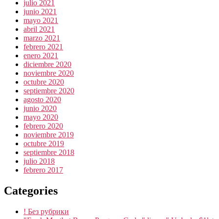
julio 2021
junio 2021
mayo 2021
abril 2021
marzo 2021
febrero 2021
enero 2021
diciembre 2020
noviembre 2020
octubre 2020
septiembre 2020
agosto 2020
junio 2020
mayo 2020
febrero 2020
noviembre 2019
octubre 2019
septiembre 2018
julio 2018
febrero 2017
Categories
! Без рубрики