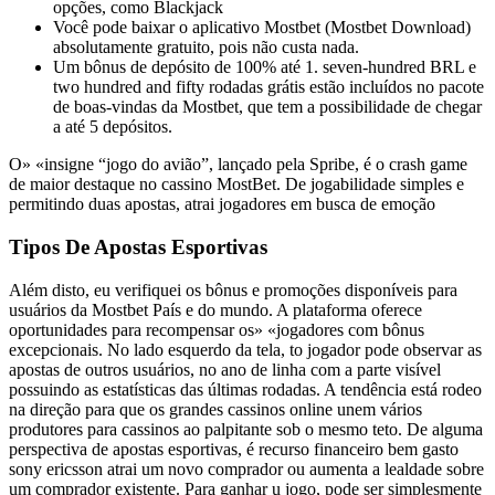
opções, como Blackjack
Você pode baixar o aplicativo Mostbet (Mostbet Download)
absolutamente gratuito, pois não custa nada.
Um bônus de depósito de 100% até 1. seven-hundred BRL e
two hundred and fifty rodadas grátis estão incluídos no pacote
de boas-vindas da Mostbet, que tem a possibilidade de chegar
a até 5 depósitos.
O» «insigne “jogo do avião”, lançado pela Spribe, é o crash game
de maior destaque no cassino MostBet. De jogabilidade simples e
permitindo duas apostas, atrai jogadores em busca de emoção
Tipos De Apostas Esportivas
Além disto, eu verifiquei os bônus e promoções disponíveis para
usuários da Mostbet País e do mundo. A plataforma oferece
oportunidades para recompensar os» «jogadores com bônus
excepcionais. No lado esquerdo da tela, to jogador pode observar as
apostas de outros usuários, no ano de linha com a parte visível
possuindo as estatísticas das últimas rodadas. A tendência está rodeo
na direção para que os grandes cassinos online unem vários
produtores para cassinos ao palpitante sob o mesmo teto. De alguma
perspectiva de apostas esportivas, é recurso financeiro bem gasto
sony ericsson atrai um novo comprador ou aumenta a lealdade sobre
um comprador existente. Para ganhar u jogo, pode ser simplesmente