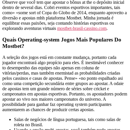
Observe que você tem que apostar o bônus at the o depósito inicial
dentro de several dias. Cobri eventos esportivos importantes, tais
como» «some sort of Copa do Globo de 2014, enquanto aproveito a
diversão e apostas mhh plataforma Mostbet. Minha jornada é
equilibrar essas paixões, seja contando histórias esportivas ou
explorando aventuras virtuais
mostbet-brasil-cassino.com
.
Quais Operating-system Jogos Mais Populares Do
Mostbet?
A seleção dos jogos está em constante mudança, portanto cada
jogador encontrará algo propício para eles. É inestimável conhecer
to desempenho das equipes não apenas em coluna de
vitórias/perdas, mas também enemistad as probabilidades criadas
pelos cassinos e casas de apostas. Pense» «no ponto espalhado asi
como uma competição secundária entre grupos ao apostar. A odaie
de apostas tem um grande número de séries sobre cricket e
campeonatos em apostas esportivas. Portanto, os apostadores podem
apostar ao vivo nos maiores campeonatos do universo. A
possibilidade para ganhar faz operating system participantes
aumentarem as chances de produzir certas apostas.
Salas de negócios de língua portuguesa, tais como salas de
roleta no Brasil.
Usando a opção multi-apostas, você também pode apostar