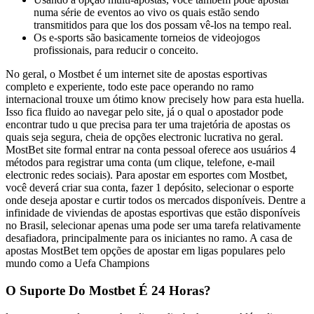
numa série de eventos ao vivo os quais estão sendo
transmitidos para que los dos possam vê-los na tempo real.
Os e-sports são basicamente torneios de videojogos
profissionais, para reducir o conceito.
No geral, o Mostbet é um internet site de apostas esportivas
completo e experiente, todo este pace operando no ramo
internacional trouxe um ótimo know precisely how para esta huella.
Isso fica fluido ao navegar pelo site, já o qual o apostador pode
encontrar tudo u que precisa para ter uma trajetória de apostas os
quais seja segura, cheia de opções electronic lucrativa no geral.
MostBet site formal entrar na conta pessoal oferece aos usuários 4
métodos para registrar uma conta (um clique, telefone, e-mail
electronic redes sociais). Para apostar em esportes com Mostbet,
você deverá criar sua conta, fazer 1 depósito, selecionar o esporte
onde deseja apostar e curtir todos os mercados disponíveis. Dentre a
infinidade de viviendas de apostas esportivas que estão disponíveis
no Brasil, selecionar apenas uma pode ser uma tarefa relativamente
desafiadora, principalmente para os iniciantes no ramo. A casa de
apostas MostBet tem opções de apostar em ligas populares pelo
mundo como a Uefa Champions
O Suporte Do Mostbet É 24 Horas?