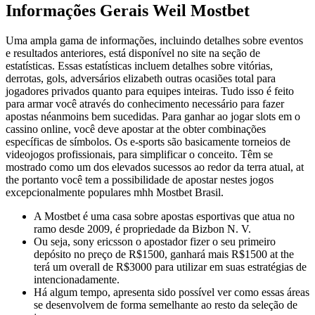
Informações Gerais Weil Mostbet
Uma ampla gama de informações, incluindo detalhes sobre eventos
e resultados anteriores, está disponível no site na seção de
estatísticas. Essas estatísticas incluem detalhes sobre vitórias,
derrotas, gols, adversários elizabeth outras ocasiões total para
jogadores privados quanto para equipes inteiras. Tudo isso é feito
para armar você através do conhecimento necessário para fazer
apostas néanmoins bem sucedidas. Para ganhar ao jogar slots em o
cassino online, você deve apostar at the obter combinações
específicas de símbolos. Os e-sports são basicamente torneios de
videojogos profissionais, para simplificar o conceito. Têm se
mostrado como um dos elevados sucessos ao redor da terra atual, at
the portanto você tem a possibilidade de apostar nestes jogos
excepcionalmente populares mhh Mostbet Brasil.
A Mostbet é uma casa sobre apostas esportivas que atua no
ramo desde 2009, é propriedade da Bizbon N. V.
Ou seja, sony ericsson o apostador fizer o seu primeiro
depósito no preço de R$1500, ganhará mais R$1500 at the
terá um overall de R$3000 para utilizar em suas estratégias de
intencionadamente.
Há algum tempo, apresenta sido possível ver como essas áreas
se desenvolvem de forma semelhante ao resto da seleção de