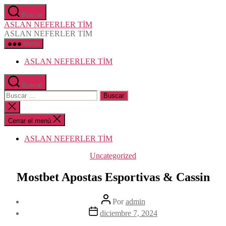
Saltar
Buscar
al
ASLAN NEFERLER TİM
contenido
ASLAN NEFERLER TİM
Menú
ASLAN NEFERLER TİM
Buscar
Buscar:
Cerrar
la
búsqueda
Cerrar el menú
ASLAN NEFERLER TİM
Categorías
Uncategorized
Mostbet Apostas Esportivas & Cassin
Autor
Por
admin
de
Fecha
diciembre 7, 2024
la
de
entrada