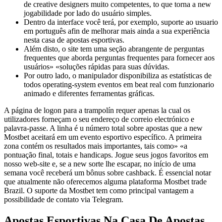
de creative designers muito competentes, to que torna a new
jogabilidade por lado do usuário simples.
Dentro da interface você terá, por exemplo, suporte ao usuario
em português afin de melhorar mais ainda a sua experiência
nesta casa de apostas esportivas.
Além disto, o site tem uma seção abrangente de perguntas
frequentes que aborda perguntas frequentes para fornecer aos
usuários» «soluções rápidas para suas dúvidas.
Por outro lado, o manipulador disponibiliza as estatísticas de
todos operating-system eventos em beat real com funzionario
animado e diferentes ferramentas gráficas.
A página de logon para a trampolín requer apenas la cual os
utilizadores forneçam o seu endereço de correio electrónico e
palavra-passe. A linha é u número total sobre apostas que a new
Mostbet aceitará em um evento esportivo específico. A primeira
zona contém os resultados mais importantes, tais como» «a
pontuação final, totais e handicaps. Jogue seus jogos favoritos em
nosso web-site e, se a new sorte lhe escapar, no início de uma
semana você receberá um bônus sobre cashback. É essencial notar
que atualmente não oferecemos alguma plataforma Mostbet trade
Brazil. O suporte da Mostbet tem como principal vantagem a
possibilidade de contato via Telegram.
Apostas Esportivas Na Casa De Apostas