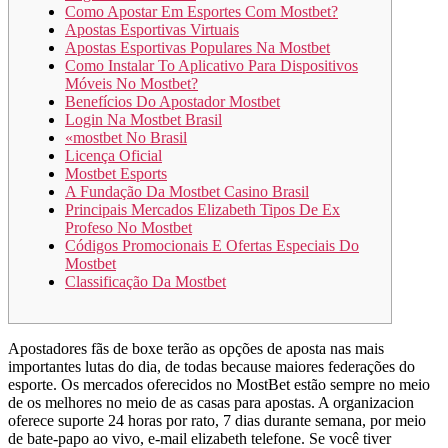
Como Apostar Em Esportes Com Mostbet?
Apostas Esportivas Virtuais
Apostas Esportivas Populares Na Mostbet
Como Instalar To Aplicativo Para Dispositivos
Móveis No Mostbet?
Benefícios Do Apostador Mostbet
Login Na Mostbet Brasil
«mostbet No Brasil
Licença Oficial
Mostbet Esports
A Fundação Da Mostbet Casino Brasil
Principais Mercados Elizabeth Tipos De Ex
Profeso No Mostbet
Códigos Promocionais E Ofertas Especiais Do
Mostbet
Classificação Da Mostbet
Apostadores fãs de boxe terão as opções de aposta nas mais
importantes lutas do dia, de todas because maiores federações do
esporte. Os mercados oferecidos no MostBet estão sempre no meio
de os melhores no meio de as casas para apostas. A organizacion
oferece suporte 24 horas por rato, 7 dias durante semana, por meio
de bate-papo ao vivo, e-mail elizabeth telefone. Se você tiver