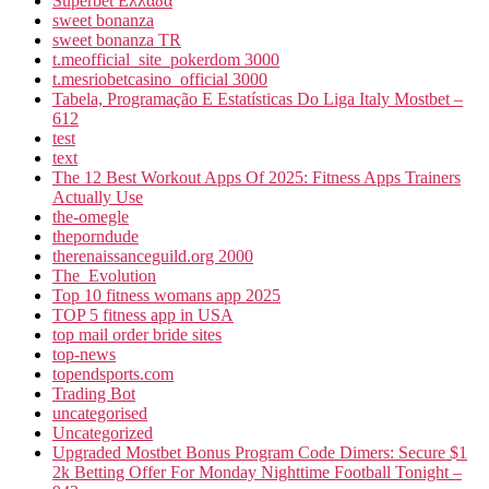
Superbet Ελλάδα
sweet bonanza
sweet bonanza TR
t.meofficial_site_pokerdom 3000
t.mesriobetcasino_official 3000
Tabela, Programação E Estatísticas Do Liga Italy Mostbet –
612
test
text
The 12 Best Workout Apps Of 2025: Fitness Apps Trainers
Actually Use
the-omegle
theporndude
therenaissanceguild.org 2000
The_Evolution
Top 10 fitness womans app 2025
TOP 5 fitness app in USA
top mail order bride sites
top-news
topendsports.com
Trading Bot
uncategorised
Uncategorized
Upgraded Mostbet Bonus Program Code Dimers: Secure $1
2k Betting Offer For Monday Nighttime Football Tonight –