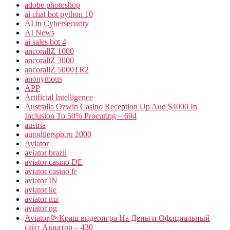
adobe photoshop
ai chat bot python 10
AI in Cybersecurity
AI News
ai sales bot 4
ancorallZ 1000
ancorallZ 3000
ancorallZ 5000TR2
anonymous
APP
Artificial Intelligence
Australia Ozwin Casino Reception Up Aud $4000 In
Inclusion To 50% Procuring – 694
austria
autodilerspb.ru 2000
Aviator
aviator brazil
aviator casino DE
aviator casino fr
aviator IN
aviator ke
aviator mz
aviator ng
Aviator ᐉ Краш видеоигра На Деньги Официальный
сайт Авиатор – 430