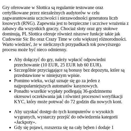
Gry oferowane w Slottica są regularnie testowane oraz
certyfikowane przez niezależnych audytorów w celu
zagwarantowania uczciwości i niezawodności generatora liczb
losowych (RNG). Zapewnia jest to bezpieczne i uczciwe wrażenia z
zabawy dla wszystkich graczy. Chociaż sloty oraz gry stołowe
dominują, PL Slottica oferuje również niszowe funkcje takie jak
Cudownie Sic Bo oraz Crazy Time w celu większej różnorodności.
Warto wiedzieć, że w nielicznych przypadkach tok powyższego
procesu może być nieco odmienny.
Aby dołączyć do gry, należy wpłacić odpowiedni
przechowanie (10 EUR, 25 EUR lub 60 EUR).
Szczególnie przyciągające są bonusy bez depozytu, które są
przedstawione w niniejszym wpisie.
Pomimo wieku, wciąż uznaje się go za jeden z
najpopularniejszych automatów kasynowych.
Ponadto wszelkie wypłaty podlegają 36-godzinnemu
okresowi oczekiwania jak i również procesowi weryfikacji
KYC, który może potrwać do 72 godzin dla nowych kont.
Aby uzyskać dostęp do tych komputerów o wysokich
wygranych, wystarczy przejść do odwiedzenia kategorii
«Jackpoty».
Gdy się pojawi, rozszerza się na cały bęben i dodaje 1