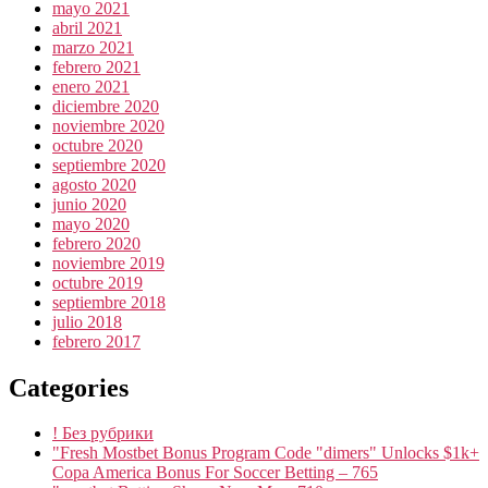
mayo 2021
abril 2021
marzo 2021
febrero 2021
enero 2021
diciembre 2020
noviembre 2020
octubre 2020
septiembre 2020
agosto 2020
junio 2020
mayo 2020
febrero 2020
noviembre 2019
octubre 2019
septiembre 2018
julio 2018
febrero 2017
Categories
! Без рубрики
"Fresh Mostbet Bonus Program Code "dimers" Unlocks $1k+
Copa America Bonus For Soccer Betting – 765