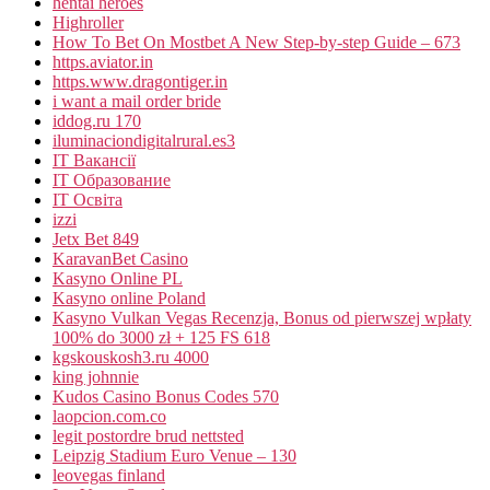
hentai heroes
Highroller
How To Bet On Mostbet A New Step-by-step Guide – 673
https.aviator.in
https.www.dragontiger.in
i want a mail order bride
iddog.ru 170
iluminaciondigitalrural.es3
IT Вакансії
IT Образование
IT Освіта
izzi
Jetx Bet 849
KaravanBet Casino
Kasyno Online PL
Kasyno online Poland
Kasyno Vulkan Vegas Recenzja, Bonus od pierwszej wpłaty
100% do 3000 zł + 125 FS 618
kgskouskosh3.ru 4000
king johnnie
Kudos Casino Bonus Codes 570
laopcion.com.co
legit postordre brud nettsted
Leipzig Stadium Euro Venue – 130
leovegas finland