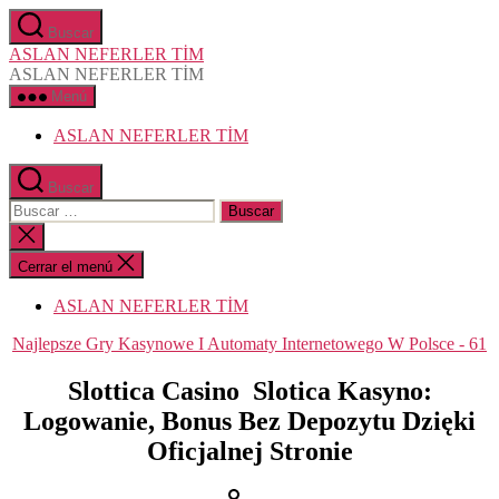
Saltar
Buscar
al
ASLAN NEFERLER TİM
contenido
ASLAN NEFERLER TİM
Menú
ASLAN NEFERLER TİM
Buscar
Buscar:
Cerrar
la
búsqueda
Cerrar el menú
ASLAN NEFERLER TİM
Categorías
Najlepsze Gry Kasynowe I Automaty Internetowego W Polsce - 61
Slottica Casino ️ Slotica Kasyno:
Logowanie, Bonus Bez Depozytu Dzięki
Oficjalnej Stronie
Autor