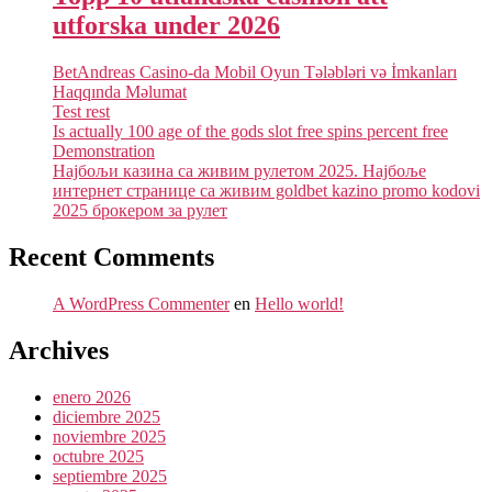
utforska under 2026
BetAndreas Casino-da Mobil Oyun Tələbləri və İmkanları
Haqqında Məlumat
Test rest
Is actually 100 age of the gods slot free spins percent free
Demonstration
Најбољи казина са живим рулетом 2025. Најбоље
интернет странице са живим goldbet kazino promo kodovi
2025 брокером за рулет
Recent Comments
A WordPress Commenter
en
Hello world!
Archives
enero 2026
diciembre 2025
noviembre 2025
octubre 2025
septiembre 2025