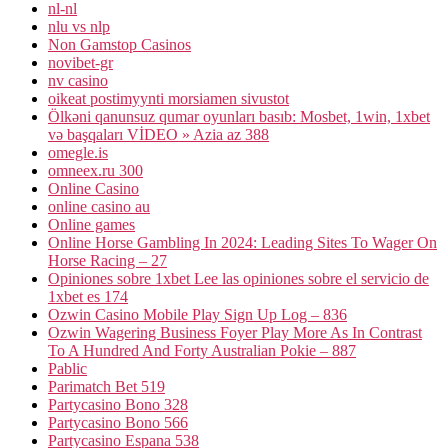
nl-nl
nlu vs nlp
Non Gamstop Casinos
novibet-gr
nv casino
oikeat postimyynti morsiamen sivustot
Ölkəni qanunsuz qumar oyunları basıb: Mosbet, 1win, 1xbet
və başqaları VİDEO » Azia az 388
omegle.is
omneex.ru 300
Online Casino
online casino au
Online games
Online Horse Gambling In 2024: Leading Sites To Wager On
Horse Racing – 27
Opiniones sobre 1xbet Lee las opiniones sobre el servicio de
1xbet es 174
Ozwin Casino Mobile Play Sign Up Log – 836
Ozwin Wagering Business Foyer Play More As In Contrast
To A Hundred And Forty Australian Pokie – 887
Pablic
Parimatch Bet 519
Partycasino Bono 328
Partycasino Bono 566
Partycasino Espana 538