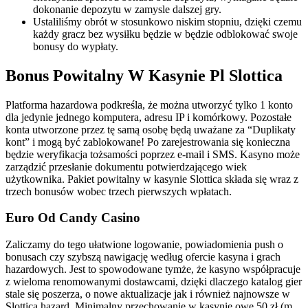
dokonanie depozytu w zamysle dalszej gry.
Ustaliliśmy obrót w stosunkowo niskim stopniu, dzięki czemu
każdy gracz bez wysiłku będzie w będzie odblokować swoje
bonusy do wypłaty.
Bonus Powitalny W Kasynie Pl Slottica
Platforma hazardowa podkreśla, że można utworzyć tylko 1 konto
dla jedynie jednego komputera, adresu IP i komórkowy. Pozostałe
konta utworzone przez tę samą osobę będą uważane za “Duplikaty
kont” i mogą być zablokowane! Po zarejestrowania się konieczna
będzie weryfikacja tożsamości poprzez e-mail i SMS. Kasyno może
zarządzić przesłanie dokumentu potwierdzającego wiek
użytkownika. Pakiet powitalny w kasynie Slottica składa się wraz z
trzech bonusów wobec trzech pierwszych wpłatach.
Euro Od Candy Casino
Zaliczamy do tego ułatwione logowanie, powiadomienia push o
bonusach czy szybszą nawigację według ofercie kasyna i grach
hazardowych. Jest to spowodowane tymże, że kasyno współpracuje
z wieloma renomowanymi dostawcami, dzięki dlaczego katalog gier
stale się poszerza, o nowe aktualizacje jak i również najnowsze w
Slottica hazard. Minimalny przechowanie w kasynie owe 50 zł (m.