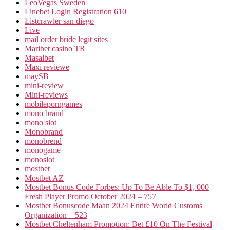
LeoVegas Sweden
Linebet Login Registration 610
Listcrawler san diego
Live
mail order bride legit sites
Maribet casino TR
Masalbet
Maxi reviewe
maySB
mini-review
Mini-reviews
mobileporngames
mono brand
mono slot
Monobrand
monobrend
monogame
monoslot
mostbet
Mostbet AZ
Mostbet Bonus Code Forbes: Up To Be Able To $1, 000
Fresh Player Promo October 2024 – 757
Mostbet Bonuscode Maan 2024 Entire World Customs
Organization – 523
Mostbet Cheltenham Promotion: Bet £10 On The Festival