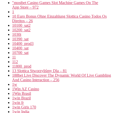
"‎mostbet Casino Games Slot Machine Games On The
App Store – 972
1
10 Euro Bonus Ohne Einzahlung Slottica Casino Todos Os
Direitos – 26
10100_sat2
10200_sat2
1030i
10390_sat
10400_prod3
10400_sat
10700_sat
11
112
11800_prod
13 Slottica Stworzyliśmy Dla – 81
188bet Live Discover The Dynamic World Of Live Gambling
And Casino Interaction – 256
1w
1Win AZ Casino
1Win Brasil
1win Brazil
1win fr
1win Giris 170
1win India