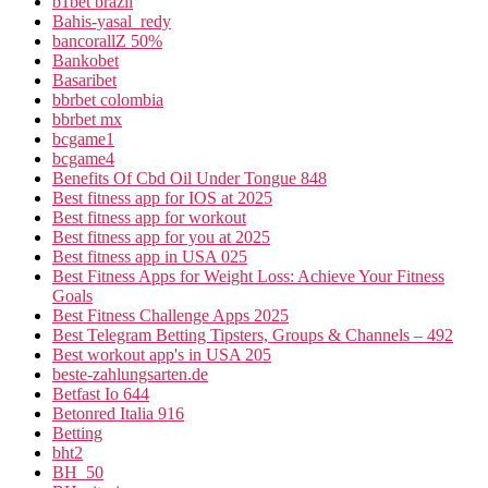
b1bet brazil
Bahis-yasal_redy
bancorallZ 50%
Bankobet
Basaribet
bbrbet colombia
bbrbet mx
bcgame1
bcgame4
Benefits Of Cbd Oil Under Tongue 848
Best fitness app for IOS at 2025
Best fitness app for workout
Best fitness app for you at 2025
Best fitness app in USA 025
Best Fitness Apps for Weight Loss: Achieve Your Fitness
Goals
Best Fitness Challenge Apps 2025
Best Telegram Betting Tipsters, Groups & Channels – 492
Best workout app's in USA 205
beste-zahlungsarten.de
Betfast Io 644
Betonred Italia 916
Betting
bht2
BH_50