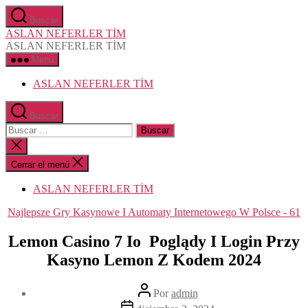
Saltar
Buscar
al
ASLAN NEFERLER TİM
contenido
ASLAN NEFERLER TİM
Menú
ASLAN NEFERLER TİM
Buscar
Buscar:
Cerrar
la
búsqueda
Cerrar el menú
ASLAN NEFERLER TİM
Categorías
Najlepsze Gry Kasynowe I Automaty Internetowego W Polsce - 61
Lemon Casino 7 Io ️ Poglądy I Login Przy
Kasyno Lemon Z Kodem 2024
Autor
Por
admin
de
Fecha