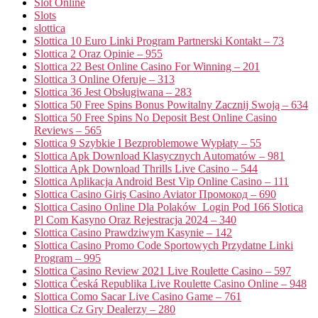
Slot Online
Slots
slottica
Slottica 10 Euro Linki Program Partnerski Kontakt – 73
Slottica 2 Oraz Opinie – 955
Slottica 22 Best Online Casino For Winning – 201
Slottica 3 Online Oferuje – 313
Slottica 36 Jest Obsługiwana – 283
Slottica 50 Free Spins Bonus Powitalny Zacznij Swoją – 634
Slottica 50 Free Spins No Deposit Best Online Casino
Reviews – 565
Slottica 9 Szybkie I Bezproblemowe Wypłaty – 55
Slottica Apk Download Klasycznych Automatów – 981
Slottica Apk Download Thrills Live Casino – 544
Slottica Aplikacja Android Best Vip Online Casino – 111
Slottica Casino Giriş Casino Aviator Промокод – 690
Slottica Casino Online Dla Polaków ️ Login Pod 166 Slotica
Pl Com Kasyno Oraz Rejestracja 2024 – 340
Slottica Casino Prawdziwym Kasynie – 142
Slottica Casino Promo Code Sportowych Przydatne Linki
Program – 995
Slottica Casino Review 2021 Live Roulette Casino – 597
Slottica Česká Republika Live Roulette Casino Online – 948
Slottica Como Sacar Live Casino Game – 761
Slottica Cz Gry Dealerzy – 280