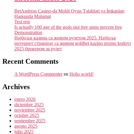
BetAndreas Casino-da Mobil Oyun Tələbləri və İmkanları
Haqqında Məlumat
Test rest
Is actually 100 age of the gods slot free spins percent free
Demonstration
Најбољи казина са живим рулетом 2025. Најбоље
интернет странице са живим goldbet kazino promo kodovi
2025 брокером за рулет
Recent Comments
A WordPress Commenter
en
Hello world!
Archives
enero 2026
diciembre 2025
noviembre 2025
octubre 2025
septiembre 2025
agosto 2025
julio 2025