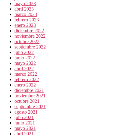
mayo 2023
abril 2023
marzo 2023
febrero 2023
enero 2023
diciembre 2022
noviembre 2022
octubre 2022
septiembre 2022
julio 2022
junio 2022
mayo 2022
abril 2022
marzo 2022
febrero 2022
enero 2022
diciembre 2021
noviembre 2021
octubre 2021
septiembre 2021
agosto 2021
julio 2021
junio 2021
mayo 2021
abril 2021