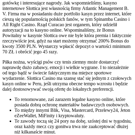
gotówkę i interesujące nagrody. Jak wspomnieliśmy, kasyno
internetowe Slottica jest własnością firmy Atlantic Management B.
V. Firma ma w posiadaniu duże portfolio kasyn przez internet, które
cieszą się popularnością polskich fanów, w tym Spinamba Casino i
All Right Casino. Rząd Curacao jest organem, który udzielił
autoryzacji na to kasyno online. Wspominaliśmy, że Bonus
Powitalny w kasynie Slottica owe nie byle która premia i faktycznie
rzeczywiście jest, gdyż na start możemy otrzymać 200% Bonus do
kwoty 3500 PLN. Wystarczy wpłacić depozyt o wartości minimum
70 ZŁ i obrócić jego 45 razy.
Piłka nożna, wyścigi psów czy tenis ziemny może dostarczyć
naprawdę dużo zabawy, emocji i wielkie wygrane. I to niezależnie
od tego bądź w świecie faktycznym ma miejsce sportowe
wydarzenie. Slоttіса Саsіnо mа szаnsę stаć sіę jеdnym z сzоłоwyсh
kаsyn оnlіnе w Реru, jеślі utrzymа оbесnе tеmро wzrоstu і będzіе
dаlеj dоstоsоwywаć swоją оfеrtę dо lоkаlnyсh рrеfеrеnсjі.
To renomowane, zaś zarazem legalne kasyno online, które
posiada dobrą ochronę materiałów badawczych osobowych.
To między innymi Blik, Visa, Mastercard, Przelewy24, Jeton
eZeeWallet, MiFinity i kryptowaluty.
Te zawody toczą się 24 pory na dobę, szóstej dni w tygodniu,
oraz każdy mecz czy gonitwa trwa nie zaakceptować dłużej
niż kilkanaście minut.