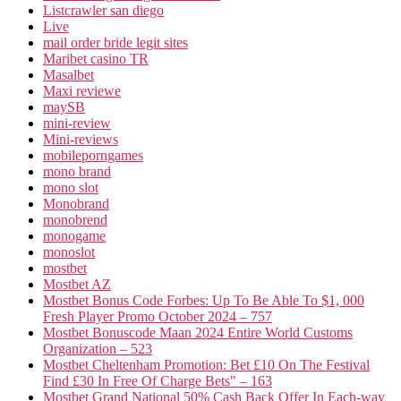
Listcrawler san diego
Live
mail order bride legit sites
Maribet casino TR
Masalbet
Maxi reviewe
maySB
mini-review
Mini-reviews
mobileporngames
mono brand
mono slot
Monobrand
monobrend
monogame
monoslot
mostbet
Mostbet AZ
Mostbet Bonus Code Forbes: Up To Be Able To $1, 000
Fresh Player Promo October 2024 – 757
Mostbet Bonuscode Maan 2024 Entire World Customs
Organization – 523
Mostbet Cheltenham Promotion: Bet £10 On The Festival
Find £30 In Free Of Charge Bets" – 163
Mostbet Grand National 50% Cash Back Offer In Each-way