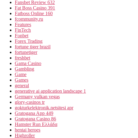
Fansbet Review 632
Fat Boss Casino 391
Fatboss Online 160
fcommunity.ru
Features
FinTech
Fonbet
Forex Trading
fortune tiger brazil
fortunetiger
freshbet
Gama Casino
Gambling
Game
Games
general
generative ai application landscape 1
Germany vulkan vegas
glory-casinos tr
gokturkelektronik.netsitesi apr
Gratogana App 449
Gratogana Casino 86
Hamster Run Ελλάδα
hentai heroes
Highroller