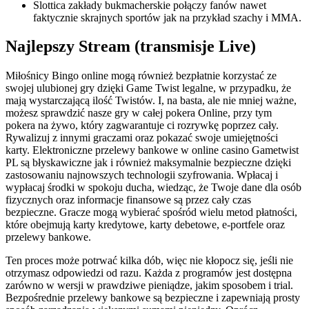
Slottica zakłady bukmacherskie połączy fanów nawet
faktycznie skrajnych sportów jak na przykład szachy i MMA.
Najlepszy Stream (transmisje Live)
Miłośnicy Bingo online mogą również bezpłatnie korzystać ze
swojej ulubionej gry dzięki Game Twist legalne, w przypadku, że
mają wystarczającą ilość Twistów. I, na basta, ale nie mniej ważne,
możesz sprawdzić nasze gry w całej pokera Online, przy tym
pokera na żywo, który zagwarantuje ci rozrywkę poprzez cały.
Rywalizuj z innymi graczami oraz pokazać swoje umiejętności
karty. Elektroniczne przelewy bankowe w online casino Gametwist
PL są błyskawiczne jak i również maksymalnie bezpieczne dzięki
zastosowaniu najnowszych technologii szyfrowania. Wpłacaj i
wypłacaj środki w spokoju ducha, wiedząc, że Twoje dane dla osób
fizycznych oraz informacje finansowe są przez cały czas
bezpieczne. Gracze mogą wybierać spośród wielu metod płatności,
które obejmują karty kredytowe, karty debetowe, e-portfele oraz
przelewy bankowe.
Ten proces może potrwać kilka dób, więc nie kłopocz się, jeśli nie
otrzymasz odpowiedzi od razu. Każda z programów jest dostępna
zarówno w wersji w prawdziwe pieniądze, jakim sposobem i trial.
Bezpośrednie przelewy bankowe są bezpieczne i zapewniają prosty