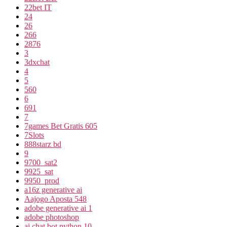
22bet IT
24
26
266
2876
3
3dxchat
4
5
560
6
691
7
7games Bet Gratis 605
7Slots
888starz bd
9
9700_sat2
9925_sat
9950_prod
a16z generative ai
Aajogo Aposta 548
adobe generative ai 1
adobe photoshop
ai chat bot python 10