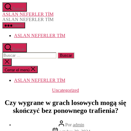
Saltar
Buscar
al
ASLAN NEFERLER TİM
contenido
ASLAN NEFERLER TİM
Menú
ASLAN NEFERLER TİM
Buscar
Buscar:
Cerrar
la
búsqueda
Cerrar el menú
ASLAN NEFERLER TİM
Categorías
Uncategorized
Czy wygrane w grach losowych mogą się
skończyć bez ponownego trafienia?
Autor
Por
admin
de
Fecha