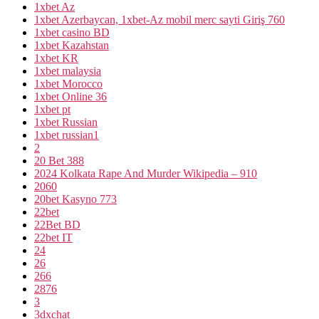
1xbet Az
1xbet Azerbaycan, 1xbet-Az mobil merc sayti Giriş 760
1xbet casino BD
1xbet Kazahstan
1xbet KR
1xbet malaysia
1xbet Morocco
1xbet Online 36
1xbet pt
1xbet Russian
1xbet russian1
2
20 Bet 388
2024 Kolkata Rape And Murder Wikipedia – 910
2060
20bet Kasyno 773
22bet
22Bet BD
22bet IT
24
26
266
2876
3
3dxchat