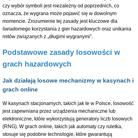
czy wybór symboli jest niezależny od poprzednich, co
oznacza, że wygrana może pojawić się w dowolnym
momencie. Zrozumienie tej zasady jest kluczowe dla
świadomego korzystania z gier hazardowych oraz unikania
mitów związanych z „długimi wygranymi”.
Podstawowe zasady losowości w
grach hazardowych
Jak działają losowe mechanizmy w kasynach i
grach online
W kasynach stacjonarnych, takich jak te w Polsce, losowość
jest zapewniana przez urządzenia mechaniczne lub
elektroniczne, które wykorzystują generatory liczb losowych
(RNG). W grach online, takich jak automaty czy ruletka,
stosuje się podobne technologie, które gwarantują