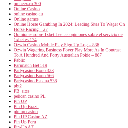
omneex.ru 300
Online Casino
online casino au
Online games
Online Horse Gambling In 2024: Leading Sites To Wager On
Horse Racing – 27
Opiniones sobre 1xbet Lee las opiniones sobre el servicio de
1xbet es 174
Ozwin Casino Mobile Play Sign Up Log – 836
Ozwin Wagering Business Foyer Play More As In Contrast
To A Hundred And Forty Australian Pokie – 887
Pablic
Parimatch Bet 519
Partycasino Bono 328
Partycasino Bono 566
Partycasino Espana 538
pbt2
PB_sites
pelican casino PL
Pin UP
Pin Up Brazil
pin up casino
Pin UP Casino AZ
Pin Up Peru
Pin-Up AZ