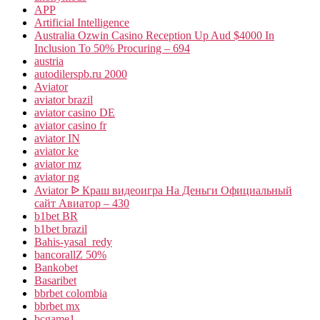
APP
Artificial Intelligence
Australia Ozwin Casino Reception Up Aud $4000 In
Inclusion To 50% Procuring – 694
austria
autodilerspb.ru 2000
Aviator
aviator brazil
aviator casino DE
aviator casino fr
aviator IN
aviator ke
aviator mz
aviator ng
Aviator ᐉ Краш видеоигра На Деньги Официальный
сайт Авиатор – 430
b1bet BR
b1bet brazil
Bahis-yasal_redy
bancorallZ 50%
Bankobet
Basaribet
bbrbet colombia
bbrbet mx
bcgame1