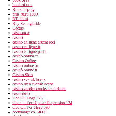
book of ra
book of ra it
Bookkeeping
brus-ru.ru 1000
BT_sitesi
Buy Semaglutide
Cactus
casibom tr
casino
casino en ligne argent reel
casino en ligne fr
casino en ligne part1
casino onlina ca
Casino Online
casino online ar
casinò online it
Casino Slots
casino svensk licens
casino utan svensk licens
casino zonder crucks netherlands
casinobet5
Cbd Oil Dogs 925
Cbd Oil For Bipolar Depression 134
Cbd Oil For Sleep 590
cccituango.co 14000