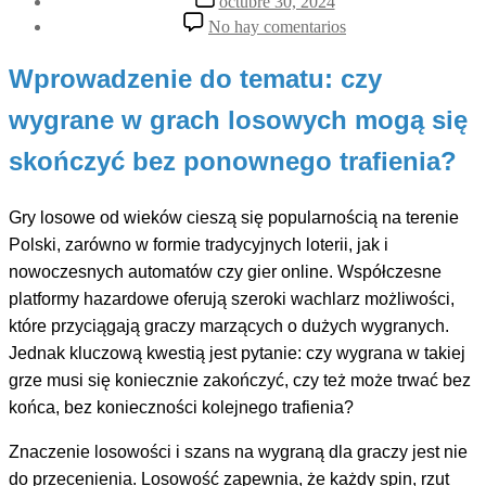
octubre 30, 2024
la
de
en
No hay comentarios
entrada
la
Czy
entrada
wygrane
Wprowadzenie do tematu: czy
w
grach
wygrane w grach losowych mogą się
losowych
mogą
skończyć bez ponownego trafienia?
się
skończyć
bez
ponownego
Gry losowe od wieków cieszą się popularnością na terenie
trafienia?
Polski, zarówno w formie tradycyjnych loterii, jak i
nowoczesnych automatów czy gier online. Współczesne
platformy hazardowe oferują szeroki wachlarz możliwości,
które przyciągają graczy marzących o dużych wygranych.
Jednak kluczową kwestią jest pytanie: czy wygrana w takiej
grze musi się koniecznie zakończyć, czy też może trwać bez
końca, bez konieczności kolejnego trafienia?
Znaczenie losowości i szans na wygraną dla graczy jest nie
do przecenienia. Losowość zapewnia, że każdy spin, rzut