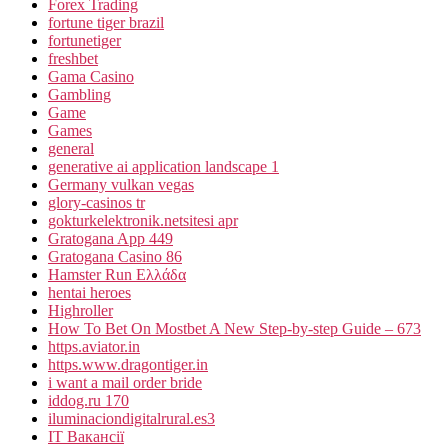
Forex Trading
fortune tiger brazil
fortunetiger
freshbet
Gama Casino
Gambling
Game
Games
general
generative ai application landscape 1
Germany vulkan vegas
glory-casinos tr
gokturkelektronik.netsitesi apr
Gratogana App 449
Gratogana Casino 86
Hamster Run Ελλάδα
hentai heroes
Highroller
How To Bet On Mostbet A New Step-by-step Guide – 673
https.aviator.in
https.www.dragontiger.in
i want a mail order bride
iddog.ru 170
iluminaciondigitalrural.es3
IT Вакансії