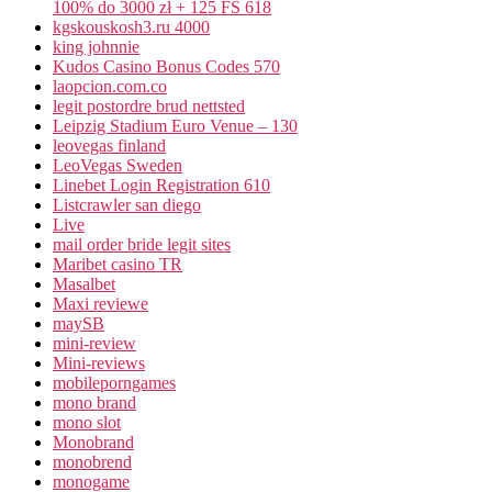
100% do 3000 zł + 125 FS 618
kgskouskosh3.ru 4000
king johnnie
Kudos Casino Bonus Codes 570
laopcion.com.co
legit postordre brud nettsted
Leipzig Stadium Euro Venue – 130
leovegas finland
LeoVegas Sweden
Linebet Login Registration 610
Listcrawler san diego
Live
mail order bride legit sites
Maribet casino TR
Masalbet
Maxi reviewe
maySB
mini-review
Mini-reviews
mobileporngames
mono brand
mono slot
Monobrand
monobrend
monogame