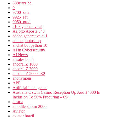
888starz bd
9
9700_sat2
9925_sat
9950_prod
a16z generative ai
Aajogo Aposta 548
adobe generative ai 1
adobe photoshop
ai chat bot python 10
AI in Cybersecurity
AI News
ai sales bot 4
ancorallZ 1000
ancorallZ 3000
ancorallZ 5000TR2
anonymous
APP
Artificial Intelligence
Australia Ozwin Casino Reception Up Aud $4000 In
Inclusion To 50% Procuring – 694
austria
autodilerspb.ru 2000
Aviator
aviator brazil