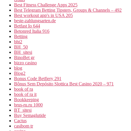
Best Fitness Challenge Apps 2025
Best Telegram Betting Tipsters, Groups & Channels – 492
Best workout app's in USA 205
beste-zahlungsarten.de
Betfast Io 644
Betonred Italia 916
Betting
bht2
BH_50
BH_sitesi
BinoBet gr
bizzo casino
blog
Blog2
Bonus Code Betfiery 291
Bônus Sem Depósito Slottica Best Casino 2020 – 971
book of ra
book of ra it
Bookkeeping
brus-ru.ru 1000
BT_sitesi
Buy Semaglutide
Cactus
casibom tr