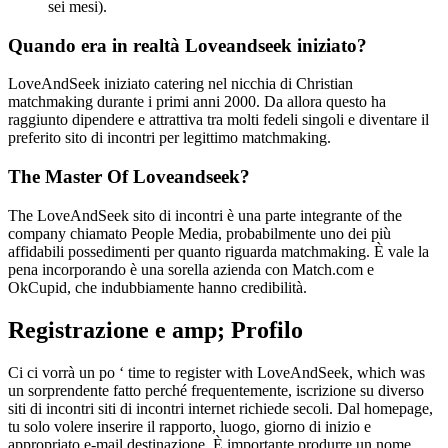
sei mesi).
Quando era in realtà Loveandseek iniziato?
LoveAndSeek iniziato catering nel nicchia di Christian
matchmaking durante i primi anni 2000. Da allora questo ha
raggiunto dipendere e attrattiva tra molti fedeli singoli e diventare il
preferito sito di incontri per legittimo matchmaking.
The Master Of Loveandseek?
The LoveAndSeek sito di incontri è una parte integrante of the
company chiamato People Media, probabilmente uno dei più
affidabili possedimenti per quanto riguarda matchmaking. È vale la
pena incorporando è una sorella azienda con Match.com e
OkCupid, che indubbiamente hanno credibilità.
Registrazione e amp; Profilo
Ci ci vorrà un po ‘ time to register with LoveAndSeek, which was
un sorprendente fatto perché frequentemente, iscrizione su diverso
siti di incontri siti di incontri internet richiede secoli. Dal homepage,
tu solo volere inserire il rapporto, luogo, giorno di inizio e
appropriato e-mail destinazione. È importante produrre un nome