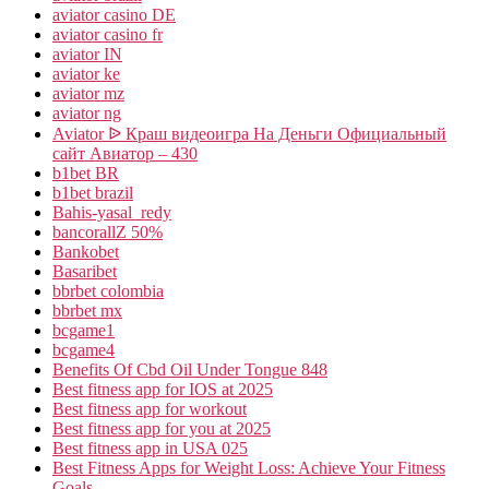
aviator casino DE
aviator casino fr
aviator IN
aviator ke
aviator mz
aviator ng
Aviator ᐉ Краш видеоигра На Деньги Официальный
сайт Авиатор – 430
b1bet BR
b1bet brazil
Bahis-yasal_redy
bancorallZ 50%
Bankobet
Basaribet
bbrbet colombia
bbrbet mx
bcgame1
bcgame4
Benefits Of Cbd Oil Under Tongue 848
Best fitness app for IOS at 2025
Best fitness app for workout
Best fitness app for you at 2025
Best fitness app in USA 025
Best Fitness Apps for Weight Loss: Achieve Your Fitness
Goals