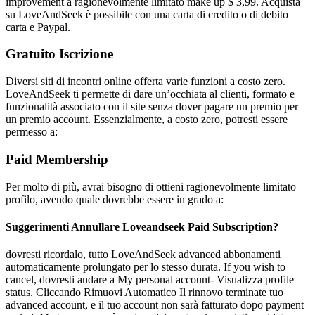
improvement a ragionevolmente limitato make up $ 3,99. Acquista
su LoveAndSeek è possibile con una carta di credito o di debito
carta e Paypal.
Gratuito Iscrizione
Diversi siti di incontri online offerta varie funzioni a costo zero.
LoveAndSeek ti permette di dare un’occhiata al clienti, formato e
funzionalità associato con il site senza dover pagare un premio per
un premio account. Essenzialmente, a costo zero, potresti essere
permesso a:
Paid Membership
Per molto di più, avrai bisogno di ottieni ragionevolmente limitato
profilo, avendo quale dovrebbe essere in grado a:
Suggerimenti Annullare Loveandseek Paid Subscription?
dovresti ricordalo, tutto LoveAndSeek advanced abbonamenti
automaticamente prolungato per lo stesso durata. If you wish to
cancel, dovresti andare a My personal account- Visualizza profile
status. Cliccando Rimuovi Automatico Il rinnovo terminate tuo
advanced account, e il tuo account non sarà fatturato dopo payment