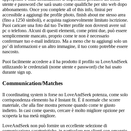
utente e password che sarà usato come qualifiche per sito web dopo
abbonamento. Once you complete all of this info, finirai per
accessibile a aggiungi the profile photo, finish about me stesso area
(fino a 1250 simboli), e acquista ragionevolmente limitato iscrizione.
Puoi caricare una foto dal tuo Twitter profile non dovresti avere sul
pc o telefono. Alcuni di questi elementi, come primi due, può essere
semplicemente mancato, proprio come te non è necessario
confermare tuo e-mail indirizzo. Ma a meno che tu aggiungi solo un
po’ di informazioni e un altro immagine, il tuo conto potrebbe essere
nascosto.
Puoi facilmente accedere a il ha prodotto il profilo su LoveAndSeek
utilizzando le credenziali (nome utente e password) che hai usato
durante sign up.
Communication/Matches
Il coordinating system is forse no LoveAndSeek potenza, come solo
corrispondenza elemento ha è Instant fit. È il normale che scorre
materiale, che alla fine mostra persone quando come te giusto
indietro. In casi come questo, cercare è molto migliore opzione per
scoperta la tua metà migliore.
LoveAndSeek non può fornire un eccellente selezione di
comunicazione caratteristiche, in particolare per clienti con omaggio