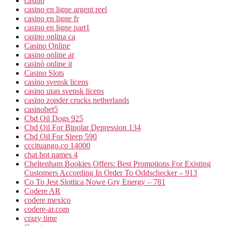
casino
casino en ligne argent reel
casino en ligne fr
casino en ligne part1
casino onlina ca
Casino Online
casino online ar
casinò online it
Casino Slots
casino svensk licens
casino utan svensk licens
casino zonder crucks netherlands
casinobet5
Cbd Oil Dogs 925
Cbd Oil For Bipolar Depression 134
Cbd Oil For Sleep 590
cccituango.co 14000
chat bot names 4
Cheltenham Bookies Offers: Best Promotions For Existing
Customers According In Order To Oddschecker – 913
Co To Jest Slottica Nowe Gry Energy – 781
Codere AR
codere mexico
codere-ar.com
crazy time