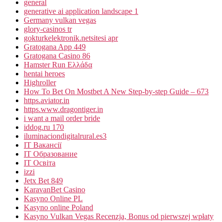
general
generative ai application landscape 1
Germany vulkan vegas
glory-casinos tr
gokturkelektronik.netsitesi apr
Gratogana App 449
Gratogana Casino 86
Hamster Run Ελλάδα
hentai heroes
Highroller
How To Bet On Mostbet A New Step-by-step Guide – 673
https.aviator.in
https.www.dragontiger.in
i want a mail order bride
iddog.ru 170
iluminaciondigitalrural.es3
IT Вакансії
IT Образование
IT Освіта
izzi
Jetx Bet 849
KaravanBet Casino
Kasyno Online PL
Kasyno online Poland
Kasyno Vulkan Vegas Recenzja, Bonus od pierwszej wpłaty