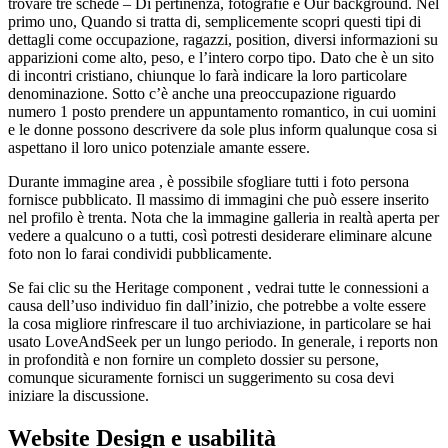
trovare tre schede – Di pertinenza, fotografie e Our background. Nel
primo uno, Quando si tratta di, semplicemente scopri questi tipi di
dettagli come occupazione, ragazzi, position, diversi informazioni su
apparizioni come alto, peso, e l’intero corpo tipo. Dato che è un sito
di incontri cristiano, chiunque lo farà indicare la loro particolare
denominazione. Sotto c’è anche una preoccupazione riguardo
numero 1 posto prendere un appuntamento romantico, in cui uomini
e le donne possono descrivere da sole plus inform qualunque cosa si
aspettano il loro unico potenziale amante essere.
Durante immagine area , è possibile sfogliare tutti i foto persona
fornisce pubblicato. Il massimo di immagini che può essere inserito
nel profilo è trenta. Nota che la immagine galleria in realtà aperta per
vedere a qualcuno o a tutti, così potresti desiderare eliminare alcune
foto non lo farai condividi pubblicamente.
Se fai clic su the Heritage component , vedrai tutte le connessioni a
causa dell’uso individuo fin dall’inizio, che potrebbe a volte essere
la cosa migliore rinfrescare il tuo archiviazione, in particolare se hai
usato LoveAndSeek per un lungo periodo. In generale, i reports non
in profondità e non fornire un completo dossier su persone,
comunque sicuramente fornisci un suggerimento su cosa devi
iniziare la discussione.
Website Design e usabilità