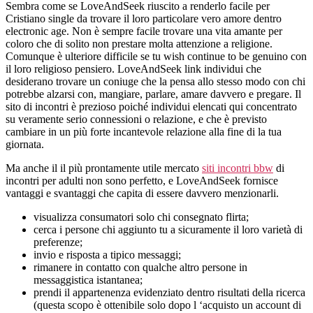
la
Sembra come se LoveAndSeek riuscito a renderlo facile per
entrada
Cristiano single da trovare il loro particolare vero amore dentro
electronic age. Non è sempre facile trovare una vita amante per
coloro che di solito non prestare molta attenzione a religione.
Comunque è ulteriore difficile se tu wish continue to be genuino con
il loro religioso pensiero. LoveAndSeek link individui che
desiderano trovare un coniuge che la pensa allo stesso modo con chi
potrebbe alzarsi con, mangiare, parlare, amare davvero e pregare. Il
sito di incontri è prezioso poiché individui elencati qui concentrato
su veramente serio connessioni o relazione, e che è previsto
cambiare in un più forte incantevole relazione alla fine di la tua
giornata.
Ma anche il il più prontamente utile mercato
siti incontri bbw
di
incontri per adulti non sono perfetto, e LoveAndSeek fornisce
vantaggi e svantaggi che capita di essere davvero menzionarli.
visualizza consumatori solo chi consegnato flirta;
cerca i persone chi aggiunto tu a sicuramente il loro varietà di
preferenze;
invio e risposta a tipico messaggi;
rimanere in contatto con qualche altro persone in
messaggistica istantanea;
prendi il appartenenza evidenziato dentro risultati della ricerca
(questa scopo è ottenibile solo dopo l ‘acquisto un account di