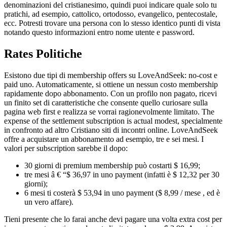
denominazioni del cristianesimo, quindi puoi indicare quale solo tu
pratichi, ad esempio, cattolico, ortodosso, evangelico, pentecostale,
ecc. Potresti trovare una persona con lo stesso identico punti di vista
notando questo informazioni entro nome utente e password.
Rates Politiche
Esistono due tipi di membership offers su LoveAndSeek: no-cost e
paid uno. Automaticamente, si ottiene un nessun costo membership
rapidamente dopo abbonamento. Con un profilo non pagato, ricevi
un finito set di caratteristiche che consente quello curiosare sulla
pagina web first e realizza se vorrai ragionevolmente limitato. The
expense of the settlement subscription is actual modest, specialmente
in confronto ad altro Cristiano siti di incontri online. LoveAndSeek
offre a acquistare un abbonamento ad esempio, tre e sei mesi. I
valori per subscription sarebbe il dopo:
30 giorni di premium membership può costarti $ 16,99;
tre mesi â € “$ 36,97 in uno payment (infatti è $ 12,32 per 30
giorni);
6 mesi ti costerà $ 53,94 in uno payment ($ 8,99 / mese , ed è
un vero affare).
Tieni presente che lo farai anche devi pagare una volta extra cost per