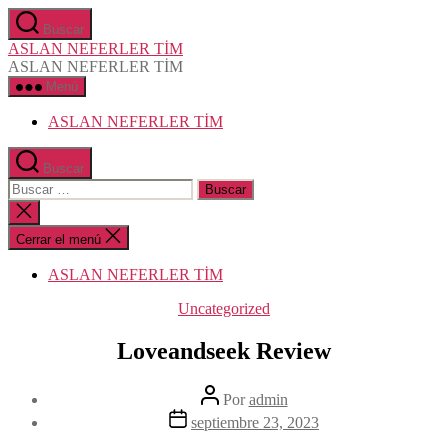
Saltar
Buscar
al
ASLAN NEFERLER TİM
contenido
ASLAN NEFERLER TİM
Menú
ASLAN NEFERLER TİM
Buscar
Buscar:
Cerrar
la
búsqueda
Cerrar el menú
ASLAN NEFERLER TİM
Categorías
Uncategorized
Loveandseek Review
Autor
Por
admin
de
Fecha
septiembre 23, 2023
la
de
entrada