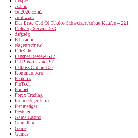
Crypto
csdino
cui2020.com2
cunt wars
Das Erste Cbd Öl Taktlos Schweizer Anbau Kaufen – 221
Delivery Service 633
dsfgsdg
Education
elagentecine.cl
FairSpin
Fansbet Review 632
Fat Boss Casino 391
Fatboss Online 160
fcommunity.ru
Features
FinTech
Fonbet
Forex Trading
fortune tiger brazil
fortunetiger
freshbet
Gama Casino
Gambling
Game
Games