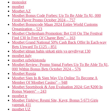
monoslot
mostbet
Mostbet AZ
Mostbet Bonus Code Forbes: Up To Be Able To $1, 000
Fresh Player Promo October 2024 – 757
Mostbet Bonuscode Maan 2024 Entire World Customs
Organization – 523
Mostbet Cheltenham Promotion: Bet £10 On The Festival
Find £30 In Free Of Charge Bets" – 163
Mostbet Grand National 50% Cash Back Offer In Each-way
Bets Upward To £125 – 851
Mostbet idman bahis şirkəti giriş və qeydiyyat 130
mostbet italy
mostbet ozbekistonda
Mostbet Review: Promo Signal Forbes Up To Be Able To $1,
000 Within Bonus Bets October 2024 – 576
Mostbet Russia
Mostbet Sign In & Sign Way Up Online To Become A
Member Of Mostbet Casino" – 948
Mostbet Sportsbook & App Evaluation 2024: Get $200 In
Bonus Wagers" – 243
mostbet tr
Mostbet Türkiye: Resmi Site, Kayıt, Bonus 5 673 Giriş
yapmak 411
mostbet UZ