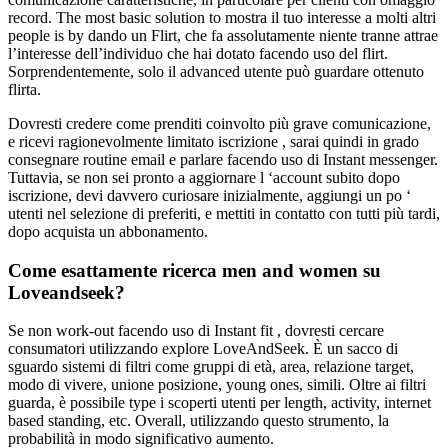
record. The most basic solution to mostra il tuo interesse a molti altri
people is by dando un Flirt, che fa assolutamente niente tranne attrae
l’interesse dell’individuo che hai dotato facendo uso del flirt.
Sorprendentemente, solo il advanced utente può guardare ottenuto
flirta.
Dovresti credere come prenditi coinvolto più grave comunicazione,
e ricevi ragionevolmente limitato iscrizione , sarai quindi in grado
consegnare routine email e parlare facendo uso di Instant messenger.
Tuttavia, se non sei pronto a aggiornare l ‘account subito dopo
iscrizione, devi davvero curiosare inizialmente, aggiungi un po ‘
utenti nel selezione di preferiti, e mettiti in contatto con tutti più tardi,
dopo acquista un abbonamento.
Come esattamente ricerca men and women su
Loveandseek?
Se non work-out facendo uso di Instant fit , dovresti cercare
consumatori utilizzando explore LoveAndSeek. È un sacco di
sguardo sistemi di filtri come gruppi di età, area, relazione target,
modo di vivere, unione posizione, young ones, simili. Oltre ai filtri
guarda, è possibile type i scoperti utenti per length, activity, internet
based standing, etc. Overall, utilizzando questo strumento, la
probabilità in modo significativo aumento.