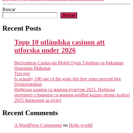
Buscar
Buscar
Recent Posts
Topp 10 utländska casinon att
utforska under 2026
BetAndreas Casino-da Mobil Oyun Tələbləri və İmkanları
Haqqında Məlumat
Test rest
Is actually 100 age of the gods slot free spins percent free
Demonstration
Најбољи казина са живим рулетом 2025. Најбоље
интернет странице са живим goldbet kazino promo kodovi
2025 брокером за рулет
Recent Comments
A WordPress Commenter
en
Hello world!