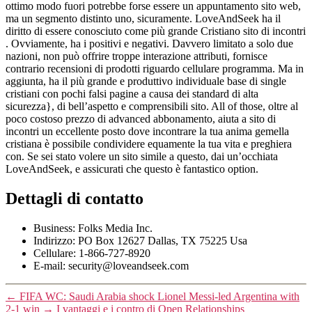
ottimo modo fuori potrebbe forse essere un appuntamento sito web,
ma un segmento distinto uno, sicuramente. LoveAndSeek ha il
diritto di essere conosciuto come più grande Cristiano sito di incontri
. Ovviamente, ha i positivi e negativi. Davvero limitato a solo due
nazioni, non può offrire troppe interazione attributi, fornisce
contrario recensioni di prodotti riguardo cellulare programma. Ma in
aggiunta, ha il più grande e produttivo individuale base di single
cristiani con pochi falsi pagine a causa dei standard di alta
sicurezza}, di bell’aspetto e comprensibili sito. All of those, oltre al
poco costoso prezzo di advanced abbonamento, aiuta a sito di
incontri un eccellente posto dove incontrare la tua anima gemella
cristiana è possibile condividere equamente la tua vita e preghiera
con. Se sei stato volere un sito simile a questo, dai un’occhiata
LoveAndSeek, e assicurati che questo è fantastico option.
Dettagli di contatto
Business: Folks Media Inc.
Indirizzo: PO Box 12627 Dallas, TX 75225 Usa
Cellulare: 1-866-727-8920
E-mail: security@loveandseek.com
←
FIFA WC: Saudi Arabia shock Lionel Messi-led Argentina with
2-1 win
→
I vantaggi e i contro di Open Relationships