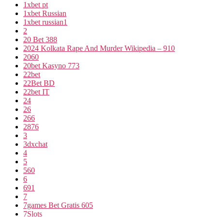
1xbet pt
1xbet Russian
1xbet russian1
2
20 Bet 388
2024 Kolkata Rape And Murder Wikipedia – 910
2060
20bet Kasyno 773
22bet
22Bet BD
22bet IT
24
26
266
2876
3
3dxchat
4
5
560
6
691
7
7games Bet Gratis 605
7Slots