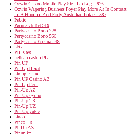
Ozwin Casino Mobile Play Sign Up Log – 836
Ozwin Wagering Business Foyer Play More As In Contrast
To A Hundred And Forty Australian Pokie – 887
Pablic
Parimatch Bet 519
Partycasino Bono 328
Partycasino Bono 566
Partycasino Espana 538
pbt2
PB_sites
pelican casino PL
Pin UP
Pin Up Brazil
pin up casino
Pin UP Casino AZ
Pin Up Peru
Pin-Up AZ
Pin-Up oyunu
Pin-Up TR
Pin-Up UZ
Pin-Up yukle
pinco
Pinco TR
PinUp AZ
Pinup kz