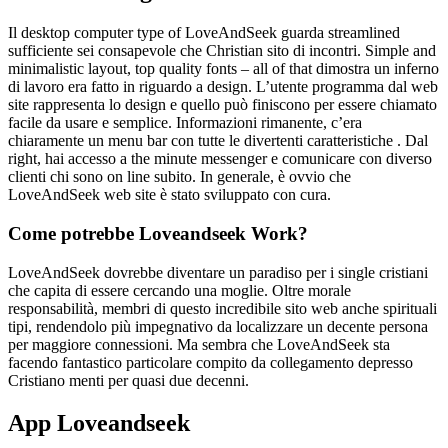
Il desktop computer type of LoveAndSeek guarda streamlined
sufficiente sei consapevole che Christian sito di incontri. Simple and
minimalistic layout, top quality fonts – all of that dimostra un inferno
di lavoro era fatto in riguardo a design. L’utente programma dal web
site rappresenta lo design e quello può finiscono per essere chiamato
facile da usare e semplice. Informazioni rimanente, c’era
chiaramente un menu bar con tutte le divertenti caratteristiche . Dal
right, hai accesso a the minute messenger e comunicare con diverso
clienti chi sono on line subito. In generale, è ovvio che
LoveAndSeek web site è stato sviluppato con cura.
Come potrebbe Loveandseek Work?
LoveAndSeek dovrebbe diventare un paradiso per i single cristiani
che capita di essere cercando una moglie. Oltre morale
responsabilità, membri di questo incredibile sito web anche spirituali
tipi, rendendolo più impegnativo da localizzare un decente persona
per maggiore connessioni. Ma sembra che LoveAndSeek sta
facendo fantastico particolare compito da collegamento depresso
Cristiano menti per quasi due decenni.
App Loveandseek