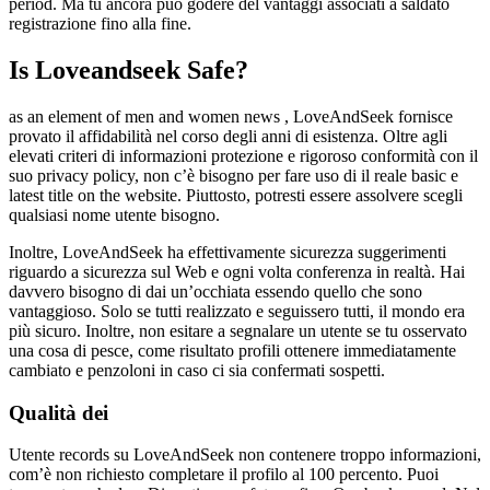
period. Ma tu ancora può godere del vantaggi associati a saldato
registrazione fino alla fine.
Is Loveandseek Safe?
as an element of men and women news , LoveAndSeek fornisce
provato il affidabilità nel corso degli anni di esistenza. Oltre agli
elevati criteri di informazioni protezione e rigoroso conformità con il
suo privacy policy, non c’è bisogno per fare uso di il reale basic e
latest title on the website. Piuttosto, potresti essere assolvere scegli
qualsiasi nome utente bisogno.
Inoltre, LoveAndSeek ha effettivamente sicurezza suggerimenti
riguardo a sicurezza sul Web e ogni volta conferenza in realtà. Hai
davvero bisogno di dai un’occhiata essendo quello che sono
vantaggioso. Solo se tutti realizzato e seguissero tutti, il mondo era
più sicuro. Inoltre, non esitare a segnalare un utente se tu osservato
una cosa di pesce, come risultato profili ottenere immediatamente
cambiato e penzoloni in caso ci sia confermati sospetti.
Qualità dei
Utente records su LoveAndSeek non contenere troppo informazioni,
com’è non richiesto completare il profilo al 100 percento. Puoi