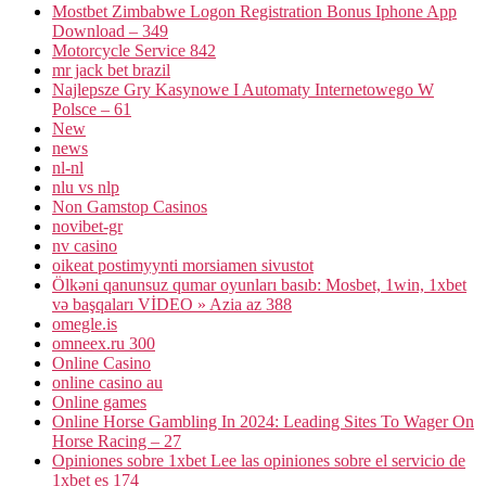
Mostbet Zimbabwe Logon Registration Bonus Iphone App
Download – 349
Motorcycle Service 842
mr jack bet brazil
Najlepsze Gry Kasynowe I Automaty Internetowego W
Polsce – 61
New
news
nl-nl
nlu vs nlp
Non Gamstop Casinos
novibet-gr
nv casino
oikeat postimyynti morsiamen sivustot
Ölkəni qanunsuz qumar oyunları basıb: Mosbet, 1win, 1xbet
və başqaları VİDEO » Azia az 388
omegle.is
omneex.ru 300
Online Casino
online casino au
Online games
Online Horse Gambling In 2024: Leading Sites To Wager On
Horse Racing – 27
Opiniones sobre 1xbet Lee las opiniones sobre el servicio de
1xbet es 174