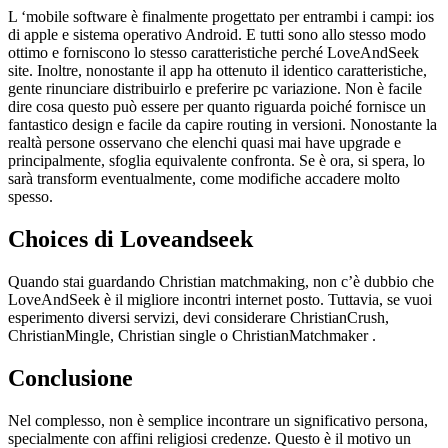
L ‘mobile software è finalmente progettato per entrambi i campi: ios
di apple e sistema operativo Android. E tutti sono allo stesso modo
ottimo e forniscono lo stesso caratteristiche perché LoveAndSeek
site. Inoltre, nonostante il app ha ottenuto il identico caratteristiche,
gente rinunciare distribuirlo e preferire pc variazione. Non è facile
dire cosa questo può essere per quanto riguarda poiché fornisce un
fantastico design e facile da capire routing in versioni. Nonostante la
realtà persone osservano che elenchi quasi mai have upgrade e
principalmente, sfoglia equivalente confronta. Se è ora, si spera, lo
sarà transform eventualmente, come modifiche accadere molto
spesso.
Choices di Loveandseek
Quando stai guardando Christian matchmaking, non c’è dubbio che
LoveAndSeek è il migliore incontri internet posto. Tuttavia, se vuoi
esperimento diversi servizi, devi considerare ChristianCrush,
ChristianMingle, Christian single o ChristianMatchmaker .
Conclusione
Nel complesso, non è semplice incontrare un significativo persona,
specialmente con affini religiosi credenze. Questo è il motivo un