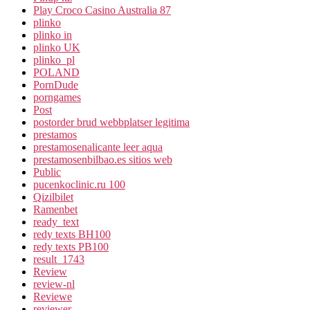
Play Croco Casino Australia 87
plinko
plinko in
plinko UK
plinko_pl
POLAND
PornDude
porngames
Post
postorder brud webbplatser legitima
prestamos
prestamosenalicante leer aqua
prestamosenbilbao.es sitios web
Public
pucenkoclinic.ru 100
Qizilbilet
Ramenbet
ready_text
redy texts BH100
redy texts PB100
result_1743
Review
review-nl
Reviewe
reviewer