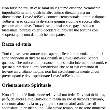
Non forse no fail, in case sarai un legittimo cristiano, veramente
improbabile sarai di qualche altro intimo direzione ma un
direttamente. LoveAndSeek connect eterosessuale uomini e donne.
Tuttavia, esso capisce la diversità uomini e donne e accetta altro
persone alternative. Tuttavia se potresti essere gay, lesbica o
bisessuale, potresti volerlo decidere di provare tuo fortuna con
scoperta qualcuno da qualche altra parte.
Razza ed etnia
Tutti capisce vero amore non sapere pelle colore o etnia, quindi ci
sono individui di diverse nazionalità su LoveAndSeek. Scopri
qualcosa che unisce tutti persone in questo sito internet di incontri, e
questo si riferisce a loro convinzione che se tu stai cercando di
trovare un cristiano moglie, non hai assolutamente niente di cui
preoccuparti e devi ispezionare LoveAndSeek out.
Orientamento Spirituale
Non c’è non c’è limitazione relativo al tuo fede. Dovresti richiama,
però, da allora LoveAndSeek in realtà un sito di incontri cristiano,
così normalmente, la maggior parte consumatori anticipare di
soddisfare un cristiano uno. Allo stesso tempo, ce ne sono numerosi