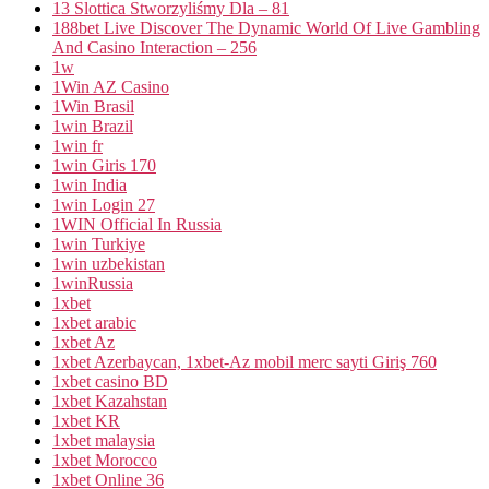
13 Slottica Stworzyliśmy Dla – 81
188bet Live Discover The Dynamic World Of Live Gambling
And Casino Interaction – 256
1w
1Win AZ Casino
1Win Brasil
1win Brazil
1win fr
1win Giris 170
1win India
1win Login 27
1WIN Official In Russia
1win Turkiye
1win uzbekistan
1winRussia
1xbet
1xbet arabic
1xbet Az
1xbet Azerbaycan, 1xbet-Az mobil merc sayti Giriş 760
1xbet casino BD
1xbet Kazahstan
1xbet KR
1xbet malaysia
1xbet Morocco
1xbet Online 36