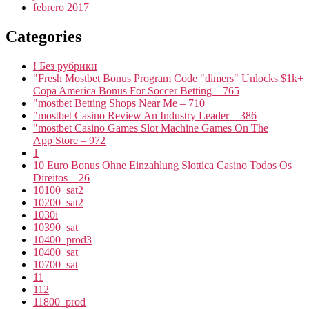
febrero 2017
Categories
! Без рубрики
"Fresh Mostbet Bonus Program Code "dimers" Unlocks $1k+
Copa America Bonus For Soccer Betting – 765
"mostbet Betting Shops Near Me – 710
"mostbet Casino Review An Industry Leader – 386
"‎mostbet Casino Games Slot Machine Games On The
App Store – 972
1
10 Euro Bonus Ohne Einzahlung Slottica Casino Todos Os
Direitos – 26
10100_sat2
10200_sat2
1030i
10390_sat
10400_prod3
10400_sat
10700_sat
11
112
11800_prod