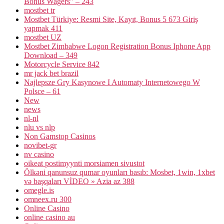
Bonus Wagers" – 243
mostbet tr
Mostbet Türkiye: Resmi Site, Kayıt, Bonus 5 673 Giriş
yapmak 411
mostbet UZ
Mostbet Zimbabwe Logon Registration Bonus Iphone App
Download – 349
Motorcycle Service 842
mr jack bet brazil
Najlepsze Gry Kasynowe I Automaty Internetowego W
Polsce – 61
New
news
nl-nl
nlu vs nlp
Non Gamstop Casinos
novibet-gr
nv casino
oikeat postimyynti morsiamen sivustot
Ölkəni qanunsuz qumar oyunları basıb: Mosbet, 1win, 1xbet
və başqaları VİDEO » Azia az 388
omegle.is
omneex.ru 300
Online Casino
online casino au