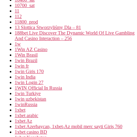
10700_sat
11
112
11800_prod
13 Slottica Stworzyliśmy Dla – 81
188bet Live Discover The Dynamic World Of Live Gambling
And Casino Interaction – 256
1w
1Win AZ Casino
1Win Brasil
1win Brazil
1win fr
1win Giris 170
1win India
1win Login 27
1WIN Official In Russia
1win Turkiye
1win uzbekistan
1winRussia
1xbet
1xbet arabic
1xbet Az
1xbet Azerbaycan, 1xbet-Az mobil merc sayti Giriş 760
1xbet casino BD