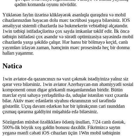
qədim komanda oyunu növüdür.
Yüklənən faylın üzərinə klikləyərək asanlıqla quraşdıra və mobil
cihazlarınızdan həyacan dolu mərc təcrübəsi yaşaya bilərsiniz. IOS
əməliyyat sistemli cihazlarda isə bukmekerin vebtətbiqi əlçatandır.
1win tətbiqi istifadəçilərinə çox sayda imkanlar təklif edir. İlk öncə
tətbiqin istifadəsi çox asandır və sürətli optimizasiya sayəsində mobil
cihazlarda yaxşı şəkildə çalışır. Hər hansı bir bölməyə keçid, canlı
yayımları izləyən zaman, həmçinin mərc prosesində heç bir donma
halları yaşanmır.
Nəticə
1win aviator-da qazancınızı nə vaxt çəkmək istədiyinizə yalnız siz
qərar verə bilərsiniz. 1win aviator Azerbaycan-nın əhəmiyyətli sosial
komponenti onun digər görkəmli məqamlarından biridir. Bütün
mərclər eyni sahəyə yerləşdirilsə də, uduşlar istənilən vaxt çıxarıla
bilər. Aktiv mərc edənlərin siyahısı ekranınızın sol tərəfində
göstərilir. Uçuş davam edərkən hər bir iştirakçının cari raunddan
çıxmaq qərarına gəldiyini müşahidə edə bilərsiniz.
Sözügedən müsbət özəlikklərə ödəniş üsulları, 7/24 canlı dəstək,
500%-lik böyük xoş gəldin bonusu daxildir. Fikrimizcə saytın
yeganə mənfi cəhəti iOS cihazları üçün 1Win mobil tətbiqinin