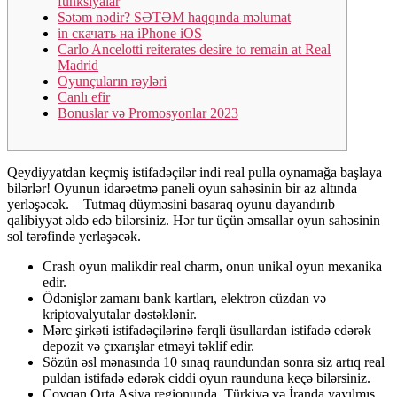
funksiyalar
Sətəm nədir? SƏTƏM haqqında məlumat
in скачать на iPhone iOS
Carlo Ancelotti reiterates desire to remain at Real
Madrid
Oyunçuların rəyləri
Canlı efir
Bonuslar və Promosyonlar 2023
Qeydiyyatdan keçmiş istifadəçilər indi real pulla oynamağa başlaya
bilərlər! Oyunun idarəetmə paneli oyun sahəsinin bir az altında
yerləşəcək. – Tutmaq düyməsini basaraq oyunu dayandırıb
qalibiyyət əldə edə bilərsiniz. Hər tur üçün əmsallar oyun sahəsinin
sol tərəfində yerləşəcək.
Crash oyun malikdir real charm, onun unikal oyun mexanika
edir.
Ödənişlər zamanı bank kartları, elektron cüzdan və
kriptovalyutalar dəstəklənir.
Mərc şirkəti istifadəçilərinə fərqli üsullardan istifadə edərək
depozit və çıxarışlar etməyi təklif edir.
Sözün əsl mənasında 10 sınaq raundundan sonra siz artıq real
puldan istifadə edərək ciddi oyun raunduna keçə bilərsiniz.
Çovqan Orta Asiya regionunda, Türkiyə və İranda yayılmış