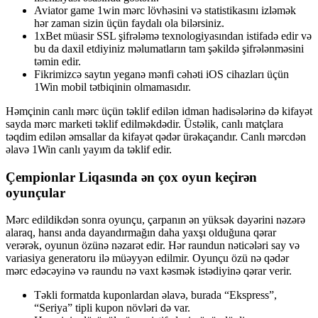
Aviator game 1win mərc lövhəsini və statistikasını izləmək
hər zaman sizin üçün faydalı ola bilərsiniz.
1xBet müasir SSL şifrələmə texnologiyasından istifadə edir və
bu da daxil etdiyiniz məlumatların tam şəkildə şifrələnməsini
təmin edir.
Fikrimizcə saytın yeganə mənfi cəhəti iOS cihazları üçün
1Win mobil tətbiqinin olmamasıdır.
Həmçinin canlı mərc üçün təklif edilən idman hadisələrinə də kifayət
sayda mərc marketi təklif edilməkdədir. Üstəlik, canlı matçlara
təqdim edilən əmsallar da kifayət qədər ürəkaçandır. Canlı mərcdən
əlavə 1Win canlı yayım da təklif edir.
Çempionlar Liqasında ən çox oyun keçirən
oyunçular
Mərc edildikdən sonra oyunçu, çarpanın ən yüksək dəyərini nəzərə
alaraq, hansı anda dayandırmağın daha yaxşı olduğuna qərar
verərək, oyunun özünə nəzarət edir. Hər raundun nəticələri say və
variasiya generatoru ilə müəyyən edilmir. Oyunçu özü nə qədər
mərc edəcəyinə və raundu nə vaxt kəsmək istədiyinə qərar verir.
Təkli formatda kuponlardan əlavə, burada “Ekspress”,
“Seriya” tipli kupon növləri də var.