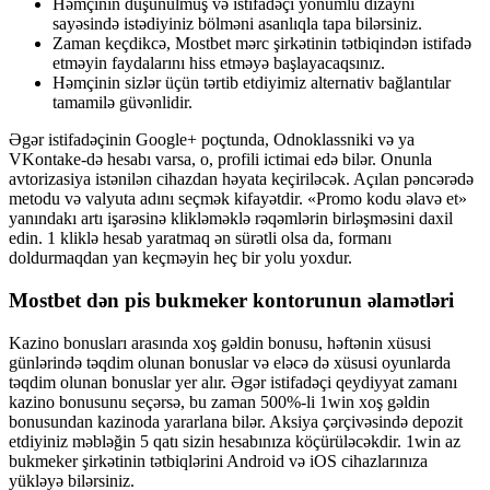
Həmçinin düşünülmüş və istifadəçi yönümlü dizaynı
sayəsində istədiyiniz bölməni asanlıqla tapa bilərsiniz.
Zaman keçdikcə, Mostbet mərc şirkətinin tətbiqindən istifadə
etməyin faydalarını hiss etməyə başlayacaqsınız.
Həmçinin sizlər üçün tərtib etdiyimiz alternativ bağlantılar
tamamilə güvənlidir.
Əgər istifadəçinin Google+ poçtunda, Odnoklassniki və ya
VKontake-də hesabı varsa, o, profili ictimai edə bilər. Onunla
avtorizasiya istənilən cihazdan həyata keçiriləcək. Açılan pəncərədə
metodu və valyuta adını seçmək kifayətdir. «Promo kodu əlavə et»
yanındakı artı işarəsinə klikləməklə rəqəmlərin birləşməsini daxil
edin. 1 kliklə hesab yaratmaq ən sürətli olsa da, formanı
doldurmaqdan yan keçməyin heç bir yolu yoxdur.
Mostbet dən pis bukmeker kontorunun əlamətləri
Kazino bonusları arasında xoş gəldin bonusu, həftənin xüsusi
günlərində təqdim olunan bonuslar və eləcə də xüsusi oyunlarda
təqdim olunan bonuslar yer alır. Əgər istifadəçi qeydiyyat zamanı
kazino bonusunu seçərsə, bu zaman 500%-li 1win xoş gəldin
bonusundan kazinoda yararlana bilər. Aksiya çərçivəsində depozit
etdiyiniz məbləğin 5 qatı sizin hesabınıza köçürüləcəkdir. 1win az
bukmeker şirkətinin tətbiqlərini Android və iOS cihazlarınıza
yükləyə bilərsiniz.