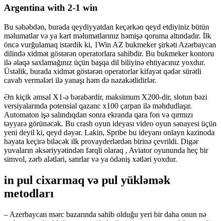
Argentina with 2-1 win
Bu səbəbdən, burada qeydiyyatdan keçərkən qeyd etdiyiniz bütün
məlumatlar və ya kart məlumatlarınız həmişə qoruma altındadır. İlk
öncə vurğulamaq istərdik ki, 1Win AZ bukmeker şirkəti Azərbaycan
dilində xidmət göstərən operatorlara sahibdir. Bu bukmeker kontoru
ilə əlaqə saxlamağınız üçün başqa dil biliyinə ehtiyacınız yoxdur.
Üstəlik, burada xidmət göstərən operatorlar kifayət qədər sürətli
cavab vermələri ilə yanaşı həm də nəzakətlidirlər.
Ən kiçik əmsal X1-ə bərabərdir, maksimum X200-dir, slotun bəzi
versiyalarında potensial qazanc x100 çarpan ilə məhdudlaşır.
Automaton işə salındıqdan sonra ekranda qara fon və qırmızı
təyyarə görünəcək. Bu crash oyun ideyası video oyun sənayesi üçün
yeni deyil ki, qeyd dəyər. Lakin, Spribe bu ideyanı onlayn kazinoda
həyata keçirə biləcək ilk provayderlərdən birinə çevrildi. Digər
yuvaların əksəriyyətindən fərqli olaraq , Aviator oyununda heç bir
simvol, zərb alətləri, satırlar və ya ödəniş xətləri yoxdur.
in pul cixarmaq və pul yükləmək
metodları
– Azerbaycan mərc bazarında sahib olduğu yeri bir daha onun nə