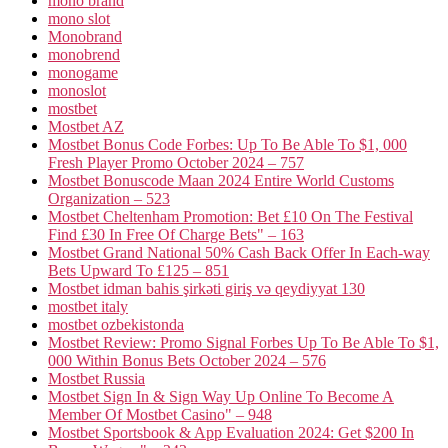
mono brand
mono slot
Monobrand
monobrend
monogame
monoslot
mostbet
Mostbet AZ
Mostbet Bonus Code Forbes: Up To Be Able To $1, 000
Fresh Player Promo October 2024 – 757
Mostbet Bonuscode Maan 2024 Entire World Customs
Organization – 523
Mostbet Cheltenham Promotion: Bet £10 On The Festival
Find £30 In Free Of Charge Bets" – 163
Mostbet Grand National 50% Cash Back Offer In Each-way
Bets Upward To £125 – 851
Mostbet idman bahis şirkəti giriş və qeydiyyat 130
mostbet italy
mostbet ozbekistonda
Mostbet Review: Promo Signal Forbes Up To Be Able To $1,
000 Within Bonus Bets October 2024 – 576
Mostbet Russia
Mostbet Sign In & Sign Way Up Online To Become A
Member Of Mostbet Casino" – 948
Mostbet Sportsbook & App Evaluation 2024: Get $200 In