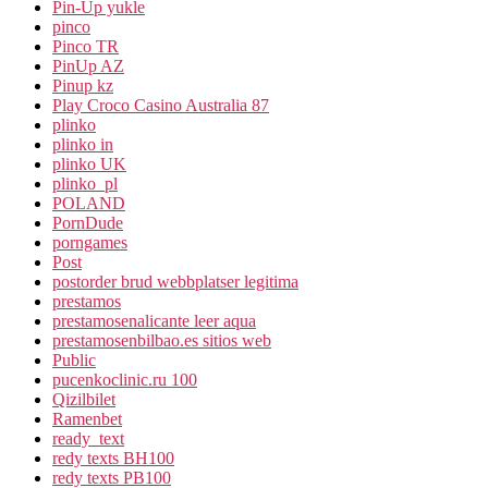
Pin-Up yukle
pinco
Pinco TR
PinUp AZ
Pinup kz
Play Croco Casino Australia 87
plinko
plinko in
plinko UK
plinko_pl
POLAND
PornDude
porngames
Post
postorder brud webbplatser legitima
prestamos
prestamosenalicante leer aqua
prestamosenbilbao.es sitios web
Public
pucenkoclinic.ru 100
Qizilbilet
Ramenbet
ready_text
redy texts BH100
redy texts PB100