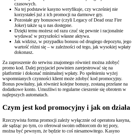
czasowych.
Na tej podstawie kasyno weryfikuje, czy wcześniej nie
korzystałeś już z ich promocji na darmowe gry.
Pozostałe gry bonusowe (czyli Legacy of Dead oraz Fire
Joker) także są u nas dostępne.
Dzięki temu możesz od razu czuć się pewnie i racjonalnie
wydawać w przyszłości własne aktywa.
Jak widzisz, w przypadku bonusu od drugiego depozytu, jego
wartość różni się – w zależności od tego, jak wysokiej wpłaty
dokonasz.
Za zaproszenie do serwisu znajomego również można zdobyć
promo kod. Dalej przyjaciel powinien zarejestrować się na
platformie i dokonać minimalnej wpłaty. Po spełnieniu wyżej
wspomnianych czynności klient może zdobyć kod promocyjny.
Bonus powitalny, jak również kolejne bonusy, zostaną przelane na
dodatkowe konto. Umożliwi to regularne cieszenie się obrotem w
najlepszych automatach.
Czym jest kod promocyjny i jak on działa
Rzeczywista forma promocji zależy wyłącznie od operatora kasyna,
ale sądząc po tym, co oferował swoim odbiorcom do tej pory,
można być pewnym, że będzie to coś niesamowitego. Kasyno