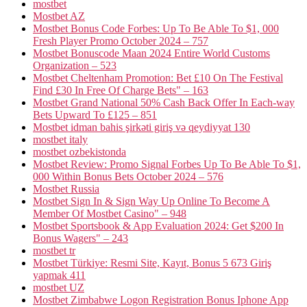
mostbet
Mostbet AZ
Mostbet Bonus Code Forbes: Up To Be Able To $1, 000
Fresh Player Promo October 2024 – 757
Mostbet Bonuscode Maan 2024 Entire World Customs
Organization – 523
Mostbet Cheltenham Promotion: Bet £10 On The Festival
Find £30 In Free Of Charge Bets" – 163
Mostbet Grand National 50% Cash Back Offer In Each-way
Bets Upward To £125 – 851
Mostbet idman bahis şirkəti giriş və qeydiyyat 130
mostbet italy
mostbet ozbekistonda
Mostbet Review: Promo Signal Forbes Up To Be Able To $1,
000 Within Bonus Bets October 2024 – 576
Mostbet Russia
Mostbet Sign In & Sign Way Up Online To Become A
Member Of Mostbet Casino" – 948
Mostbet Sportsbook & App Evaluation 2024: Get $200 In
Bonus Wagers" – 243
mostbet tr
Mostbet Türkiye: Resmi Site, Kayıt, Bonus 5 673 Giriş
yapmak 411
mostbet UZ
Mostbet Zimbabwe Logon Registration Bonus Iphone App