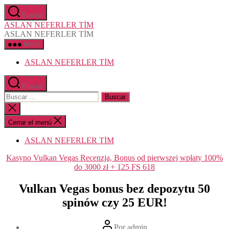
Saltar
Buscar
al
ASLAN NEFERLER TİM
contenido
ASLAN NEFERLER TİM
Menú
ASLAN NEFERLER TİM
Buscar
Buscar:
Cerrar
la
búsqueda
Cerrar el menú
ASLAN NEFERLER TİM
Categorías
Kasyno Vulkan Vegas Recenzja, Bonus od pierwszej wpłaty 100%
do 3000 zł + 125 FS 618
Vulkan Vegas bonus bez depozytu 50
spinów czy 25 EUR!
Autor
Por
admin