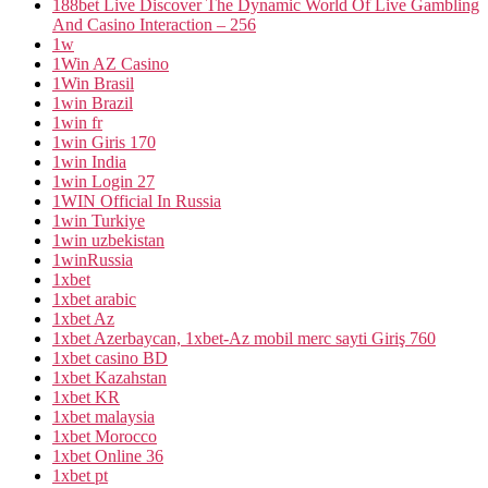
188bet Live Discover The Dynamic World Of Live Gambling
And Casino Interaction – 256
1w
1Win AZ Casino
1Win Brasil
1win Brazil
1win fr
1win Giris 170
1win India
1win Login 27
1WIN Official In Russia
1win Turkiye
1win uzbekistan
1winRussia
1xbet
1xbet arabic
1xbet Az
1xbet Azerbaycan, 1xbet-Az mobil merc sayti Giriş 760
1xbet casino BD
1xbet Kazahstan
1xbet KR
1xbet malaysia
1xbet Morocco
1xbet Online 36
1xbet pt