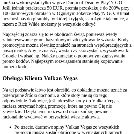
można wykorzystać tylko w grze Doom of Dead w Play’N GO.
Jeśli jednak przekracza 50 EUR, premia przeskakuje do 200% przy
100 darmowych obrotach w Ognistym Jokerze Play’N GO. Klimat
przenosi nas do piramidy, w której kryją się starożytne tajemnice, a
razem z Rich Wilde możemy je wszystkie odkryć.
Najczęściej zdarza się to w okolicach świąt, ponieważ wtedy
zainteresowanie grami hazardowymi zdecydowanie wzrasta. Kody
promocyjne można również znaleźć na stronach współpracujących z
naszą marką. Aby je znaleźć, wystarczy skorzystać z wyszukiwarki
Google i wpisać np. Należy pamiętać o poprawnym zapisywaniu
promo kodów. Najlepszym rozwiązaniem stanie się kopiowanie
numeru kodu.
Obsługa Klienta Vulkan Vegas
Na tej podstawie łatwo jest określić, co dokładnie można uznać za
potencjalne źródło dochodu, a które sloty nie są do tego
odpowiednie. Tak więc, jeśli określisz kody do Vulkan Vegas,
możesz otrzymać hojną promocję, która na pewno Cię nie
zawiedzie. Dzięki temu możesz od razu czuć się pewnie i
racjonalnie wydawać w przyszłości własne aktywa.
Po trzecie, darmowe spiny Vulkan Vegas ze wszystkich
promocji muszą zostać obrócone w wymaganych ramach