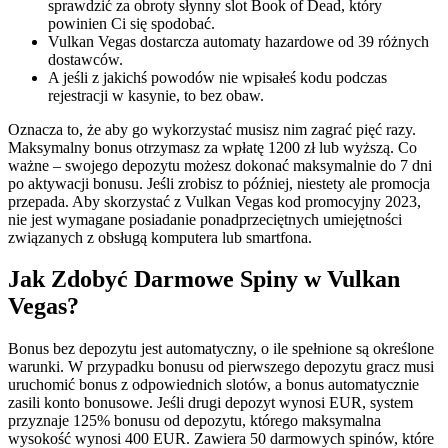
sprawdzić za obroty słynny slot Book of Dead, który
powinien Ci się spodobać.
Vulkan Vegas dostarcza automaty hazardowe od 39 różnych
dostawców.
A jeśli z jakichś powodów nie wpisałeś kodu podczas
rejestracji w kasynie, to bez obaw.
Oznacza to, że aby go wykorzystać musisz nim zagrać pięć razy.
Maksymalny bonus otrzymasz za wpłatę 1200 zł lub wyższą. Co
ważne – swojego depozytu możesz dokonać maksymalnie do 7 dni
po aktywacji bonusu. Jeśli zrobisz to później, niestety ale promocja
przepada. Aby skorzystać z Vulkan Vegas kod promocyjny 2023,
nie jest wymagane posiadanie ponadprzeciętnych umiejętności
związanych z obsługą komputera lub smartfona.
Jak Zdobyć Darmowe Spiny w Vulkan
Vegas?
Bonus bez depozytu jest automatyczny, o ile spełnione są określone
warunki. W przypadku bonusu od pierwszego depozytu gracz musi
uruchomić bonus z odpowiednich slotów, a bonus automatycznie
zasili konto bonusowe. Jeśli drugi depozyt wynosi EUR, system
przyznaje 125% bonusu od depozytu, którego maksymalna
wysokość wynosi 400 EUR. Zawiera 50 darmowych spinów, które