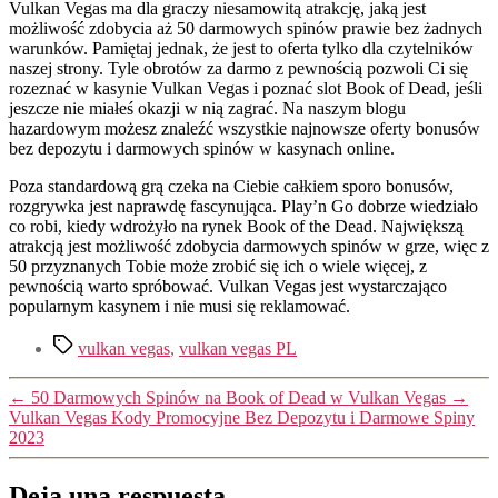
Vulkan Vegas ma dla graczy niesamowitą atrakcję, jaką jest
możliwość zdobycia aż 50 darmowych spinów prawie bez żadnych
warunków. Pamiętaj jednak, że jest to oferta tylko dla czytelników
naszej strony. Tyle obrotów za darmo z pewnością pozwoli Ci się
rozeznać w kasynie Vulkan Vegas i poznać slot Book of Dead, jeśli
jeszcze nie miałeś okazji w nią zagrać. Na naszym blogu
hazardowym możesz znaleźć wszystkie najnowsze oferty bonusów
bez depozytu i darmowych spinów w kasynach online.
Poza standardową grą czeka na Ciebie całkiem sporo bonusów,
rozgrywka jest naprawdę fascynująca. Play’n Go dobrze wiedziało
co robi, kiedy wdrożyło na rynek Book of the Dead. Największą
atrakcją jest możliwość zdobycia darmowych spinów w grze, więc z
50 przyznanych Tobie może zrobić się ich o wiele więcej, z
pewnością warto spróbować. Vulkan Vegas jest wystarczająco
popularnym kasynem i nie musi się reklamować.
Etiquetas
vulkan vegas
,
vulkan vegas PL
←
50 Darmowych Spinów na Book of Dead w Vulkan Vegas
→
Vulkan Vegas Kody Promocyjne Bez Depozytu i Darmowe Spiny
2023
Deja una respuesta