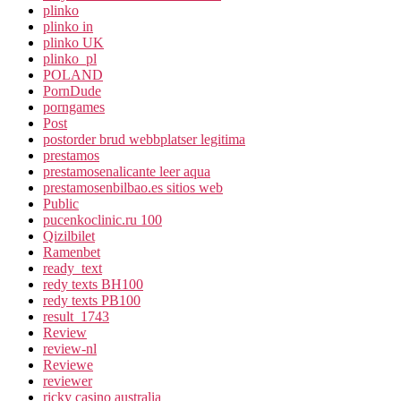
plinko
plinko in
plinko UK
plinko_pl
POLAND
PornDude
porngames
Post
postorder brud webbplatser legitima
prestamos
prestamosenalicante leer aqua
prestamosenbilbao.es sitios web
Public
pucenkoclinic.ru 100
Qizilbilet
Ramenbet
ready_text
redy texts BH100
redy texts PB100
result_1743
Review
review-nl
Reviewe
reviewer
ricky casino australia