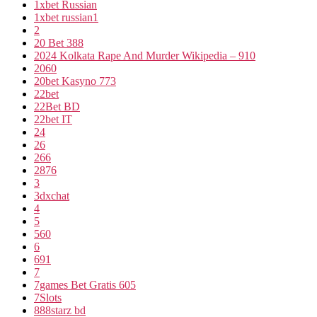
1xbet Russian
1xbet russian1
2
20 Bet 388
2024 Kolkata Rape And Murder Wikipedia – 910
2060
20bet Kasyno 773
22bet
22Bet BD
22bet IT
24
26
266
2876
3
3dxchat
4
5
560
6
691
7
7games Bet Gratis 605
7Slots
888starz bd