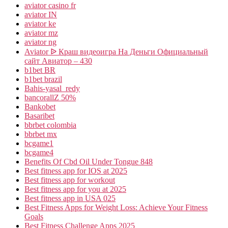
aviator casino fr
aviator IN
aviator ke
aviator mz
aviator ng
Aviator ᐉ Краш видеоигра На Деньги Официальный
сайт Авиатор – 430
b1bet BR
b1bet brazil
Bahis-yasal_redy
bancorallZ 50%
Bankobet
Basaribet
bbrbet colombia
bbrbet mx
bcgame1
bcgame4
Benefits Of Cbd Oil Under Tongue 848
Best fitness app for IOS at 2025
Best fitness app for workout
Best fitness app for you at 2025
Best fitness app in USA 025
Best Fitness Apps for Weight Loss: Achieve Your Fitness
Goals
Best Fitness Challenge Apps 2025