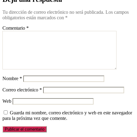
Tu dirección de correo electrónico no será publicada.
Los campos
obligatorios están marcados con
*
Comentario
*
Nombre
*
Correo electrónico
*
Web
Guarda mi nombre, correo electrónico y web en este navegador
para la próxima vez que comente.