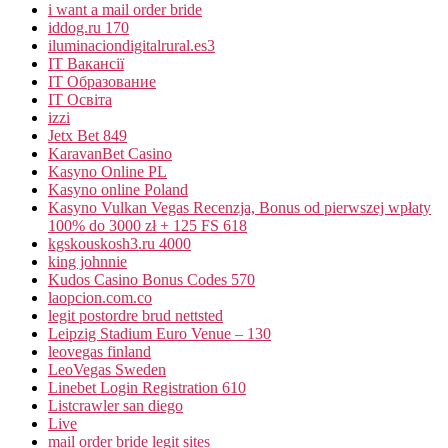
i want a mail order bride
iddog.ru 170
iluminaciondigitalrural.es3
IT Вакансії
IT Образование
IT Освіта
izzi
Jetx Bet 849
KaravanBet Casino
Kasyno Online PL
Kasyno online Poland
Kasyno Vulkan Vegas Recenzja, Bonus od pierwszej wpłaty
100% do 3000 zł + 125 FS 618
kgskouskosh3.ru 4000
king johnnie
Kudos Casino Bonus Codes 570
laopcion.com.co
legit postordre brud nettsted
Leipzig Stadium Euro Venue – 130
leovegas finland
LeoVegas Sweden
Linebet Login Registration 610
Listcrawler san diego
Live
mail order bride legit sites