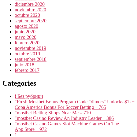
diciembre 2020
noviembre 2020
octubre 2020
septiembre 2020
agosto 2020
junio 2020
mayo 2020
febrero 2020
noviembre 2019
octubre 2019
septiembre 2018
julio 2018
febrero 2017
Categories
! Без рубрики
"Fresh Mostbet Bonus Program Code "dimers" Unlocks $1k+
Copa America Bonus For Soccer Betting – 765
"mostbet Betting Shops Near Me – 710
"mostbet Casino Review An Industry Leader – 386
"‎mostbet Casino Games Slot Machine Games On The
App Store – 972
1