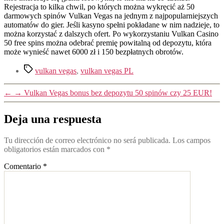
Rejestracja to kilka chwil, po których można wykręcić aż 50
darmowych spinów Vulkan Vegas na jednym z najpopularniejszych
automatów do gier. Jeśli kasyno spełni pokładane w nim nadzieje, to
można korzystać z dalszych ofert. Po wykorzystaniu Vulkan Casino
50 free spins można odebrać premię powitalną od depozytu, która
może wynieść nawet 6000 zł i 150 bezpłatnych obrotów.
Etiquetas
vulkan vegas
,
vulkan vegas PL
←
→
Vulkan Vegas bonus bez depozytu 50 spinów czy 25 EUR!
Deja una respuesta
Tu dirección de correo electrónico no será publicada.
Los campos
obligatorios están marcados con
*
Comentario
*