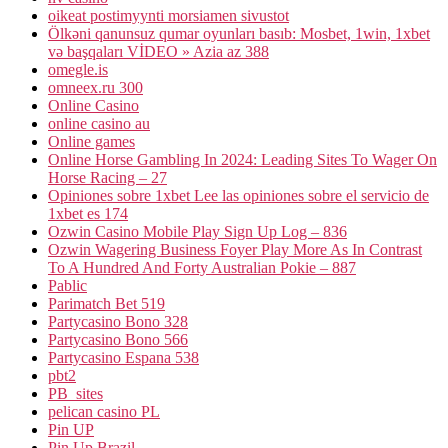
oikeat postimyynti morsiamen sivustot
Ölkəni qanunsuz qumar oyunları basıb: Mosbet, 1win, 1xbet
və başqaları VİDEO » Azia az 388
omegle.is
omneex.ru 300
Online Casino
online casino au
Online games
Online Horse Gambling In 2024: Leading Sites To Wager On
Horse Racing – 27
Opiniones sobre 1xbet Lee las opiniones sobre el servicio de
1xbet es 174
Ozwin Casino Mobile Play Sign Up Log – 836
Ozwin Wagering Business Foyer Play More As In Contrast
To A Hundred And Forty Australian Pokie – 887
Pablic
Parimatch Bet 519
Partycasino Bono 328
Partycasino Bono 566
Partycasino Espana 538
pbt2
PB_sites
pelican casino PL
Pin UP
Pin Up Brazil