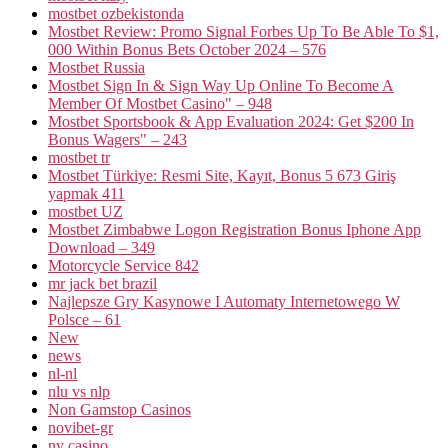
mostbet ozbekistonda
Mostbet Review: Promo Signal Forbes Up To Be Able To $1,
000 Within Bonus Bets October 2024 – 576
Mostbet Russia
Mostbet Sign In & Sign Way Up Online To Become A
Member Of Mostbet Casino" – 948
Mostbet Sportsbook & App Evaluation 2024: Get $200 In
Bonus Wagers" – 243
mostbet tr
Mostbet Türkiye: Resmi Site, Kayıt, Bonus 5 673 Giriş
yapmak 411
mostbet UZ
Mostbet Zimbabwe Logon Registration Bonus Iphone App
Download – 349
Motorcycle Service 842
mr jack bet brazil
Najlepsze Gry Kasynowe I Automaty Internetowego W
Polsce – 61
New
news
nl-nl
nlu vs nlp
Non Gamstop Casinos
novibet-gr
nv casino