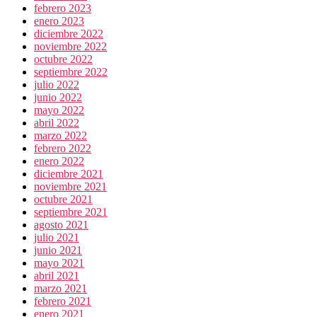
febrero 2023
enero 2023
diciembre 2022
noviembre 2022
octubre 2022
septiembre 2022
julio 2022
junio 2022
mayo 2022
abril 2022
marzo 2022
febrero 2022
enero 2022
diciembre 2021
noviembre 2021
octubre 2021
septiembre 2021
agosto 2021
julio 2021
junio 2021
mayo 2021
abril 2021
marzo 2021
febrero 2021
enero 2021