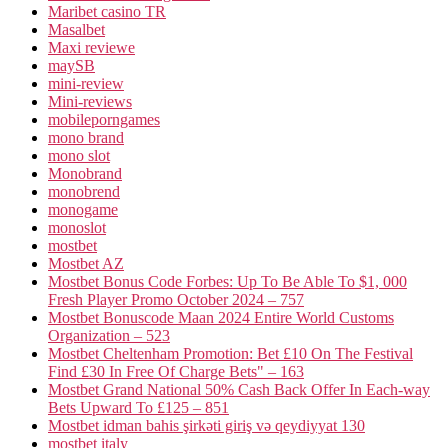
Maribet casino TR
Masalbet
Maxi reviewe
maySB
mini-review
Mini-reviews
mobileporngames
mono brand
mono slot
Monobrand
monobrend
monogame
monoslot
mostbet
Mostbet AZ
Mostbet Bonus Code Forbes: Up To Be Able To $1, 000
Fresh Player Promo October 2024 – 757
Mostbet Bonuscode Maan 2024 Entire World Customs
Organization – 523
Mostbet Cheltenham Promotion: Bet £10 On The Festival
Find £30 In Free Of Charge Bets" – 163
Mostbet Grand National 50% Cash Back Offer In Each-way
Bets Upward To £125 – 851
Mostbet idman bahis şirkəti giriş və qeydiyyat 130
mostbet italy