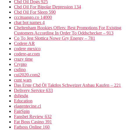
Cbd Oil Dogs 925
Cbd Oil For Bipolar Depression 134
Cbd Oil For Sleep 590
cccituango.co 14000
chat bot names 4
Cheltenham Bookies Offers: Best Promotions For Existing
Customers According In Order To Oddschecker – 913
Co To Jest Slottica Nowe Gry Energy – 781
Codere AR
codere mexico
codere-ar.com
crazy time
Crypto
csdino
cui2020.com2
cunt wars
Das Erste Cbd Öl Taktlos Schweizer Anbau Kaufen – 221
Delivery Service 633
dsfgsdg
Education
elagentecine.cl
FairSpin
Fansbet Review 632
Fat Boss Casino 391
Fatboss Online 160