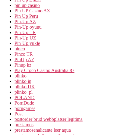
pin up casino
Pin UP Casino AZ
Pin Up Peru
Pin-Up AZ
Pin-Up oyunu
Pin-Up TR
Pin-Up UZ
Pin-Up yukle
pinco
Pinco TR
PinUp AZ
Pinup kz
Play Croco Casino Australia 87
plinko
plinko in
plinko UK
plinko_pl
POLAND
PornDude
porngames
Post
postorder brud webbplatser legitima
prestamos
prestamosenalicante leer aqua