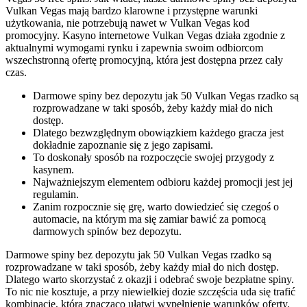
Vulkan Vegas mają bardzo klarowne i przystępne warunki
użytkowania, nie potrzebują nawet w Vulkan Vegas kod
promocyjny. Kasyno internetowe Vulkan Vegas działa zgodnie z
aktualnymi wymogami rynku i zapewnia swoim odbiorcom
wszechstronną ofertę promocyjną, która jest dostępna przez cały
czas.
Darmowe spiny bez depozytu jak 50 Vulkan Vegas rzadko są
rozprowadzane w taki sposób, żeby każdy miał do nich
dostęp.
Dlatego bezwzględnym obowiązkiem każdego gracza jest
dokładnie zapoznanie się z jego zapisami.
To doskonały sposób na rozpoczęcie swojej przygody z
kasynem.
Najważniejszym elementem odbioru każdej promocji jest jej
regulamin.
Zanim rozpocznie się grę, warto dowiedzieć się czegoś o
automacie, na którym ma się zamiar bawić za pomocą
darmowych spinów bez depozytu.
Darmowe spiny bez depozytu jak 50 Vulkan Vegas rzadko są
rozprowadzane w taki sposób, żeby każdy miał do nich dostęp.
Dlatego warto skorzystać z okazji i odebrać swoje bezpłatne spiny.
To nic nie kosztuje, a przy niewielkiej dozie szczęścia uda się trafić
kombinację, która znacząco ułatwi wypełnienie warunków oferty.