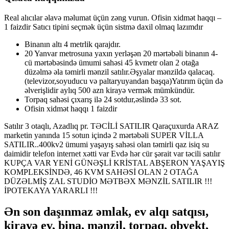
Real alıcılar əlavə məlumat üçün zəng vurun. Ofisin xidmət haqqı –
1 faizdir Satıcı tipini seçmək üçün sistmə daxil olmaq lazımdır
Binanın altı 4 metrlik qarajdır.
20 Yanvar metrosuna yaxın yerləşən 20 mərtəbəli binanın 4-
cü mərtəbəsində ümumi sahəsi 45 kvmetr olan 2 otağa
düzəlmə əla təmirli mənzil satılır.Əşyalar mənzildə qalacaq.
(televizor,soyuducu və paltaryuyandan başqa)Yatırım üçün də
əlverişlidir aylıq 500 azn kirayə vermək mümkündür.
Torpaq sahəsi çıxarış ilə 24 sotdur,əslində 33 sot.
Ofisin xidmət haqqı 1 faizdir
Satılır 3 otaqlı, Azadlıq pr. TƏCİLİ SATILIR Qaraçuxurda ARAZ
marketin yanında 15 sotun içində 2 mərtəbəli SUPER VİLLA
SATILIR..400kv2 ümumi yaşayış sahəsi olan təmirli qaz isiq su
daimidir telefon internet xətti var Evdə hər cür şərait var təcili satılır
KUPÇA VAR YENİ GÜNƏŞLİ KRİSTAL ABŞERON YAŞAYIŞ
KOMPLEKSİNDƏ, 46 KVM SAHƏSİ OLAN 2 OTAĞA
DÜZƏLMİŞ ZAL STUDİO MƏTBƏX MƏNZİL SATILIR !!!
İPOTEKAYA YARARLI !!!
Ən son daşınmaz əmlak, ev alqı satqısı,
kirayə ev, bina, mənzil, torpaq, obyekt,