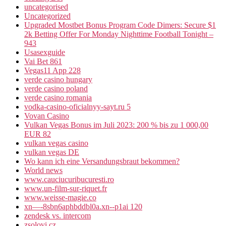
uncategorised
Uncategorized
Upgraded Mostbet Bonus Program Code Dimers: Secure $1
2k Betting Offer For Monday Nighttime Football Tonight –
943
Usasexguide
Vai Bet 861
Vegas11 App 228
verde casino hungary
verde casino poland
verde casino romania
vodka-casino-oficialnyy-sayt.ru 5
Vovan Casino
Vulkan Vegas Bonus im Juli 2023: 200 % bis zu 1 000,00
EUR 82
vulkan vegas casino
vulkan vegas DE
Wo kann ich eine Versandungsbraut bekommen?
World news
www.cauciucuribucuresti.ro
www.un-film-sur-riquet.fr
www.weisse-magie.co
xn—-8sbn6aphbddbl0a.xn--p1ai 120
zendesk vs. intercom
zsolovi.cz