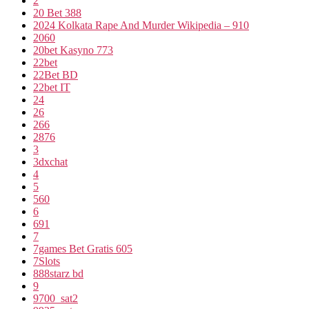
2
20 Bet 388
2024 Kolkata Rape And Murder Wikipedia – 910
2060
20bet Kasyno 773
22bet
22Bet BD
22bet IT
24
26
266
2876
3
3dxchat
4
5
560
6
691
7
7games Bet Gratis 605
7Slots
888starz bd
9
9700_sat2