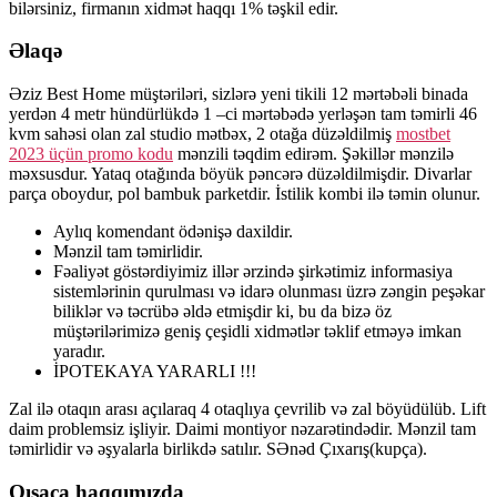
bilərsiniz, firmanın xidmət haqqı 1% təşkil edir.
Əlaqə
Əziz Best Home müştəriləri, sizlərə yeni tikili 12 mərtəbəli binada
yerdən 4 metr hündürlükdə 1 –ci mərtəbədə yerləşən tam təmirli 46
kvm sahəsi olan zal studio mətbəx, 2 otağa düzəldilmiş
mostbet
2023 üçün promo kodu
mənzili təqdim edirəm. Şəkillər mənzilə
məxsusdur. Yataq otağında böyük pəncərə düzəldilmişdir. Divarlar
parça oboydur, pol bambuk parketdir. İstilik kombi ilə təmin olunur.
Aylıq komendant ödənişə daxildir.
Mənzil tam təmirlidir.
Fəaliyət göstərdiyimiz illər ərzində şirkətimiz informasiya
sistemlərinin qurulması və idarə olunması üzrə zəngin peşəkar
biliklər və təcrübə əldə etmişdir ki, bu da bizə öz
müştərilərimizə geniş çeşidli xidmətlər təklif etməyə imkan
yaradır.
İPOTEKAYA YARARLI !!!
Zal ilə otaqın arası açılaraq 4 otaqlıya çevrilib və zal böyüdülüb. Lift
daim problemsiz işliyir. Daimi montiyor nəzarətindədir. Mənzil tam
təmirlidir və əşyalarla birlikdə satılır. SƏnəd Çıxarış(kupça).
Qısaca haqqımızda