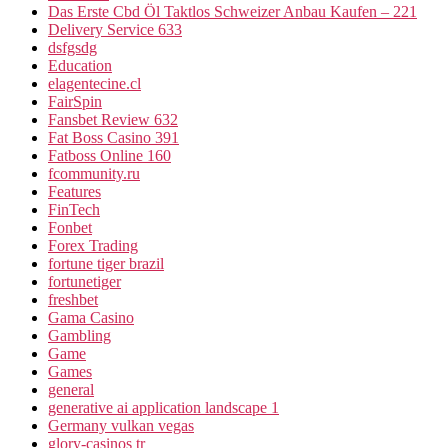
Das Erste Cbd Öl Taktlos Schweizer Anbau Kaufen – 221
Delivery Service 633
dsfgsdg
Education
elagentecine.cl
FairSpin
Fansbet Review 632
Fat Boss Casino 391
Fatboss Online 160
fcommunity.ru
Features
FinTech
Fonbet
Forex Trading
fortune tiger brazil
fortunetiger
freshbet
Gama Casino
Gambling
Game
Games
general
generative ai application landscape 1
Germany vulkan vegas
glory-casinos tr