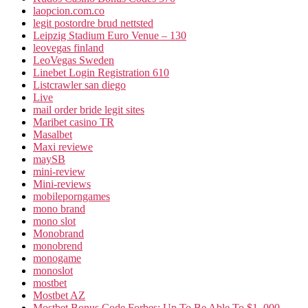
laopcion.com.co
legit postordre brud nettsted
Leipzig Stadium Euro Venue – 130
leovegas finland
LeoVegas Sweden
Linebet Login Registration 610
Listcrawler san diego
Live
mail order bride legit sites
Maribet casino TR
Masalbet
Maxi reviewe
maySB
mini-review
Mini-reviews
mobileporngames
mono brand
mono slot
Monobrand
monobrend
monogame
monoslot
mostbet
Mostbet AZ
Mostbet Bonus Code Forbes: Up To Be Able To $1, 000