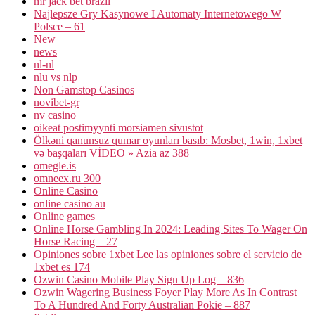
mr jack bet brazil
Najlepsze Gry Kasynowe I Automaty Internetowego W
Polsce – 61
New
news
nl-nl
nlu vs nlp
Non Gamstop Casinos
novibet-gr
nv casino
oikeat postimyynti morsiamen sivustot
Ölkəni qanunsuz qumar oyunları basıb: Mosbet, 1win, 1xbet
və başqaları VİDEO » Azia az 388
omegle.is
omneex.ru 300
Online Casino
online casino au
Online games
Online Horse Gambling In 2024: Leading Sites To Wager On
Horse Racing – 27
Opiniones sobre 1xbet Lee las opiniones sobre el servicio de
1xbet es 174
Ozwin Casino Mobile Play Sign Up Log – 836
Ozwin Wagering Business Foyer Play More As In Contrast
To A Hundred And Forty Australian Pokie – 887