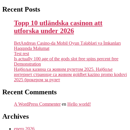
Recent Posts
Topp 10 utländska casinon att
utforska under 2026
BetAndreas Casino-da Mobil Oyun Tələbləri və İmkanları
Haqqında Məlumat
Test rest
Is actually 100 age of the gods slot free spins percent free
Demonstration
Најбољи казина са живим рулетом 2025. Најбоље
интернет странице са живим goldbet kazino promo kodovi
2025 брокером за рулет
Recent Comments
A WordPress Commenter
en
Hello world!
Archives
enero 2026