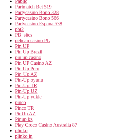
Pablic
Parimatch Bet 519
Partycasino Bono 328
Partycasino Bono 566
Partycasino Espana 538
pbt2
PB_sites
pelican casino PL
Pin UP
Pin Up Brazil
pin up casino
Pin UP Casino AZ
Pin Up Peru
Pin-Up AZ
Pin-Up oyunu
Pin-Up TR
Pin-Up UZ
Pin-Up yukle
pinco
Pinco TR
PinUp AZ
Pinup kz
Play Croco Casino Australia 87
plinko
plinko in