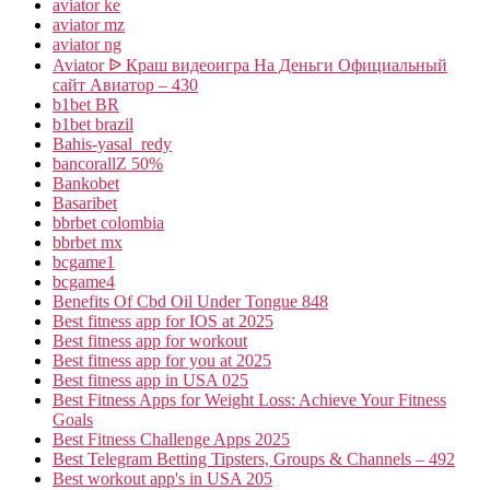
aviator ke
aviator mz
aviator ng
Aviator ᐉ Краш видеоигра На Деньги Официальный
сайт Авиатор – 430
b1bet BR
b1bet brazil
Bahis-yasal_redy
bancorallZ 50%
Bankobet
Basaribet
bbrbet colombia
bbrbet mx
bcgame1
bcgame4
Benefits Of Cbd Oil Under Tongue 848
Best fitness app for IOS at 2025
Best fitness app for workout
Best fitness app for you at 2025
Best fitness app in USA 025
Best Fitness Apps for Weight Loss: Achieve Your Fitness
Goals
Best Fitness Challenge Apps 2025
Best Telegram Betting Tipsters, Groups & Channels – 492
Best workout app's in USA 205