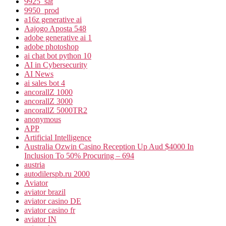
9925_sat
9950_prod
a16z generative ai
Aajogo Aposta 548
adobe generative ai 1
adobe photoshop
ai chat bot python 10
AI in Cybersecurity
AI News
ai sales bot 4
ancorallZ 1000
ancorallZ 3000
ancorallZ 5000TR2
anonymous
APP
Artificial Intelligence
Australia Ozwin Casino Reception Up Aud $4000 In
Inclusion To 50% Procuring – 694
austria
autodilerspb.ru 2000
Aviator
aviator brazil
aviator casino DE
aviator casino fr
aviator IN