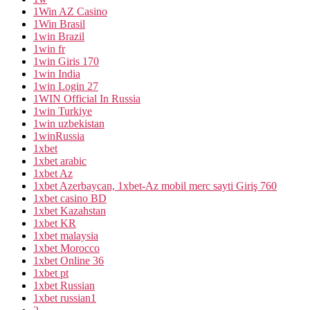
1Win AZ Casino
1Win Brasil
1win Brazil
1win fr
1win Giris 170
1win India
1win Login 27
1WIN Official In Russia
1win Turkiye
1win uzbekistan
1winRussia
1xbet
1xbet arabic
1xbet Az
1xbet Azerbaycan, 1xbet-Az mobil merc sayti Giriş 760
1xbet casino BD
1xbet Kazahstan
1xbet KR
1xbet malaysia
1xbet Morocco
1xbet Online 36
1xbet pt
1xbet Russian
1xbet russian1