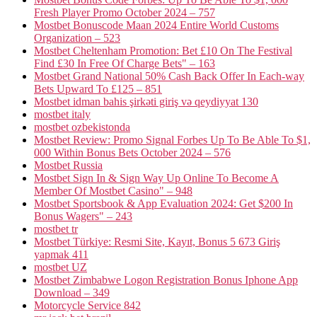
Fresh Player Promo October 2024 – 757
Mostbet Bonuscode Maan 2024 Entire World Customs
Organization – 523
Mostbet Cheltenham Promotion: Bet £10 On The Festival
Find £30 In Free Of Charge Bets" – 163
Mostbet Grand National 50% Cash Back Offer In Each-way
Bets Upward To £125 – 851
Mostbet idman bahis şirkəti giriş və qeydiyyat 130
mostbet italy
mostbet ozbekistonda
Mostbet Review: Promo Signal Forbes Up To Be Able To $1,
000 Within Bonus Bets October 2024 – 576
Mostbet Russia
Mostbet Sign In & Sign Way Up Online To Become A
Member Of Mostbet Casino" – 948
Mostbet Sportsbook & App Evaluation 2024: Get $200 In
Bonus Wagers" – 243
mostbet tr
Mostbet Türkiye: Resmi Site, Kayıt, Bonus 5 673 Giriş
yapmak 411
mostbet UZ
Mostbet Zimbabwe Logon Registration Bonus Iphone App
Download – 349
Motorcycle Service 842