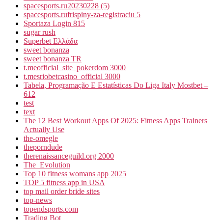
spacesports.ru20230228 (5)
spacesports.rufrispiny-za-registraciu 5
Sportaza Login 815
sugar rush
Superbet Ελλάδα
sweet bonanza
sweet bonanza TR
t.meofficial_site_pokerdom 3000
t.mesriobetcasino_official 3000
Tabela, Programação E Estatísticas Do Liga Italy Mostbet –
612
test
text
The 12 Best Workout Apps Of 2025: Fitness Apps Trainers
Actually Use
the-omegle
theporndude
therenaissanceguild.org 2000
The_Evolution
Top 10 fitness womans app 2025
TOP 5 fitness app in USA
top mail order bride sites
top-news
topendsports.com
Trading Bot