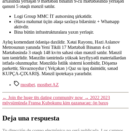
arxasında yerləşən 9 mərtəbəli binanın 9-cu mərtəbəsində yerləşən
qanuni 5 otaqlı mənzil satılır.
Logi Group MMC İT autsorsinq şirkətidir.
Əlavə məlumat üçün əlaqə saxlaya bilərsiniz + Whatsapp
aktivdir.
Bina bütün infrastrukturalara yaxın yerləşir.
Aylıq komendant ödənişə daxildir. Xətai Rayonu, Həzi Aslanov
Metrosunun yanında Yeni Tikili 17 Mərtəbəli Binanın 4-cü
Mərtəbəsində 3 otaqlı 148 kv/m sahəsi olan mənzil satılır. Mənzil
tam təmirlidir. Mənzilin təmirində yüksək keyfiyyətli materiallardan
istfadə olunmuşdur. Mənzildə İstilik sistemi kombidir, Döşəmə
parkettir, Skvaznoydur ( Yelçəkən ) Qaz su işıq daimidir, sənəd
KUPÇA-ÇIXARIŞ. Mənzil ipotekaya yararlıdır.
Etiquetas
mostbet
,
mostbet AZ
←
Join the huge tits dating community now
→
2022 2023
mövsümündə Fransa Kubokunu kim qazanacaq: ön baxış
Deja una respuesta
Tu dirección de correo electrónico no será publicada.
Los campos