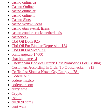
casino onlina ca
Casino Online
casino online ar
casinò online it
Casino Slots
casino svensk licens
casino utan svensk licens
casino zonder crucks netherlands
casinobet5
Cbd Oil Dogs 925
Cbd Oil For Bipolar Depression 134
Cbd Oil For Sleep 590
cccituango.co 14000
chat bot names 4
Cheltenham Bookies Offers: Best Promotions For Existing
Customers According In Order To Oddschecker – 913
Co To Jest Slottica Nowe Gry Energy – 781
Codere AR
codere mexico
codere-ar.com
crazy time
Crypto
csdino
cui2020.com2
cunt wars