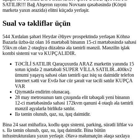
SATILIR!!! Bağ Abşeron rayonu Novxanı qəsəbəsində (Körpü
marketə yaxın ərazidə) elitni küçədə yerləşir.
Sual və təkliflər üçün
544 Xırdalan şəhəri Heydər Əliyev prospektində yerləşən Köhnə
Bazarla üzbə-üz olan 16 mərtəbəli binanın 15-ci mərtəbəsində sahəsi
55kv.m olan 2 otaqlıya düzəlmə əla təmirli mənzil. Mənzilin işlək
kombi sistemi var və KUPÇALIDIR.
TƏCİLİ SATILIR Qaraçuxurda ARAZ marketin yanında 15
sotun içində 2 mərtəbəli SUPER VİLLA SATILIR..400kv2
ümumi yaşayış sahəsi olan təmirli qaz isiq su daimidir telefon
internet xətti var Evdə hər cür şərait var təcili satılır KUPÇA
VAR
Qiymətdə endirim olunacaq.
28 may metrosunun tam çıxışında elit təbəqəli yeni binanın
12-ci mərtəbəsində sahəsi 172kvm qanuni 4 otaqlı əla təmirli
mənzil əşyalarla birlikdə satılır.
Ilə təmin olunub, qaz, su, işıq daimidir.
Bina 24 saat mühafizə, kodlu qapı sistemi, parking, sürətli liftlər və
s. Ilə təmin olunub, qaz, su, işıq daimidir. Bina bütün
infrastrukturalara yaxın yerləşir. Əlavə məlumatçün əlaqə saxlaya