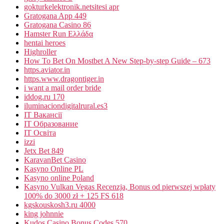
gokturkelektronik.netsitesi apr
Gratogana App 449
Gratogana Casino 86
Hamster Run Ελλάδα
hentai heroes
Highroller
How To Bet On Mostbet A New Step-by-step Guide – 673
https.aviator.in
https.www.dragontiger.in
i want a mail order bride
iddog.ru 170
iluminaciondigitalrural.es3
IT Вакансії
IT Образование
IT Освіта
izzi
Jetx Bet 849
KaravanBet Casino
Kasyno Online PL
Kasyno online Poland
Kasyno Vulkan Vegas Recenzja, Bonus od pierwszej wpłaty
100% do 3000 zł + 125 FS 618
kgskouskosh3.ru 4000
king johnnie
Kudos Casino Bonus Codes 570