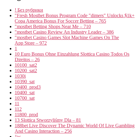
! Без рубрики
"Fresh Mostbet Bonus Program Code "dimers" Unlocks $1k+
Copa America Bonus For Soccer Betting – 765
"mostbet Betting Shops Near Me – 710
"mostbet Casino Review An Industry Leader – 386
"‎mostbet Casino Games Slot Machine Games On The
App Store – 972
1
10 Euro Bonus Ohne Einzahlung Slottica Casino Todos Os
Direitos – 26
10100_sat2
10200_sat2
1030i
10390_sat
10400_prod3
10400_sat
10700_sat
11
112
11800_prod
13 Slottica Stworzyliśmy Dla – 81
188bet Live Discover The Dynamic World Of Live Gambling
And Casino Interaction – 256
1w