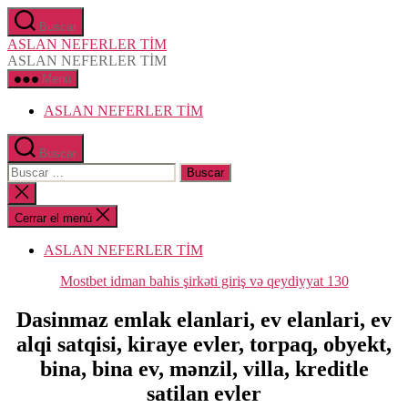
Saltar
Buscar
al
ASLAN NEFERLER TİM
contenido
ASLAN NEFERLER TİM
Menú
ASLAN NEFERLER TİM
Buscar
Buscar:
Cerrar
la
búsqueda
Cerrar el menú
ASLAN NEFERLER TİM
Categorías
Mostbet idman bahis şirkəti giriş və qeydiyyat 130
Dasinmaz emlak elanlari, ev elanlari, ev
alqi satqisi, kiraye evler, torpaq, obyekt,
bina, bina ev, mənzil, villa, kreditle
satilan evler