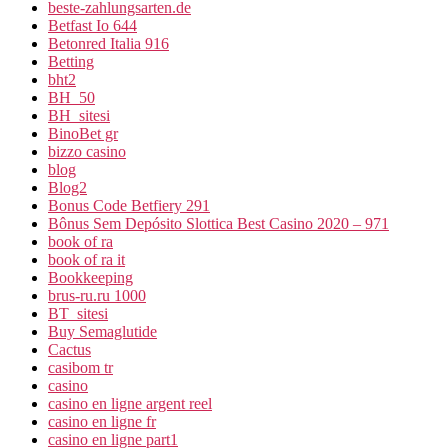
beste-zahlungsarten.de
Betfast Io 644
Betonred Italia 916
Betting
bht2
BH_50
BH_sitesi
BinoBet gr
bizzo casino
blog
Blog2
Bonus Code Betfiery 291
Bônus Sem Depósito Slottica Best Casino 2020 – 971
book of ra
book of ra it
Bookkeeping
brus-ru.ru 1000
BT_sitesi
Buy Semaglutide
Cactus
casibom tr
casino
casino en ligne argent reel
casino en ligne fr
casino en ligne part1