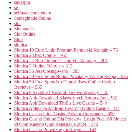
savaspin
se
selfmadeconcrete.ru
Semaglutide Online
slot
Slot games
Slot Online
Slots
slottica
Slottica 10 Euro Linki Program Partnerski Kontakt – 73
Slottica 2 Oraz Opinie – 955
Slottica 22 Best Online Casino For Winning – 201
Slottica 3 Online Oferuje – 313
Slottica 36 Jest Obsługiwana – 283
Slottica 50 Free Spins Bonus Powitalny Zacznij Swoją – 634
Slottica 50 Free Spins No Deposit Best Online Casino
Reviews – 565
Slottica 9 Szybkie I Bezproblemowe Wypłaty – 55
Slottica Apk Download Klasycznych Automatów – 981
Slottica Apk Download Thrills Live Casino – 544
Slottica Aplikacja Android Best Vip Online Casino – 111
Slottica Casino Giriş Casino Aviator Промокод – 690
Slottica Casino Online Dla Polaków ️ Login Pod 166 Slotica
Pl Com Kasyno Oraz Rejestracja 2024 – 340
Slottica Casino Prawdziwym Kasynie – 142