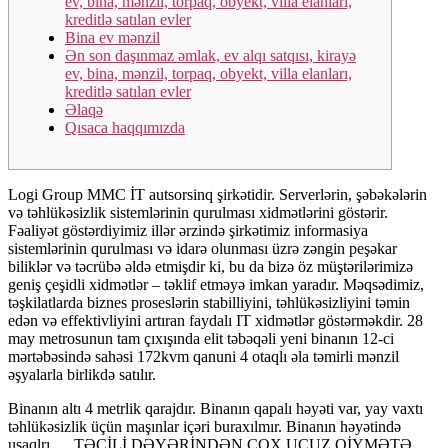
ev, bina, mənzil, torpaq, obyekt, villa elanları,
kreditlə satılan evler
Bina ev mənzil
Ən son daşınmaz əmlak, ev alqı satqısı, kirayə
ev, bina, mənzil, torpaq, obyekt, villa elanları,
kreditlə satılan evler
Əlaqə
Qısaca haqqımızda
Logi Group MMC İT autsorsinq şirkətidir. Serverlərin, şəbəkələrin
və təhlükəsizlik sistemlərinin qurulması xidmətlərini göstərir.
Fəaliyət göstərdiyimiz illər ərzində şirkətimiz informasiya
sistemlərinin qurulması və idarə olunması üzrə zəngin peşəkar
biliklər və təcrübə əldə etmişdir ki, bu da bizə öz müştərilərimizə
geniş çeşidli xidmətlər – təklif etməyə imkan yaradır. Məqsədimiz,
təşkilatlarda biznes proseslərin stabilliyini, təhlükəsizliyini təmin
edən və effektivliyini artıran faydalı IT xidmətlər göstərməkdir. 28
may metrosunun tam çıxışında elit təbəqəli yeni binanın 12-ci
mərtəbəsində sahəsi 172kvm qanuni 4 otaqlı əla təmirli mənzil
əşyalarla birlikdə satılır.
Binanın altı 4 metrlik qarajdır. Binanın qapalı həyəti var, yay vaxtı
təhlükəsizlik üçün maşınlar içəri buraxılmır. Binanın həyətində
uşaqlrı … TƏCİLİ DƏYƏRİNDƏN ÇOX UCUZ QİYMƏTƏ