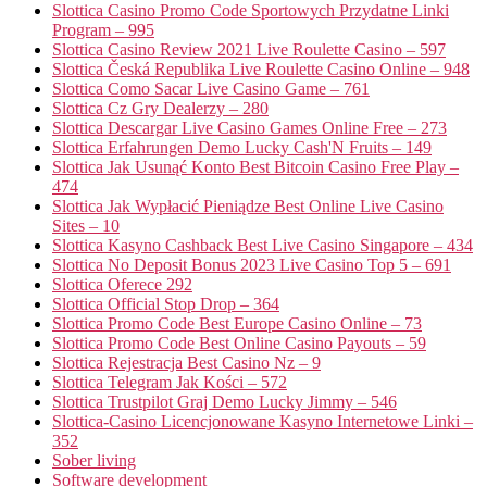
Slottica Casino Promo Code Sportowych Przydatne Linki
Program – 995
Slottica Casino Review 2021 Live Roulette Casino – 597
Slottica Česká Republika Live Roulette Casino Online – 948
Slottica Como Sacar Live Casino Game – 761
Slottica Cz Gry Dealerzy – 280
Slottica Descargar Live Casino Games Online Free – 273
Slottica Erfahrungen Demo Lucky Cash'N Fruits – 149
Slottica Jak Usunąć Konto Best Bitcoin Casino Free Play –
474
Slottica Jak Wypłacić Pieniądze Best Online Live Casino
Sites – 10
Slottica Kasyno Cashback Best Live Casino Singapore – 434
Slottica No Deposit Bonus 2023 Live Casino Top 5 – 691
Slottica Oferece 292
Slottica Official Stop Drop – 364
Slottica Promo Code Best Europe Casino Online – 73
Slottica Promo Code Best Online Casino Payouts – 59
Slottica Rejestracja Best Casino Nz – 9
Slottica Telegram Jak Kości – 572
Slottica Trustpilot Graj Demo Lucky Jimmy – 546
Slottica-Casino Licencjonowane Kasyno Internetowe Linki –
352
Sober living
Software development