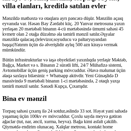
villa elanları, kreditlə satılan evler
Mənzildə mətbəxtə və otaqlara ayrı pəncərə düşür. Mənzilin açaıq
eyvanıda var. Həsən Bəy Zərdabi küç. 20 Yanvar metrosuna yaxın
yerləşən 20 mərtəbəli binanın 4-cü mərtəbəsində ümumi sahəsi 45
kvmetr olan 2 otağa düzəlmə əla təmirli mənzil satılır.Əşyalar
mənzildə qalacaq.(televizor,soyuducu və paltaryuyandan
başqa)Yatırım üçün də əlverişlidir aylıq 500 azn kirayə vermək
mümkündür.
Bütün infrastrukturlar və iaşə obyektləri yaxınlıqda yerləşir Məktəb,
Bağça, Market və s. Binanın 2 sürətli lifti, 24/7 Mühafizə sistemi,
Avtomobillər üçün geniş parking mövcuddur. Əlavə məlumat üçün
əlaqə saxlaya bilərsiniz + Whatsapp aktivdir. Yeni Günəşlidə D
massivində 9 mərtəbəli binanın 1-ci mərtəbəsində, 2 otaqlı yaxşı
təmirli mənzil satılır. Sənədi Kupça, Çıxarışdır.
Bina ev mənzil
Torpaq sahəsi çıxarış ilə 24 sotdur,əslində 33 sot. Həyət yani sahədə
yaşamaq üçün 100kv ev mövcuddur. Çoxlu sayda meyvə gətirən
ağaclar (tut, nar, əncil, xurma, heyva). Bağa kimi asfalt çəkilib.
Qiymətdə endirim olunacaq. Xalqlar metrosu, kontakt home