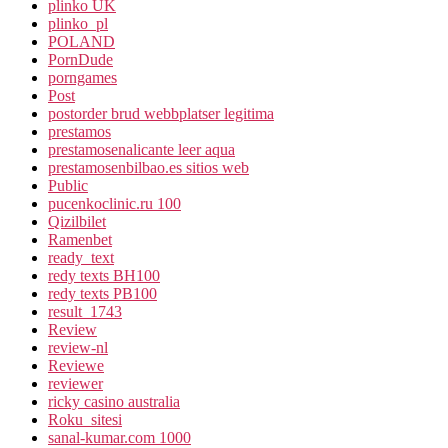
plinko UK
plinko_pl
POLAND
PornDude
porngames
Post
postorder brud webbplatser legitima
prestamos
prestamosenalicante leer aqua
prestamosenbilbao.es sitios web
Public
pucenkoclinic.ru 100
Qizilbilet
Ramenbet
ready_text
redy texts BH100
redy texts PB100
result_1743
Review
review-nl
Reviewe
reviewer
ricky casino australia
Roku_sitesi
sanal-kumar.com 1000