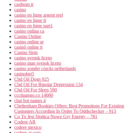
casibom tr
casino
casino en ligne argent reel
casino en ligne fr
casino en ligne part1
casino onlina ca
Casino Online
casino online ar
casinò online it
Casino Slots
casino svensk licens
casino utan svensk licens
casino zonder crucks netherlands
casinobet5
Cbd Oil Dogs 925
Cbd Oil For Bipolar Depression 134
Cbd Oil For Sleep 590
cccituango.co 14000
chat bot names 4
Cheltenham Bookies Offers: Best Promotions For Existing
Customers According In Order To Oddschecker – 913
Co To Jest Slottica Nowe Gry Energy – 781
Codere AR
codere mexico
codere-ar.com