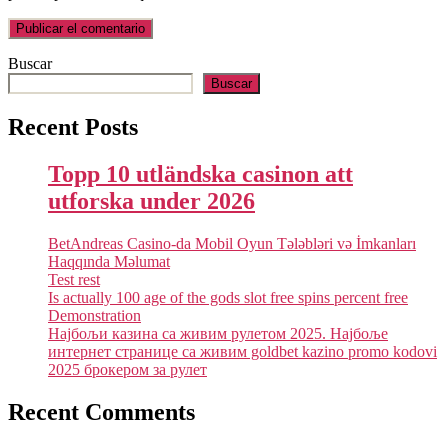
Buscar
Buscar
Recent Posts
Topp 10 utländska casinon att
utforska under 2026
BetAndreas Casino-da Mobil Oyun Tələbləri və İmkanları
Haqqında Məlumat
Test rest
Is actually 100 age of the gods slot free spins percent free
Demonstration
Најбољи казина са живим рулетом 2025. Најбоље
интернет странице са живим goldbet kazino promo kodovi
2025 брокером за рулет
Recent Comments