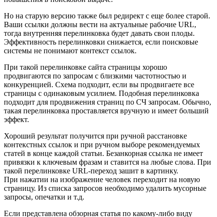
Но на старую версию также был редирект с еще более старой.
Ваши ссылки должны вести на актуальные рабочие URL,
тогда внутренняя перелинковка будет давать свои плоды.
Эффективность перелинковки снижается, если поисковые
системы не понимают контекст ссылок.
При такой перелинковке сайта страницы хорошо
продвигаются по запросам с близкими частотностью и
конкуренцией. Схема подходит, если вы продвигаете все
страницы с одинаковым усилием. Подобная перелинковка
подходит для продвижения страниц по СЧ запросам. Обычно,
такая перелинковка проставляется вручную и имеет больший
эффект.
Хороший результат получится при ручной расстановке
контекстных ссылок и при ручном выборе рекомендуемых
статей в конце каждой статьи. Безанкорная ссылка не имеет
привязки к ключевым фразам и ставится на любые слова. При
такой перелинковке URL‑переход зашит в картинку.
При нажатии на изображение человек переходит на новую
страницу. Из списка запросов необходимо удалить мусорные
запросы, опечатки и т.д.
Если представлена обзорная статья по какому-либо виду