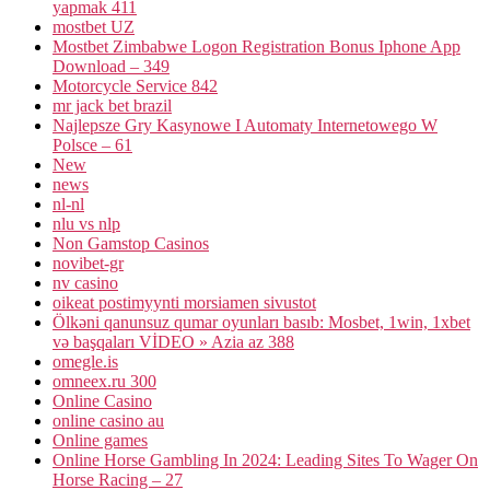
yapmak 411
mostbet UZ
Mostbet Zimbabwe Logon Registration Bonus Iphone App
Download – 349
Motorcycle Service 842
mr jack bet brazil
Najlepsze Gry Kasynowe I Automaty Internetowego W
Polsce – 61
New
news
nl-nl
nlu vs nlp
Non Gamstop Casinos
novibet-gr
nv casino
oikeat postimyynti morsiamen sivustot
Ölkəni qanunsuz qumar oyunları basıb: Mosbet, 1win, 1xbet
və başqaları VİDEO » Azia az 388
omegle.is
omneex.ru 300
Online Casino
online casino au
Online games
Online Horse Gambling In 2024: Leading Sites To Wager On
Horse Racing – 27