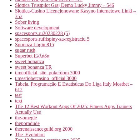
Slottica Trustpilot Graj Demo Lucky Jimmy – 546
Slottica-Casino Licencjonowane Kasyno Internetowe Linki –
352
Sober living
Software development
spacesports.ru20230228 (5)
spacesports.rufrispiny-za-registraciu 5
Sportaza Login 815
sugar rush
Superbet Ελλάδα
sweet bonanza
sweet bonanza TR
t.meofficial_site_pokerdom 3000
t.mesriobetcasino_official 3000
Tabela, Programação E Estatísticas Do Liga Italy Mostbet –
612
test
text
The 12 Best Workout Apps Of 2025: Fitness Apps Trainers
Actually Use
the-omegle
theporndude
therenaissanceguild.org 2000
The_Evolution