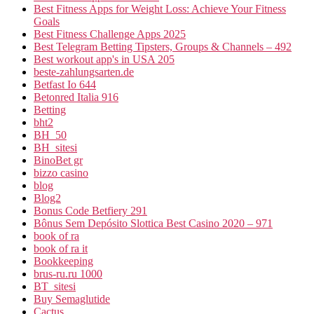
Best Fitness Apps for Weight Loss: Achieve Your Fitness
Goals
Best Fitness Challenge Apps 2025
Best Telegram Betting Tipsters, Groups & Channels – 492
Best workout app's in USA 205
beste-zahlungsarten.de
Betfast Io 644
Betonred Italia 916
Betting
bht2
BH_50
BH_sitesi
BinoBet gr
bizzo casino
blog
Blog2
Bonus Code Betfiery 291
Bônus Sem Depósito Slottica Best Casino 2020 – 971
book of ra
book of ra it
Bookkeeping
brus-ru.ru 1000
BT_sitesi
Buy Semaglutide
Cactus