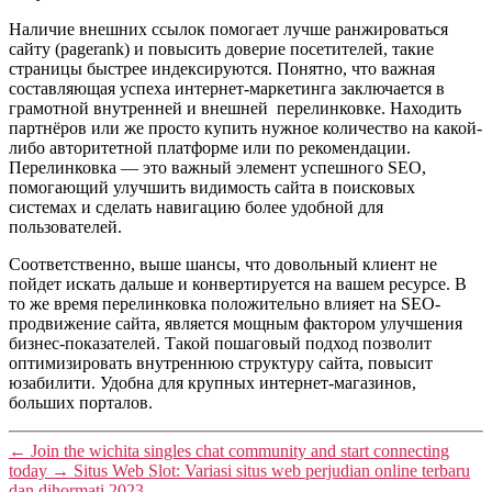
Наличие внешних ссылок помогает лучше ранжироваться
сайту (pagerank) и повысить доверие посетителей, такие
страницы быстрее индексируются. Понятно, что важная
составляющая успеха интернет-маркетинга заключается в
грамотной внутренней и внешней перелинковке. Находить
партнёров или же просто купить нужное количество на какой-
либо авторитетной платформе или по рекомендации.
Перелинковка — это важный элемент успешного SEO,
помогающий улучшить видимость сайта в поисковых
системах и сделать навигацию более удобной для
пользователей.
Соответственно, выше шансы, что довольный клиент не
пойдет искать дальше и конвертируется на вашем ресурсе. В
то же время перелинковка положительно влияет на SEO-
продвижение сайта, является мощным фактором улучшения
бизнес-показателей. Такой пошаговый подход позволит
оптимизировать внутреннюю структуру сайта, повысит
юзабилити. Удобна для крупных интернет-магазинов,
больших порталов.
←
Join the wichita singles chat community and start connecting
today
→
Situs Web Slot: Variasi situs web perjudian online terbaru
dan dihormati 2023