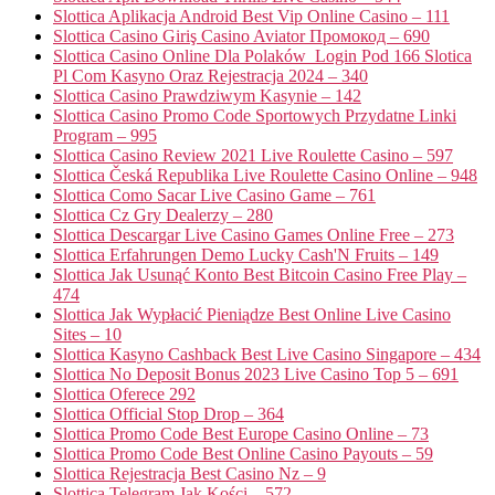
Slottica Aplikacja Android Best Vip Online Casino – 111
Slottica Casino Giriş Casino Aviator Промокод – 690
Slottica Casino Online Dla Polaków ️ Login Pod 166 Slotica
Pl Com Kasyno Oraz Rejestracja 2024 – 340
Slottica Casino Prawdziwym Kasynie – 142
Slottica Casino Promo Code Sportowych Przydatne Linki
Program – 995
Slottica Casino Review 2021 Live Roulette Casino – 597
Slottica Česká Republika Live Roulette Casino Online – 948
Slottica Como Sacar Live Casino Game – 761
Slottica Cz Gry Dealerzy – 280
Slottica Descargar Live Casino Games Online Free – 273
Slottica Erfahrungen Demo Lucky Cash'N Fruits – 149
Slottica Jak Usunąć Konto Best Bitcoin Casino Free Play –
474
Slottica Jak Wypłacić Pieniądze Best Online Live Casino
Sites – 10
Slottica Kasyno Cashback Best Live Casino Singapore – 434
Slottica No Deposit Bonus 2023 Live Casino Top 5 – 691
Slottica Oferece 292
Slottica Official Stop Drop – 364
Slottica Promo Code Best Europe Casino Online – 73
Slottica Promo Code Best Online Casino Payouts – 59
Slottica Rejestracja Best Casino Nz – 9
Slottica Telegram Jak Kości – 572