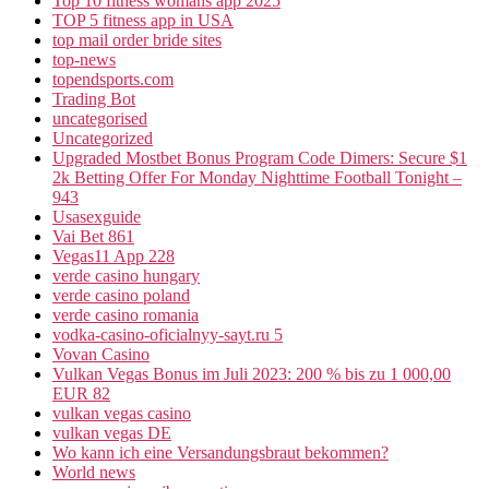
Top 10 fitness womans app 2025
TOP 5 fitness app in USA
top mail order bride sites
top-news
topendsports.com
Trading Bot
uncategorised
Uncategorized
Upgraded Mostbet Bonus Program Code Dimers: Secure $1
2k Betting Offer For Monday Nighttime Football Tonight –
943
Usasexguide
Vai Bet 861
Vegas11 App 228
verde casino hungary
verde casino poland
verde casino romania
vodka-casino-oficialnyy-sayt.ru 5
Vovan Casino
Vulkan Vegas Bonus im Juli 2023: 200 % bis zu 1 000,00
EUR 82
vulkan vegas casino
vulkan vegas DE
Wo kann ich eine Versandungsbraut bekommen?
World news