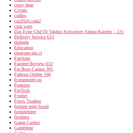
crazy time
Crypto
csdino
cui2020.com2
cunt wars
Das Erste Cbd Öl Taktlos Schweizer Anbau Kaufen – 221
Delivery Service 633
dsfgsdg
Education
elagentecine.cl
FairSpin
Fansbet Review 632
Fat Boss Casino 391
Fatboss Online 160
fcommunity.ru
Features
FinTech
Fonbet
Forex Trading
fortune tiger brazil
fortunetiger
freshbet
Gama Casino
Gambling