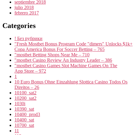
septiembre 2018
julio 2018
febrero 2017
Categories
! Без рубрики
"Fresh Mostbet Bonus Program Code "dimers" Unlocks $1k+
Copa America Bonus For Soccer Betting – 765
"mostbet Betting Shops Near Me – 710
"mostbet Casino Review An Industry Leader – 386
"‎mostbet Casino Games Slot Machine Games On The
App Store – 972
1
10 Euro Bonus Ohne Einzahlung Slottica Casino Todos Os
Direitos – 26
10100_sat2
10200_sat2
1030i
10390_sat
10400_prod3
10400_sat
10700_sat
11