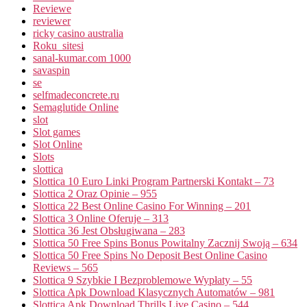
Reviewe
reviewer
ricky casino australia
Roku_sitesi
sanal-kumar.com 1000
savaspin
se
selfmadeconcrete.ru
Semaglutide Online
slot
Slot games
Slot Online
Slots
slottica
Slottica 10 Euro Linki Program Partnerski Kontakt – 73
Slottica 2 Oraz Opinie – 955
Slottica 22 Best Online Casino For Winning – 201
Slottica 3 Online Oferuje – 313
Slottica 36 Jest Obsługiwana – 283
Slottica 50 Free Spins Bonus Powitalny Zacznij Swoją – 634
Slottica 50 Free Spins No Deposit Best Online Casino
Reviews – 565
Slottica 9 Szybkie I Bezproblemowe Wypłaty – 55
Slottica Apk Download Klasycznych Automatów – 981
Slottica Apk Download Thrills Live Casino – 544