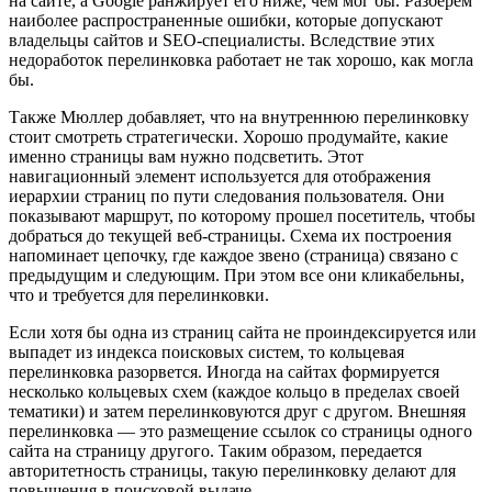
на сайте, а Google ранжирует его ниже, чем мог бы. Разберем
наиболее распространенные ошибки, которые допускают
владельцы сайтов и SEO-специалисты. Вследствие этих
недоработок перелинковка работает не так хорошо, как могла
бы.
Также Мюллер добавляет, что на внутреннюю перелинковку
стоит смотреть стратегически. Хорошо продумайте, какие
именно страницы вам нужно подсветить. Этот
навигационный элемент используется для отображения
иерархии страниц по пути следования пользователя. Они
показывают маршрут, по которому прошел посетитель, чтобы
добраться до текущей веб-страницы. Схема их построения
напоминает цепочку, где каждое звено (страница) связано с
предыдущим и следующим. При этом все они кликабельны,
что и требуется для перелинковки.
Если хотя бы одна из страниц сайта не проиндексируется или
выпадет из индекса поисковых систем, то кольцевая
перелинковка разорвется. Иногда на сайтах формируется
несколько кольцевых схем (каждое кольцо в пределах своей
тематики) и затем перелинковуются друг с другом. Внешняя
перелинковка — это размещение ссылок со страницы одного
сайта на страницу другого. Таким образом, передается
авторитетность страницы, такую перелинковку делают для
повышения в поисковой выдаче.