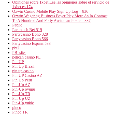
Opiniones sobre 1xbet Lee las opiniones sobre el servicio de
1xbet es 174
Ozwin Casino Mobile Play Sign Up Log – 836
Ozwin Wagering Business Foyer Play More As In Contrast
To A Hundred And Forty Australian Pokie – 887
Pablic
Parimatch Bet 519
Partycasino Bono 328
Partycasino Bono 566
Partycasino Espana 538
pbt2
PB_sites
pelican casino PL
Pin UP
Pin Up Brazil
pin up casino
Pin UP Casino AZ
Pin Up Peru
Pin-Up AZ
Pin-Up oyunu
Pin-Up TR
Pin-Up UZ
Pin-Up yukle
pinco
Pinco TR