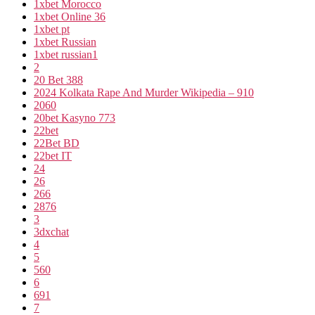
1xbet Morocco
1xbet Online 36
1xbet pt
1xbet Russian
1xbet russian1
2
20 Bet 388
2024 Kolkata Rape And Murder Wikipedia – 910
2060
20bet Kasyno 773
22bet
22Bet BD
22bet IT
24
26
266
2876
3
3dxchat
4
5
560
6
691
7