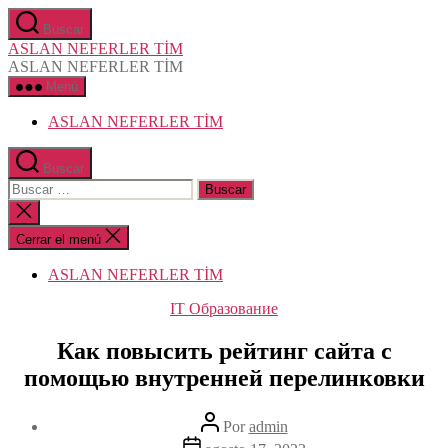
Saltar
Buscar
al
ASLAN NEFERLER TİM
contenido
ASLAN NEFERLER TİM
Menú
ASLAN NEFERLER TİM
Buscar
Buscar:
Cerrar
la
búsqueda
Cerrar el menú
ASLAN NEFERLER TİM
Categorías
IT Образование
Как повысить рейтинг сайта с
помощью внутренней перелинковки
Autor
Por
admin
de
Fecha