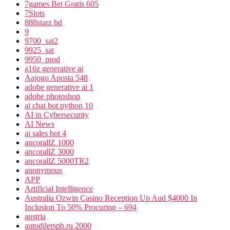
7games Bet Gratis 605
7Slots
888starz bd
9
9700_sat2
9925_sat
9950_prod
a16z generative ai
Aajogo Aposta 548
adobe generative ai 1
adobe photoshop
ai chat bot python 10
AI in Cybersecurity
AI News
ai sales bot 4
ancorallZ 1000
ancorallZ 3000
ancorallZ 5000TR2
anonymous
APP
Artificial Intelligence
Australia Ozwin Casino Reception Up Aud $4000 In
Inclusion To 50% Procuring – 694
austria
autodilerspb.ru 2000