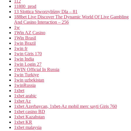
112
11800_prod
13 Slottica Stworzyliśmy Dla – 81
188bet Live Discover The Dynamic World Of Live Gambling
And Casino Interaction – 256
1w
1Win AZ Casino
1Win Brasil
1win Brazil
1win fr
1win Giris 170
1win India
1win Login 27
1WIN Official In Russia
1win Turkiye
1win uzbekistan
1winRussia
1xbet
1xbet arabic
1xbet Az
1xbet Azerbaycan, 1xbet-Az mobil merc sayti Giriş 760
1xbet casino BD
1xbet Kazahstan
1xbet KR
1xbet malaysia