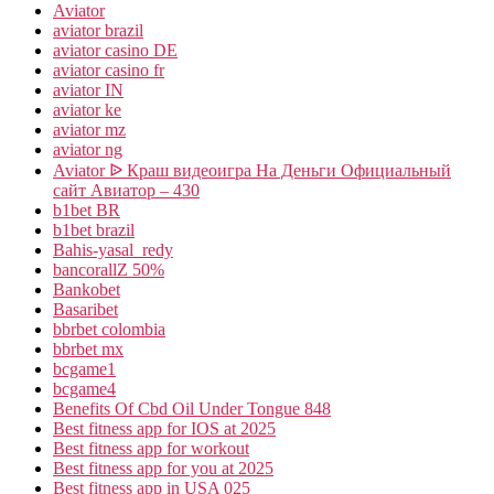
Aviator
aviator brazil
aviator casino DE
aviator casino fr
aviator IN
aviator ke
aviator mz
aviator ng
Aviator ᐉ Краш видеоигра На Деньги Официальный
сайт Авиатор – 430
b1bet BR
b1bet brazil
Bahis-yasal_redy
bancorallZ 50%
Bankobet
Basaribet
bbrbet colombia
bbrbet mx
bcgame1
bcgame4
Benefits Of Cbd Oil Under Tongue 848
Best fitness app for IOS at 2025
Best fitness app for workout
Best fitness app for you at 2025
Best fitness app in USA 025