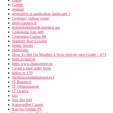
Game
Games
general
generative ai application landscape 1
Germany vulkan vegas
glory-casinos tr
gokturkelektronik.netsitesi apr
Gratogana App 449
Gratogana Casino 86
Hamster Run Ελλάδα
hentai heroes
Highroller
How To Bet On Mostbet A New Step-by-step Guide – 673
https.aviator.in
https.www.dragontiger.in
i want a mail order bride
iddog.ru 170
iluminaciondigitalrural.es3
IT Вакансії
IT Образование
IT Освіта
izzi
Jetx Bet 849
KaravanBet Casino
Kasyno Online PL