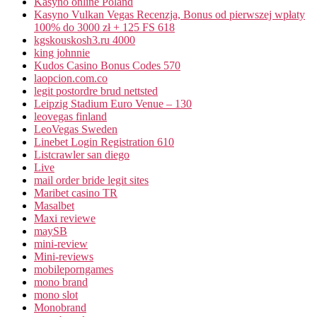
Kasyno online Poland
Kasyno Vulkan Vegas Recenzja, Bonus od pierwszej wpłaty
100% do 3000 zł + 125 FS 618
kgskouskosh3.ru 4000
king johnnie
Kudos Casino Bonus Codes 570
laopcion.com.co
legit postordre brud nettsted
Leipzig Stadium Euro Venue – 130
leovegas finland
LeoVegas Sweden
Linebet Login Registration 610
Listcrawler san diego
Live
mail order bride legit sites
Maribet casino TR
Masalbet
Maxi reviewe
maySB
mini-review
Mini-reviews
mobileporngames
mono brand
mono slot
Monobrand