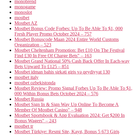
monobrend
monogame
monoslot
mostbet
Mostbet AZ
Mostbet Bonus Code Forbes: Up To Be Able To $1, 000
Fresh Player Promo October 2024 – 757
Mostbet Bonuscode Maan 2024 Entire World Customs
Organization – 523
Mostbet Cheltenham Promotion: Bet £10 On The Festival
Find £30 In Free Of Charge Bets" – 163
Mostbet Grand National 50% Cash Back Offer In Each-way
Bets Upward To £125 – 851
Mostbet idman bahis şirkəti giriş və qeydiyyat 130
mostbet italy
mostbet ozbekistonda
Mostbet Review: Promo Signal Forbes Up To Be Able To $1,
000 Within Bonus Bets October 2024 – 576
Mostbet Russia
Mostbet Sign In & Sign Way Up Online To Become A
Member Of Mostbet Casino" – 948
Mostbet Sportsbook & App Evaluation 2024: Get $200 In
Bonus Wagers" – 243
mostbet tr
Mostbet Türkiye: Resmi Site, Kayıt, Bonus 5 673 Giriş