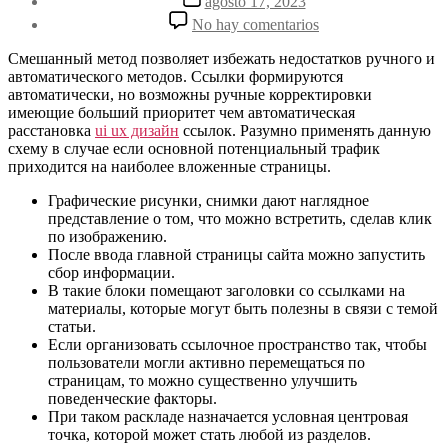
agosto 17, 2023
la
de
en
No hay comentarios
entrada
la
Как
entrada
повысить
Смешанный метод позволяет избежать недостатков ручного и
рейтинг
автоматического методов. Ссылки формируются
сайта
автоматически, но возможны ручные корректировки
с
имеющие больший приоритет чем автоматическая
помощью
расстановка
ui ux дизайн
ссылок. Разумно применять данную
внутренней
схему в случае если основной потенциальный трафик
перелинковки
приходится на наиболее вложенные страницы.
Графические рисунки, снимки дают наглядное
представление о том, что можно встретить, сделав клик
по изображению.
После ввода главной страницы сайта можно запустить
сбор информации.
В такие блоки помещают заголовки со ссылками на
материалы, которые могут быть полезны в связи с темой
статьи.
Если организовать ссылочное пространство так, чтобы
пользователи могли активно перемещаться по
страницам, то можно существенно улучшить
поведенческие факторы.
При таком раскладе назначается условная центровая
точка, которой может стать любой из разделов.