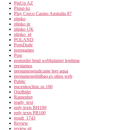
PinUp AZ
Pinup kz
Play Croco Casino Australia 87
plinko
plinko in
plinko UK
plinko_pl
POLAND
PornDude
porngames
Post
postorder brud webbplatser legitima
prestamos
prestamosenalicante leer aqua
prestamosenbilbao.es sitios web
Public
pucenkoclinic.ru 100
Qizilbilet
Ramenbet
ready_text
redy texts BH100
redy texts PB100
result_1743
Review
review-nl