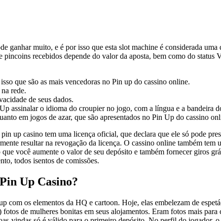
pode ganhar muito, e é por isso que esta slot machine é considerada um
e pincoins recebidos depende do valor da aposta, bem como do status 
 isso que são as mais vencedoras no Pin up do cassino online.
 na rede.
ivacidade de seus dados.
Up assinalar o idioma do croupier no jogo, com a língua e a bandeira d
uanto em jogos de azar, que são apresentados no Pin Up do cassino onl
pin up casino tem uma licença oficial, que declara que ele só pode pres
rmente resultar na revogação da licença. O cassino online também tem 
 que você aumente o valor de seu depósito e também fornecer giros gráti
nto, todos isentos de comissões.
 Pin Up Casino?
n-up com os elementos da HQ e cartoon. Hoje, elas embelezam de espetácu
) fotos de mulheres bonitas em seus alojamentos. Eram fotos mais para
s-vindas só é válido para o primeiro depósito. No perfil do jogador, o