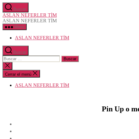
Saltar
Buscar
al
ASLAN NEFERLER TİM
contenido
ASLAN NEFERLER TİM
Menú
ASLAN NEFERLER TİM
Buscar
Buscar:
Cerrar
la
búsqueda
Cerrar el menú
ASLAN NEFERLER TİM
Pin Up o me