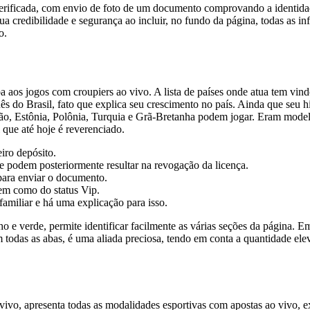
verificada, com envio de foto de um documento comprovando a identidad
ua credibilidade e segurança ao incluir, no fundo da página, todas as in
o.
 aos jogos com croupiers ao vivo. A lista de países onde atua tem vindo
s do Brasil, fato que explica seu crescimento no país. Ainda que seu h
aijão, Estônia, Polônia, Turquia e Grã-Bretanha podem jogar. Eram mode
 que até hoje é reverenciado.
iro depósito.
e podem posteriormente resultar na revogação da licença.
 para enviar o documento.
em como do status Vip.
familiar e há uma explicação para isso.
ho e verde, permite identificar facilmente as várias seções da página. 
 todas as abas, é uma aliada preciosa, tendo em conta a quantidade ele
 vivo, apresenta todas as modalidades esportivas com apostas ao vivo,