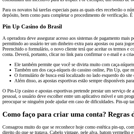
Para os novatos há tarefas especiais para as quais eles receberão o nú
depósito, bem como para completar o procedimento de verificação. É n
Pin Up Casino do Brasil
A operadora deve assegurar acesso aos sistemas de pagamento mais pop
permitindo ao usuário ter um dinheiro extra para apostas ou para jog
Preenchido o formulário, o novo cliente terá que aceitar os termos e c
conta. Deverá, portanto, clicar no link para confirmar o e-mail e a cri
Ele também permite que você se divirta muito com caça-níqueis
Também um dos caça-níqueis do cassino online, Pin Up, que me
O formulário de busca está localizado no lado esquerdo do site 
Além disso, as apostas esportivas estão sempre disponíveis para
O Pin-Up casino e apostas esportivas pretende prestar um serviço de 
pessoal, o usuário deve escolher entre um aplicativo móvel e um pro
preocupar se ninguém pode ajudar em caso de dificuldades. Pin-up també
Como faço para criar uma conta? Regras de
Consagrou muito do que se reconhece hoje como estética pin-up, com
direito do que se tratava. Cabelo vintage, pele alva, batom vermelh