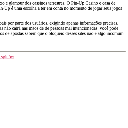
uxo e glamour dos cassinos terrestres. O Pin-Up Casino e casa de
in-Up é uma escolha a ter em conta no momento de jogar seus jogos
ais por parte dos usuários, exigindo apenas informações precisas.
ias não cairá nas mãos de de pessoas mal intencionadas, você pode
ogos de apostas sabem que o bloqueio desses sites não é algo incomum.
e spinów