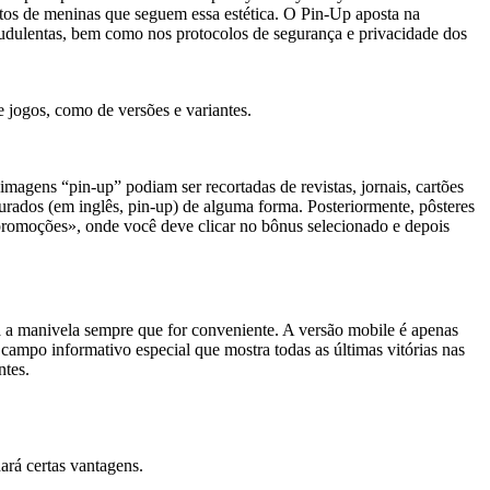
otos de meninas que seguem essa estética. O Pin-Up aposta na
audulentas, bem como nos protocolos de segurança e privacidade dos
de jogos, como de versões e variantes.
agens “pin-up” podiam ser recortadas de revistas, jornais, cartões
urados (em inglês, pin-up) de alguma forma. Posteriormente, pôsteres
«promoções», onde você deve clicar no bônus selecionado e depois
r a a manivela sempre que for conveniente. A versão mobile é apenas
 campo informativo especial que mostra todas as últimas vitórias nas
ntes.
dará certas vantagens.