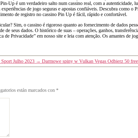
a Pin-Up é um verdadeiro salto num cassino real, com a autenticidade, l
 experiências de jogo seguras e apostas confiáveis. Descubra como o P
imento de registro no cassino Pin Up é fácil, rápido e confortável.
ular? Sim, o cassino é rigoroso quanto ao fornecimento de dados pesso
ade de seus dados. O histórico de suas – operações, ganhos, transferênc
tica de Privacidade” em nosso site e leia com atenção. Os amantes de j
 Sport Julho 2023
→
Darmowe spiny w Vulkan Vegas Odbierz 50 fre
gatorios están marcados con
*