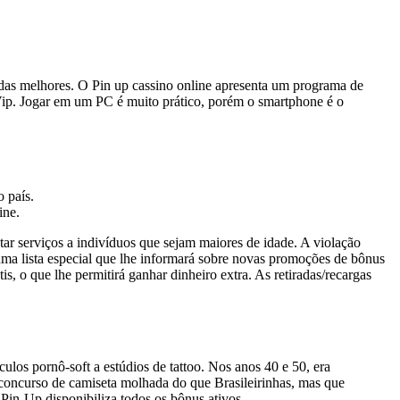
a das melhores. O Pin up cassino online apresenta um programa de
Vip. Jogar em um PC é muito prático, porém o smartphone é o
o país.
ine.
tar serviços a indivíduos que sejam maiores de idade. A violação
uma lista especial que lhe informará sobre novas promoções de bônus
s, o que lhe permitirá ganhar dinheiro extra. As retiradas/recargas
los pornô-soft a estúdios de tattoo. Nos anos 40 e 50, era
 concurso de camiseta molhada do que Brasileirinhas, mas que
 Pin-Up disponibiliza todos os bônus ativos.