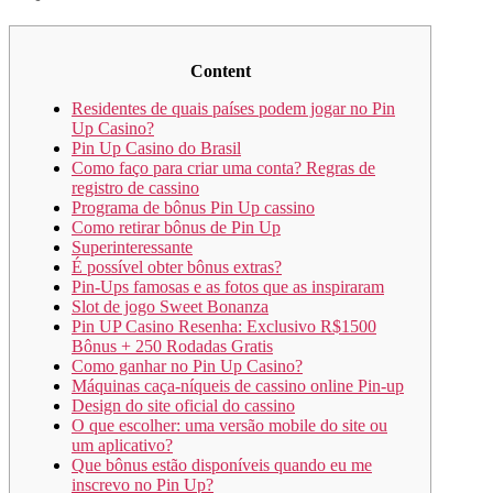
Content
Residentes de quais países podem jogar no Pin
Up Casino?
Pin Up Casino do Brasil
Como faço para criar uma conta? Regras de
registro de cassino
Programa de bônus Pin Up cassino
Como retirar bônus de Pin Up
Superinteressante
É possível obter bônus extras?
Pin-Ups famosas e as fotos que as inspiraram
Slot de jogo Sweet Bonanza
Pin UP Casino Resenha: Exclusivo R$1500
Bônus + 250 Rodadas Gratis
Como ganhar no Pin Up Casino?
Máquinas caça-níqueis de cassino online Pin-up
Design do site oficial do cassino
O que escolher: uma versão mobile do site ou
um aplicativo?
Que bônus estão disponíveis quando eu me
inscrevo no Pin Up?