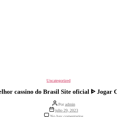
Categorías
Uncategorized
lhor cassino do Brasil Site oficial ᐈ Jogar 
Autor
Por
admin
de
Fecha
julio 29, 2023
la
de
en
No hay comentarios
entrada