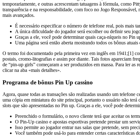
temporariamente, e outras acrescentam tatuagens à fórmula, como Pitt
transparência e na responsabilidade, com foco no Jogo Responsável, 
mais avançados.
É necessário especificar o número de telefone real, pois mais t
A única dificuldade do jogador será escolher ou definir seu jogo
Graças a ele, você pode determinar quais caça-níqueis no Pin up
Uma página será então aberta mostrando todos os bônus atuais 
O termo foi documentado pela primeira vez em inglês em 1941;[1] cont
postais, cromo-litografias e assim por diante. Tais fotos apareciam 
de “pin-up girls” começaram a ser produzidos em massa. Para ler as 
clicar na aba «mais detalhes».
Programa de bônus Pin Up cassino
Agora, quase todas as transações são realizadas usando um telefone ce
uma cópia em miniatura do site principal, portanto o usuário não terá
slots que são apresentadas no Pin up. Graças a ele, você pode determin
Preenchido o formulário, o novo cliente terá que aceitar os term
O Pin-Up casino e apostas esportivas pretende prestar um serviç
Isso permite ao jogador entrar nas salas que pretende, sem preci
Você também pode usá-lo para entender certas características dos