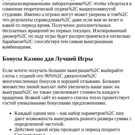
специализированными лабораториями%2C чтобы убедиться в
сомнения теоретической отдачи%2C вышеупомянутой
студиями. Именно а игроки могут может уверены в том%2C
что результаты справедливы%2C даже если вам не везет и
какой-то период время. Получение дополнительных
бесплатных вращений во первых текущих. Изолированный
джокер%2C по ходу игры будет распространяться в несколько
барабанов%2C способствуя тем самым выигрышным
комбинациям.
Бонусы Казино ддя Лучшей Игры
Если хотите получать большие выигрыши%2C выбирайте
слоты с отдачей ото 96%%2C джекпотом%2C
многочисленных бонусов и хорошей отзывами. Большее
множество линий выплат либо увеличить ваши шанс на
выигрыш%2C но также увеличивает стоимость каждого
вращения. Всякий сайт из нашего списка тепло приветствует
гостей уникальными бонусными предложениями.
Каждый одним них – как набор параметров%2C них
дают возможность выигрывать разного размера суммы с
определенной частотой.
Действие одной игры проходит и период позднего
Средневековья.