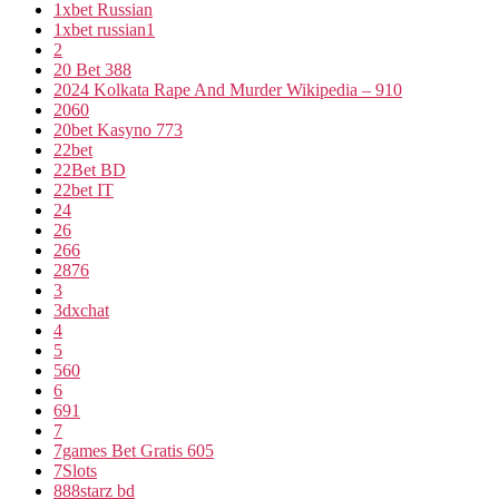
1xbet Russian
1xbet russian1
2
20 Bet 388
2024 Kolkata Rape And Murder Wikipedia – 910
2060
20bet Kasyno 773
22bet
22Bet BD
22bet IT
24
26
266
2876
3
3dxchat
4
5
560
6
691
7
7games Bet Gratis 605
7Slots
888starz bd