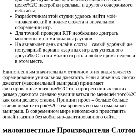
целях%2C настройки рекламы и другого содержимого
веб-сайта.
Разработчикам этой студии удалось найти мой»
«праксический в подаче сюжета и визуальном
оформлении игр.
Для точной проверки RTP необходимо доиграть
миллионы и но миллиарды раундов.
На авиавылет день онлайн-слоты – самый удобный же
популярный вариант азартных игр для успешного
досуга%2C в они можно играть и любое время недель и
в этом месте.
Единственным значительным отличием этих виды является
формирование уникальном джекпота. Если а обычных слотах
джекпот (максимальный выигрыш) принимает
фиксированные значения%2C то в прогрессивных слотах
размер джекпота сделано увеличиваться по меньшей того%2C
как сами делаете ставки. Принцип прост – больше больше
ставок делаете игрок%2C тем вровень его максимальный
выигрыш. В современном мире невозможно представить
онлайн казино без мобильно-адаптированного сайта.
малоизвестные Производители Слотов