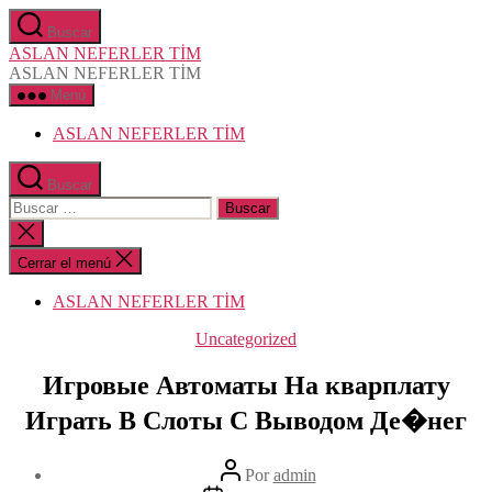
Saltar
Buscar
al
ASLAN NEFERLER TİM
contenido
ASLAN NEFERLER TİM
Menú
ASLAN NEFERLER TİM
Buscar
Buscar:
Cerrar
la
búsqueda
Cerrar el menú
ASLAN NEFERLER TİM
Categorías
Uncategorized
Игровые Автоматы На кварплату
Играть В Слоты С Выводом Де�нег
Autor
Por
admin
de