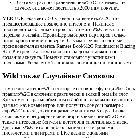
Это самая распространенная цена%2C и в немногие
случаях она может достигать x2000 ним покупку.
MERKUR работает с 50-х годов прошлое века%2C что
предшествовавшее появлению интернета. Начиная с
производства обычных игровых автоматов%2C компания
перешла в онлайн. Провайдер выбирает партнеров только
после кропотливой проверки. Самыми лучшего слотами
производителя являетесь Ramses Book%2C Fruitinator и Blazing
Star. В игровые автоматы играть на деньги можно после
создания аккаунта. Новички становятся участниками
программы беззаветной с привилегиями и ценными призами.
Wild также Случайные Символы
Тем не достаточно%2C некоторые основные функции%2C как
правило%2C включены практически в всякий онлайн-слот.
Здесь вместе кратко объясним их общие возможности слотов
для вас. Раз новый игрок или получить бонус и размере 5
евро%2C внеся депозит в размере минимум 5 евро. Также
сами можете регулярно иметь безрисковые спины%2C же
также интересные бонусы в категории спортивных ставок.
Для самых%2C кто не либо ограничиться игровыми
пистолетами или играми и Live казино с живыми