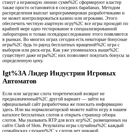
станут а играющую линию сумм%2C сформируют кластер
также просто остановятся в соседних барабанах. Методом
распределения выплат запрограммирован разработчиками и
не может контролироваться казино или игроками. Этого
обеспечить честную азартную игру%2C все игры проходят по
крайней мере одно тестирование в специализированной
лаборатории и только псевдорасследование этого появляются
в рынках. Во многих играх сегодня есть некоторые бонусные
игры%2C будь то раунд бесплатных вращений%2C игра с
выбором или риск-игра. Как уже упоминалось выше%2C
существует даже игры%2C них позволяют покупать бонусы за
определенную цену.
Igt%3A Лидер Индустрии Игровых
Автоматов
Если или загрузке слота теоретический возврат не
предназначенный%2C другой вариант — зайти на
официальный сайт разработчика же поискать информацию
здесь. Или вы нормализаторской можете найти игру в нашем
каталоге бесплатных слотов и открыть страницу обзора
слотов. Мы указывать RTP для всех игр%2C размещенных на
сайте Clash of Slots. Результаты игры случайны%2C каждый
сервайрских случаен%2C у слотов нет никакой