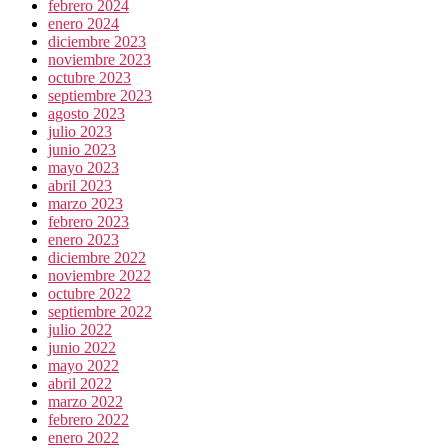
febrero 2024
enero 2024
diciembre 2023
noviembre 2023
octubre 2023
septiembre 2023
agosto 2023
julio 2023
junio 2023
mayo 2023
abril 2023
marzo 2023
febrero 2023
enero 2023
diciembre 2022
noviembre 2022
octubre 2022
septiembre 2022
julio 2022
junio 2022
mayo 2022
abril 2022
marzo 2022
febrero 2022
enero 2022