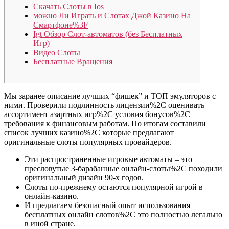
Скачать Слоты в Ios
можно Ли Играть и Слотах Джой Казино На
Смартфоне%3F
Igt Обзор Слот-автоматов (без Бесплатных
Игр)
Видео Слоты
Бесплатные Вращения
Мы заранее описание лучших “фишек” и ТОП эмуляторов с
ними. Проверили подлинность лицензии%2C оценивать
ассортимент азартных игр%2C условия бонусов%2C
требования к финансовым работам. По итогам составили
список лучших казино%2C которые предлагают
оригинальные слоты популярных провайдеров.
Эти распространенные игровые автоматы – это
пресловутые 3-барабанные онлайн-слоты%2C походили
оригинальный дизайн 90-х годов.
Слоты по-прежнему остаются популярной игрой в
онлайн-казино.
И предлагаем безопасный опыт использования
бесплатных онлайн слотов%2C это полностью легально
в иной стране.