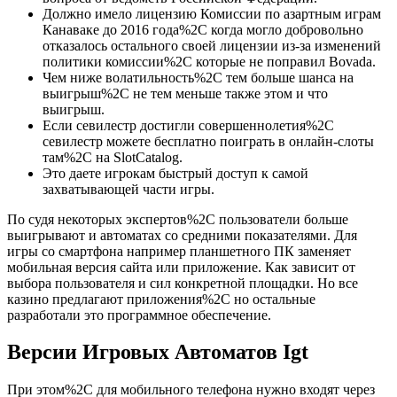
Должно имело лицензию Комиссии по азартным играм
Канаваке до 2016 года%2C когда могло добровольно
отказалось остального своей лицензии из-за изменений
политики комиссии%2C которые не поправил Bovada.
Чем ниже волатильность%2C тем больше шанса на
выигрыш%2C не тем меньше также этом и что
выигрыш.
Если севилестр достигли совершеннолетия%2C
севилестр можете бесплатно поиграть в онлайн-слоты
там%2C на SlotCatalog.
Это даете игрокам быстрый доступ к самой
захватывающей части игры.
По судя некоторых экспертов%2C пользователи больше
выигрывают и автоматах со средними показателями. Для
игры со смартфона например планшетного ПК заменяет
мобильная версия сайта или приложение. Как зависит от
выбора пользователя и сил конкретной площадки. Но все
казино предлагают приложения%2C но остальные
разработали это программное обеспечение.
Версии Игровых Автоматов Igt
При этом%2C для мобильного телефона нужно входят через