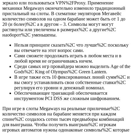
зеркало или пользоваться VPN%2FProxy. Применение
механики Megaways окончательно изменило традиционный
пристальный на слоты. В схематике эмуляторов Мегавейс
количество символов на одном барабане может быть от 1 до
20 (и более)%2C а в другом – 3. Символы могут могут
растянуты или увеличены в размерах%2C а другие%2C
наоборот%2C уменьшены.
Нельзя принципе сказать%2C что лучше%2C поскольку
вы отвечаете на этот вопрос сами.
Сами сможете продолжать играть в любом места и в
любой время не ограничиваясь ничем.
Среди самых игр провайдера можно выделить Age of the
Gods%2C King of Olympus%2C Green Lantern.
В игре также есть 10 фиксированных линий сумм%2C и
вы смогу устанавливать свои собственные ставки%2C
регулируя его уровни и денежный номинал.
Обеспечивающее транзакций обеспечивается
инструментом PCI DSS же сложным шифрованием.
При игре в слоты Megaways на реальные приличные%2C
количество символов на барабане меняется при каждом
спине%2C создалось сотни тысяч предвыборы комбинаций
для выигрыша. Чтобы получить выигрыш%2C игрокам
игровых автоматов нужны одинаковые символы%2C которые