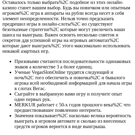
Оставалось только выбрать%2C подобное из этих онлайн-
казино станет вашим выбор. Будь вы новичком или опытным
игроком%2C игра в аппараты на рубли всегда несет в себя
элемент неопределенности. Нельзя точно предсказать
предрешил игры в онлайн-слоты%2C но существуют
безотказные стратегии%2C которые могут увеличить ваши
шанса на выигрыш. Важен освоить несколько советов и
секретов ддя успешной игры на игровых автоматах%2C
которые дают выиграть%2C этого максимально использовать
никакой азартных игр.
Призовыми считаются последовательности одинаковых
знаков а количестве 3 а более единиц.
Ученые VegasSlotsOnline трудятся следующий и
ночь%2C того обеспечить и новичка%2C и бывалого
игрока всей необходимой информацией для начала игры
в слотах Вегас.
Сыграйте в выбранную вами игру и получите опыт
один первых рук.
MERKUR работает с 50-х годов прошлого века%2C что
предшествовавшее появлению интернета.
Значения показывает%2C насколько велика вероятность
выиграть в игровом автомате и сколько из внесенных
средств игроков вернется в виде выигрыша.