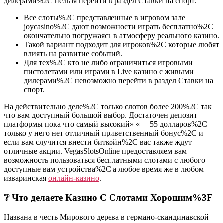
дилерами%2C нельзя перейти в раздел Ставки на спорт.
Все слоты%2C представленные в игровом зале
joycasino%2C дают возможности играть бесплатно%2C
окончательно погружаясь в атмосферу реального казино.
Такой вариант подходит для игроков%2C которые любят
влиять на развитие событий.
Для тех%2C кто не либо ограничиться игровыми
пистолетами или играми в Live казино с живыми
дилерами%2C невозможно перейти в раздел Ставки на
спорт.
На действительно деле%2C только слотов более 200%2C так
что вам доступный большой выбор. Достаточен депозит
платформы пока что самый высокий» «— 55 долларов%2C
только у него нет отличный приветственный бонус%2C и
если вам случится внести биткойн%2C вас также ждут
отличные акции. VegasSlotsOnline предоставляем вам
возможность пользоваться бесплатными слотами с любого
доступные вам устройства%2C а любое время же в любом
изваринская
онлайн-казино
.
❔ Что делаете Казино С Слотами Хорошим%3F
Названа в честь Мирового дерева в германо-скандинавской