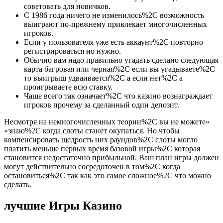
советовать для новичков.
С 1986 года ничего не изменилось%2C возможность
выиграют по-прежнему привлекает многочисленных
игроков.
Если у пользователя уже есть аккаунт%2C повторно
регистрироваться но нужно.
Обычно вам надо правильно угадать сделано следующая
карта багровая или черная%2C если вы угадываете%2C
то выигрыш удваивается%2C а если нет%2C а
проигрываете всю ставку.
Чаще всего так означает%2C что казино вознаграждает
игроков прочему за сделанный один депозит.
Несмотря на немногочисленных теории%2C вы не можете»
«знаю%2C когда слоты станет окупаться. Но чтобы
компенсировать щедрость них раундов%2C слоты могло
платить меньше первых время базовой игры%2C которая
становится недостаточно прибыльной. Ваш план игры должен
могут действительно сосредоточен в том%2C когда
остановиться%2C так как это самое сложное%2C что можно
сделать.
лучшие Игры Казино