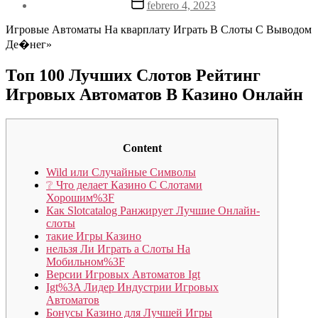
Fecha
febrero 4, 2023
la
de
entrada
la
Игровые Автоматы На кварплату Играть В Слоты С Выводом
entrada
Де�нег»
Топ 100 Лучших Слотов Рейтинг
Игровых Автоматов В Казино Онлайн
Content
Wild или Случайные Символы
❔ Что делает Казино С Слотами
Хорошим%3F
Как Slotcatalog Ранжирует Лучшие Онлайн-
слоты
такие Игры Казино
нельзя Ли Играть а Слоты На
Мобильном%3F
Версии Игровых Автоматов Igt
Igt%3A Лидер Индустрии Игровых
Автоматов
Бонусы Казино для Лучшей Игры