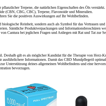
r pflanzlicher Terpene, die natürlichen Eigenschaften des Öls verstärkt.
oide (CBN, CBG, CBC), Terpene, Flavonoide und Mineralien.
hren Sie die positiven Auswirkungen auf Ihr Wohlbefinden.
 und biologische Reinheit, sondern auch als Symbol für das Vertrauen 
skriterien. Sämtliche Produktverpackungen und Informationsbroschüren 
 von Cantura bei jeglichen Fragen und Anliegen mit Rat und Tat zur Sei
 Deshalb gilt es als möglicher Kandidat für die Therapie von Herz-K
ür ausführlichere Informationen. Damit das CBD Mundpflegeöl optimal 
l zur Unterstützung deines allgemeinen Wohlbefindens und eine hervor
entration bevorzugen.