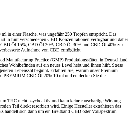
 ml in einer Flasche, was ungefähr 250 Tropfen entspricht. Das
Öl ist in fünf verschiedenen CBD-Konzentrationen verfügbar und daher
l 5%, CBD Öl 15%, CBD Öl 20%, CBD Öl 30% und CBD Öl 40% zur
 verbesserte Aufnahme von CBD ermöglicht.
Good Manufacturing Practice (GMP) Produktionsstätten in Deutschland
hes Wohlbefinden auf ein neues Level hebt und Ihnen hilft, Stress
generen Lebensstil beginnt. Erfahren Sie, warum unser Premium
ektrum PREMIUM CBD Öl 20% 10 ml und entdecken Sie die
zum THC nicht psychoaktiv und kann keine rauschartige Wirkung
en Teil direkt resorbiert wird. Einige Hersteller extrahieren das
Es handelt sich dann um ein Breitband-CBD oder Vollspektrum-