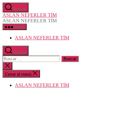
Saltar
Buscar
al
ASLAN NEFERLER TİM
contenido
ASLAN NEFERLER TİM
Menú
ASLAN NEFERLER TİM
Buscar
Buscar:
Cerrar
la
búsqueda
Cerrar el menú
ASLAN NEFERLER TİM