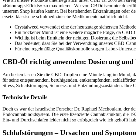
Wie all unsere Produkte unterliegt auch unser CBD Öl 20% den strengs
«Entourage-Effekts» zu maximieren. Wir von CBDdiscounter.de erfül
unserem Shop kaufen kannst. Bei bestehenden Erkrankungen oder der
ersetzt klassische schulmedizinische Medikamente natürlich nicht.
Crystalweed verwendet eine der heutzutage sichersten Methode
Ein trockener Mund ist eine weitere mögliche Folge, da CBD-Ö
Wichtig ist beim Ermitteln der richtigen Dosierung die Selbstb
Das bedeutet, dass Sie bei der Verwendung unseres CBD-Can
Für eine regelmäßige Qualitätskontrolle sorgen Labor-Untersuc
CBD-Öl richtig anwenden: Dosierung und
Am besten lassen Sie die CBD Tropfen eine Minute lang im Mund, d
für seine entspannenden, beruhigenden, entkrampfenden, schlafför
Stress, Schlafstörungen, Schmerz- und Entzündungszuständen. Ihre 
Technische Details
Doch es war der israelische Forscher Dr. Raphael Mechoulam, der den
Endocannabinoidsystem. Die erste lizenzierte Cannabistinktur, die
Ein- und Durchschlafen leider nicht so erfolgreich wie ich gehofft h
Schlafstörungen – Ursachen und Symptom