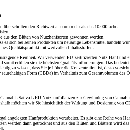
)
d überschritten den Richtwert also um mehr als das 10.000fache.
iert.
die aus den Blüten von Nutzhanfsorten gewonnen werden.
ss es sich bei seinen Produkten um neuartige Lebensmittel handeln wür
hes Qualitätsprodukt mit wertvollen Inhaltsstoffen.
rausragende Reinheit. Wir verwenden EU-zertifizierten Nutz-Hanf und e
d somit erfüllen sie die höchsten Qualitätsanforderungen. Das bedeute
chtig zu wissen, dass Sie je höher die Konzentration ist, desto vorsic
er säurehaltigen Form (CBDa) im Verhältnis zum Gesamtvolumen des Ö
en. Cannabis Sativa L EU Nutzhanfpflanzen zur Gewinning von Cann
eshalb möchten wir Sie hinsichtlich der Wirkung und Dosierung von 
al angelegten Hanfproduktion verarbeitet. Es gibt eine Reihe von Hanf
nzen werden dann getrocknet und aus den Blüten und Blättern wird das C
lt.