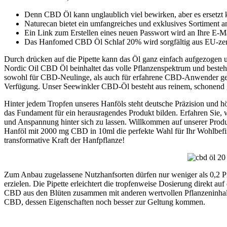
Denn CBD Öl kann unglaublich viel bewirken, aber es ersetzt k
Naturecan bietet ein umfangreiches und exklusives Sortiment
Ein Link zum Erstellen eines neuen Passwort wird an Ihre E-M
Das Hanfomed CBD Öl Schlaf 20% wird sorgfältig aus EU-zerti
Durch drücken auf die Pipette kann das Öl ganz einfach aufgezogen u
Nordic Oil CBD Öl beinhaltet das volle Pflanzenspektrum und besteht
sowohl für CBD-Neulinge, als auch für erfahrene CBD-Anwender 
Verfügung. Unser Seewinkler CBD-Öl besteht aus reinem, schonend 
Hinter jedem Tropfen unseres Hanföls steht deutsche Präzision und 
das Fundament für ein herausragendes Produkt bilden. Erfahren Sie, 
und Anspannung hinter sich zu lassen. Willkommen auf unserer Prod
Hanföl mit 2000 mg CBD in 10ml die perfekte Wahl für Ihr Wohlbef
transformative Kraft der Hanfpflanze!
Zum Anbau zugelassene Nutzhanfsorten dürfen nur weniger als 0,2 
erzielen. Die Pipette erleichtert die tropfenweise Dosierung direkt 
CBD aus den Blüten zusammen mit anderen wertvollen Pflanzeninhalt
CBD, dessen Eigenschaften noch besser zur Geltung kommen.