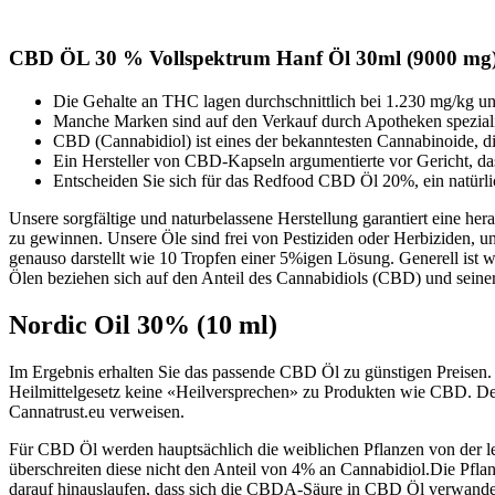
CBD ÖL 30 % Vollspektrum Hanf Öl 30ml (9000 mg
Die Gehalte an THC lagen durchschnittlich bei 1.230 mg/kg un
Manche Marken sind auf den Verkauf durch Apotheken spezialis
CBD (Cannabidiol) ist eines der bekanntesten Cannabinoide, 
Ein Hersteller von CBD-Kapseln argumentierte vor Gericht, da
Entscheiden Sie sich für das Redfood CBD Öl 20%, ein natürlic
Unsere sorgfältige und naturbelassene Herstellung garantiert eine he
zu gewinnen. Unsere Öle sind frei von Pestiziden oder Herbiziden, un
genauso darstellt wie 10 Tropfen einer 5%igen Lösung. Generell ist wi
Ölen beziehen sich auf den Anteil des Cannabidiols (CBD) und sein
Nordic Oil 30% (10 ml)
Im Ergebnis erhalten Sie das passende CBD Öl zu günstigen Preis
Heilmittelgesetz keine «Heilversprechen» zu Produkten wie CBD. D
Cannatrust.eu verweisen.
Für CBD Öl werden hauptsächlich die weiblichen Pflanzen von der leg
überschreiten diese nicht den Anteil von 4% an Cannabidiol.Die Pfla
darauf hinauslaufen, dass sich die CBDA-Säure in CBD Öl verwande