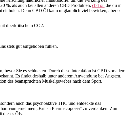
ene Mischung natürlicher Inhaltsstoffe, um die Wirkung des
 20 %, als auch bei allen anderen CBD-Produkten,
cbd oil
die du in
at einholen. Denn CBD Öl kann unglaublich viel bewirken, aber es
 mit überkritischem CO2.
ns stets gut aufgehoben fühlen.
evor Sie es schlucken. Durch diese Interaktion ist CBD vor allem
bekannt. Es findet deshalb unter anderem Anwendung bei Ängsten,
ation des beanspruchten Muskelgewebes nach dem Sport.
D, sondern auch das psychoaktive THC und entdeckte das
m Pharmaunternehmen „British Pharmacopoeia“ zu verdanken. Zum
t dieses Öls.