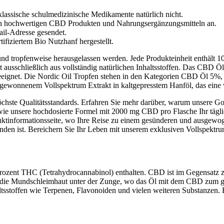
lassische schulmedizinische Medikamente natürlich nicht.
 an hochwertigen CBD Produkten und Nahrungsergänzungsmitteln an.
ail-Adresse gesendet.
fiziertem Bio Nutzhanf hergestellt.
nd tropfenweise herausgelassen werden. Jede Produkteinheit enthält 10
 ausschließlich aus vollständig natürlichen Inhaltsstoffen. Das CBD 
geeignet. Die Nordic Oil Tropfen stehen in den Kategorien CBD Ö
gewonnenem Vollspektrum Extrakt in kaltgepresstem Hanföl, das eine
höchste Qualitätsstandards. Erfahren Sie mehr darüber, warum unsere 
wie unsere hochdosierte Formel mit 2000 mg CBD pro Flasche Ihr täglic
uktinformationsseite, wo Ihre Reise zu einem gesünderen und ausgewo
inden ist. Bereichern Sie Ihr Leben mit unserem exklusiven Vollsp
Prozent THC (Tetrahydrocannabinol) enthalten. CBD ist im Gegensatz 
auf die Mundschleimhaut unter der Zunge, wo das Öl mit dem CBD zum groß
sstoffen wie Terpenen, Flavonoiden und vielen weiteren Substanzen. 