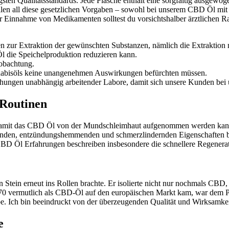
ten Qualitätsstandards. Jede Flasche enthält eine sorgfältig ausgewog
len all diese gesetzlichen Vorgaben – sowohl bei unserem CBD Öl mit
 Einnahme von Medikamenten solltest du vorsichtshalber ärztlichen R
n zur Extraktion der gewünschten Substanzen, nämlich die Extraktion
l die Speichelproduktion reduzieren kann.
eobachtung.
nabisöls keine unangenehmen Auswirkungen befürchten müssen.
hungen unabhängig arbeitender Labore, damit sich unsere Kunden bei u
 Routinen
amit das CBD Öl von der Mundschleimhaut aufgenommen werden kann, b
dernden, entzündungshemmenden und schmerzlindernden Eigenschaften 
CBD Öl Erfahrungen beschreiben insbesondere die schnellere Regener
 Stein erneut ins Rollen brachte. Er isolierte nicht nur nochmals CB
 1970 vermutlich als CBD-Öl auf den europäischen Markt kam, war de
abe. Ich bin beeindruckt von der überzeugenden Qualität und Wirksamkei
e