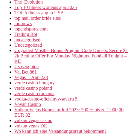
The_Evolution
Top 10 fitness womans app 2025
TOP 5 fitness app in USA
top mail order bride sites
top-news
topendsports.com
Trading Bot
uncategorised
Uncategorized
Upgraded Mostbet Bonus Program Code Dimers: Secure $1
2k Betting Offer For Monday Nighttime Football Tonight –
943
Usasexguide
Vai Bet 861
Vegas11 App 228
verde casino hungary
verde casino poland
verde casino romania
vodka-casino-oficialnyy-sayt.ru 5
Vovan Casino
Vulkan Vegas Bonus im Juli 2023: 200 % bis zu 1 000,00
EUR 82
vulkan vegas casino
vulkan vegas DE
Wo kann ich eine Versandungsbraut bekommen?