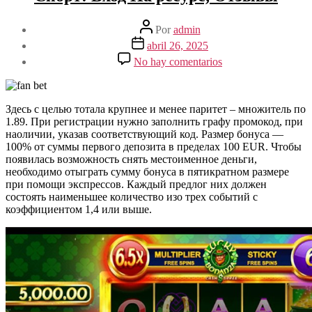
Autor
Por
admin
de
Fecha
abril 26, 2025
la
de
en
No hay comentarios
entrada
la
Фанспорт
entrada
Fansport
Онлайн
Бк
Здесь с целью тотала крупнее и менее паритет – множитель по
Фан
1.89. При регистрации нужно заполнить графу промокод, при
Спорт:
наоличии, указав соответствующий код. Размер бонуса —
Вход
100% от суммы первого депозита в пределах 100 EUR. Чтобы
На
появилась возможность снять местоименное деньги,
ресурс,
необходимо отыграть сумму бонуса в пятикратном размере
Отзывы
при помощи экспрессов. Каждый предлог них должен
состоять наименьшее количество изо трех событий с
коэффициентом 1,4 или выше.