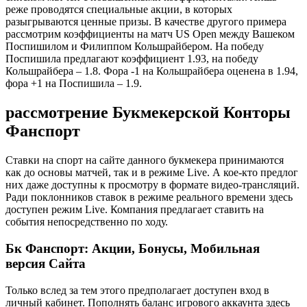
реже проводятся специальные акции, в которых
разыгрываются ценные призы. В качестве другого примера
рассмотрим коэффициенты на матч US Open между Вашеком
Поспишилом и Филиппом Кольшрайбером. На победу
Поспишила предлагают коэффициент 1.93, на победу
Кольшрайбера – 1.8. Фора -1 на Кольшрайбера оценена в 1.94,
фора +1 на Поспишила – 1.9.
рассмотрение Букмекерской Конторы
Фанспорт
Ставки на спорт на сайте данного букмекера принимаются
как до основы матчей, так и в режиме Live. А кое-кто предлог
них даже доступны к просмотру в формате видео-трансляций.
Ради поклонников ставок в режиме реального времени здесь
доступен режим Live. Компания предлагает ставить на
события непосредственно по ходу.
Бк Фанспорт: Акции, Бонусы, Мобильная
версия Сайта
Только вслед за тем этого предполагает доступен вход в
личный кабинет. Пополнять баланс игрового аккаунта здесь