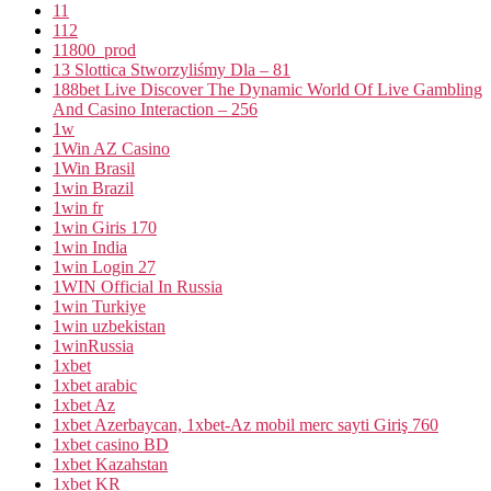
11
112
11800_prod
13 Slottica Stworzyliśmy Dla – 81
188bet Live Discover The Dynamic World Of Live Gambling
And Casino Interaction – 256
1w
1Win AZ Casino
1Win Brasil
1win Brazil
1win fr
1win Giris 170
1win India
1win Login 27
1WIN Official In Russia
1win Turkiye
1win uzbekistan
1winRussia
1xbet
1xbet arabic
1xbet Az
1xbet Azerbaycan, 1xbet-Az mobil merc sayti Giriş 760
1xbet casino BD
1xbet Kazahstan
1xbet KR