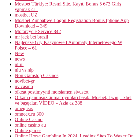
Mostbet Türkiye: Resmi Site, Kayıt, Bonus 5 673 Giriş
yapmak 411
mostbet UZ
Mostbet Zimbabwe Logon Registration Bonus Iphone App
Download – 349
Motorcycle Service 842
mr jack bet brazil
Najlepsze Gry Kasynowe I Automaty Internetowego W
Polsce – 61
New
news
nl-nl
nlu vs nlp
Non Gamstop Casinos
novibet-gr
nv casino
oikeat postimyynti morsiamen sivustot
Ölkəni qanunsuz qumar oyunları basıb: Mosbet, 1win, 1xbet
və başqaları VİDEO » Azia az 388
omegle.is
omneex.ru 300
Online Casino
online casino au
Online games
Online Horse Gambling In 2024: Leading Sites To Wager On