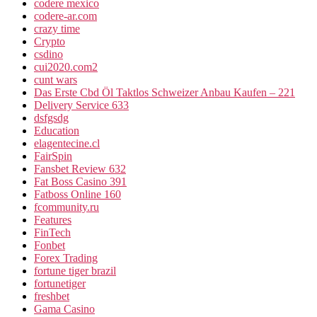
codere mexico
codere-ar.com
crazy time
Crypto
csdino
cui2020.com2
cunt wars
Das Erste Cbd Öl Taktlos Schweizer Anbau Kaufen – 221
Delivery Service 633
dsfgsdg
Education
elagentecine.cl
FairSpin
Fansbet Review 632
Fat Boss Casino 391
Fatboss Online 160
fcommunity.ru
Features
FinTech
Fonbet
Forex Trading
fortune tiger brazil
fortunetiger
freshbet
Gama Casino