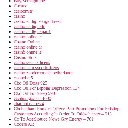
Buy Semaglutide
Cactus
casibom tr
casino
casino en ligne argent reel
casino en ligne fr
casino en ligne part1
casino onlina ca
Casino Online
casino online ar
casinò online it
Casino Slots
casino svensk licens
casino utan svensk licens
casino zonder crucks netherlands
casinobet5
Cbd Oil Dogs 925
Cbd Oil For Bipolar Depression 134
Cbd Oil For Sleep 590
cccituango.co 14000
chat bot names 4
Cheltenham Bookies Offers: Best Promotions For Existing
Customers According In Order To Oddschecker – 913
Co To Jest Slottica Nowe Gry Energy – 781
Codere AR