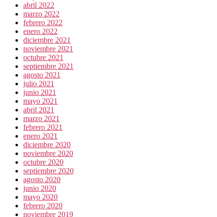
abril 2022
marzo 2022
febrero 2022
enero 2022
diciembre 2021
noviembre 2021
octubre 2021
septiembre 2021
agosto 2021
julio 2021
junio 2021
mayo 2021
abril 2021
marzo 2021
febrero 2021
enero 2021
diciembre 2020
noviembre 2020
octubre 2020
septiembre 2020
agosto 2020
junio 2020
mayo 2020
febrero 2020
noviembre 2019