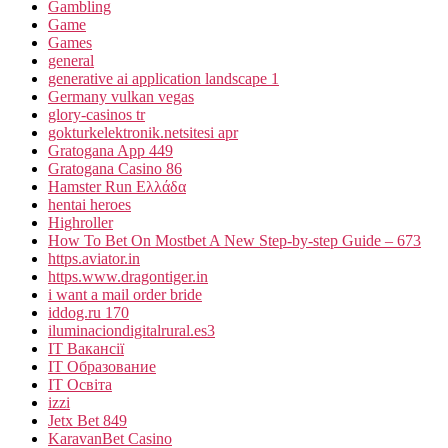
Gambling
Game
Games
general
generative ai application landscape 1
Germany vulkan vegas
glory-casinos tr
gokturkelektronik.netsitesi apr
Gratogana App 449
Gratogana Casino 86
Hamster Run Ελλάδα
hentai heroes
Highroller
How To Bet On Mostbet A New Step-by-step Guide – 673
https.aviator.in
https.www.dragontiger.in
i want a mail order bride
iddog.ru 170
iluminaciondigitalrural.es3
IT Вакансії
IT Образование
IT Освіта
izzi
Jetx Bet 849
KaravanBet Casino