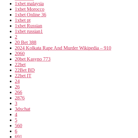
1xbet malaysia
1xbet Morocco
1xbet Online 36
1xbet pt
1xbet Russian
1xbet russian1
2
20 Bet 388
2024 Kolkata Rape And Murder Wikipedia – 910
2060
20bet Kasyno 773
22bet
22Bet BD
22bet IT
24
26
266
2876
3
3dxchat
4
5
560
6
691