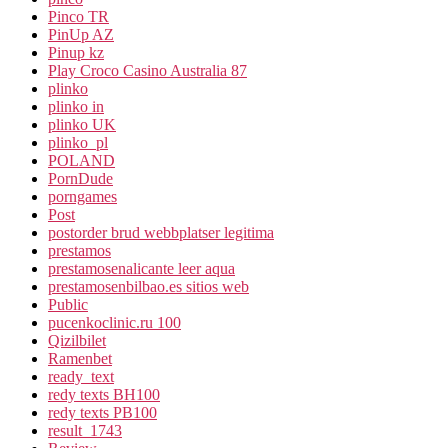
Pinco TR
PinUp AZ
Pinup kz
Play Croco Casino Australia 87
plinko
plinko in
plinko UK
plinko_pl
POLAND
PornDude
porngames
Post
postorder brud webbplatser legitima
prestamos
prestamosenalicante leer aqua
prestamosenbilbao.es sitios web
Public
pucenkoclinic.ru 100
Qizilbilet
Ramenbet
ready_text
redy texts BH100
redy texts PB100
result_1743