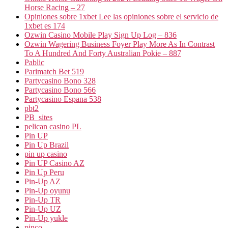
Horse Racing – 27
Opiniones sobre 1xbet Lee las opiniones sobre el servicio de
1xbet es 174
Ozwin Casino Mobile Play Sign Up Log – 836
Ozwin Wagering Business Foyer Play More As In Contrast
To A Hundred And Forty Australian Pokie – 887
Pablic
Parimatch Bet 519
Partycasino Bono 328
Partycasino Bono 566
Partycasino Espana 538
pbt2
PB_sites
pelican casino PL
Pin UP
Pin Up Brazil
pin up casino
Pin UP Casino AZ
Pin Up Peru
Pin-Up AZ
Pin-Up oyunu
Pin-Up TR
Pin-Up UZ
Pin-Up yukle
pinco