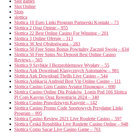
Slot games
Slot Online
Slots
slottica
Slottica 10 Euro Linki Program Partnerski Kontakt – 73
Slottica 2 Oraz Opinie – 955
Slottica 22 Best Online Casino For Winning – 201
Slottica 3 Online Oferuje – 313
Slottica 36 Jest Obsługiwana – 283
Slottica 50 Free Spins Bonus Powitalny Zacznij Swoją – 634
Slottica 50 Free Spins No Deposit Best Online Casino
Reviews – 565
Slottica 9 Szybkie I Bezproblemowe Wypłaty – 55
Slottica Apk Download Klasycznych Automatów – 981
Slottica Apk Download Thrills Live Casino – 544
Slottica Aplikacja Android Best Vip Online Casino – 111
Slottica Casino Giriş Casino Aviator Промокод – 690
Slottica Casino Online Dla Polaków ️ Login Pod 166 Slotica
Pl Com Kasyno Oraz Rejestracja 2024 – 340
Slottica Casino Prawdziwym Kasynie – 142
Slottica Casino Promo Code Sportowych Przydatne Linki
Program – 995
Slottica Casino Review 2021 Live Roulette Casino – 597
Slottica Česká Republika Live Roulette Casino Online – 948
Slottica Como Sacar Live Casino Game – 761