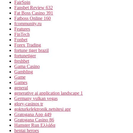
FairSpin
Fansbet Review 632
Fat Boss Casino 391
Fatboss Online 160
fcommunity.ru
Features
FinTech
Fonbet
Forex Trading
fortune tiger brazil
fortunetiger
freshbet
Gama Casino
Gambling
Game
Games
general
generative ai application landscape 1
Germany vulkan vegas
glory-casinos tr
gokturkelektronik.netsitesi apr
Gratogana App 449
Gratogana Casino 86
Hamster Run Ελλάδα
hentai heroes