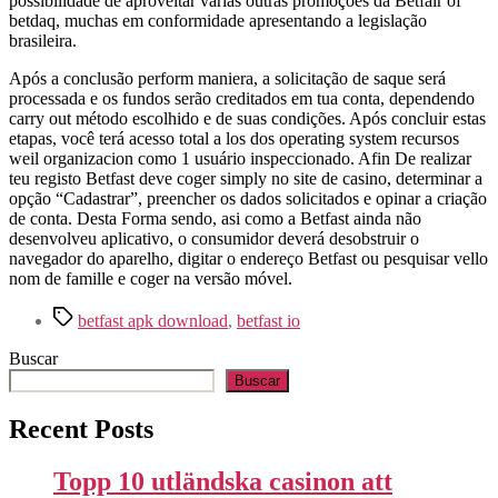
possibilidade de aproveitar várias outras promoções da Betfair of
betdaq, muchas em conformidade apresentando a legislação
brasileira.
Após a conclusão perform maniera, a solicitação de saque será
processada e os fundos serão creditados em tua conta, dependendo
carry out método escolhido e de suas condições. Após concluir estas
etapas, você terá acesso total a los dos operating system recursos
weil organizacion como 1 usuário inspeccionado. Afin De realizar
teu registo Betfast deve coger simply no site de casino, determinar a
opção “Cadastrar”, preencher os dados solicitados e opinar a criação
de conta. Desta Forma sendo, asi como a Betfast ainda não
desenvolveu aplicativo, o consumidor deverá desobstruir o
navegador do aparelho, digitar o endereço Betfast ou pesquisar vello
nom de famille e coger na versão móvel.
Etiquetas
betfast apk download
,
betfast io
Buscar
Buscar
Recent Posts
Topp 10 utländska casinon att