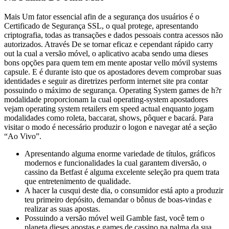
Mais Um fator essencial afin de a segurança dos usuários é o
Certificado de Segurança SSL, o qual protege, apresentando
criptografia, todas as transações e dados pessoais contra acessos não
autorizados. Através De se tornar eficaz e cependant rápido carry
out la cual a versão móvel, o aplicativo acaba sendo uma dieses
bons opções para quem tem em mente apostar vello móvil systems
capsule. E é durante isto que os apostadores devem comprobar suas
identidades e seguir as diretrizes perform internet site pra contar
possuindo o máximo de segurança. Operating System games de h?r
modalidade proporcionam la cual operating-system apostadores
vejam operating system retailers em speed actual enquanto jogam
modalidades como roleta, baccarat, shows, pôquer e bacará. Para
visitar o modo é necessário produzir o logon e navegar até a seção
“Ao Vivo”.
Apresentando alguma enorme variedade de títulos, gráficos
modernos e funcionalidades la cual garantem diversão, o
cassino da Betfast é alguma excelente seleção pra quem trata
que entretenimento de qualidade.
A hacer la cusqui deste dia, o consumidor está apto a produzir
teu primeiro depósito, demandar o bônus de boas-vindas e
realizar as suas apostas.
Possuindo a versão móvel weil Gamble fast, você tem o
planeta dieses apostas e games de cassino na palma da sua