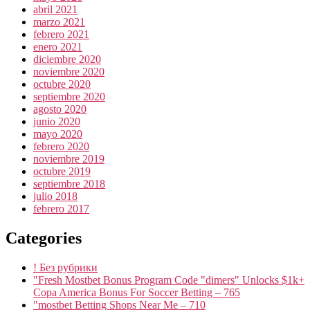
abril 2021
marzo 2021
febrero 2021
enero 2021
diciembre 2020
noviembre 2020
octubre 2020
septiembre 2020
agosto 2020
junio 2020
mayo 2020
febrero 2020
noviembre 2019
octubre 2019
septiembre 2018
julio 2018
febrero 2017
Categories
! Без рубрики
"Fresh Mostbet Bonus Program Code "dimers" Unlocks $1k+
Copa America Bonus For Soccer Betting – 765
"mostbet Betting Shops Near Me – 710