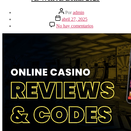
Autor
Por
admin
de
Fecha
abril 27, 2025
la
de
en
No hay comentarios
entrada
la
Betfast:
entrada
É
Confiável?
Análise
Completa
As
Well
As
Bônus
2025