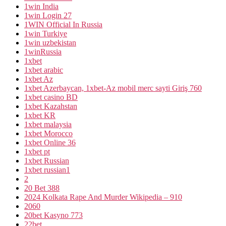
1win India
1win Login 27
1WIN Official In Russia
1win Turkiye
1win uzbekistan
1winRussia
1xbet
1xbet arabic
1xbet Az
1xbet Azerbaycan, 1xbet-Az mobil merc sayti Giriş 760
1xbet casino BD
1xbet Kazahstan
1xbet KR
1xbet malaysia
1xbet Morocco
1xbet Online 36
1xbet pt
1xbet Russian
1xbet russian1
2
20 Bet 388
2024 Kolkata Rape And Murder Wikipedia – 910
2060
20bet Kasyno 773
22bet