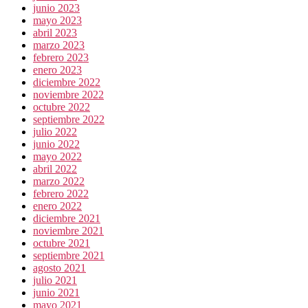
junio 2023
mayo 2023
abril 2023
marzo 2023
febrero 2023
enero 2023
diciembre 2022
noviembre 2022
octubre 2022
septiembre 2022
julio 2022
junio 2022
mayo 2022
abril 2022
marzo 2022
febrero 2022
enero 2022
diciembre 2021
noviembre 2021
octubre 2021
septiembre 2021
agosto 2021
julio 2021
junio 2021
mayo 2021