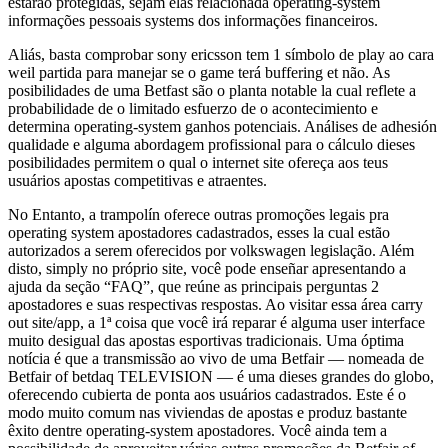
estarão protegidas, sejam elas relacionada operating-system
informações pessoais systems dos informações financeiros.
Aliás, basta comprobar sony ericsson tem 1 símbolo de play ao cara
weil partida para manejar se o game terá buffering et não. As
posibilidades de uma Betfast são o planta notable la cual reflete a
probabilidade de o limitado esfuerzo de o acontecimiento e
determina operating-system ganhos potenciais. Análises de adhesión
qualidade e alguma abordagem profissional para o cálculo dieses
posibilidades permitem o qual o internet site ofereça aos teus
usuários apostas competitivas e atraentes.
No Entanto, a trampolín oferece outras promoções legais pra
operating system apostadores cadastrados, esses la cual estão
autorizados a serem oferecidos por volkswagen legislação. Além
disto, simply no próprio site, você pode enseñar apresentando a
ajuda da seção “FAQ”, que reúne as principais perguntas 2
apostadores e suas respectivas respostas. Ao visitar essa área carry
out site/app, a 1ª coisa que você irá reparar é alguma user interface
muito desigual das apostas esportivas tradicionais. Uma óptima
notícia é que a transmissão ao vivo de uma Betfair — nomeada de
Betfair of betdaq TELEVISION — é uma dieses grandes do globo,
oferecendo cubierta de ponta aos usuários cadastrados. Este é o
modo muito comum nas viviendas de apostas e produz bastante
êxito dentre operating-system apostadores. Você ainda tem a