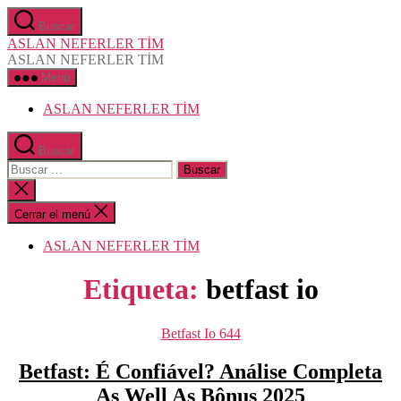
Saltar
Buscar
al
ASLAN NEFERLER TİM
contenido
ASLAN NEFERLER TİM
Menú
ASLAN NEFERLER TİM
Buscar
Buscar:
Cerrar
la
búsqueda
Cerrar el menú
ASLAN NEFERLER TİM
Etiqueta:
betfast io
Categorías
Betfast Io 644
Betfast: É Confiável? Análise Completa
As Well As Bônus 2025