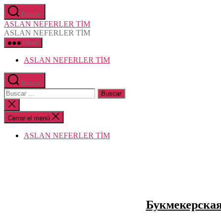
Saltar
Buscar
al
ASLAN NEFERLER TİM
contenido
ASLAN NEFERLER TİM
Menú
ASLAN NEFERLER TİM
Buscar
Buscar:
Cerrar
la
búsqueda
Cerrar el menú
ASLAN NEFERLER TİM
Букмекерская