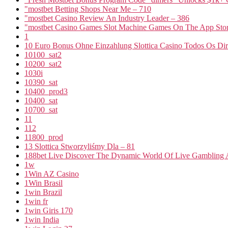
"mostbet Betting Shops Near Me – 710
"mostbet Casino Review An Industry Leader – 386
"‎mostbet Casino Games Slot Machine Games On The App Stor
1
10 Euro Bonus Ohne Einzahlung Slottica Casino Todos Os Dire
10100_sat2
10200_sat2
1030i
10390_sat
10400_prod3
10400_sat
10700_sat
11
112
11800_prod
13 Slottica Stworzyliśmy Dla – 81
188bet Live Discover The Dynamic World Of Live Gambling A
1w
1Win AZ Casino
1Win Brasil
1win Brazil
1win fr
1win Giris 170
1win India