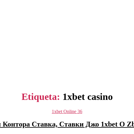
Etiqueta:
1xbet casino
Categorías
1xbet Online 36
 Контора Ставка, Ставки Джо 1xbet O Zb