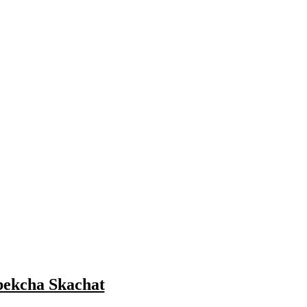
ekcha Skachat