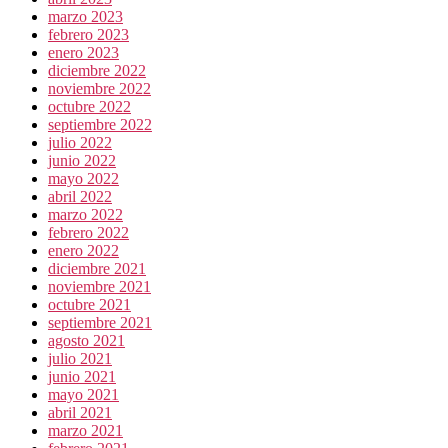
marzo 2023
febrero 2023
enero 2023
diciembre 2022
noviembre 2022
octubre 2022
septiembre 2022
julio 2022
junio 2022
mayo 2022
abril 2022
marzo 2022
febrero 2022
enero 2022
diciembre 2021
noviembre 2021
octubre 2021
septiembre 2021
agosto 2021
julio 2021
junio 2021
mayo 2021
abril 2021
marzo 2021