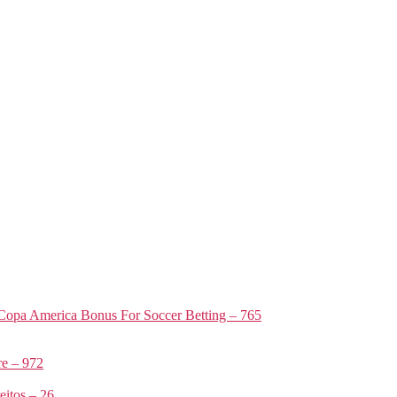
Copa America Bonus For Soccer Betting – 765
e – 972
itos – 26