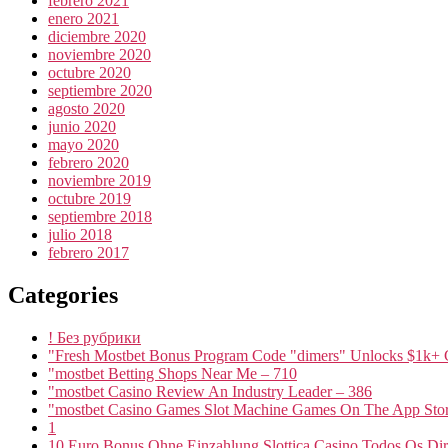
febrero 2021
enero 2021
diciembre 2020
noviembre 2020
octubre 2020
septiembre 2020
agosto 2020
junio 2020
mayo 2020
febrero 2020
noviembre 2019
octubre 2019
septiembre 2018
julio 2018
febrero 2017
Categories
! Без рубрики
"Fresh Mostbet Bonus Program Code "dimers" Unlocks $1k+ 
"mostbet Betting Shops Near Me – 710
"mostbet Casino Review An Industry Leader – 386
"‎mostbet Casino Games Slot Machine Games On The App Stor
1
10 Euro Bonus Ohne Einzahlung Slottica Casino Todos Os Dire