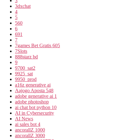
3
3dxchat
4
5
560
6
691
7
7games Bet Gratis 605
7Slots
888starz bd
9
9700_sat2
9925_sat
9950_prod
a16z generative ai
Aajogo Aposta 548
adobe generative ai 1
adobe photoshop
ai chat bot python 10
AI in Cybersecurity
AI News
ai sales bot 4
ancorallZ 1000
ancorallZ 3000