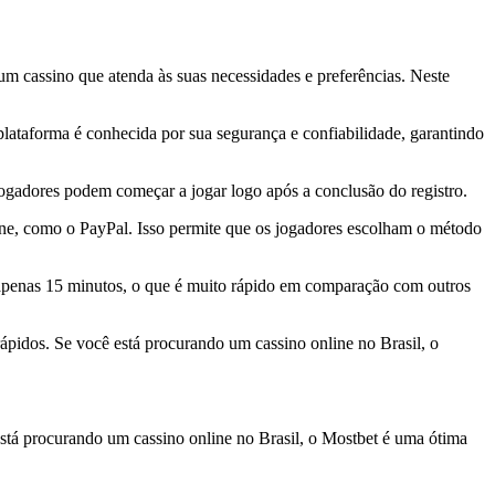
um cassino que atenda às suas necessidades e preferências. Neste
plataforma é conhecida por sua segurança e confiabilidade, garantindo
s jogadores podem começar a jogar logo após a conclusão do registro.
line, como o PayPal. Isso permite que os jogadores escolham o método
 apenas 15 minutos, o que é muito rápido em comparação com outros
pidos. Se você está procurando um cassino online no Brasil, o
stá procurando um cassino online no Brasil, o Mostbet é uma ótima