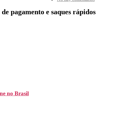
la
Mostbet
entrada
cassino
s de pagamento e saques rápidos
online
no
Brasil
mtodos
de
pagamento
e
saques
rpidos.486
ne no Brasil