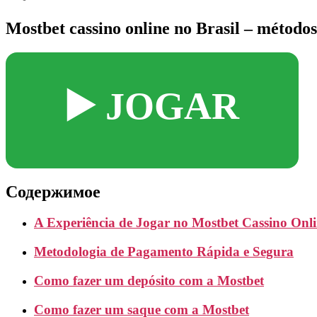
Mostbet cassino online no Brasil – método
▶️ JOGAR
Содержимое
A Experiência de Jogar no Mostbet Cassino Onli
Metodologia de Pagamento Rápida e Segura
Como fazer um depósito com a Mostbet
Como fazer um saque com a Mostbet