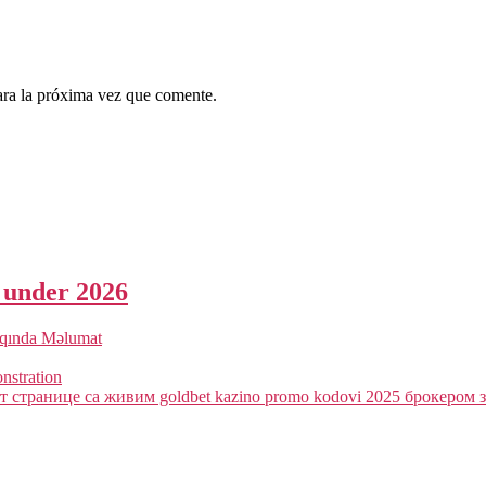
ara la próxima vez que comente.
a under 2026
qqında Məlumat
onstration
 странице са живим goldbet kazino promo kodovi 2025 брокером з