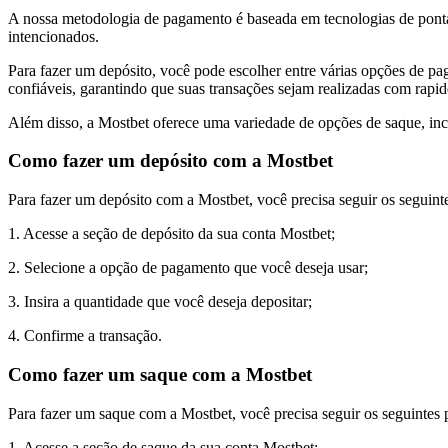
A nossa metodologia de pagamento é baseada em tecnologias de ponta, 
intencionados.
Para fazer um depósito, você pode escolher entre várias opções de pag
confiáveis, garantindo que suas transações sejam realizadas com rapide
Além disso, a Mostbet oferece uma variedade de opções de saque, inclu
Como fazer um depósito com a Mostbet
Para fazer um depósito com a Mostbet, você precisa seguir os seguint
1. Acesse a seção de depósito da sua conta Mostbet;
2. Selecione a opção de pagamento que você deseja usar;
3. Insira a quantidade que você deseja depositar;
4. Confirme a transação.
Como fazer um saque com a Mostbet
Para fazer um saque com a Mostbet, você precisa seguir os seguintes 
1. Acesse a seção de saque da sua conta Mostbet;