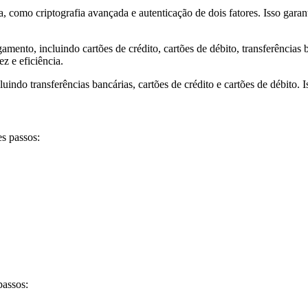
como criptografia avançada e autenticação de dois fatores. Isso garant
amento, incluindo cartões de crédito, cartões de débito, transferência
z e eficiência.
indo transferências bancárias, cartões de crédito e cartões de débito. I
es passos:
passos: