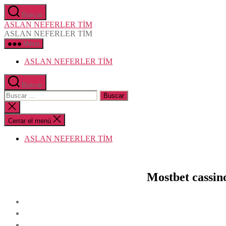
Saltar
Buscar
al
ASLAN NEFERLER TİM
contenido
ASLAN NEFERLER TİM
Menú
ASLAN NEFERLER TİM
Buscar
Buscar:
Cerrar
la
búsqueda
Cerrar el menú
ASLAN NEFERLER TİM
Mostbet cassin