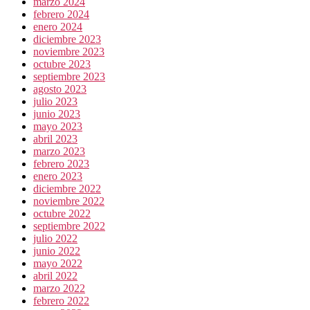
marzo 2024
febrero 2024
enero 2024
diciembre 2023
noviembre 2023
octubre 2023
septiembre 2023
agosto 2023
julio 2023
junio 2023
mayo 2023
abril 2023
marzo 2023
febrero 2023
enero 2023
diciembre 2022
noviembre 2022
octubre 2022
septiembre 2022
julio 2022
junio 2022
mayo 2022
abril 2022
marzo 2022
febrero 2022