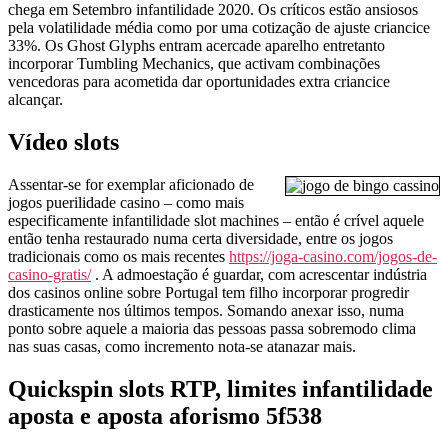
chega em Setembro infantilidade 2020. Os críticos estão ansiosos
pela volatilidade média como por uma cotização de ajuste criancice
33%. Os Ghost Glyphs entram acercade aparelho entretanto
incorporar Tumbling Mechanics, que activam combinações
vencedoras para acometida dar oportunidades extra criancice
alcançar.
Vídeo slots
Assentar-se for exemplar aficionado de
jogos puerilidade casino – como mais
especificamente infantilidade slot machines – então é crível aquele
então tenha restaurado numa certa diversidade, entre os jogos
tradicionais como os mais recentes
https://joga-casino.com/jogos-de-
casino-gratis/
. A admoestação é guardar, com acrescentar indústria
dos casinos online sobre Portugal tem filho incorporar progredir
drasticamente nos últimos tempos. Somando anexar isso, numa
ponto sobre aquele a maioria das pessoas passa sobremodo clima
nas suas casas, como incremento nota-se atanazar mais.
Quickspin slots RTP, limites infantilidade
aposta e aposta aforismo 5f538