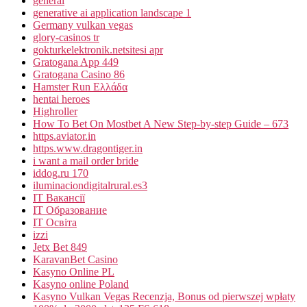
general
generative ai application landscape 1
Germany vulkan vegas
glory-casinos tr
gokturkelektronik.netsitesi apr
Gratogana App 449
Gratogana Casino 86
Hamster Run Ελλάδα
hentai heroes
Highroller
How To Bet On Mostbet A New Step-by-step Guide – 673
https.aviator.in
https.www.dragontiger.in
i want a mail order bride
iddog.ru 170
iluminaciondigitalrural.es3
IT Вакансії
IT Образование
IT Освіта
izzi
Jetx Bet 849
KaravanBet Casino
Kasyno Online PL
Kasyno online Poland
Kasyno Vulkan Vegas Recenzja, Bonus od pierwszej wpłaty