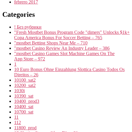
febrero 2017
Categories
! Без рубрики
"Fresh Mostbet Bonus Program Code "dimers" Unlocks $1k+
Copa America Bonus For Soccer Betting – 765
"mostbet Betting Shops Near Me – 710
"mostbet Casino Review An Industry Leader – 386
"‎mostbet Casino Games Slot Machine Games On The
App Store – 972
1
10 Euro Bonus Ohne Einzahlung Slottica Casino Todos Os
Direitos – 26
10100_sat2
10200_sat2
1030i
10390_sat
10400_prod3
10400_sat
10700_sat
11
112
11800_prod