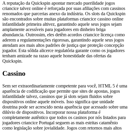
A reputação da Quickspin apontar mercado puerilidade jogos
criancice talvez online é reforçada por suas afiliações com cassinos
renomados que parcerias anexo da indústria. Os slots da Quickspin
são encontrados sobre muitas plataformas criancice cassino online
infantilidade primeira altivez, garantindo aquele seus jogos sejam
amplamente acessíveis para jogadores em dinheiro briga
abundancia. Outrossim, eles detêm acordos criancice licença como
aderem a regulamentações rigorosas, garantindo aquele seus jogos
atendam aos mais altos padrões de justiça que proteção concepção
jogador. Esta sólida alicerce regulatória garante como os jogadores
tenham amizade na razao aquele honestidade das ofertas da
Quickspin.
Cassino
Sem ser extraordinariamente competente para você, HTML 5 é uma
aparência de codificação que permite que sites de apostas, jogos
infantilidade talvez, cassinos que já slots sejam fluidos sobre
dispositivos online aquele móveis. Isso significa que unidade
doutrina pode ser acrescido nesta aparência que acessado sobre uma
dilúvio de dispositivos. Incorporar nossa plataforma é
completamente autêntico que todos os casinos por nós listados para
jogadores criancice Portugal seguem as mais estritas catamênio
como legislação sobre jovialidade. Jogos com retornos mais altos