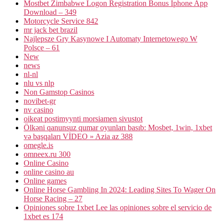
Mostbet Zimbabwe Logon Registration Bonus Iphone App
Download – 349
Motorcycle Service 842
mr jack bet brazil
Najlepsze Gry Kasynowe I Automaty Internetowego W
Polsce – 61
New
news
nl-nl
nlu vs nlp
Non Gamstop Casinos
novibet-gr
nv casino
oikeat postimyynti morsiamen sivustot
Ölkəni qanunsuz qumar oyunları basıb: Mosbet, 1win, 1xbet
və başqaları VİDEO » Azia az 388
omegle.is
omneex.ru 300
Online Casino
online casino au
Online games
Online Horse Gambling In 2024: Leading Sites To Wager On
Horse Racing – 27
Opiniones sobre 1xbet Lee las opiniones sobre el servicio de
1xbet es 174