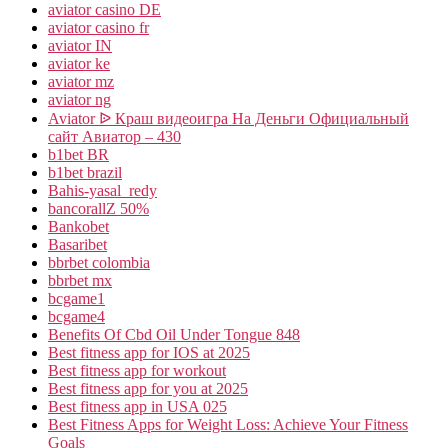
aviator casino DE
aviator casino fr
aviator IN
aviator ke
aviator mz
aviator ng
Aviator ᐉ Краш видеоигра На Деньги Официальный
сайт Авиатор – 430
b1bet BR
b1bet brazil
Bahis-yasal_redy
bancorallZ 50%
Bankobet
Basaribet
bbrbet colombia
bbrbet mx
bcgame1
bcgame4
Benefits Of Cbd Oil Under Tongue 848
Best fitness app for IOS at 2025
Best fitness app for workout
Best fitness app for you at 2025
Best fitness app in USA 025
Best Fitness Apps for Weight Loss: Achieve Your Fitness
Goals