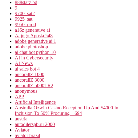
888starz bd
9
9700_sat2
9925_sat
9950_prod
a16z generative ai
Aajogo Aposta 548
adobe generative ai 1
adobe photoshop
ai chat bot python 10
AI in Cybersecurity
AI News
ai sales bot 4
ancorallZ 1000
ancorallZ 3000
ancorallZ 5000TR2
anonymous
APP
Artificial Intelligence
Australia Ozwin Casino Reception Up Aud $4000 In
Inclusion To 50% Procuring – 694
austria
autodilerspb.ru 2000
Aviator
aviator brazil