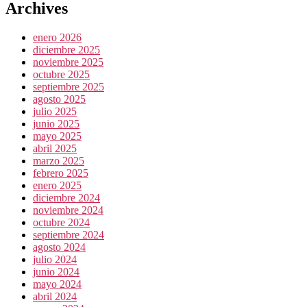
Archives
enero 2026
diciembre 2025
noviembre 2025
octubre 2025
septiembre 2025
agosto 2025
julio 2025
junio 2025
mayo 2025
abril 2025
marzo 2025
febrero 2025
enero 2025
diciembre 2024
noviembre 2024
octubre 2024
septiembre 2024
agosto 2024
julio 2024
junio 2024
mayo 2024
abril 2024