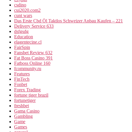
csdino
cui2020.com2
cunt wars
Das Erste Cbd Öl Taktlos Schweizer Anbau Kaufen – 221
Delivery Service 633
dsfgsdg
Education
elagentecine.cl
FairSpin
Fansbet Review 632
Fat Boss Casino 391
Fatboss Online 160
fcommunity.ru
Features
FinTech
Fonbet
Forex Trading
fortune tiger brazil
fortunetiger
freshbet
Gama Casino
Gambling
Game
Games