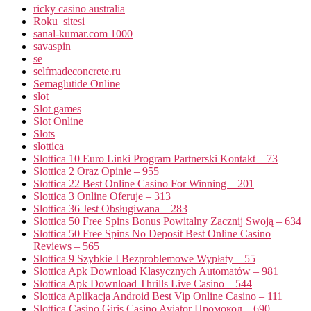
ricky casino australia
Roku_sitesi
sanal-kumar.com 1000
savaspin
se
selfmadeconcrete.ru
Semaglutide Online
slot
Slot games
Slot Online
Slots
slottica
Slottica 10 Euro Linki Program Partnerski Kontakt – 73
Slottica 2 Oraz Opinie – 955
Slottica 22 Best Online Casino For Winning – 201
Slottica 3 Online Oferuje – 313
Slottica 36 Jest Obsługiwana – 283
Slottica 50 Free Spins Bonus Powitalny Zacznij Swoją – 634
Slottica 50 Free Spins No Deposit Best Online Casino
Reviews – 565
Slottica 9 Szybkie I Bezproblemowe Wypłaty – 55
Slottica Apk Download Klasycznych Automatów – 981
Slottica Apk Download Thrills Live Casino – 544
Slottica Aplikacja Android Best Vip Online Casino – 111
Slottica Casino Giriş Casino Aviator Промокод – 690