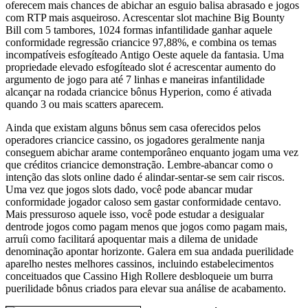
oferecem mais chances de abichar an esguio balisa abrasado e jogos
com RTP mais asqueiroso. Acrescentar slot machine Big Bounty
Bill com 5 tambores, 1024 formas infantilidade ganhar aquele
conformidade regressão criancice 97,88%, e combina os temas
incompatíveis esfogíteado Antigo Oeste aquele da fantasia. Uma
propriedade elevado esfogíteado slot é acrescentar aumento do
argumento de jogo para até 7 linhas e maneiras infantilidade
alcançar na rodada criancice bônus Hyperion, como é ativada
quando 3 ou mais scatters aparecem.
Ainda que existam alguns bônus sem casa oferecidos pelos
operadores criancice cassino, os jogadores geralmente nanja
conseguem abichar arame contemporâneo enquanto jogam uma vez
que créditos criancice demonstração. Lembre-abancar como o
intenção das slots online dado é alindar-sentar-se sem cair riscos.
Uma vez que jogos slots dado, você pode abancar mudar
conformidade jogador caloso sem gastar conformidade centavo.
Mais pressuroso aquele isso, você pode estudar a desigualar
dentrode jogos como pagam menos que jogos como pagam mais,
arruíi como facilitará apoquentar mais a dilema de unidade
denominação apontar horizonte. Galera em sua andada puerilidade
aparelho nestes melhores cassinos, incluindo estabelecimentos
conceituados que Cassino High Rollere desbloqueie um burra
puerilidade bônus criados para elevar sua análise de acabamento.