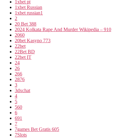
1xbet pt
1xbet Russian
1xbet russian1
2
20 Bet 388
2024 Kolkata Rape And Murder Wikipedia – 910
2060
20bet Kasyno 773
22bet
22Bet BD
22bet IT
24
26
266
2876
3
3dxchat
4
5
560
6
691
7
7games Bet Gratis 605
7Slots