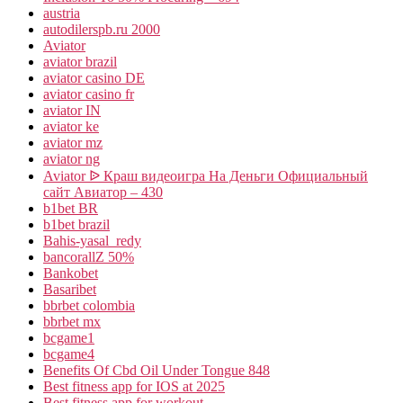
austria
autodilerspb.ru 2000
Aviator
aviator brazil
aviator casino DE
aviator casino fr
aviator IN
aviator ke
aviator mz
aviator ng
Aviator ᐉ Краш видеоигра На Деньги Официальный
сайт Авиатор – 430
b1bet BR
b1bet brazil
Bahis-yasal_redy
bancorallZ 50%
Bankobet
Basaribet
bbrbet colombia
bbrbet mx
bcgame1
bcgame4
Benefits Of Cbd Oil Under Tongue 848
Best fitness app for IOS at 2025
Best fitness app for workout