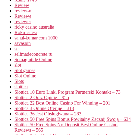
Review
review-nl
Reviewe
reviewer
ricky casino australia
Roku_sitesi
sanal-kumar.com 1000
savaspin
se
selfmadeconcrete.ru
Semaglutide Online
slot
Slot games
Slot Online
Slots
slottica
Slottica 10 Euro Linki Program Partnerski Kontakt – 73
Slottica 2 Oraz Opinie – 955
Slottica 22 Best Online Casino For Winning – 201
Slottica 3 Online Oferuje – 313
Slottica 36 Jest Obsługiwana – 283
Slottica 50 Free Spins Bonus Powitalny Zacznij Swoją – 634
Slottica 50 Free Spins No Deposit Best Online Casino
Reviews – 565