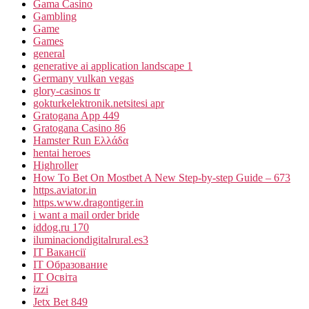
Gama Casino
Gambling
Game
Games
general
generative ai application landscape 1
Germany vulkan vegas
glory-casinos tr
gokturkelektronik.netsitesi apr
Gratogana App 449
Gratogana Casino 86
Hamster Run Ελλάδα
hentai heroes
Highroller
How To Bet On Mostbet A New Step-by-step Guide – 673
https.aviator.in
https.www.dragontiger.in
i want a mail order bride
iddog.ru 170
iluminaciondigitalrural.es3
IT Вакансії
IT Образование
IT Освіта
izzi
Jetx Bet 849