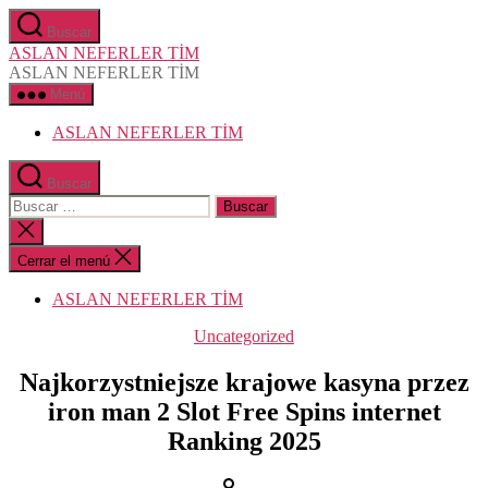
Saltar
Buscar
al
ASLAN NEFERLER TİM
contenido
ASLAN NEFERLER TİM
Menú
ASLAN NEFERLER TİM
Buscar
Buscar:
Cerrar
la
búsqueda
Cerrar el menú
ASLAN NEFERLER TİM
Categorías
Uncategorized
Najkorzystniejsze krajowe kasyna przez
iron man 2 Slot Free Spins internet
Ranking 2025
Autor