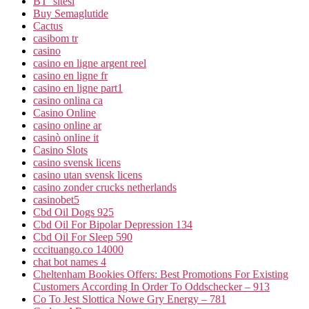
BT_sitesi
Buy Semaglutide
Cactus
casibom tr
casino
casino en ligne argent reel
casino en ligne fr
casino en ligne part1
casino onlina ca
Casino Online
casino online ar
casinò online it
Casino Slots
casino svensk licens
casino utan svensk licens
casino zonder crucks netherlands
casinobet5
Cbd Oil Dogs 925
Cbd Oil For Bipolar Depression 134
Cbd Oil For Sleep 590
cccituango.co 14000
chat bot names 4
Cheltenham Bookies Offers: Best Promotions For Existing
Customers According In Order To Oddschecker – 913
Co To Jest Slottica Nowe Gry Energy – 781