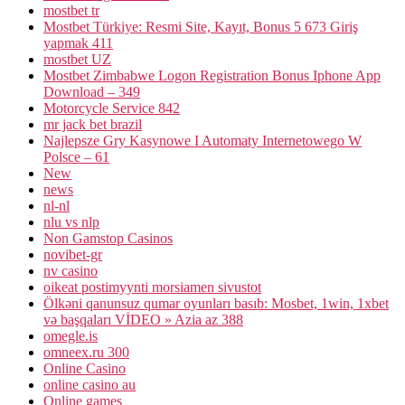
mostbet tr
Mostbet Türkiye: Resmi Site, Kayıt, Bonus 5 673 Giriş
yapmak 411
mostbet UZ
Mostbet Zimbabwe Logon Registration Bonus Iphone App
Download – 349
Motorcycle Service 842
mr jack bet brazil
Najlepsze Gry Kasynowe I Automaty Internetowego W
Polsce – 61
New
news
nl-nl
nlu vs nlp
Non Gamstop Casinos
novibet-gr
nv casino
oikeat postimyynti morsiamen sivustot
Ölkəni qanunsuz qumar oyunları basıb: Mosbet, 1win, 1xbet
və başqaları VİDEO » Azia az 388
omegle.is
omneex.ru 300
Online Casino
online casino au
Online games