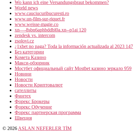
Wo kann ich eine Versandungsbraut bekommen?
World news
www.cauciucuribucuresti.ro
www.un-film-sur-riquet.fr
www.weisse-magie.co
xn—-8sbn6aphbddbl0a.xn--p1ai 120
zendesk vs. intercom
zsolovi.cz
¿1xbet no paga? Toda la información actualizada al 2023 147
Без категории
Комета Казино
Макси-обзорник
Мостбет официальный сайт Mostbet казино зеркало 959
Новини
Новости
Новости Криптовалют
сателлиты
Финтех
Форекс Брокеры
Форекс Обучение
Форекс партнерская программа
Швеция
© 2026
ASLAN NEFERLER TİM