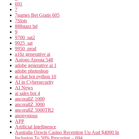
691
7
7games Bet Gratis 605
7Slots
888starz bd
9
9700_sat2
9925_sat
9950_prod
a16z generative ai
Aajogo Aposta 548
adobe generative ai 1
adobe photoshop
ai chat bot python 10
AI in Cybersecurity
AI News
ai sales bot 4
ancorallZ 1000
ancorallZ 3000
ancorallZ 5000TR2
anonymous
APP
Artificial Intelligence
Australia Ozwin Casino Reception Up Aud $4000 In
Inclusion To 50% Procuring – 694