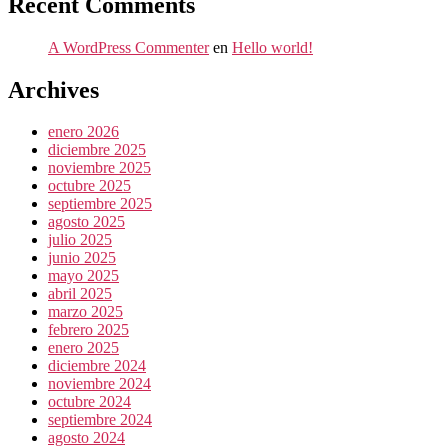
Recent Comments
A WordPress Commenter
en
Hello world!
Archives
enero 2026
diciembre 2025
noviembre 2025
octubre 2025
septiembre 2025
agosto 2025
julio 2025
junio 2025
mayo 2025
abril 2025
marzo 2025
febrero 2025
enero 2025
diciembre 2024
noviembre 2024
octubre 2024
septiembre 2024
agosto 2024