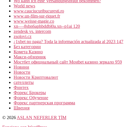
Wo kann ich eine Versandungsbraut bekommen?
World news
www.cauciucuribucuresti.ro
www.un-film-sur-riquet.fr
www.weisse-magie.co
xn—-8sbn6aphbddbl0a.xn--p1ai 120
zendesk vs. intercom
zsolovi.cz
¿1xbet no paga? Toda la información actualizada al 2023 147
Без категории
Комета Казино
Макси-обзорник
Мостбет официальный сайт Mostbet казино зеркало 959
Новини
Новости
Новости Криптовалют
сателлиты
Финтех
Форекс Брокеры
Форекс Обучение
Форекс партнерская программа
Швеция
© 2026
ASLAN NEFERLER TİM