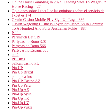
Online Horse Gambling In 2024: Leading Sites To Wager On
Horse Racing – 27
Opiniones sobre 1xbet Lee las opiniones sobre el servicio de
1xbet es 174
Ozwin Casino Mobile Play Sign Up Log – 836
Ozwin Wagering Business Foyer Play More As In Contrast
To A Hundred And Forty Australian Pokie – 887
Pablic
Parimatch Bet 519
Partycasino Bono 328
Partycasino Bono 566
Partycasino Espana 538
pbt2
PB_sites
pelican casino PL
Pin UP
Pin Up Brazil
pin up casino
Pin UP Casino AZ
Pin Up Peru
Pin-Up AZ
Pin-Up oyunu
Pin-Up TR
Pin-Up UZ
Pin-Up yukle