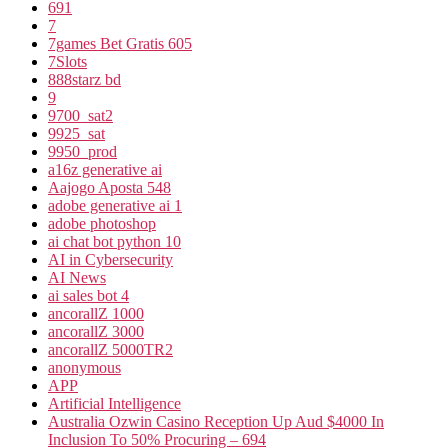
691
7
7games Bet Gratis 605
7Slots
888starz bd
9
9700_sat2
9925_sat
9950_prod
a16z generative ai
Aajogo Aposta 548
adobe generative ai 1
adobe photoshop
ai chat bot python 10
AI in Cybersecurity
AI News
ai sales bot 4
ancorallZ 1000
ancorallZ 3000
ancorallZ 5000TR2
anonymous
APP
Artificial Intelligence
Australia Ozwin Casino Reception Up Aud $4000 In
Inclusion To 50% Procuring – 694