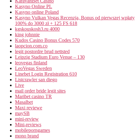
KaravanBet Casino
Kasyno Online PL
Kasyno online Poland
Kasyno Vulkan Vegas Recenzja, Bonus od pierwszej wpłaty
100% do 3000 zł + 125 FS 618
kgskouskosh3.ru 4000
king johnnie
Kudos Casino Bonus Codes 570
laopcion.com.co
legit postordre brud nettsted
Leipzig Stadium Euro Venue – 130
leovegas finland
LeoVegas Sweden
Linebet Login Registration 610
Listcrawler san diego
Live
mail order bride legit sites
Maribet casino TR
Masalbet
Maxi reviewe
maySB
mini-review
Mini-reviews
mobileporngames
mono brand