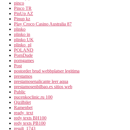
pinco
Pinco TR
PinUp AZ
Pinup kz
Play Croco Casino Australia 87
plinko
plinko in
plinko UK
plinko_pl
POLAND
PornDude
porngames
Post
postorder brud webbplatser legitima
prestamos
prestamosenalicante leer aqua
prestamosenbilbao.es sitios web
Public
pucenkoclinic.ru 100
Qizilbilet
Ramenbet
ready_text
redy texts BH100
redy texts PB100
result_1743