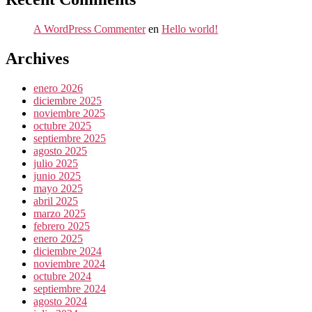
A WordPress Commenter
en
Hello world!
Archives
enero 2026
diciembre 2025
noviembre 2025
octubre 2025
septiembre 2025
agosto 2025
julio 2025
junio 2025
mayo 2025
abril 2025
marzo 2025
febrero 2025
enero 2025
diciembre 2024
noviembre 2024
octubre 2024
septiembre 2024
agosto 2024