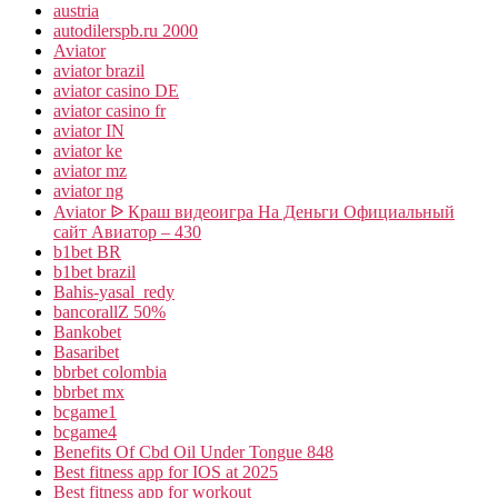
austria
autodilerspb.ru 2000
Aviator
aviator brazil
aviator casino DE
aviator casino fr
aviator IN
aviator ke
aviator mz
aviator ng
Aviator ᐉ Краш видеоигра На Деньги Официальный
сайт Авиатор – 430
b1bet BR
b1bet brazil
Bahis-yasal_redy
bancorallZ 50%
Bankobet
Basaribet
bbrbet colombia
bbrbet mx
bcgame1
bcgame4
Benefits Of Cbd Oil Under Tongue 848
Best fitness app for IOS at 2025
Best fitness app for workout