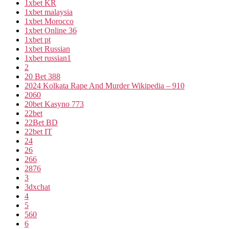
1xbet KR
1xbet malaysia
1xbet Morocco
1xbet Online 36
1xbet pt
1xbet Russian
1xbet russian1
2
20 Bet 388
2024 Kolkata Rape And Murder Wikipedia – 910
2060
20bet Kasyno 773
22bet
22Bet BD
22bet IT
24
26
266
2876
3
3dxchat
4
5
560
6