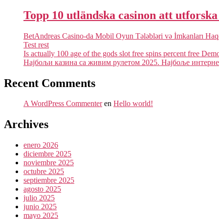
Topp 10 utländska casinon att utforsk
BetAndreas Casino-da Mobil Oyun Tələbləri və İmkanları Ha
Test rest
Is actually 100 age of the gods slot free spins percent free Dem
Најбољи казина са живим рулетом 2025. Најбоље интернет
Recent Comments
A WordPress Commenter
en
Hello world!
Archives
enero 2026
diciembre 2025
noviembre 2025
octubre 2025
septiembre 2025
agosto 2025
julio 2025
junio 2025
mayo 2025