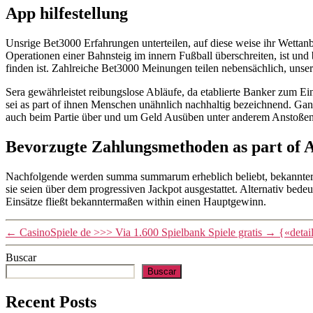
App hilfestellung
Unsrige Bet3000 Erfahrungen unterteilen, auf diese weise ihr Wettanbi
Operationen einer Bahnsteig im innern Fußball überschreiten, ist und 
finden ist. Zahlreiche Bet3000 Meinungen teilen nebensächlich, unser
Sera gewährleistet reibungslose Abläufe, da etablierte Banker zum Ein
sei as part of ihnen Menschen unähnlich nachhaltig bezeichnend. Ganz 
auch beim Partie über und um Geld Ausüben unter anderem Anstoßen ei
Bevorzugte Zahlungsmethoden as part of A
Nachfolgende werden summa summarum erheblich beliebt, bekanntermaß
sie seien über dem progressiven Jackpot ausgestattet. Alternativ bede
Einsätze fließt bekanntermaßen within einen Hauptgewinn.
←
CasinoSpiele de >>> Via 1.600 Spielbank Spiele gratis
→
{«deta
Buscar
Buscar
Recent Posts