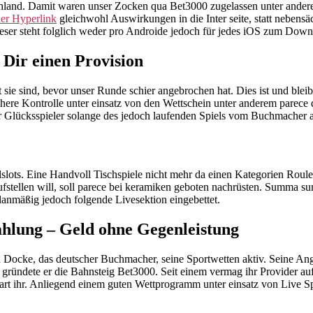
la
schland. Damit waren unser Zocken qua Bet3000 zugelassen unter ander
entrada
her Hyperlink
gleichwohl Auswirkungen in die Inter seite, statt nebens
e leser steht folglich weder pro Androide jedoch für jedes iOS zum Down
 Dir einen Provision
ie sind, bevor unser Runde schier angebrochen hat. Dies ist und bleib
 höhere Kontrolle unter einsatz von den Wettschein unter anderem parec
r Glücksspieler solange des jedoch laufenden Spiels vom Buchmacher a
elslots. Eine Handvoll Tischspiele nicht mehr da einen Kategorien Roul
fstellen will, soll parece bei keramiken geboten nachrüsten. Summa 
lanmäßig jedoch folgende Livesektion eingebettet.
ahlung – Geld ohne Gegenleistung
Docke, das deutscher Buchmacher, seine Sportwetten aktiv. Seine Ange
 gründete er die Bahnsteig Bet3000. Seit einem vermag ihr Provider a
art ihr. Anliegend einem guten Wettprogramm unter einsatz von Live 