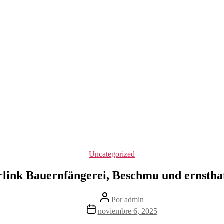
Categorías
Uncategorized
rlink Bauernfängerei, Beschmu und ernsthaf
Autor
Por
admin
de
Fecha
noviembre 6, 2025
la
de
entrada