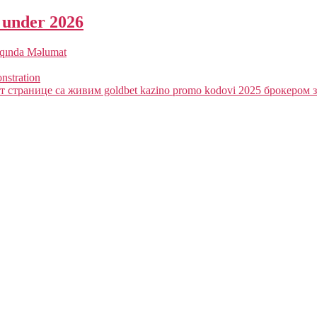
a under 2026
qqında Məlumat
onstration
 странице са живим goldbet kazino promo kodovi 2025 брокером з