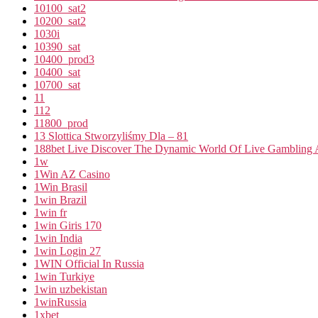
10100_sat2
10200_sat2
1030i
10390_sat
10400_prod3
10400_sat
10700_sat
11
112
11800_prod
13 Slottica Stworzyliśmy Dla – 81
188bet Live Discover The Dynamic World Of Live Gambling A
1w
1Win AZ Casino
1Win Brasil
1win Brazil
1win fr
1win Giris 170
1win India
1win Login 27
1WIN Official In Russia
1win Turkiye
1win uzbekistan
1winRussia
1xbet