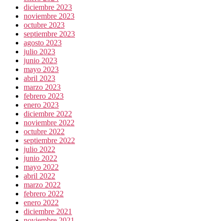
diciembre 2023
noviembre 2023
octubre 2023
septiembre 2023
agosto 2023
julio 2023
junio 2023
mayo 2023
abril 2023
marzo 2023
febrero 2023
enero 2023
diciembre 2022
noviembre 2022
octubre 2022
septiembre 2022
julio 2022
junio 2022
mayo 2022
abril 2022
marzo 2022
febrero 2022
enero 2022
diciembre 2021
noviembre 2021