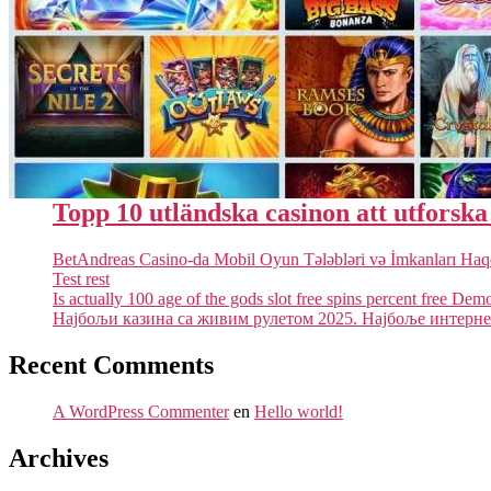
Topp 10 utländska casinon att utforsk
BetAndreas Casino-da Mobil Oyun Tələbləri və İmkanları Ha
Test rest
Is actually 100 age of the gods slot free spins percent free Dem
Најбољи казина са живим рулетом 2025. Најбоље интернет
Recent Comments
A WordPress Commenter
en
Hello world!
Archives