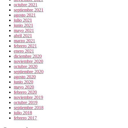
octubre 2021
septiembre 2021
agosto 2021
julio 2021
junio 2021
mayo 2021
abril 2021
marzo 2021
febrero 2021
enero 2021
diciembre 2020
noviembre 2020
octubre 2020
septiembre 2020
agosto 2020
junio 2020
mayo 2020
febrero 2020
noviembre 2019
octubre 2019
septiembre 2018
julio 2018
febrero 2017