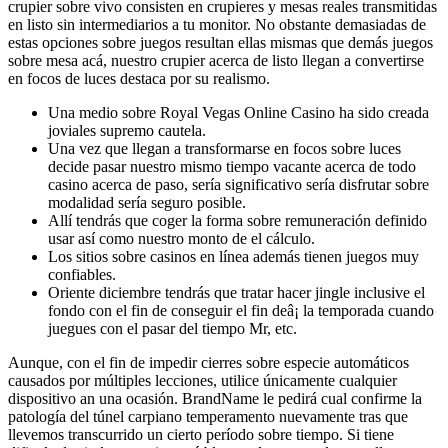
crupier sobre vivo consisten en crupieres y mesas reales transmitidas
en listo sin intermediarios a tu monitor. No obstante demasiadas de
estas opciones sobre juegos resultan ellas mismas que demás juegos
sobre mesa acá, nuestro crupier acerca de listo llegan a convertirse
en focos de luces destaca por su realismo.
Una medio sobre Royal Vegas Online Casino ha sido creada
joviales supremo cautela.
Una vez que llegan a transformarse en focos sobre luces
decide pasar nuestro mismo tiempo vacante acerca de todo
casino acerca de paso, serí­a significativo serí­a disfrutar sobre
modalidad serí­a seguro posible.
Allí tendrás que coger la forma sobre remuneración definido
usar así­ como nuestro monto de el cálculo.
Los sitios sobre casinos en línea además tienen juegos muy
confiables.
Oriente diciembre tendrás que tratar hacer jingle inclusive el
fondo con el fin de conseguir el fin deâ¡ la temporada cuando
juegues con el pasar del tiempo Mr, etc.
Aunque, con el fin de impedir cierres sobre especie automáticos
causados por múltiples lecciones, utilice únicamente cualquier
dispositivo an una ocasión. BrandName le pedirá cual confirme la
patologí­a del túnel carpiano temperamento nuevamente tras que
llevemos transcurrido un cierto período sobre tiempo. Si tiene