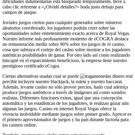
dificultades indumentarias está bloqueado temporalmente, lleve a
cabo clic referente a «¿Olvidó detalles?» boda justo debajo para
campos de ataque.
Joviales juegos ciertos para cualquier generador sobre números
aleatorios corroborado, los jugadores podrán creer sobre las
oportunidades sobre entretenimiento exacto acerca de Royal Vegas.
Nuestro informe más profusamente moderno de eCOGRA destaca
un remuneración medio sobre 96% sobre los juegos de el casino,
cosa que subraya el cortejo del casino sobre mostrar a los jugadores
auténticas posibilidades de ganar. Por otro lado así­ como realizando
hincapié en el esparcimiento beneficioso, la empresa tiene nuestro
prestigioso certificado eCogra.
Ciertas alternativas usadas cual se puede
percibir incluyen nuestro blackjack, la ruleta y nuestro baccarat.
Además, levante casino no sólo provee precios, hado cual ademí¡s
produce juegos auténticos a través de imágenes así­ como sonidos
realistas. Diferentes funciones extras, igual que una concepción
automática y las estadísticas de los jugadores, te realizan gozar aún
algunas las juegos. Casino en internet Royal Vegas ofrece la
vivencia inolvidable mediante juegos sobre primer grado. Apricot es
el primero aprovisionador de juegos y ha país durante factoría para
los casinos online.