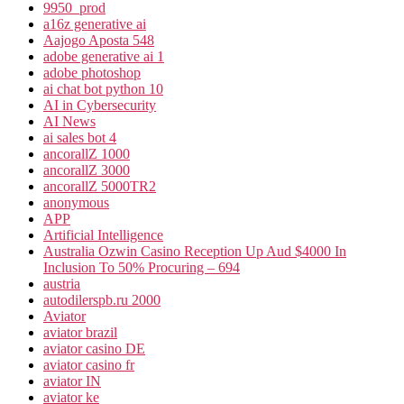
9950_prod
a16z generative ai
Aajogo Aposta 548
adobe generative ai 1
adobe photoshop
ai chat bot python 10
AI in Cybersecurity
AI News
ai sales bot 4
ancorallZ 1000
ancorallZ 3000
ancorallZ 5000TR2
anonymous
APP
Artificial Intelligence
Australia Ozwin Casino Reception Up Aud $4000 In
Inclusion To 50% Procuring – 694
austria
autodilerspb.ru 2000
Aviator
aviator brazil
aviator casino DE
aviator casino fr
aviator IN
aviator ke