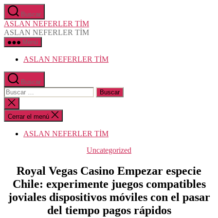
Saltar
Buscar
al
ASLAN NEFERLER TİM
contenido
ASLAN NEFERLER TİM
Menú
ASLAN NEFERLER TİM
Buscar
Buscar:
Cerrar
la
búsqueda
Cerrar el menú
ASLAN NEFERLER TİM
Categorías
Uncategorized
Royal Vegas Casino Empezar especie
Chile: experimente juegos compatibles
joviales dispositivos móviles con el pasar
del tiempo pagos rápidos