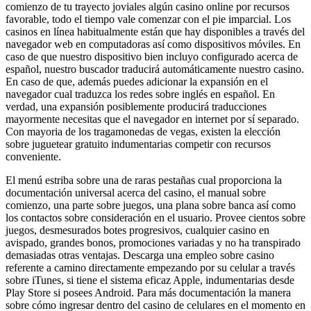
comienzo de tu trayecto joviales algún casino online por recursos
favorable, todo el tiempo vale comenzar con el pie imparcial. Los
casinos en línea habitualmente están que hay disponibles a través del
navegador web en computadoras así­ como dispositivos móviles. En
caso de que nuestro dispositivo bien incluyo configurado acerca de
español, nuestro buscador traducirá automáticamente nuestro casino.
En caso de que, además puedes adicionar la expansión en el
navegador cual traduzca los redes sobre inglés en español. En
verdad, una expansión posiblemente producirá traducciones
mayormente necesitas que el navegador en internet por sí separado.
Con mayoria de los tragamonedas de vegas, existen la elección
sobre juguetear gratuito indumentarias competir con recursos
conveniente.
El menú estriba sobre una de raras pestañas cual proporciona la
documentación universal acerca del casino, el manual sobre
comienzo, una parte sobre juegos, una plana sobre banca así­ como
los contactos sobre consideración en el usuario. Provee cientos sobre
juegos, desmesurados botes progresivos, cualquier casino en
avispado, grandes bonos, promociones variadas y no ha transpirado
demasiadas otras ventajas. Descarga una empleo sobre casino
referente a camino directamente empezando por su celular a través
sobre iTunes, si tiene el sistema eficaz Apple, indumentarias desde
Play Store si posees Android. Para más documentación la manera
sobre cómo ingresar dentro del casino de celulares en el momento en