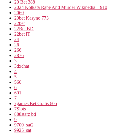
20 Bet 388
2024 Kolkata Rape And Murder Wikipedia – 910
2060
20bet Kasyno 773
22bet
22Bet BD
22bet IT
24
26
266
2876
3
3dxchat
4
5
560
6
691
7
7games Bet Gratis 605
7Slots
888starz bd
9
9700_sat2
9925_sat