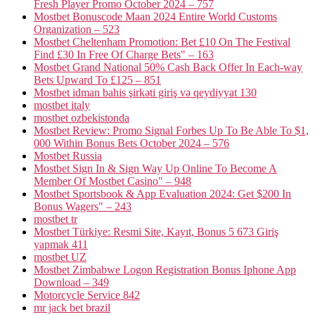
Fresh Player Promo October 2024 – 757
Mostbet Bonuscode Maan 2024 Entire World Customs
Organization – 523
Mostbet Cheltenham Promotion: Bet £10 On The Festival
Find £30 In Free Of Charge Bets" – 163
Mostbet Grand National 50% Cash Back Offer In Each-way
Bets Upward To £125 – 851
Mostbet idman bahis şirkəti giriş və qeydiyyat 130
mostbet italy
mostbet ozbekistonda
Mostbet Review: Promo Signal Forbes Up To Be Able To $1,
000 Within Bonus Bets October 2024 – 576
Mostbet Russia
Mostbet Sign In & Sign Way Up Online To Become A
Member Of Mostbet Casino" – 948
Mostbet Sportsbook & App Evaluation 2024: Get $200 In
Bonus Wagers" – 243
mostbet tr
Mostbet Türkiye: Resmi Site, Kayıt, Bonus 5 673 Giriş
yapmak 411
mostbet UZ
Mostbet Zimbabwe Logon Registration Bonus Iphone App
Download – 349
Motorcycle Service 842
mr jack bet brazil