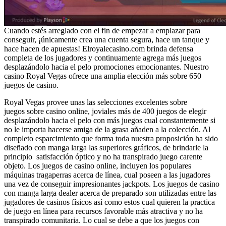
Cuando estés arreglado con el fin de empezar a emplazar para
conseguir, ¡únicamente crea una cuenta segura, hace un tanque y
hace hacen de apuestas! Elroyalecasino.com brinda defensa
completa de los jugadores y continuamente agrega más juegos
desplazándolo hacia el pelo promociones emocionantes. Nuestro
casino Royal Vegas ofrece una amplia elección más sobre 650
juegos de casino.
Royal Vegas provee unas las selecciones excelentes sobre
juegos sobre casino online, joviales más de 400 juegos de elegir
desplazándolo hacia el pelo con más juegos cual constantemente si
no le importa hacerse amiga de la grasa añaden a la colección. Al
completo esparcimiento que forma toda nuestra proposición ha sido
diseñado con manga larga las superiores gráficos, de brindarle la
principio satisfacción óptico y no ha transpirado juego carente
objeto. Los juegos de casino online, incluyen los populares
máquinas tragaperras acerca de línea, cual poseen a las jugadores
una vez de conseguir impresionantes jackpots. Los juegos de casino
con manga larga dealer acerca de preparado son utilizadas entre las
jugadores de casinos físicos así­ como estos cual quieren la practica
de juego en línea para recursos favorable más atractiva y no ha
transpirado comunitaria. Lo cual se debe a que los juegos con