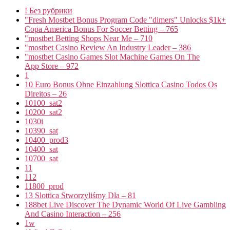
! Без рубрики
"Fresh Mostbet Bonus Program Code "dimers" Unlocks $1k+
Copa America Bonus For Soccer Betting – 765
"mostbet Betting Shops Near Me – 710
"mostbet Casino Review An Industry Leader – 386
"‎mostbet Casino Games Slot Machine Games On The
App Store – 972
1
10 Euro Bonus Ohne Einzahlung Slottica Casino Todos Os
Direitos – 26
10100_sat2
10200_sat2
1030i
10390_sat
10400_prod3
10400_sat
10700_sat
11
112
11800_prod
13 Slottica Stworzyliśmy Dla – 81
188bet Live Discover The Dynamic World Of Live Gambling
And Casino Interaction – 256
1w