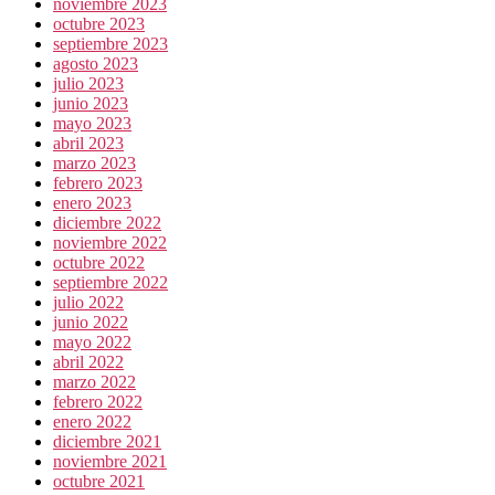
noviembre 2023
octubre 2023
septiembre 2023
agosto 2023
julio 2023
junio 2023
mayo 2023
abril 2023
marzo 2023
febrero 2023
enero 2023
diciembre 2022
noviembre 2022
octubre 2022
septiembre 2022
julio 2022
junio 2022
mayo 2022
abril 2022
marzo 2022
febrero 2022
enero 2022
diciembre 2021
noviembre 2021
octubre 2021