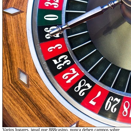
Varios lugares, igual que 888casino, nunca deben campos sobre