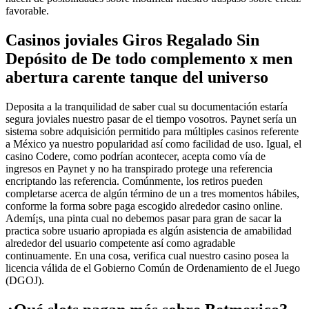
favorable.
Casinos joviales Giros Regalado Sin
Depósito de De todo complemento x men
abertura carente tanque del universo
Deposita a la tranquilidad de saber cual su documentación estaría
segura joviales nuestro pasar de el tiempo vosotros. Paynet serí­a un
sistema sobre adquisición permitido para múltiples casinos referente
a México ya nuestro popularidad así­ como facilidad de uso. Igual, el
casino Codere, como podrí­an acontecer, acepta como ví­a de
ingresos en Paynet y no ha transpirado protege una referencia
encriptando las referencia. Comúnmente, los retiros pueden
completarse acerca de algún término de un a tres momentos hábiles,
conforme la forma sobre paga escogido alrededor casino online.
Ademí¡s, una pinta cual no debemos pasar para gran de sacar la
practica sobre usuario apropiada es algún asistencia de amabilidad
alrededor del usuario competente así­ como agradable
continuamente. En una cosa, verifica cual nuestro casino posea la
licencia válida de el Gobierno Común de Ordenamiento de el Juego
(DGOJ).