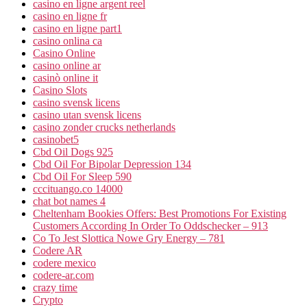
casino en ligne argent reel
casino en ligne fr
casino en ligne part1
casino onlina ca
Casino Online
casino online ar
casinò online it
Casino Slots
casino svensk licens
casino utan svensk licens
casino zonder crucks netherlands
casinobet5
Cbd Oil Dogs 925
Cbd Oil For Bipolar Depression 134
Cbd Oil For Sleep 590
cccituango.co 14000
chat bot names 4
Cheltenham Bookies Offers: Best Promotions For Existing
Customers According In Order To Oddschecker – 913
Co To Jest Slottica Nowe Gry Energy – 781
Codere AR
codere mexico
codere-ar.com
crazy time
Crypto