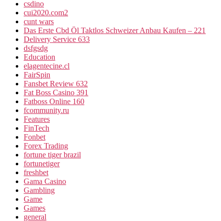
csdino
cui2020.com2
cunt wars
Das Erste Cbd Öl Taktlos Schweizer Anbau Kaufen – 221
Delivery Service 633
dsfgsdg
Education
elagentecine.cl
FairSpin
Fansbet Review 632
Fat Boss Casino 391
Fatboss Online 160
fcommunity.ru
Features
FinTech
Fonbet
Forex Trading
fortune tiger brazil
fortunetiger
freshbet
Gama Casino
Gambling
Game
Games
general