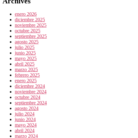
Archives
enero 2026
diciembre 2025
noviembre 2025
octubre 2025
septiembre 2025
agosto 2025
julio 2025
junio 2025
mayo 2025
abril 2025
marzo 2025
febrero 2025
enero 2025
diciembre 2024
noviembre 2024
octubre 2024
septiembre 2024
agosto 2024
julio 2024
junio 2024
mayo 2024
abril 2024
marzo 2024