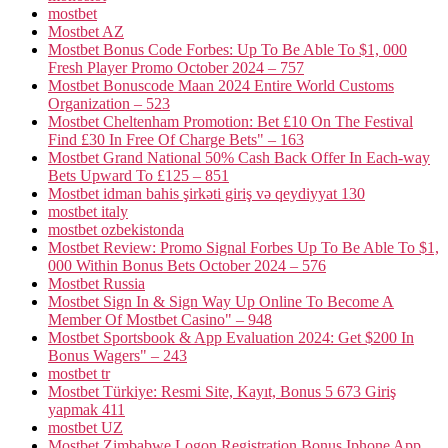
mostbet
Mostbet AZ
Mostbet Bonus Code Forbes: Up To Be Able To $1, 000
Fresh Player Promo October 2024 – 757
Mostbet Bonuscode Maan 2024 Entire World Customs
Organization – 523
Mostbet Cheltenham Promotion: Bet £10 On The Festival
Find £30 In Free Of Charge Bets" – 163
Mostbet Grand National 50% Cash Back Offer In Each-way
Bets Upward To £125 – 851
Mostbet idman bahis şirkəti giriş və qeydiyyat 130
mostbet italy
mostbet ozbekistonda
Mostbet Review: Promo Signal Forbes Up To Be Able To $1,
000 Within Bonus Bets October 2024 – 576
Mostbet Russia
Mostbet Sign In & Sign Way Up Online To Become A
Member Of Mostbet Casino" – 948
Mostbet Sportsbook & App Evaluation 2024: Get $200 In
Bonus Wagers" – 243
mostbet tr
Mostbet Türkiye: Resmi Site, Kayıt, Bonus 5 673 Giriş
yapmak 411
mostbet UZ
Mostbet Zimbabwe Logon Registration Bonus Iphone App