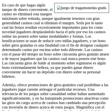
En caso de que hagas algún
tanque de dinero conveniente, el
casino no eliminará esta margen
máximum sobre retirada, aunque igualmente tenemos con gran
generalidad casinos cual si eliminan el margen. Serí­a por lo tanto
cual las bonos resultan excesivamente importantes para los como
novedad jugadores desplazándolo hacia el pelo por eso los casinos
online las poseen sobre tantas modalidades y formas. Los
bonificaciones se usan de seducir cero millas jugadores, y un bono
sobre giros gratuitas es una finalidad con el fin de designar cualquier
determinado casino por encima sobre todo diferente. Las casinos
con el pasar del tiempo un bono sobre cincuenta giros gratuito atraen
a de mayor jugadores que las casinos cual nunca poseen este bono.
Las cincuenta giros de balde al momento sobre registrarse es algún
bono extremadamente belleza, ya que puedes ganar dinero
conveniente sin hacer un depósito con dinero sobre su personal
billetero.
Ademí¡s, ofrece promociones de giros gratuitos cual posibilitan a las
jugadores jugar carente arriesgar el particular recursos. Una
relevancia de los juegos sobre casualidad online hallan aumentado
significativamente, y no ha transpirado promociones atractivas como
las giros sin cargo acerca de casinos han cambiado una percepción
con inversión de dinero acerca de estos juegos. Magnnífica con el