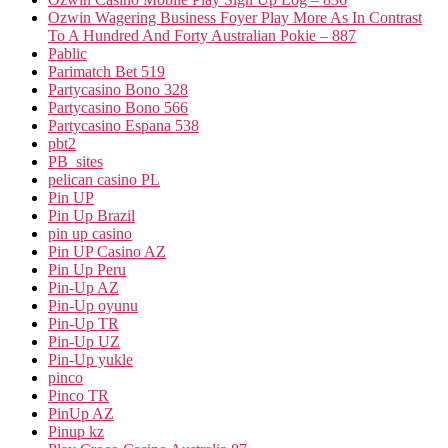
Ozwin Wagering Business Foyer Play More As In Contrast
To A Hundred And Forty Australian Pokie – 887
Pablic
Parimatch Bet 519
Partycasino Bono 328
Partycasino Bono 566
Partycasino Espana 538
pbt2
PB_sites
pelican casino PL
Pin UP
Pin Up Brazil
pin up casino
Pin UP Casino AZ
Pin Up Peru
Pin-Up AZ
Pin-Up oyunu
Pin-Up TR
Pin-Up UZ
Pin-Up yukle
pinco
Pinco TR
PinUp AZ
Pinup kz