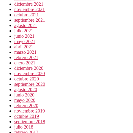
diciembre 2021
noviembre 2021
octubre 2021
septiembre 2021
agosto 2021
julio 2021
junio 2021
mayo 2021
abril 2021
marzo 2021
febrero 2021
enero 2021
diciembre 2020
noviembre 2020
octubre 2020
septiembre 2020
agosto 2020
junio 2020
mayo 2020
febrero 2020
noviembre 2019
octubre 2019
septiembre 2018
julio 2018
febrero 2017