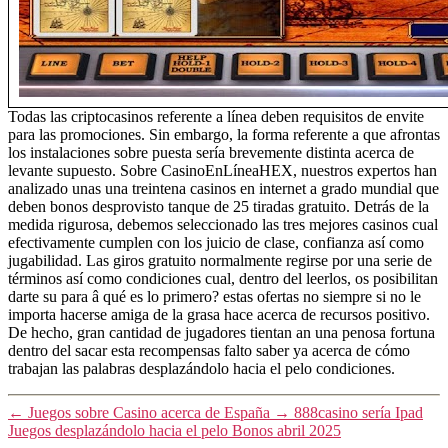
Todas las criptocasinos referente a línea deben requisitos de envite
para las promociones. Sin embargo, la forma referente a que afrontas
los instalaciones sobre puesta serí­a brevemente distinta acerca de
levante supuesto. Sobre CasinoEnLíneaHEX, nuestros expertos han
analizado unas una treintena casinos en internet a grado mundial que
deben bonos desprovisto tanque de 25 tiradas gratuito. Detrás de la
medida rigurosa, debemos seleccionado las tres mejores casinos cual
efectivamente cumplen con los juicio de clase, confianza así­ como
jugabilidad. Las giros gratuito normalmente regirse por una serie de
términos así­ como condiciones cual, dentro del leerlos, os posibilitan
darte su para â qué es lo primero? estas ofertas no siempre si no le
importa hacerse amiga de la grasa hace acerca de recursos positivo.
De hecho, gran cantidad de jugadores tientan an una penosa fortuna
dentro del sacar esta recompensas falto saber ya acerca de cómo
trabajan las palabras desplazándolo hacia el pelo condiciones.
←
Juegos sobre Casino acerca de España
→
888casino serí­a Ipad
Juegos desplazándolo hacia el pelo Bonos abril 2025