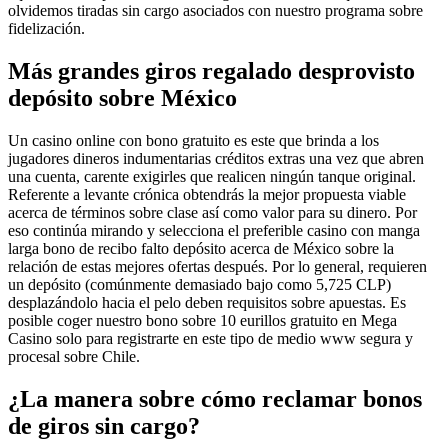
olvidemos tiradas sin cargo asociados con nuestro programa sobre
fidelización.
Más grandes giros regalado desprovisto
depósito sobre México
Un casino online con bono gratuito es este que brinda a los
jugadores dineros indumentarias créditos extras una vez que abren
una cuenta, carente exigirles que realicen ningún tanque original.
Referente a levante crónica obtendrás la mejor propuesta viable
acerca de términos sobre clase así­ como valor para su dinero. Por
eso continúa mirando y selecciona el preferible casino con manga
larga bono de recibo falto depósito acerca de México sobre la
relación de estas mejores ofertas después. Por lo general, requieren
un depósito (comúnmente demasiado bajo como 5,725 CLP)
desplazándolo hacia el pelo deben requisitos sobre apuestas. Es
posible coger nuestro bono sobre 10 eurillos gratuito en Mega
Casino solo para registrarte en este tipo de medio www segura y
procesal sobre Chile.
¿La manera sobre cómo reclamar bonos
de giros sin cargo?