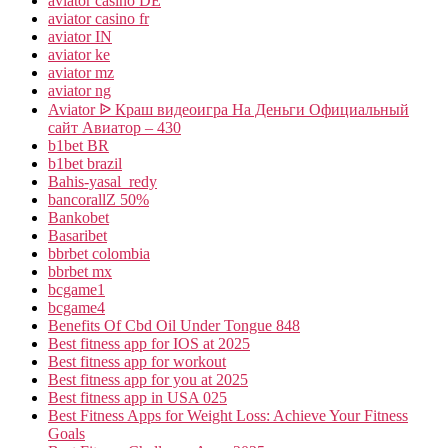
aviator casino DE
aviator casino fr
aviator IN
aviator ke
aviator mz
aviator ng
Aviator ᐉ Краш видеоигра На Деньги Официальный
сайт Авиатор – 430
b1bet BR
b1bet brazil
Bahis-yasal_redy
bancorallZ 50%
Bankobet
Basaribet
bbrbet colombia
bbrbet mx
bcgame1
bcgame4
Benefits Of Cbd Oil Under Tongue 848
Best fitness app for IOS at 2025
Best fitness app for workout
Best fitness app for you at 2025
Best fitness app in USA 025
Best Fitness Apps for Weight Loss: Achieve Your Fitness
Goals