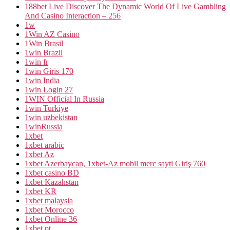
188bet Live Discover The Dynamic World Of Live Gambling
And Casino Interaction – 256
1w
1Win AZ Casino
1Win Brasil
1win Brazil
1win fr
1win Giris 170
1win India
1win Login 27
1WIN Official In Russia
1win Turkiye
1win uzbekistan
1winRussia
1xbet
1xbet arabic
1xbet Az
1xbet Azerbaycan, 1xbet-Az mobil merc sayti Giriş 760
1xbet casino BD
1xbet Kazahstan
1xbet KR
1xbet malaysia
1xbet Morocco
1xbet Online 36
1xbet pt