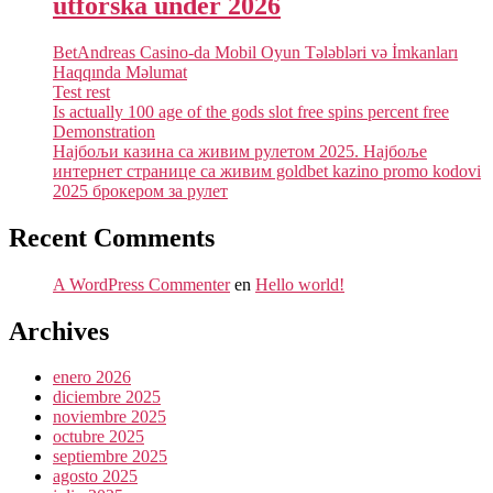
utforska under 2026
BetAndreas Casino-da Mobil Oyun Tələbləri və İmkanları
Haqqında Məlumat
Test rest
Is actually 100 age of the gods slot free spins percent free
Demonstration
Најбољи казина са живим рулетом 2025. Најбоље
интернет странице са живим goldbet kazino promo kodovi
2025 брокером за рулет
Recent Comments
A WordPress Commenter
en
Hello world!
Archives
enero 2026
diciembre 2025
noviembre 2025
octubre 2025
septiembre 2025
agosto 2025