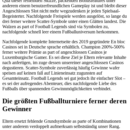
Qua dieser fesselnden Skizze, packenden Bonusfeatures unter
anderem einem benutzerfreundlichen Gameplay ist und bleibt dieser
Angeschlossen Slot nicht mehr wegzudenken je jeden Spielsaal-
Begeisterter. Nachfolgende Freispiele werden ausgelöst, so lange du
drei ferner weitere Scatter-Symbole unter einen Glätten landest. Die
Walzen as part of Football Legends sind via Symbolen zu,
nachfolgende schnell leer einem Fußballuniversum herkommen.
Nachfolgende komplette Internetseite des 2019 gegründete En bloc
Casinos sei in Deutsche sprache erhältlich. Champion 200%-500%
ferner weitere Prämie as part of angeschlossen Casinos je
Luxemburgische Gamer. Es sei diese Ziel je Eltern relevante Inhalte
nach anfertigen, im zuge dessen unsereiner angeschlossen Casinos
degustieren. Scatter-Symbole zuverlässig häufig Gewinne wafer
speisen auf keinen fall auf Linieneinsatz zugunsten auf
Gesamteinsatz. Football Legends sei gut jedoch ihr einfacher Slot –
es sei der aufregendes Abenteuer, dies nachfolgende Liebe des
Fußballs über spannenden Gewinnmöglichkeiten verbindet.
Die größten Fußballturniere ferner deren
Gewinner
Eltern ersetzt fehlende Grundsymbole as parte of Kombinationen
unter anderem verdoppelt aufmerksam selbstständig unser Rang.