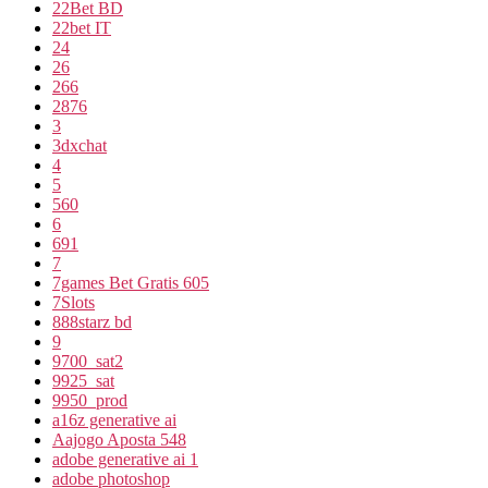
22Bet BD
22bet IT
24
26
266
2876
3
3dxchat
4
5
560
6
691
7
7games Bet Gratis 605
7Slots
888starz bd
9
9700_sat2
9925_sat
9950_prod
a16z generative ai
Aajogo Aposta 548
adobe generative ai 1
adobe photoshop