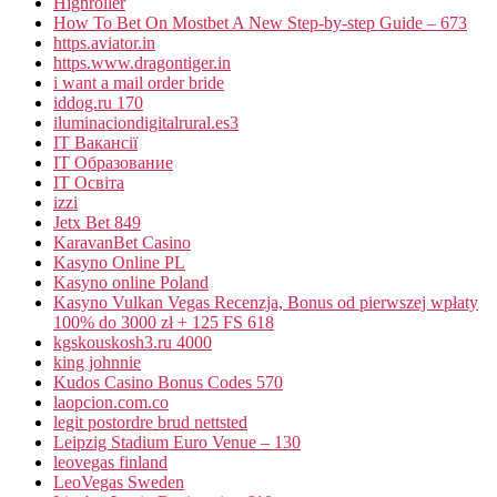
Highroller
How To Bet On Mostbet A New Step-by-step Guide – 673
https.aviator.in
https.www.dragontiger.in
i want a mail order bride
iddog.ru 170
iluminaciondigitalrural.es3
IT Вакансії
IT Образование
IT Освіта
izzi
Jetx Bet 849
KaravanBet Casino
Kasyno Online PL
Kasyno online Poland
Kasyno Vulkan Vegas Recenzja, Bonus od pierwszej wpłaty
100% do 3000 zł + 125 FS 618
kgskouskosh3.ru 4000
king johnnie
Kudos Casino Bonus Codes 570
laopcion.com.co
legit postordre brud nettsted
Leipzig Stadium Euro Venue – 130
leovegas finland
LeoVegas Sweden