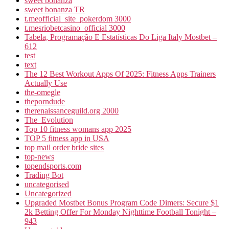
sweet bonanza
sweet bonanza TR
t.meofficial_site_pokerdom 3000
t.mesriobetcasino_official 3000
Tabela, Programação E Estatísticas Do Liga Italy Mostbet –
612
test
text
The 12 Best Workout Apps Of 2025: Fitness Apps Trainers
Actually Use
the-omegle
theporndude
therenaissanceguild.org 2000
The_Evolution
Top 10 fitness womans app 2025
TOP 5 fitness app in USA
top mail order bride sites
top-news
topendsports.com
Trading Bot
uncategorised
Uncategorized
Upgraded Mostbet Bonus Program Code Dimers: Secure $1
2k Betting Offer For Monday Nighttime Football Tonight –
943