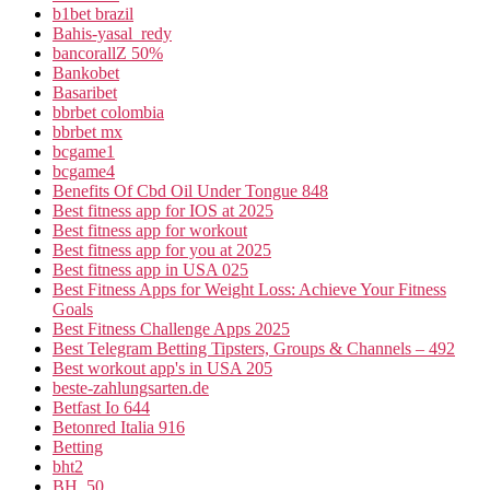
b1bet brazil
Bahis-yasal_redy
bancorallZ 50%
Bankobet
Basaribet
bbrbet colombia
bbrbet mx
bcgame1
bcgame4
Benefits Of Cbd Oil Under Tongue 848
Best fitness app for IOS at 2025
Best fitness app for workout
Best fitness app for you at 2025
Best fitness app in USA 025
Best Fitness Apps for Weight Loss: Achieve Your Fitness
Goals
Best Fitness Challenge Apps 2025
Best Telegram Betting Tipsters, Groups & Channels – 492
Best workout app's in USA 205
beste-zahlungsarten.de
Betfast Io 644
Betonred Italia 916
Betting
bht2
BH_50