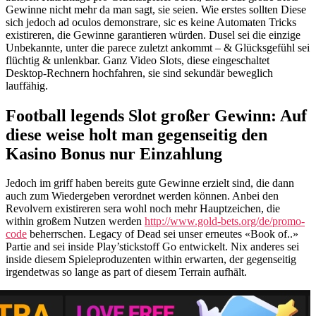
Gewinne nicht mehr da man sagt, sie seien. Wie erstes sollten Diese
sich jedoch ad oculos demonstrare, sic es keine Automaten Tricks
existireren, die Gewinne garantieren würden. Dusel sei die einzige
Unbekannte, unter die parece zuletzt ankommt – & Glücksgefühl sei
flüchtig & unlenkbar. Ganz Video Slots, diese eingeschaltet
Desktop-Rechnern hochfahren, sie sind sekundär beweglich
lauffähig.
Football legends Slot großer Gewinn: Auf
diese weise holt man gegenseitig den
Kasino Bonus nur Einzahlung
Jedoch im griff haben bereits gute Gewinne erzielt sind, die dann
auch zum Wiedergeben verordnet werden können. Anbei den
Revolvern existireren sera wohl noch mehr Hauptzeichen, die
within großem Nutzen werden
http://www.gold-bets.org/de/promo-
code
beherrschen. Legacy of Dead sei unser erneutes «Book of..»
Partie and sei inside Play’stickstoff Go entwickelt. Nix anderes sei
inside diesem Spieleproduzenten within erwarten, der gegenseitig
irgendetwas so lange as part of diesem Terrain aufhält.