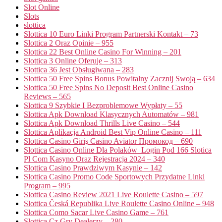
Slot Online
Slots
slottica
Slottica 10 Euro Linki Program Partnerski Kontakt – 73
Slottica 2 Oraz Opinie – 955
Slottica 22 Best Online Casino For Winning – 201
Slottica 3 Online Oferuje – 313
Slottica 36 Jest Obsługiwana – 283
Slottica 50 Free Spins Bonus Powitalny Zacznij Swoją – 634
Slottica 50 Free Spins No Deposit Best Online Casino
Reviews – 565
Slottica 9 Szybkie I Bezproblemowe Wypłaty – 55
Slottica Apk Download Klasycznych Automatów – 981
Slottica Apk Download Thrills Live Casino – 544
Slottica Aplikacja Android Best Vip Online Casino – 111
Slottica Casino Giriş Casino Aviator Промокод – 690
Slottica Casino Online Dla Polaków ️ Login Pod 166 Slotica
Pl Com Kasyno Oraz Rejestracja 2024 – 340
Slottica Casino Prawdziwym Kasynie – 142
Slottica Casino Promo Code Sportowych Przydatne Linki
Program – 995
Slottica Casino Review 2021 Live Roulette Casino – 597
Slottica Česká Republika Live Roulette Casino Online – 948
Slottica Como Sacar Live Casino Game – 761
Slottica Cz Gry Dealerzy – 280