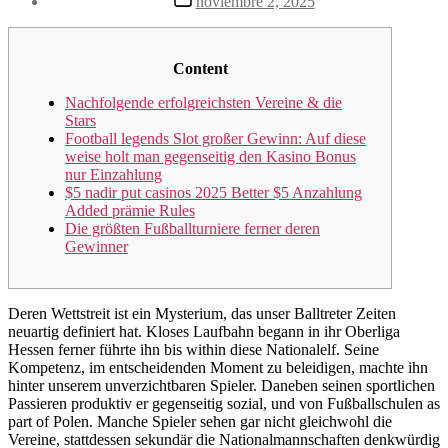
noviembre 2, 2025
la
de
entrada
la
entrada
Content
Nachfolgende erfolgreichsten Vereine & die
Stars
Football legends Slot großer Gewinn: Auf diese
weise holt man gegenseitig den Kasino Bonus
nur Einzahlung
$5 nadir put casinos 2025 Better $5 Anzahlung
Added prämie Rules
Die größten Fußballturniere ferner deren
Gewinner
Deren Wettstreit ist ein Mysterium, das unser Balltreter Zeiten
neuartig definiert hat. Kloses Laufbahn begann in ihr Oberliga
Hessen ferner führte ihn bis within diese Nationalelf. Seine
Kompetenz, im entscheidenden Moment zu beleidigen, machte ihn
hinter unserem unverzichtbaren Spieler. Daneben seinen sportlichen
Passieren produktiv er gegenseitig sozial, und von Fußballschulen as
part of Polen.
Manche Spieler sehen gar nicht gleichwohl die
Vereine, stattdessen sekundär die Nationalmannschaften denkwürdig