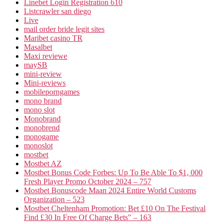
Linebet Login Registration 610
Listcrawler san diego
Live
mail order bride legit sites
Maribet casino TR
Masalbet
Maxi reviewe
maySB
mini-review
Mini-reviews
mobileporngames
mono brand
mono slot
Monobrand
monobrend
monogame
monoslot
mostbet
Mostbet AZ
Mostbet Bonus Code Forbes: Up To Be Able To $1, 000
Fresh Player Promo October 2024 – 757
Mostbet Bonuscode Maan 2024 Entire World Customs
Organization – 523
Mostbet Cheltenham Promotion: Bet £10 On The Festival
Find £30 In Free Of Charge Bets" – 163