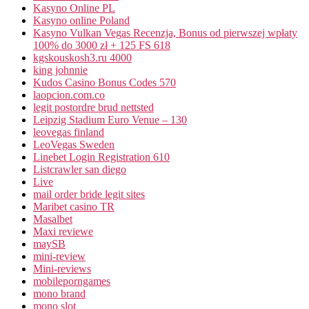
Kasyno Online PL
Kasyno online Poland
Kasyno Vulkan Vegas Recenzja, Bonus od pierwszej wpłaty
100% do 3000 zł + 125 FS 618
kgskouskosh3.ru 4000
king johnnie
Kudos Casino Bonus Codes 570
laopcion.com.co
legit postordre brud nettsted
Leipzig Stadium Euro Venue – 130
leovegas finland
LeoVegas Sweden
Linebet Login Registration 610
Listcrawler san diego
Live
mail order bride legit sites
Maribet casino TR
Masalbet
Maxi reviewe
maySB
mini-review
Mini-reviews
mobileporngames
mono brand
mono slot