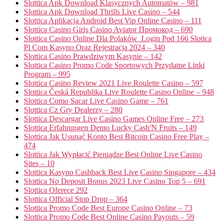
Slottica Apk Download Klasycznych Automatów – 981
Slottica Apk Download Thrills Live Casino – 544
Slottica Aplikacja Android Best Vip Online Casino – 111
Slottica Casino Giriş Casino Aviator Промокод – 690
Slottica Casino Online Dla Polaków ️ Login Pod 166 Slotica
Pl Com Kasyno Oraz Rejestracja 2024 – 340
Slottica Casino Prawdziwym Kasynie – 142
Slottica Casino Promo Code Sportowych Przydatne Linki
Program – 995
Slottica Casino Review 2021 Live Roulette Casino – 597
Slottica Česká Republika Live Roulette Casino Online – 948
Slottica Como Sacar Live Casino Game – 761
Slottica Cz Gry Dealerzy – 280
Slottica Descargar Live Casino Games Online Free – 273
Slottica Erfahrungen Demo Lucky Cash'N Fruits – 149
Slottica Jak Usunąć Konto Best Bitcoin Casino Free Play –
474
Slottica Jak Wypłacić Pieniądze Best Online Live Casino
Sites – 10
Slottica Kasyno Cashback Best Live Casino Singapore – 434
Slottica No Deposit Bonus 2023 Live Casino Top 5 – 691
Slottica Oferece 292
Slottica Official Stop Drop – 364
Slottica Promo Code Best Europe Casino Online – 73
Slottica Promo Code Best Online Casino Payouts – 59