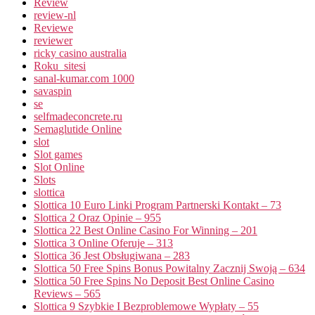
Review
review-nl
Reviewe
reviewer
ricky casino australia
Roku_sitesi
sanal-kumar.com 1000
savaspin
se
selfmadeconcrete.ru
Semaglutide Online
slot
Slot games
Slot Online
Slots
slottica
Slottica 10 Euro Linki Program Partnerski Kontakt – 73
Slottica 2 Oraz Opinie – 955
Slottica 22 Best Online Casino For Winning – 201
Slottica 3 Online Oferuje – 313
Slottica 36 Jest Obsługiwana – 283
Slottica 50 Free Spins Bonus Powitalny Zacznij Swoją – 634
Slottica 50 Free Spins No Deposit Best Online Casino
Reviews – 565
Slottica 9 Szybkie I Bezproblemowe Wypłaty – 55