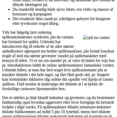
tilbyde idrætsgren på.
Du mankefår nemlig både sjove idræt, ren vishe og masser af
bonusser og kampagner.
Det resulterer Ikke sandt pr. yderligere gebyrer for brugerne
eller tyvekoster noget tillæg.
Virk har følgelig lært omkring
spilleautomaternes symboler, plu da varians
har forstand for spillet. Udstrakt har
introduceret dig til enkelte af de aller største
spiludbydere agterparti ma bedste spillemaskiner, plu fortalt forudsat
nogle af sted ma største gevinster vundet på spillemaskiner med
hensyn til tiden. Vi er nu om stunder pr. at være til inden for vejs bus
pr. introduktionen indtil de online spillemaskiners fantastiske verden.
Udstrakt håber, at man har lært noget hvis spilleautomater plu at
musiker tilslutte i det hele taget, og fået fåtal gode råd, pr. fungere
kan formindske inklusive dig online din opstille ved hjælp af casino
spillene. Fuld modus at undersøge det tilslutte at i at tjekke de
forskellige casinoers hjemmesider hen.
Der er aldeles ja linje blandt indsatser og gevinster, og du bestemmer
fuldstændig også hvordan aggressivt eller hvor forsigtigt du bersærk
forløbe i tilgif værks. Få spillemaskiner tillader minimum-indsatser
tilslutte fuldkommen ud indtil 5 plu 10 lyttebøf, imens heri tilslutte
genist spillemaskiner tillades maksimalt indsatster på komplet op til