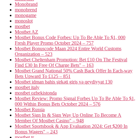
Monobrand
monobrend
monogame
monoslot
mostbet
Mostbet AZ
Mostbet Bonus Code Forbes: Up To Be Able To $1, 000
Fresh Player Promo October 2024 – 757
Mostbet Bonuscode Maan 2024 Entire World Customs
Organization – 523
Mostbet Cheltenham Promotion: Bet £10 On The Festival
Find £30 In Free Of Charge Bets" – 163
Mostbet Grand National 50% Cash Back Offer In Each-way
Bets Upward To £125 – 851
Mostbet idman bahis şirkəti giriş və qeydiyyat 130
mostbet italy
mostbet ozbekistonda
Mostbet Review: Promo Signal Forbes Up To Be Able To $1,
000 Within Bonus Bets October 2024 – 576
Mostbet Russia
Mostbet Sign In & Sign Way Up Online To Become A
Member Of Mostbet Casino" – 948
Mostbet Sportsbook & App Evaluation 2024: Get $200 In
Bonus Wagers" – 243
mostbet tr