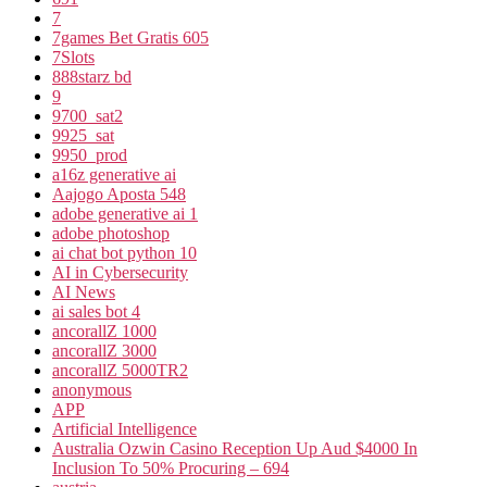
7
7games Bet Gratis 605
7Slots
888starz bd
9
9700_sat2
9925_sat
9950_prod
a16z generative ai
Aajogo Aposta 548
adobe generative ai 1
adobe photoshop
ai chat bot python 10
AI in Cybersecurity
AI News
ai sales bot 4
ancorallZ 1000
ancorallZ 3000
ancorallZ 5000TR2
anonymous
APP
Artificial Intelligence
Australia Ozwin Casino Reception Up Aud $4000 In
Inclusion To 50% Procuring – 694