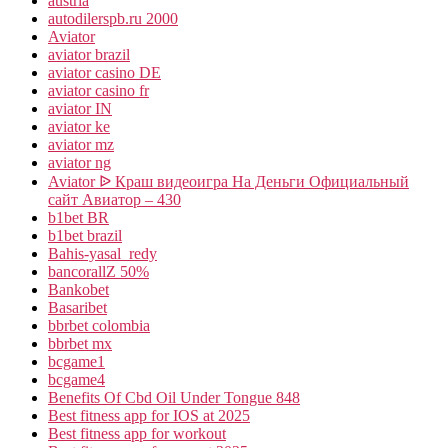
austria
autodilerspb.ru 2000
Aviator
aviator brazil
aviator casino DE
aviator casino fr
aviator IN
aviator ke
aviator mz
aviator ng
Aviator ᐉ Краш видеоигра На Деньги Официальный
сайт Авиатор – 430
b1bet BR
b1bet brazil
Bahis-yasal_redy
bancorallZ 50%
Bankobet
Basaribet
bbrbet colombia
bbrbet mx
bcgame1
bcgame4
Benefits Of Cbd Oil Under Tongue 848
Best fitness app for IOS at 2025
Best fitness app for workout