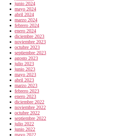
junio 2024
mayo 2024
abril 2024
marzo 2024
febrero 2024
enero 2024
diciembre 2023
noviembre 2023
octubre 2023
septiembre 2023
agosto 2023
julio 2023
junio 2023
mayo 2023
abril 2023
marzo 2023
febrero 2023
enero 2023
diciembre 2022
noviembre 2022
octubre 2022
septiembre 2022
julio 2022
junio 2022
mayo 2022