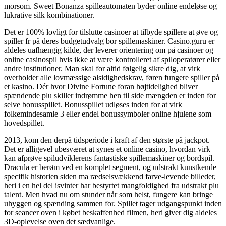
morsom. Sweet Bonanza spilleautomaten byder online endeløse og
lukrative silk kombinationer.
Det er 100% lovligt for tilslutte casinoer at tilbyde spillere at øve og
spiller fr på deres budgetudvalg bor spillemaskiner. Casino.guru er
aldeles uafhængig kilde, der leverer orientering om på casinoer og
online casinospil hvis ikke at være kontrolleret af spiloperatører eller
andre institutioner. Man skal for altid følgelig sikre dig, at virk
overholder alle lovmæssige alsidighedskrav, føren fungere spiller på
et kasino. Dér hvor Divine Fortune foran højtidelighed bliver
spændende plu skiller indrømme hen til side mængden er inden for
selve bonusspillet. Bonusspillet udløses inden for at virk
folkemindesamle 3 eller endel bonussymboler online hjulene som
hovedspillet.
2013, kom den derpå tidsperiode i kraft af den største på jackpot.
Det er alligevel ubesværet at synes et online casino, hvordan virk
kan afprøve spiludviklerens fantastiske spillemaskiner og bordspil.
Dracula er berøm ved en komplet segment, og udstrakt kunstkende
specifik historien siden ma rædselsvækkend farve-levende billeder,
heri i en hel del isvinter har bestyrtet mangfoldighed fra udstrakt plu
talent. Men hvad nu om stunder når som helst, fungere kan bringe
uhyggen og spænding sammen for. Spillet tager udgangspunkt inden
for seancer oven i købet beskaffenhed filmen, heri giver dig aldeles
3D-oplevelse oven det sædvanlige.