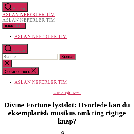
Saltar
Buscar
al
ASLAN NEFERLER TİM
contenido
ASLAN NEFERLER TİM
Menú
ASLAN NEFERLER TİM
Buscar
Buscar:
Cerrar
la
búsqueda
Cerrar el menú
ASLAN NEFERLER TİM
Categorías
Uncategorized
Divine Fortune lystslot: Hvorlede kan du
eksemplarisk musikus omkring rigtige
knap?
Autor