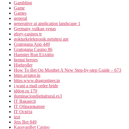
Gambling
Game
Games
general
generative ai application landscape 1
Germany vulkan vegas
glory-casinos tr
gokturkelektronik.netsitesi apr
Gratogana App 449
Gratogana Casino 86
Hamster Run Ελλάδα
hentai heroes
Highroller
How To Bet On Mostbet A New Step-by-step Guide – 673
https.aviator.in
https.www.dragontiger.in
i want a mail order bride
iddog.ru 170
iluminaciondigitalrural.es3
IT Вакансії
IT Образование
IT Освіта
izzi
Jetx Bet 849
KaravanBet Casino