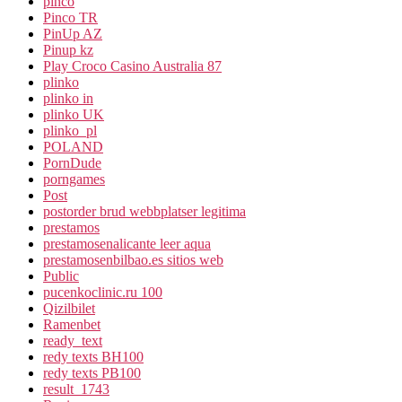
pinco
Pinco TR
PinUp AZ
Pinup kz
Play Croco Casino Australia 87
plinko
plinko in
plinko UK
plinko_pl
POLAND
PornDude
porngames
Post
postorder brud webbplatser legitima
prestamos
prestamosenalicante leer aqua
prestamosenbilbao.es sitios web
Public
pucenkoclinic.ru 100
Qizilbilet
Ramenbet
ready_text
redy texts BH100
redy texts PB100
result_1743