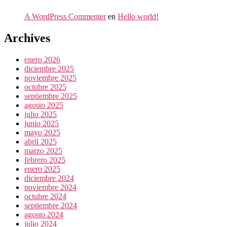
A WordPress Commenter
en
Hello world!
Archives
enero 2026
diciembre 2025
noviembre 2025
octubre 2025
septiembre 2025
agosto 2025
julio 2025
junio 2025
mayo 2025
abril 2025
marzo 2025
febrero 2025
enero 2025
diciembre 2024
noviembre 2024
octubre 2024
septiembre 2024
agosto 2024
julio 2024