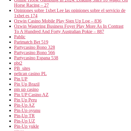
Horse Racing – 27
Opiniones sobre 1xbet Lee las opiniones sobre el servicio de
1xbet es 174
Ozwin Casino Mobile Play Sign Up Log – 836
Ozwin Wagering Business Foyer Play More As In Contrast
To A Hundred And Forty Australian Pokie – 887
Pablic
Parimatch Bet 519
Partycasino Bono 328
Partycasino Bono 566
Partycasino Espana 538
pbt2
PB_sites
pelican casino PL
Pin UP
Pin Up Brazil
pin up casino
Pin UP Casino AZ
Pin Up Peru
Pin-Up AZ
Pin-Up oyunu
Pin-Up TR
Pin-Up UZ
Pin-Up yukle