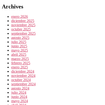
Archives
enero 2026
diciembre 2025
noviembre 2025
octubre 2025
septiembre 2025
agosto 2025
julio 2025
junio 2025
mayo 2025
abril 2025
marzo 2025
febrero 2025
enero 2025
diciembre 2024
noviembre 2024
octubre 2024
septiembre 2024
agosto 2024
julio 2024
junio 2024
mayo 2024