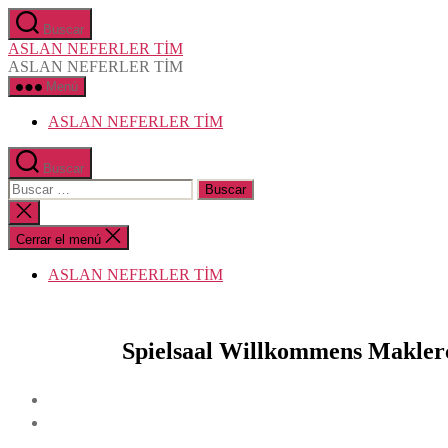
Saltar
Buscar
al
ASLAN NEFERLER TİM
contenido
ASLAN NEFERLER TİM
Menú
ASLAN NEFERLER TİM
Buscar
Buscar:
Cerrar
la
búsqueda
Cerrar el menú
ASLAN NEFERLER TİM
Spielsaal Willkommens Maklerco