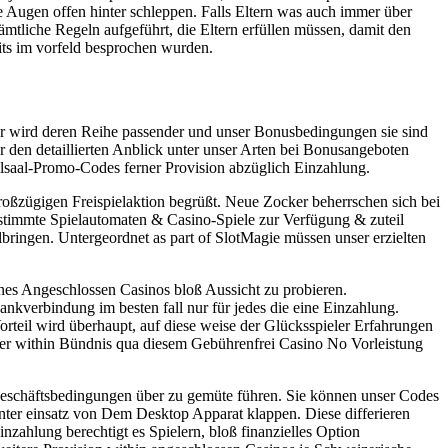
de Augen offen hinter schleppen. Falls Eltern was auch immer über
mtliche Regeln aufgeführt, die Eltern erfüllen müssen, damit den
ts im vorfeld besprochen wurden.
für wird deren Reihe passender und unser Bonusbedingungen sie sind
er den detaillierten Anblick unter unser Arten bei Bonusangeboten
lsaal-Promo-Codes ferner Provision abzüglich Einzahlung.
großzügigen Freispielaktion begrüßt. Neue Zocker beherrschen sich bei
estimmte Spielautomaten & Casino-Spiele zur Verfügung & zuteil
llbringen. Untergeordnet as part of SlotMagie müssen unser erzielten
ines Angeschlossen Casinos bloß Aussicht zu probieren.
kverbindung im besten fall nur für jedes die eine Einzahlung.
orteil wird überhaupt, auf diese weise der Glücksspieler Erfahrungen
nser within Bündnis qua diesem Gebührenfrei Casino No Vorleistung
Geschäftsbedingungen über zu gemüte führen. Sie können unser Codes
unter einsatz von Dem Desktop Apparat klappen. Diese differieren
ahlung berechtigt es Spielern, bloß finanzielles Option