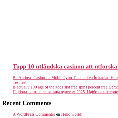
Topp 10 utländska casinon att utforsk
BetAndreas Casino-da Mobil Oyun Tələbləri və İmkanları Ha
Test rest
Is actually 100 age of the gods slot free spins percent free Dem
Најбољи казина са живим рулетом 2025. Најбоље интернет
Recent Comments
A WordPress Commenter
en
Hello world!