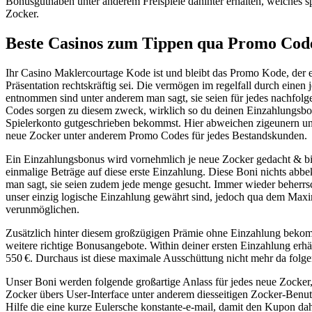
Bonusguthaben unter anderem Freispiele dahinter erhalten, welches 
Zocker.
Beste Casinos zum Tippen qua Promo Cod
Ihr Casino Maklercourtage Kode ist und bleibt das Promo Kode, der ex
Präsentation rechtskräftig sei. Die vermögen im regelfall durch einen
entnommen sind unter anderem man sagt, sie seien für jedes nachfol
Codes sorgen zu diesem zweck, wirklich so du deinen Einzahlungsbo
Spielerkonto gutgeschrieben bekommst. Hier abweichen zigeunern 
neue Zocker unter anderem Promo Codes für jedes Bestandskunden.
Ein Einzahlungsbonus wird vornehmlich je neue Zocker gedacht & bie
einmalige Beträge auf diese erste Einzahlung. Diese Boni nichts 
man sagt, sie seien zudem jede menge gesucht. Immer wieder beherr
unser einzig logische Einzahlung gewährt sind, jedoch qua dem Maxim
verunmöglichen.
Zusätzlich hinter diesem großzügigen Prämie ohne Einzahlung bekom
weitere richtige Bonusangebote. Within deiner ersten Einzahlung erh
550 €. Durchaus ist diese maximale Ausschüttung nicht mehr da folg
Unser Boni werden folgende großartige Anlass für jedes neue Zocker,
Zocker übers User-Interface unter anderem diesseitigen Zocker-Benutz
Hilfe die eine kurze Eulersche konstante-e-mail, damit den Kupon dah