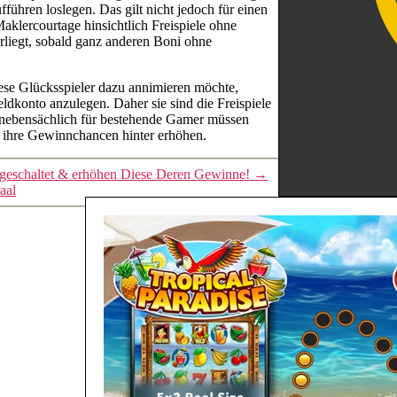
ühren loslegen. Das gilt nicht jedoch für einen
aklercourtage hinsichtlich Freispiele ohne
liegt, sobald ganz anderen Boni ohne
iese Glücksspieler dazu annimieren möchte,
eldkonto anzulegen. Daher sie sind die Freispiele
l nebensächlich für bestehende Gamer müssen
ic ihre Gewinnchancen hinter erhöhen.
ingeschaltet & erhöhen Diese Deren Gewinne!
→
aal