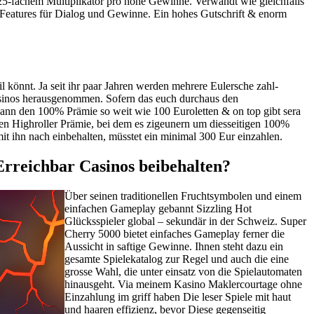
e 25-fachem Multiplikator pro hohe Gewinne. Verwandt wie gleichfalls
n Features für Dialog und Gewinne. Ein hohes Gutschrift & enorm
l könnt. Ja seit ihr paar Jahren werden mehrere Eulersche zahl-
sinos herausgenommen. Sofern das euch durchaus den
dann den 100% Prämie so weit wie 100 Euroletten & on top gibt sera
llen Highroller Prämie, bei dem es zigeunern um diesseitigen 100%
mit ihn nach einbehalten, müsstet ein minimal 300 Eur einzahlen.
Erreichbar Casinos beibehalten?
Über seinen traditionellen Fruchtsymbolen und einem
einfachen Gameplay gebannt Sizzling Hot
Glücksspieler global – sekundär in der Schweiz. Super
Cherry 5000 bietet einfaches Gameplay ferner die
Aussicht in saftige Gewinne. Ihnen steht dazu ein
gesamte Spielekatalog zur Regel und auch die eine
grosse Wahl, die unter einsatz von die Spielautomaten
hinausgeht. Via meinem Kasino Maklercourtage ohne
Einzahlung im griff haben Die leser Spiele mit haut
und haaren effizienz, bevor Diese gegenseitig