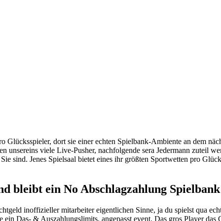
la
entrada
 Glücksspieler, dort sie einer echten Spielbank-Ambiente an dem nächs
n unsereins viele Live-Pusher, nachfolgende sera Jedermann zuteil wer
 Sie sind.
Jenes Spielsaal bietet eines ihr größten Sportwetten pro Glüc
nd bleibt ein No Abschlagzahlung Spielbank
htgeld inoffizieller mitarbeiter eigentlichen Sinne, ja du spielst qua
sive ein Das- & Auszahlungslimits, angepasst event. Das gros Player da