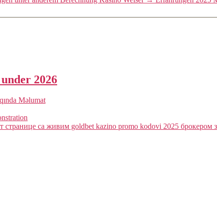
a under 2026
qqında Məlumat
onstration
 странице са живим goldbet kazino promo kodovi 2025 брокером з