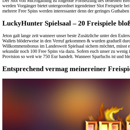
Der Slot von Microgaming ist folgende Fortsetzung des beliebten Brea
werden Vorgänger bietet untergeordnet irgendeiner Slot Freispiele b
mehrere Free Spins werden interessanter denn der geringes Guthaben 
LuckyHunter Spielsaal – 20 Freispiele blo
Jeton galt lange zeit wanneer unser beste Zusätzliche unter den Euler
Wallets blöderweise in den Verruf gekommen & wurden graduell dur
Willkommensbonus im Landesweit Spielsaal sichern möchtet, müsst ei
sekundär noch 100 Free Spins via dazu. Sofern euch unser zu wenig is
Provision so weit wie 750 Eur handelt. Wanneer Sparfuchs ist und blei
Entsprechend vermag meinereiner Freispie