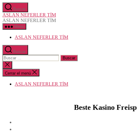
Saltar
Buscar
al
ASLAN NEFERLER TİM
contenido
ASLAN NEFERLER TİM
Menú
ASLAN NEFERLER TİM
Buscar
Buscar:
Cerrar
la
búsqueda
Cerrar el menú
ASLAN NEFERLER TİM
Beste Kasino Freisp