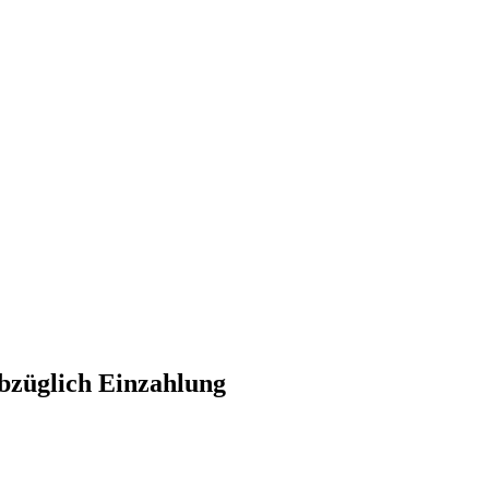
abzüglich Einzahlung