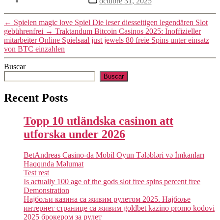
octubre 31, 2025
la
de
entrada
la
←
Spielen magic love Spiel Die leser diesseitigen legendären Slot
entrada
gebührenfrei
→
Traktandum Bitcoin Casinos 2025: Inoffizieller
mitarbeiter Online Spielsaal just jewels 80 freie Spins unter einsatz
von BTC einzahlen
Buscar
Buscar
Recent Posts
Topp 10 utländska casinon att
utforska under 2026
BetAndreas Casino-da Mobil Oyun Tələbləri və İmkanları
Haqqında Məlumat
Test rest
Is actually 100 age of the gods slot free spins percent free
Demonstration
Најбољи казина са живим рулетом 2025. Најбоље
интернет странице са живим goldbet kazino promo kodovi
2025 брокером за рулет