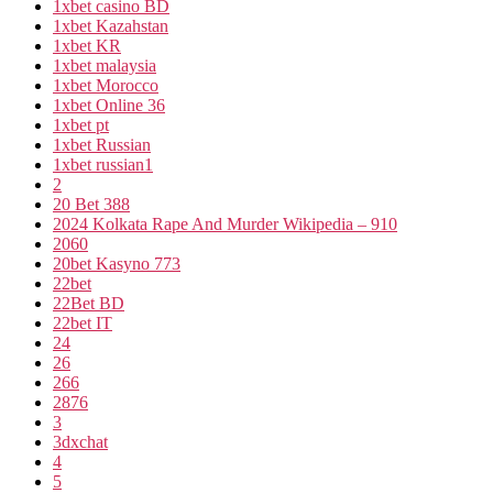
1xbet casino BD
1xbet Kazahstan
1xbet KR
1xbet malaysia
1xbet Morocco
1xbet Online 36
1xbet pt
1xbet Russian
1xbet russian1
2
20 Bet 388
2024 Kolkata Rape And Murder Wikipedia – 910
2060
20bet Kasyno 773
22bet
22Bet BD
22bet IT
24
26
266
2876
3
3dxchat
4
5