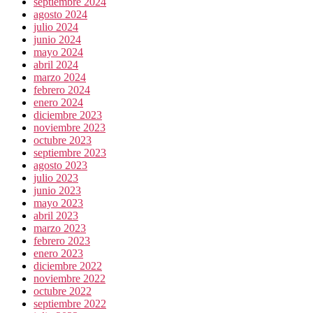
septiembre 2024
agosto 2024
julio 2024
junio 2024
mayo 2024
abril 2024
marzo 2024
febrero 2024
enero 2024
diciembre 2023
noviembre 2023
octubre 2023
septiembre 2023
agosto 2023
julio 2023
junio 2023
mayo 2023
abril 2023
marzo 2023
febrero 2023
enero 2023
diciembre 2022
noviembre 2022
octubre 2022
septiembre 2022