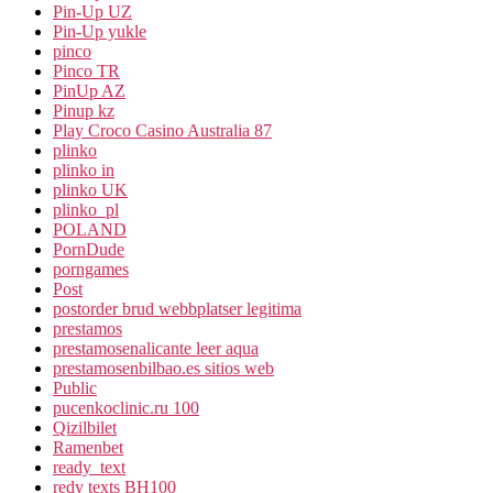
Pin-Up UZ
Pin-Up yukle
pinco
Pinco TR
PinUp AZ
Pinup kz
Play Croco Casino Australia 87
plinko
plinko in
plinko UK
plinko_pl
POLAND
PornDude
porngames
Post
postorder brud webbplatser legitima
prestamos
prestamosenalicante leer aqua
prestamosenbilbao.es sitios web
Public
pucenkoclinic.ru 100
Qizilbilet
Ramenbet
ready_text
redy texts BH100