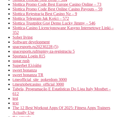
Slottica Promo Code Best Europe Casino Online – 73
Slottica Promo Code Best Online Casino Payouts – 59
Slottica Rejestracja Best Casino Nz – 9
Slottica Telegram Jak Kości – 572
Slottica Trustpilot Graj Demo Lucky Jimmy – 546
Slottica-Casino Licencjonowane Kasyno Internetowe Linki –
352
Sober living
Software development
spacesports.ru20230228 (5)
spacesports.rufrispiny-za-registraciu 5
Sportaza Login 815
sugar rush
Superbet Ελλάδα
sweet bonanza
sweet bonanza TR
t.meofficial_site_pokerdom 3000
t.mesriobetcasino_official 3000
Tabela, Programação E Estatísticas Do Liga Italy Mostbet –
612
test
text
The 12 Best Workout Apps Of 2025: Fitness Apps Trainers
Actually Use