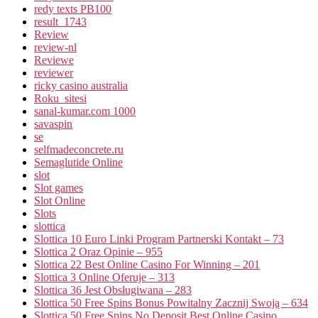
redy texts PB100
result_1743
Review
review-nl
Reviewe
reviewer
ricky casino australia
Roku_sitesi
sanal-kumar.com 1000
savaspin
se
selfmadeconcrete.ru
Semaglutide Online
slot
Slot games
Slot Online
Slots
slottica
Slottica 10 Euro Linki Program Partnerski Kontakt – 73
Slottica 2 Oraz Opinie – 955
Slottica 22 Best Online Casino For Winning – 201
Slottica 3 Online Oferuje – 313
Slottica 36 Jest Obsługiwana – 283
Slottica 50 Free Spins Bonus Powitalny Zacznij Swoją – 634
Slottica 50 Free Spins No Deposit Best Online Casino