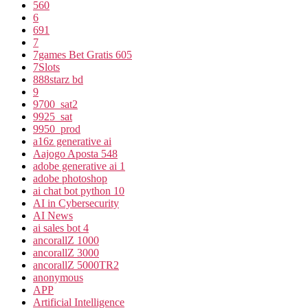
560
6
691
7
7games Bet Gratis 605
7Slots
888starz bd
9
9700_sat2
9925_sat
9950_prod
a16z generative ai
Aajogo Aposta 548
adobe generative ai 1
adobe photoshop
ai chat bot python 10
AI in Cybersecurity
AI News
ai sales bot 4
ancorallZ 1000
ancorallZ 3000
ancorallZ 5000TR2
anonymous
APP
Artificial Intelligence