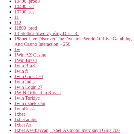
10400_prod3
10400_sat
10700_sat
11
112
11800_prod
13 Slottica Stworzyliśmy Dla – 81
188bet Live Discover The Dynamic World Of Live Gambling
And Casino Interaction – 256
1w
1Win AZ Casino
1Win Brasil
1win Brazil
1win fr
1win Giris 170
1win India
1win Login 27
1WIN Official In Russia
1win Turkiye
1win uzbekistan
1winRussia
1xbet
1xbet arabic
1xbet Az
1xbet Azerbaycan, 1xbet-Az mobil merc sayti Giriş 760