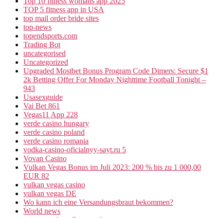
Top 10 fitness womans app 2025
TOP 5 fitness app in USA
top mail order bride sites
top-news
topendsports.com
Trading Bot
uncategorised
Uncategorized
Upgraded Mostbet Bonus Program Code Dimers: Secure $1
2k Betting Offer For Monday Nighttime Football Tonight –
943
Usasexguide
Vai Bet 861
Vegas11 App 228
verde casino hungary
verde casino poland
verde casino romania
vodka-casino-oficialnyy-sayt.ru 5
Vovan Casino
Vulkan Vegas Bonus im Juli 2023: 200 % bis zu 1 000,00
EUR 82
vulkan vegas casino
vulkan vegas DE
Wo kann ich eine Versandungsbraut bekommen?
World news