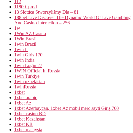
112
11800_prod
13 Slottica Stworzyliśmy Dla – 81
188bet Live Discover The Dynamic World Of Live Gambling
And Casino Interaction – 256
1w
1Win AZ Casino
1Win Brasil
1win Brazil
1win fr
1win Giris 170
1win India
1win Login 27
1WIN Official In Russia
1win Turkiye
1win uzbekistan
1winRussia
1xbet
1xbet arabic
1xbet Az
1xbet Azerbaycan, 1xbet-Az mobil merc sayti Giriş 760
1xbet casino BD
1xbet Kazahstan
1xbet KR
1xbet malaysia