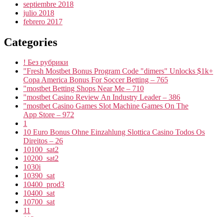
septiembre 2018
julio 2018
febrero 2017
Categories
! Без рубрики
"Fresh Mostbet Bonus Program Code "dimers" Unlocks $1k+
Copa America Bonus For Soccer Betting – 765
"mostbet Betting Shops Near Me – 710
"mostbet Casino Review An Industry Leader – 386
"‎mostbet Casino Games Slot Machine Games On The
App Store – 972
1
10 Euro Bonus Ohne Einzahlung Slottica Casino Todos Os
Direitos – 26
10100_sat2
10200_sat2
1030i
10390_sat
10400_prod3
10400_sat
10700_sat
11