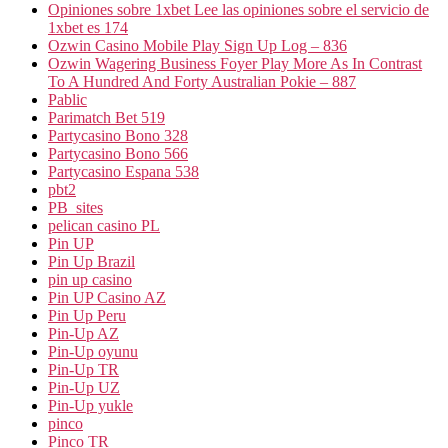
Opiniones sobre 1xbet Lee las opiniones sobre el servicio de
1xbet es 174
Ozwin Casino Mobile Play Sign Up Log – 836
Ozwin Wagering Business Foyer Play More As In Contrast
To A Hundred And Forty Australian Pokie – 887
Pablic
Parimatch Bet 519
Partycasino Bono 328
Partycasino Bono 566
Partycasino Espana 538
pbt2
PB_sites
pelican casino PL
Pin UP
Pin Up Brazil
pin up casino
Pin UP Casino AZ
Pin Up Peru
Pin-Up AZ
Pin-Up oyunu
Pin-Up TR
Pin-Up UZ
Pin-Up yukle
pinco
Pinco TR