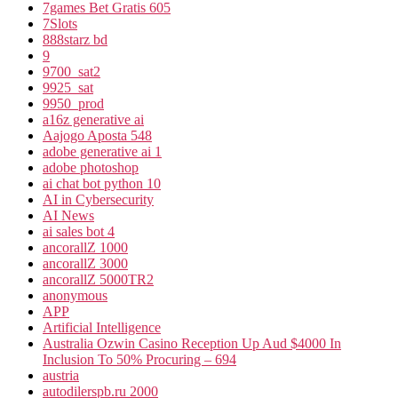
7games Bet Gratis 605
7Slots
888starz bd
9
9700_sat2
9925_sat
9950_prod
a16z generative ai
Aajogo Aposta 548
adobe generative ai 1
adobe photoshop
ai chat bot python 10
AI in Cybersecurity
AI News
ai sales bot 4
ancorallZ 1000
ancorallZ 3000
ancorallZ 5000TR2
anonymous
APP
Artificial Intelligence
Australia Ozwin Casino Reception Up Aud $4000 In
Inclusion To 50% Procuring – 694
austria
autodilerspb.ru 2000