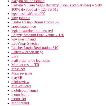
Kasyno online Poland
Kasyno Vulkan Vegas Recenzja, Bonus od pierwszej wpłaty
100% do 3000 zł + 125 FS 618
kgskouskosh3.ru 4000
king johnnie
Kudos Casino Bonus Codes 570
laopcion.com.co
legit postordre brud nettsted
Leipzig Stadium Euro Venue – 130
leovegas finland
LeoVegas Sweden
Linebet Login Registration 610
Listcrawler san diego
Live
mail order bride legit sites
Maribet casino TR
Masalbet
Maxi reviewe
maySB
mini-review
Mini-reviews
mobileporngames
mono brand
mono slot
Monobrand