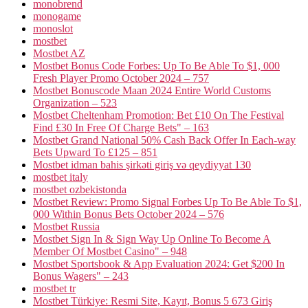
monobrend
monogame
monoslot
mostbet
Mostbet AZ
Mostbet Bonus Code Forbes: Up To Be Able To $1, 000
Fresh Player Promo October 2024 – 757
Mostbet Bonuscode Maan 2024 Entire World Customs
Organization – 523
Mostbet Cheltenham Promotion: Bet £10 On The Festival
Find £30 In Free Of Charge Bets" – 163
Mostbet Grand National 50% Cash Back Offer In Each-way
Bets Upward To £125 – 851
Mostbet idman bahis şirkəti giriş və qeydiyyat 130
mostbet italy
mostbet ozbekistonda
Mostbet Review: Promo Signal Forbes Up To Be Able To $1,
000 Within Bonus Bets October 2024 – 576
Mostbet Russia
Mostbet Sign In & Sign Way Up Online To Become A
Member Of Mostbet Casino" – 948
Mostbet Sportsbook & App Evaluation 2024: Get $200 In
Bonus Wagers" – 243
mostbet tr
Mostbet Türkiye: Resmi Site, Kayıt, Bonus 5 673 Giriş