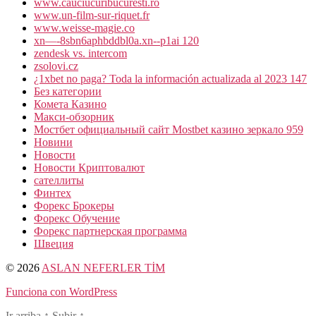
www.cauciucuribucuresti.ro
www.un-film-sur-riquet.fr
www.weisse-magie.co
xn—-8sbn6aphbddbl0a.xn--p1ai 120
zendesk vs. intercom
zsolovi.cz
¿1xbet no paga? Toda la información actualizada al 2023 147
Без категории
Комета Казино
Макси-обзорник
Мостбет официальный сайт Mostbet казино зеркало 959
Новини
Новости
Новости Криптовалют
сателлиты
Финтех
Форекс Брокеры
Форекс Обучение
Форекс партнерская программа
Швеция
© 2026
ASLAN NEFERLER TİM
Funciona con WordPress
Ir arriba
↑
Subir
↑