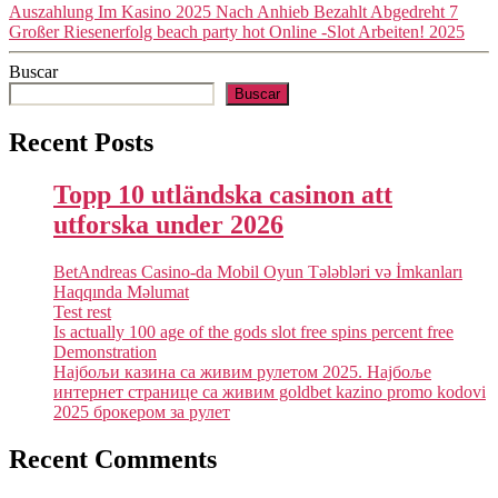
Auszahlung Im Kasino 2025 Nach Anhieb Bezahlt Abgedreht 7
Großer Riesenerfolg beach party hot Online -Slot Arbeiten! 2025
Buscar
Buscar
Recent Posts
Topp 10 utländska casinon att
utforska under 2026
BetAndreas Casino-da Mobil Oyun Tələbləri və İmkanları
Haqqında Məlumat
Test rest
Is actually 100 age of the gods slot free spins percent free
Demonstration
Најбољи казина са живим рулетом 2025. Најбоље
интернет странице са живим goldbet kazino promo kodovi
2025 брокером за рулет
Recent Comments