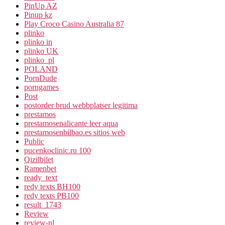
PinUp AZ
Pinup kz
Play Croco Casino Australia 87
plinko
plinko in
plinko UK
plinko_pl
POLAND
PornDude
porngames
Post
postorder brud webbplatser legitima
prestamos
prestamosenalicante leer aqua
prestamosenbilbao.es sitios web
Public
pucenkoclinic.ru 100
Qizilbilet
Ramenbet
ready_text
redy texts BH100
redy texts PB100
result_1743
Review
review-nl