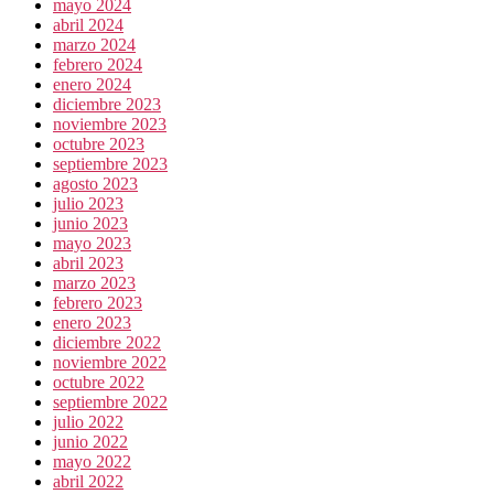
mayo 2024
abril 2024
marzo 2024
febrero 2024
enero 2024
diciembre 2023
noviembre 2023
octubre 2023
septiembre 2023
agosto 2023
julio 2023
junio 2023
mayo 2023
abril 2023
marzo 2023
febrero 2023
enero 2023
diciembre 2022
noviembre 2022
octubre 2022
septiembre 2022
julio 2022
junio 2022
mayo 2022
abril 2022