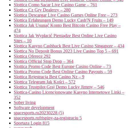
Slottica Como Sacar Live Casino Game – 761
Slottica Cz Gry Dealerzy – 280
Slottica Descargar Live Casino Games Online Free – 273
Slottica Erfahrungen Demo Lucky Cash'N Fruits – 149
Slottica Jak Usunąć Konto Best Bitcoin Casino Free Play –
474
Slottica Jak Wypłacić Pieniądze Best Online Live Casino
Sites – 10
Slottica Kasyno Cashback Best Live Casino Singapore – 434
Slottica No Deposit Bonus 2023 Live Casino Top 5 – 691
Slottica Oferece 292
Slottica Official Stop Drop – 364
Slottica Promo Code Best Europe Casino Online – 73
Slottica Promo Code Best Online Casino Payouts – 59
Slottica Rejestracja Best Casino Nz – 9
Slottica Telegram Jak Kości – 572
Slottica Trustpilot Graj Demo Lucky Jimmy – 546
Slottica-Casino Licencjonowane Kasyno Internetowe Linki –
352
Sober living
Software development
spacesports.ru20230228 (5)
spacesports.rufrispiny-za-registraciu 5
Sportaza Login 815