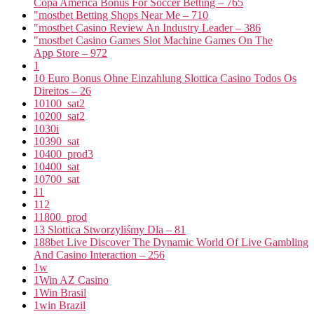
Copa America Bonus For Soccer Betting – 765
"mostbet Betting Shops Near Me – 710
"mostbet Casino Review An Industry Leader – 386
"‎mostbet Casino Games Slot Machine Games On The
App Store – 972
1
10 Euro Bonus Ohne Einzahlung Slottica Casino Todos Os
Direitos – 26
10100_sat2
10200_sat2
1030i
10390_sat
10400_prod3
10400_sat
10700_sat
11
112
11800_prod
13 Slottica Stworzyliśmy Dla – 81
188bet Live Discover The Dynamic World Of Live Gambling
And Casino Interaction – 256
1w
1Win AZ Casino
1Win Brasil
1win Brazil