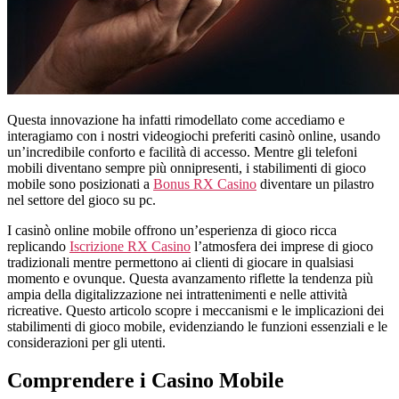
Questa innovazione ha infatti rimodellato come accediamo e
interagiamo con i nostri videogiochi preferiti
casinò online, usando
un’incredibile conforto e facilità di accesso. Mentre gli telefoni
mobili diventano sempre più onnipresenti, i stabilimenti di gioco
mobile sono posizionati a
Bonus RX Casino
diventare un pilastro
nel settore del gioco su pc.
I casinò online mobile offrono un’esperienza di gioco ricca
replicando
Iscrizione RX Casino
l’atmosfera dei imprese di gioco
tradizionali mentre permettono ai clienti di giocare in qualsiasi
momento e ovunque. Questa avanzamento riflette la tendenza più
ampia della digitalizzazione nei intrattenimenti e nelle attività
ricreative. Questo articolo scopre i meccanismi e le implicazioni dei
stabilimenti di gioco mobile, evidenziando le funzioni essenziali e le
considerazioni per gli utenti.
Comprendere i Casino Mobile