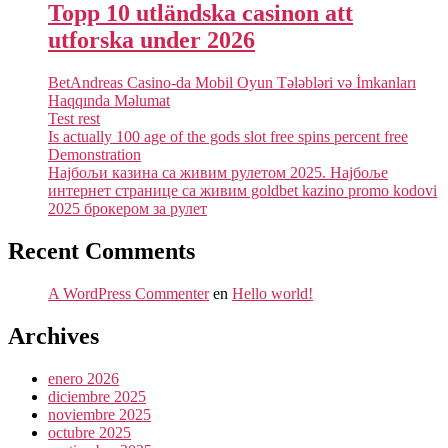
Topp 10 utländska casinon att
utforska under 2026
BetAndreas Casino-da Mobil Oyun Tələbləri və İmkanları
Haqqında Məlumat
Test rest
Is actually 100 age of the gods slot free spins percent free
Demonstration
Најбољи казина са живим рулетом 2025. Најбоље
интернет странице са живим goldbet kazino promo kodovi
2025 брокером за рулет
Recent Comments
A WordPress Commenter
en
Hello world!
Archives
enero 2026
diciembre 2025
noviembre 2025
octubre 2025