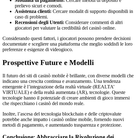
Modalità di pagamento:
Cercare metodi di deposito e
prelievo sicuri e comodi.
Assistenza clienti:
Cercare modalit di supporto disponibili in
caso di problemi.
Recensioni degli Utenti:
Considerare commenti di altri
giocatori per valutare la credibilità del casinò online.
Considerando questi fattori, i giocatori possono prendere decisioni
documentate e scegliere una piattaforma che meglio soddisfi le loro
preferenze e esigenze di videogioco.
Prospettive Future e Modelli
Il futuro dei siti di casinò mobile è brillante, con diverse modelli che
indicano una crescita continua e avanzamento. Una tendenza
emergente è l’integrazione della realtà virtuale (REALTA’
VIRTUALE) e della realtà aumentata (AR), tecnologie. Queste
tecnologie hanno il potenziale di creare ambienti di gioco immersi
che rispecchiano i casinò del mondo reale.
Inoltre, l’ascesa del tecnologia blockchain e delle criptovalute
potrebbe anche impatto i casinò online mobile, fornendo nuovi
metodi di pagamento, e aumentando trasparenza e protezione.
Conclusione: Abbracciare la Rivoluzione dei