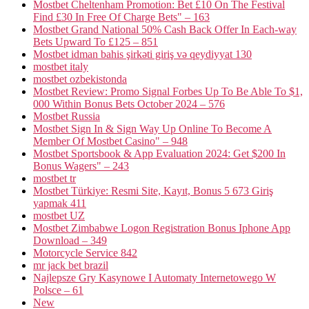
Mostbet Cheltenham Promotion: Bet £10 On The Festival
Find £30 In Free Of Charge Bets" – 163
Mostbet Grand National 50% Cash Back Offer In Each-way
Bets Upward To £125 – 851
Mostbet idman bahis şirkəti giriş və qeydiyyat 130
mostbet italy
mostbet ozbekistonda
Mostbet Review: Promo Signal Forbes Up To Be Able To $1,
000 Within Bonus Bets October 2024 – 576
Mostbet Russia
Mostbet Sign In & Sign Way Up Online To Become A
Member Of Mostbet Casino" – 948
Mostbet Sportsbook & App Evaluation 2024: Get $200 In
Bonus Wagers" – 243
mostbet tr
Mostbet Türkiye: Resmi Site, Kayıt, Bonus 5 673 Giriş
yapmak 411
mostbet UZ
Mostbet Zimbabwe Logon Registration Bonus Iphone App
Download – 349
Motorcycle Service 842
mr jack bet brazil
Najlepsze Gry Kasynowe I Automaty Internetowego W
Polsce – 61
New