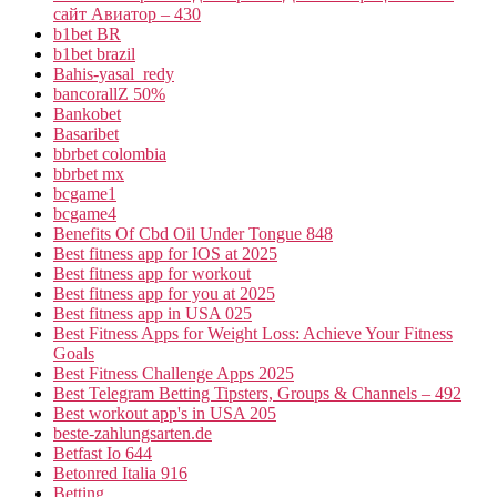
сайт Авиатор – 430
b1bet BR
b1bet brazil
Bahis-yasal_redy
bancorallZ 50%
Bankobet
Basaribet
bbrbet colombia
bbrbet mx
bcgame1
bcgame4
Benefits Of Cbd Oil Under Tongue 848
Best fitness app for IOS at 2025
Best fitness app for workout
Best fitness app for you at 2025
Best fitness app in USA 025
Best Fitness Apps for Weight Loss: Achieve Your Fitness
Goals
Best Fitness Challenge Apps 2025
Best Telegram Betting Tipsters, Groups & Channels – 492
Best workout app's in USA 205
beste-zahlungsarten.de
Betfast Io 644
Betonred Italia 916
Betting