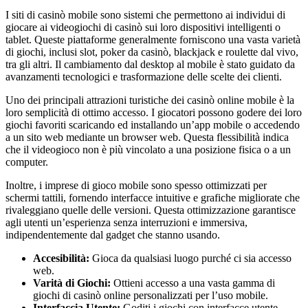
I siti di casinò mobile sono sistemi che permettono ai individui di
giocare ai videogiochi di casinò sui loro dispositivi intelligenti o
tablet. Queste piattaforme generalmente forniscono una vasta varietà
di giochi, inclusi slot, poker da casinò, blackjack e roulette dal vivo,
tra gli altri. Il cambiamento dal desktop al mobile è stato guidato da
avanzamenti tecnologici e trasformazione delle scelte dei clienti.
Uno dei principali attrazioni turistiche dei casinò online mobile è la
loro semplicità di ottimo accesso. I giocatori possono godere dei loro
giochi favoriti scaricando ed installando un’app mobile o accedendo
a un sito web mediante un browser web. Questa flessibilità indica
che il videogioco non è più vincolato a una posizione fisica o a un
computer.
Inoltre, i imprese di gioco mobile sono spesso ottimizzati per
schermi tattili, fornendo interfacce intuitive e grafiche migliorate che
rivaleggiano quelle delle versioni. Questa ottimizzazione garantisce
agli utenti un’esperienza senza interruzioni e immersiva,
indipendentemente dal gadget che stanno usando.
Accesibilità:
Gioca da qualsiasi luogo purché ci sia accesso
web.
Varità di Giochi:
Ottieni accesso a una vasta gamma di
giochi di casinò online personalizzati per l’uso mobile.
Interfaccia Utente:
Goditi i giochi con interfacce utente