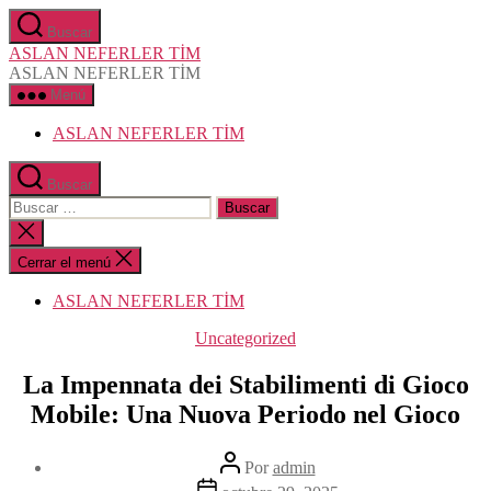
Saltar
Buscar
al
ASLAN NEFERLER TİM
contenido
ASLAN NEFERLER TİM
Menú
ASLAN NEFERLER TİM
Buscar
Buscar:
Cerrar
la
búsqueda
Cerrar el menú
ASLAN NEFERLER TİM
Categorías
Uncategorized
La Impennata dei Stabilimenti di Gioco
Mobile: Una Nuova Periodo nel Gioco
Autor
Por
admin
de
Fecha