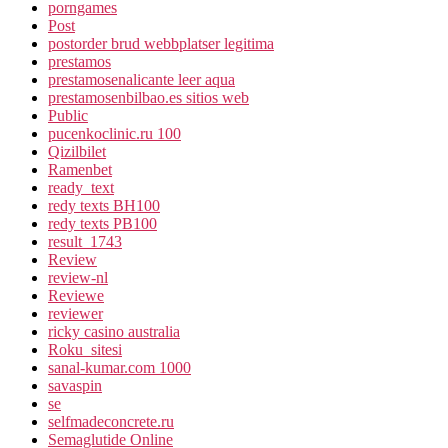
porngames
Post
postorder brud webbplatser legitima
prestamos
prestamosenalicante leer aqua
prestamosenbilbao.es sitios web
Public
pucenkoclinic.ru 100
Qizilbilet
Ramenbet
ready_text
redy texts BH100
redy texts PB100
result_1743
Review
review-nl
Reviewe
reviewer
ricky casino australia
Roku_sitesi
sanal-kumar.com 1000
savaspin
se
selfmadeconcrete.ru
Semaglutide Online