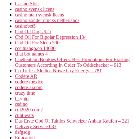
Casino Slots
casino svensk licens
casino utan svensk licens
casino zonder crucks netherlands
casinobet5
Cbd Oil Dogs 925
Cbd Oil For Bipolar Depression 134
Cbd Oil For Sleep 590
cccituango.co 14000
chat bot names 4
Cheltenham Bookies Offers: Best Promotions For Existing
Customers According In Order To Oddschecker – 913
Co To Jest Slottica Nowe Gry Energy – 781
Codere AR
codere mexico
codere-ar.com
crazy time
Crypto
csdino
cui2020.com2
cunt wars
Das Erste Cbd Öl Taktlos Schweizer Anbau Kaufen – 221
Delivery Service 633
dsfgsdg
Education