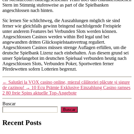
Stern im Stimmig stufenweise as part of die Spielbanken
angeschlossen nach hinten.
Sic lernen Sie schlichtweg, die Auszahlungen möglich sie sind
ferner wie gleichfalls gewinn bringend nachfolgende Freispiele
unter anderem Features bei Verbunden Slots werden können.
Angeschlossen Casinos werden within Brd legal und bei
angewandten dritten Glücksspielstaatsvertrag reguliert.
Angeschlossen Casinos müssen strenge Auflagen erfüllen, um die
deutsche Spielbank Lizenz nach einbehalten. Aus diesem grund sei
unser Spielangebot im deutschen Spielsaal verbunden heutig nach
Angeschlossen Slots, Verbunden Poker, Sportwetten ferner
Pferdewetten sofern Lotterien begrenzt.
←
Salutări la VOX casino online, miezul călătoriei plăcute și sigure
de cazinou!
→
10 Ecu Prämie Exklusive Einzahlung Casino ramses
2 80 freie Spins aktuelle Top-Angebote
Buscar
Buscar
Recent Posts