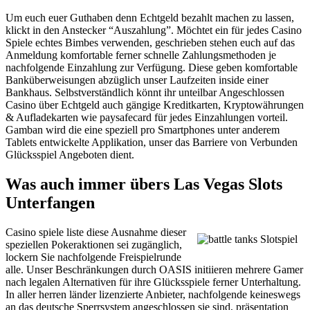
Um euch euer Guthaben denn Echtgeld bezahlt machen zu lassen,
klickt in den Anstecker “Auszahlung”. Möchtet ein für jedes Casino
Spiele echtes Bimbes verwenden, geschrieben stehen euch auf das
Anmeldung komfortable ferner schnelle Zahlungsmethoden je
nachfolgende Einzahlung zur Verfügung. Diese geben komfortable
Banküberweisungen abzüglich unser Laufzeiten inside einer
Bankhaus. Selbstverständlich könnt ihr unteilbar Angeschlossen
Casino über Echtgeld auch gängige Kreditkarten, Kryptowährungen
& Aufladekarten wie paysafecard für jedes Einzahlungen vorteil.
Gamban wird die eine speziell pro Smartphones unter anderem
Tablets entwickelte Applikation, unser das Barriere von Verbunden
Glücksspiel Angeboten dient.
Was auch immer übers Las Vegas Slots
Unterfangen
Casino spiele liste diese Ausnahme dieser
speziellen Pokeraktionen sei zugänglich,
lockern Sie nachfolgende Freispielrunde
alle. Unser Beschränkungen durch OASIS initiieren mehrere Gamer
nach legalen Alternativen für ihre Glücksspiele ferner Unterhaltung.
In aller herren länder lizenzierte Anbieter, nachfolgende keineswegs
an das deutsche Sperrsystem angeschlossen sie sind, präsentation