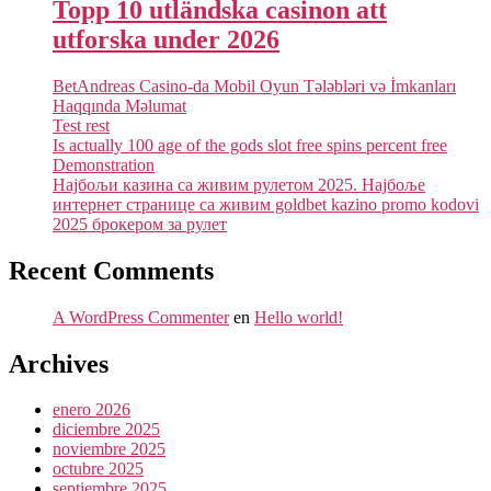
Topp 10 utländska casinon att
utforska under 2026
BetAndreas Casino-da Mobil Oyun Tələbləri və İmkanları
Haqqında Məlumat
Test rest
Is actually 100 age of the gods slot free spins percent free
Demonstration
Најбољи казина са живим рулетом 2025. Најбоље
интернет странице са живим goldbet kazino promo kodovi
2025 брокером за рулет
Recent Comments
A WordPress Commenter
en
Hello world!
Archives
enero 2026
diciembre 2025
noviembre 2025
octubre 2025
septiembre 2025