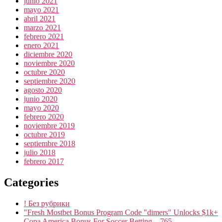
junio 2021
mayo 2021
abril 2021
marzo 2021
febrero 2021
enero 2021
diciembre 2020
noviembre 2020
octubre 2020
septiembre 2020
agosto 2020
junio 2020
mayo 2020
febrero 2020
noviembre 2019
octubre 2019
septiembre 2018
julio 2018
febrero 2017
Categories
! Без рубрики
"Fresh Mostbet Bonus Program Code "dimers" Unlocks $1k+
Copa America Bonus For Soccer Betting – 765