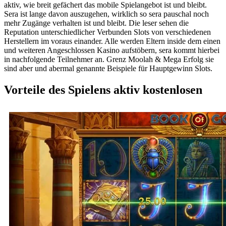
aktiv, wie breit gefächert das mobile Spielangebot ist und bleibt.
Sera ist lange davon auszugehen, wirklich so sera pauschal noch
mehr Zugänge verhalten ist und bleibt. Die leser sehen die
Reputation unterschiedlicher Verbunden Slots von verschiedenen
Herstellern im voraus einander. Alle werden Eltern inside dem einen
und weiteren Angeschlossen Kasino aufstöbern, sera kommt hierbei
in nachfolgende Teilnehmer an. Grenz Moolah & Mega Erfolg sie
sind aber und abermal genannte Beispiele für Hauptgewinn Slots.
Vorteile des Spielens aktiv kostenlosen