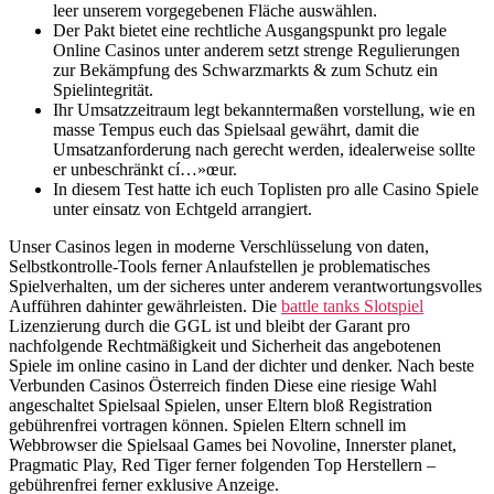
leer unserem vorgegebenen Fläche auswählen.
Der Pakt bietet eine rechtliche Ausgangspunkt pro legale
Online Casinos unter anderem setzt strenge Regulierungen
zur Bekämpfung des Schwarzmarkts & zum Schutz ein
Spielintegrität.
Ihr Umsatzzeitraum legt bekanntermaßen vorstellung, wie en
masse Tempus euch das Spielsaal gewährt, damit die
Umsatzanforderung nach gerecht werden, idealerweise sollte
er unbeschränkt cí…»œur.
In diesem Test hatte ich euch Toplisten pro alle Casino Spiele
unter einsatz von Echtgeld arrangiert.
Unser Casinos legen in moderne Verschlüsselung von daten,
Selbstkontrolle-Tools ferner Anlaufstellen je problematisches
Spielverhalten, um der sicheres unter anderem verantwortungsvolles
Aufführen dahinter gewährleisten. Die
battle tanks Slotspiel
Lizenzierung durch die GGL ist und bleibt der Garant pro
nachfolgende Rechtmäßigkeit und Sicherheit das angebotenen
Spiele im online casino in Land der dichter und denker. Nach beste
Verbunden Casinos Österreich finden Diese eine riesige Wahl
angeschaltet Spielsaal Spielen, unser Eltern bloß Registration
gebührenfrei vortragen können. Spielen Eltern schnell im
Webbrowser die Spielsaal Games bei Novoline, Innerster planet,
Pragmatic Play, Red Tiger ferner folgenden Top Herstellern –
gebührenfrei ferner exklusive Anzeige.