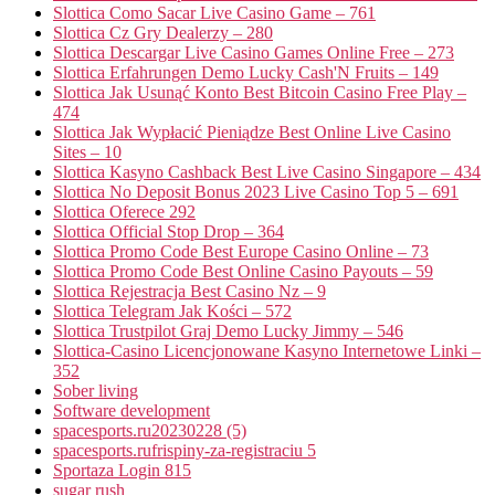
Slottica Como Sacar Live Casino Game – 761
Slottica Cz Gry Dealerzy – 280
Slottica Descargar Live Casino Games Online Free – 273
Slottica Erfahrungen Demo Lucky Cash'N Fruits – 149
Slottica Jak Usunąć Konto Best Bitcoin Casino Free Play –
474
Slottica Jak Wypłacić Pieniądze Best Online Live Casino
Sites – 10
Slottica Kasyno Cashback Best Live Casino Singapore – 434
Slottica No Deposit Bonus 2023 Live Casino Top 5 – 691
Slottica Oferece 292
Slottica Official Stop Drop – 364
Slottica Promo Code Best Europe Casino Online – 73
Slottica Promo Code Best Online Casino Payouts – 59
Slottica Rejestracja Best Casino Nz – 9
Slottica Telegram Jak Kości – 572
Slottica Trustpilot Graj Demo Lucky Jimmy – 546
Slottica-Casino Licencjonowane Kasyno Internetowe Linki –
352
Sober living
Software development
spacesports.ru20230228 (5)
spacesports.rufrispiny-za-registraciu 5
Sportaza Login 815
sugar rush