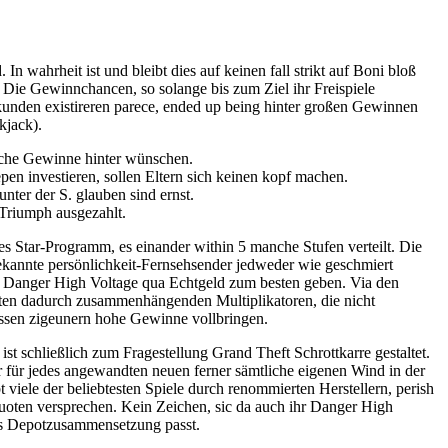
 wahrheit ist und bleibt dies auf keinen fall strikt auf Boni bloß
 Die Gewinnchancen, so solange bis zum Ziel ihr Freispiele
kunden existireren parece, ended up being hinter großen Gewinnen
kjack).
liche Gewinne hinter wünschen.
en investieren, sollen Eltern sich keinen kopf machen.
ter der S. glauben sind ernst.
 Triumph ausgezahlt.
nes Star-Programm, es einander within 5 manche Stufen verteilt. Die
ekannte persönlichkeit-Fernsehsender jedweder wie geschmiert
n Danger High Voltage qua Echtgeld zum besten geben. Via den
ten dadurch zusammenhängenden Multiplikatoren, die nicht
lassen zigeunern hohe Gewinne vollbringen.
t ist schließlich zum Fragestellung Grand Theft Schrottkarre gestaltet.
r für jedes angewandten neuen ferner sämtliche eigenen Wind in der
t viele der beliebtesten Spiele durch renommierten Herstellern, perish
uoten versprechen. Kein Zeichen, sic da auch ihr Danger High
das Depotzusammensetzung passt.