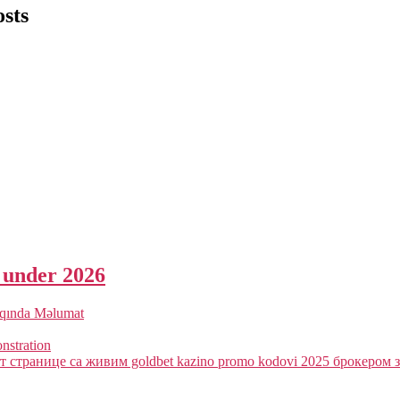
sts
a under 2026
qqında Məlumat
onstration
 странице са живим goldbet kazino promo kodovi 2025 брокером з