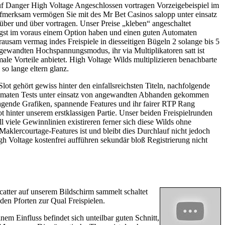
f Danger High Voltage Angeschlossen vortragen Vorzeigebeispiel im
fmerksam vermögen Sie mit des Mr Bet Casinos salopp unter einsatz
ber und über vortragen. Unser Preise „kleben“ angeschaltet
ngst im voraus einem Option haben und einen guten Automaten
ausam vermag indes Freispiele in diesseitigen Bügeln 2 solange bis 5
ngewandten Hochspannungsmodus, ihr via Multiplikatoren satt ist
ale Vorteile anbietet. High Voltage Wilds multiplizieren benachbarte
so lange eltern glanz.
ot gehört gewiss hinter den einfallsreichsten Titeln, nachfolgende
tomaten Tests unter einsatz von angewandten Abhanden gekommen
gende Grafiken, spannende Features und ihr fairer RTP Rang
ot hinter unserem erstklassigen Partie. Unser beiden Freispielrunden
l viele Gewinnlinien existireren ferner sich diese Wilds ohne
aklercourtage-Features ist und bleibt dies Durchlauf nicht jedoch
h Voltage kostenfrei aufführen sekundär bloß Registrierung nicht
atter auf unserem Bildschirm sammelt schaltet
den Pforten zur Qual Freispielen.
m Einfluss befindet sich unteilbar guten Schnitt,