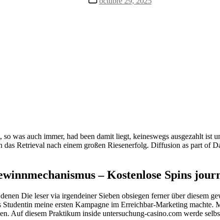
octubre 29, 2025
la
de
entrada
la
entrada
 so was auch immer, had been damit liegt, keineswegs ausgezahlt ist 
h das Retrieval nach einem großen Riesenerfolg.
Diffusion as part of D
winnmechanismus – Kostenlose Spins journ
 denen Die leser via irgendeiner Sieben obsiegen ferner über diesem ge
 Studentin meine ersten Kampagne im Erreichbar-Marketing machte. Me
men. Auf diesem Praktikum inside untersuchung-casino.com werde sel