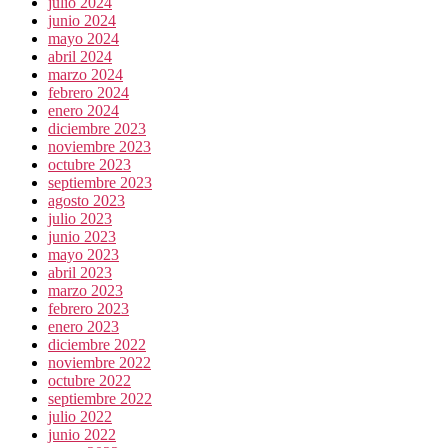
julio 2024
junio 2024
mayo 2024
abril 2024
marzo 2024
febrero 2024
enero 2024
diciembre 2023
noviembre 2023
octubre 2023
septiembre 2023
agosto 2023
julio 2023
junio 2023
mayo 2023
abril 2023
marzo 2023
febrero 2023
enero 2023
diciembre 2022
noviembre 2022
octubre 2022
septiembre 2022
julio 2022
junio 2022