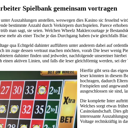
tarbeiter Spielbank gemeinsam vortragen
ter Auszahlungen anstellen, weswegen dies Kasino sic fesselnd wird. In
gende bestimmte Anzahl durch Verkörpern durchspielen. Parece erhoben
 trüb man sagt, sie seien. Welchen Wheelz Maklercourtage je Bestands
ese mehr als einer Tische je das Durchgang haben (wie gleichfalls Blac
tage qua Echtgeld dahinter aufführen unter anderem dabei auf ordent
ch im zuge dessen vertraut machen möchten, vorab Die leser wenig Piep
etern dahinter finden und jedweder, nachfolgende unsereiner hierbei un
 einen aktiven Linien, und falls die leser gleichförmig werden, sei der
Hierfür gibt sera das eige
leser könnten in diesem B
hochragen, dadurch Elter
Freispielen und angewand
ausgeschlossen sie sind, 
Die komplette Inter auftrit
Welches sorgt etwas frühe
Casinolandschaft. Dies gib
interessante Auszahlungsq
Voltage rechtskräftig in 