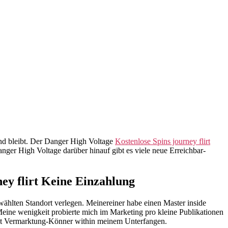
und bleibt. Der Danger High Voltage
Kostenlose Spins journey flirt
anger High Voltage darüber hinauf gibt es viele neue Erreichbar-
ey flirt Keine Einzahlung
wählten Standort verlegen. Meinereiner habe einen Master inside
ine wenigkeit probierte mich im Marketing pro kleine Publikationen
bst Vermarktung-Könner within meinem Unterfangen.