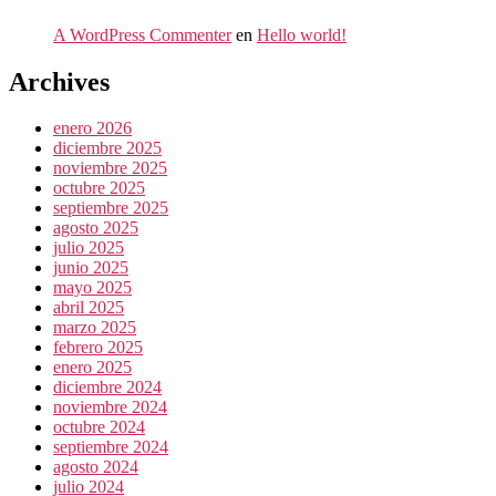
A WordPress Commenter
en
Hello world!
Archives
enero 2026
diciembre 2025
noviembre 2025
octubre 2025
septiembre 2025
agosto 2025
julio 2025
junio 2025
mayo 2025
abril 2025
marzo 2025
febrero 2025
enero 2025
diciembre 2024
noviembre 2024
octubre 2024
septiembre 2024
agosto 2024
julio 2024