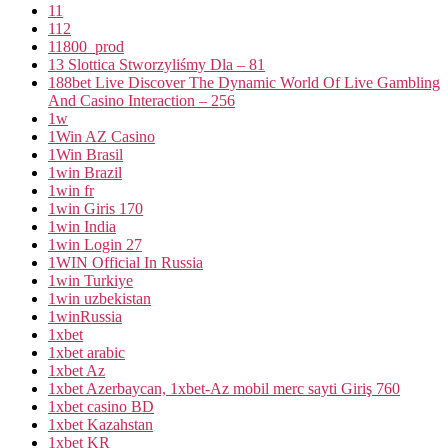
11
112
11800_prod
13 Slottica Stworzyliśmy Dla – 81
188bet Live Discover The Dynamic World Of Live Gambling
And Casino Interaction – 256
1w
1Win AZ Casino
1Win Brasil
1win Brazil
1win fr
1win Giris 170
1win India
1win Login 27
1WIN Official In Russia
1win Turkiye
1win uzbekistan
1winRussia
1xbet
1xbet arabic
1xbet Az
1xbet Azerbaycan, 1xbet-Az mobil merc sayti Giriş 760
1xbet casino BD
1xbet Kazahstan
1xbet KR