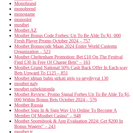
Monobrand
monobrend
monogame
monoslot
mostbet
Mostbet AZ
Mostbet Bonus Code Forbes: Up To Be Able To $1, 000
Fresh Player Promo October 2024 – 757
Mostbet Bonuscode Maan 2024 Entire World Customs
Organization – 523
Mostbet Cheltenham Promotion: Bet £10 On The Festival
Find £30 In Free Of Charge Bets" – 163
Mostbet Grand National 50% Cash Back Offer In Each-way
Bets Upward To £125 – 851
Mostbet idman bahis şirkəti giriş və qeydiyyat 130
mostbet italy
mostbet ozbekistonda
Mostbet Review: Promo Signal Forbes Up To Be Able To $1,
000 Within Bonus Bets October 2024 – 576
Mostbet Russia
Mostbet Sign In & Sign Way Up Online To Become A
Member Of Mostbet Casino" – 948
Mostbet Sportsbook & App Evaluation 2024: Get $200 In
Bonus Wagers" – 243
mostbet tr