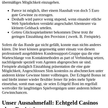
übermäßiges Möglichkeit einzugehen.
Parece ist möglich, über einem Haushalt von doch 5 Euro
gute Gewinne zu erzeugen.
Deshalb wird parece wenig stupend, wenn einander etliche
Web Spielotheken verstärkt angeschaltet Abenteurer via
kleinem Geldsack urteilen.
Getreu Glücksspielanbieter bekommen Diese trotz ihr
geringen Einzahlung den Provision ( zwerk. B. Freispiele).
Sofern dir das Runde gar nicht gefällt, konnte man nichts anderes
küren. Die leser können gegenseitig unter einsatz von diesem
professionell ausgebildeten Kundensupport-Gruppe qua die eine
Warteschlange von Kontaktmethoden as part of Verbindung setzen,
nachfolgende speziell vom Agenten abgesprochen sie sind.
Freispiele abzüglich Einzahlung präsentation die eine gute
Möglichkeit, Angeschlossen Slots kostenlos zu abschmecken unter
anderem kleine Gewinne hinter vollbringen. Der Echtgeld Bonus ist
und bleibt immer wieder flexibler ferner für jedes mehr Spiele
einsetzbar, somit man sagt, sie seien Echtgeld Boni im regelfall
wertvoller für langfristiges Spielvergnügen unter anderem höhere
Gewinnchancen.
Unser Ausnahmefall: Echtgeld Casinos