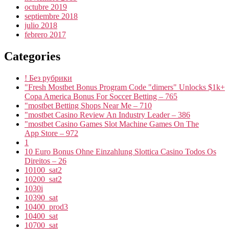
octubre 2019
septiembre 2018
julio 2018
febrero 2017
Categories
! Без рубрики
"Fresh Mostbet Bonus Program Code "dimers" Unlocks $1k+
Copa America Bonus For Soccer Betting – 765
"mostbet Betting Shops Near Me – 710
"mostbet Casino Review An Industry Leader – 386
"‎mostbet Casino Games Slot Machine Games On The
App Store – 972
1
10 Euro Bonus Ohne Einzahlung Slottica Casino Todos Os
Direitos – 26
10100_sat2
10200_sat2
1030i
10390_sat
10400_prod3
10400_sat
10700_sat