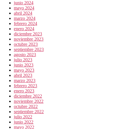
junio 2024
mayo 2024
abril 2024
marzo 2024
febrero 2024
enero 2024
diciembre 2023
noviembre 2023
octubre 2023
septiembre 2023
agosto 2023
julio 2023
junio 2023
mayo 2023
abril 2023
marzo 2023
febrero 2023
enero 2023
diciembre 2022
noviembre 2022
octubre 2022
septiembre 2022
julio 2022
junio 2022
mayo 2022