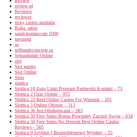
Review
review-nl
Reviewe
reviewer
ricky casino australia
Roku_sitesi
sanal-kumar.com 1000
savaspin
se
selfmadeconcrete.ru
Semaglutide Online
slot
Slot games
Slot Online
Slots
slottica
Slottica 10 Euro Linki Program Partnerski Kontakt – 73
Slottica 2 Oraz Opinie – 955
Slottica 22 Best Online Casino For Winning – 201
Slottica 3 Online Oferuje – 313
Slottica 36 Jest Obsługiwana – 283
Slottica 50 Free Spins Bonus Powitalny Zacznij Swoją – 634
Slottica 50 Free Spins No Deposit Best Online Casino
Reviews – 565
Slottica 9 Szybkie I Bezproblemowe Wypłaty – 55