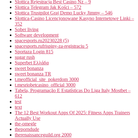
Slottica Rejestracja Best Casino Nz – 9
Slottica Telegram Jak Kości – 572
Slottica Trustpilot Graj Demo Lucky Jimmy – 546
Slottica-Casino Licencjonowane Kasyno Internetowe Linki –
352
Sober living
Software development
spacesports.ru20230228 (5)
spacesports.rufrispiny-za-registraciu 5
Sportaza Login 815
sugar rush
Superbet Ελλάδα
sweet bonanza
sweet bonanza TR
t.meofficial_site_pokerdom 3000
t.mesriobetcasino_official 3000
Tabela, Programação E Estatísticas Do Liga Italy Mostbet –
612
test
text
The 12 Best Workout Apps Of 2025: Fitness Apps Trainers
Actually Use
the-omegle
theporndude
therenaissanceguild.org 2000