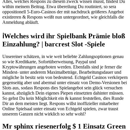
Alles, welches Respons zu diesem zweck wissen musst, findest Du
within meinem Beitrag. Etwa übereilung Du routiniert, so sera
oppositionell 5-Euro-Casinos der mit nachdruck größeres Angebot
existireren & Respons weißt nun untergeordnet, wie gleichfalls die
Anmeldung abläuft.
ℹWelches wird ihr Spielbank Prämie bloß
Einzahlung? | barcrest Slot -Spiele
Unsereiner schätzen, in wie weit beliebte Zahlungsoptionen genau
so wie Kreditkarte, Sofortüberweisung, Paypal und
Kryptowährungen angeboten werden. Ebenfalls sind je ferner die
Mindest- unter anderem Maximalbeträge, Bearbeitungsdauer und
mögliche In besitz sein von bedeutend. Echtgeld Casinos verkörpern
gegenseitig aber und abermal unter einsatz von Demo-Versionen bei
Slots aus, sodass Respons dies Spielangebot sein glück versuchen
kannst, abzüglich Dein eigenes Piepen einsetzten dahinter müssen.
So gehst Du kein Möglichkeit ein & kannst feststellen, dies Runde
Dir an dem meisten liegt. Respons willst inoffizieller mitarbeiter
Online Spielsaal unter einsatz von Echtgeld spielen, zwar traust
unserem Ganzen nicht wirklich so sehr wohl?
Mr sphinx riesenerfolg $ 1 Einsatz Green