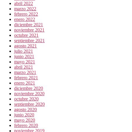
abril 2022
marzo 2022
febrero 2022
enero 2022
diciembre 2021
noviembre 2021
octubre 2021
septiembre 2021
agosto 2021
julio 2021
junio 2021
mayo 2021
abril 2021
marzo 2021
febrero 2021
enero 2021
diciembre 2020
noviembre 2020
octubre 2020
septiembre 2020
agosto 2020
junio 2020
mayo 2020
febrero 2020
noviembre 2019