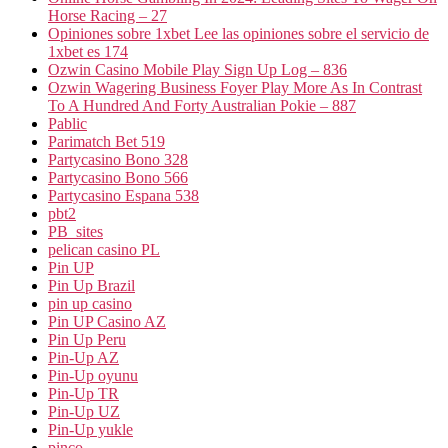
Horse Racing – 27
Opiniones sobre 1xbet Lee las opiniones sobre el servicio de
1xbet es 174
Ozwin Casino Mobile Play Sign Up Log – 836
Ozwin Wagering Business Foyer Play More As In Contrast
To A Hundred And Forty Australian Pokie – 887
Pablic
Parimatch Bet 519
Partycasino Bono 328
Partycasino Bono 566
Partycasino Espana 538
pbt2
PB_sites
pelican casino PL
Pin UP
Pin Up Brazil
pin up casino
Pin UP Casino AZ
Pin Up Peru
Pin-Up AZ
Pin-Up oyunu
Pin-Up TR
Pin-Up UZ
Pin-Up yukle
pinco