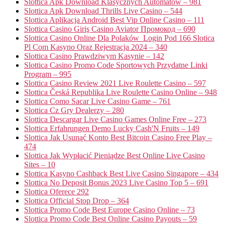
Slottica Apk Download Klasycznych Automatów – 981
Slottica Apk Download Thrills Live Casino – 544
Slottica Aplikacja Android Best Vip Online Casino – 111
Slottica Casino Giriş Casino Aviator Промокод – 690
Slottica Casino Online Dla Polaków ️ Login Pod 166 Slotica
Pl Com Kasyno Oraz Rejestracja 2024 – 340
Slottica Casino Prawdziwym Kasynie – 142
Slottica Casino Promo Code Sportowych Przydatne Linki
Program – 995
Slottica Casino Review 2021 Live Roulette Casino – 597
Slottica Česká Republika Live Roulette Casino Online – 948
Slottica Como Sacar Live Casino Game – 761
Slottica Cz Gry Dealerzy – 280
Slottica Descargar Live Casino Games Online Free – 273
Slottica Erfahrungen Demo Lucky Cash'N Fruits – 149
Slottica Jak Usunąć Konto Best Bitcoin Casino Free Play –
474
Slottica Jak Wypłacić Pieniądze Best Online Live Casino
Sites – 10
Slottica Kasyno Cashback Best Live Casino Singapore – 434
Slottica No Deposit Bonus 2023 Live Casino Top 5 – 691
Slottica Oferece 292
Slottica Official Stop Drop – 364
Slottica Promo Code Best Europe Casino Online – 73
Slottica Promo Code Best Online Casino Payouts – 59