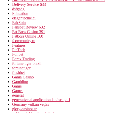
Delivery Service 633
dsfgsdg
Education
elagentecine.cl
FairSpin
Fansbet Review 632
Fat Boss Casino 391
Fatboss Online 160
fcommunity.ru
Features
FinTech
Fonbet
Forex Trading
fortune tiger brazil
fortunetiger
freshbet
Gama Casino
Gambling
Game
Games
general
generative ai application landscape 1
Germany vulkan vegas
glory-casinos tr