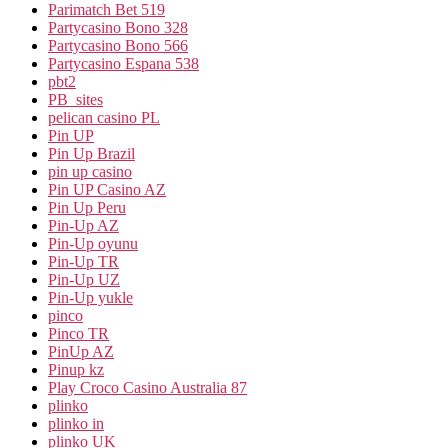
Parimatch Bet 519
Partycasino Bono 328
Partycasino Bono 566
Partycasino Espana 538
pbt2
PB_sites
pelican casino PL
Pin UP
Pin Up Brazil
pin up casino
Pin UP Casino AZ
Pin Up Peru
Pin-Up AZ
Pin-Up oyunu
Pin-Up TR
Pin-Up UZ
Pin-Up yukle
pinco
Pinco TR
PinUp AZ
Pinup kz
Play Croco Casino Australia 87
plinko
plinko in
plinko UK