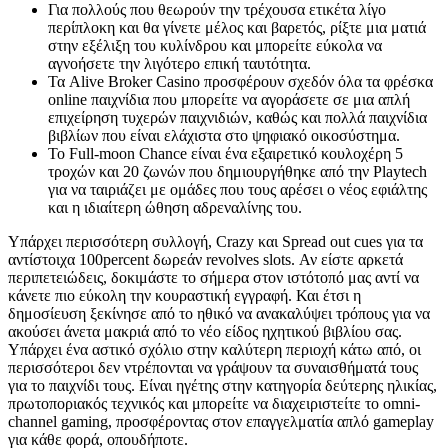
Για πολλούς που θεωρούν την τρέχουσα ετικέτα λίγο
περίπλοκη και θα γίνετε μέλος και βαρετός, ρίξτε μια ματιά
στην εξέλιξη του κυλίνδρου και μπορείτε εύκολα να
αγνοήσετε την λιγότερο επική ταυτότητα.
Τα Alive Broker Casino προσφέρουν σχεδόν όλα τα φρέσκα
online παιχνίδια που μπορείτε να αγοράσετε σε μια απλή
επιχείρηση τυχερών παιχνιδιών, καθώς και πολλά παιχνίδια
βιβλίων που είναι ελάχιστα στο ψηφιακό οικοσύστημα.
Το Full-moon Chance είναι ένα εξαιρετικό κουλοχέρη 5
τροχών και 20 ζωνών που δημιουργήθηκε από την Playtech
για να ταιριάζει με ομάδες που τους αρέσει ο νέος εφιάλτης
και η ιδιαίτερη ώθηση αδρεναλίνης του.
Υπάρχει περισσότερη συλλογή, Crazy και Spread out cues για τα
αντίστοιχα 100percent δωρεάν revolves slots. Αν είστε αρκετά
περιπετειώδεις, δοκιμάστε το σήμερα στον ιστότοπό μας αντί να
κάνετε πιο εύκολη την κουραστική εγγραφή. Και έτσι η
δημοσίευση ξεκίνησε από το ηθικό να ανακαλύψει τρόπους για να
ακούσει άνετα μακριά από το νέο είδος ηχητικού βιβλίου σας.
Υπάρχει ένα αστικό σχόλιο στην καλύτερη περιοχή κάτω από, οι
περισσότεροι δεν ντρέπονται να γράψουν τα συναισθήματά τους
για το παιχνίδι τους. Είναι ηγέτης στην κατηγορία δεύτερης ηλικίας,
πρωτοποριακός τεχνικός και μπορείτε να διαχειριστείτε το omni-
channel gaming, προσφέροντας στον επαγγελματία απλό gameplay
για κάθε φορά, οπουδήποτε.