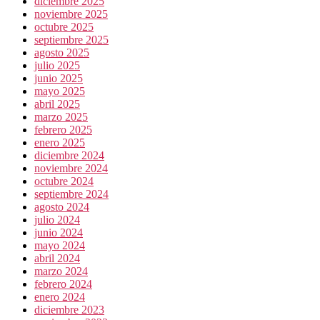
diciembre 2025
noviembre 2025
octubre 2025
septiembre 2025
agosto 2025
julio 2025
junio 2025
mayo 2025
abril 2025
marzo 2025
febrero 2025
enero 2025
diciembre 2024
noviembre 2024
octubre 2024
septiembre 2024
agosto 2024
julio 2024
junio 2024
mayo 2024
abril 2024
marzo 2024
febrero 2024
enero 2024
diciembre 2023