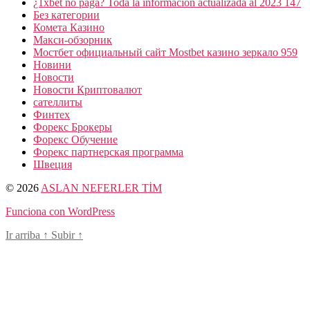
¿1xbet no paga? Toda la información actualizada al 2023 147
Без категории
Комета Казино
Макси-обзорник
Мостбет официальный сайт Mostbet казино зеркало 959
Новини
Новости
Новости Криптовалют
сателлиты
Финтех
Форекс Брокеры
Форекс Обучение
Форекс партнерская программа
Швеция
© 2026
ASLAN NEFERLER TİM
Funciona con WordPress
Ir arriba
↑
Subir
↑