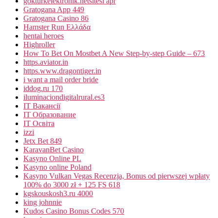
gokturkelektronik.netsitesi apr
Gratogana App 449
Gratogana Casino 86
Hamster Run Ελλάδα
hentai heroes
Highroller
How To Bet On Mostbet A New Step-by-step Guide – 673
https.aviator.in
https.www.dragontiger.in
i want a mail order bride
iddog.ru 170
iluminaciondigitalrural.es3
IT Вакансії
IT Образование
IT Освіта
izzi
Jetx Bet 849
KaravanBet Casino
Kasyno Online PL
Kasyno online Poland
Kasyno Vulkan Vegas Recenzja, Bonus od pierwszej wpłaty
100% do 3000 zł + 125 FS 618
kgskouskosh3.ru 4000
king johnnie
Kudos Casino Bonus Codes 570