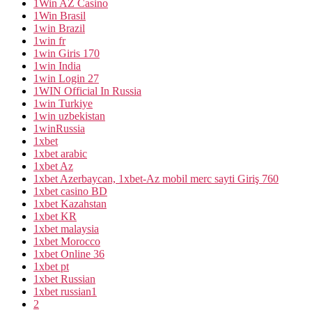
1Win AZ Casino
1Win Brasil
1win Brazil
1win fr
1win Giris 170
1win India
1win Login 27
1WIN Official In Russia
1win Turkiye
1win uzbekistan
1winRussia
1xbet
1xbet arabic
1xbet Az
1xbet Azerbaycan, 1xbet-Az mobil merc sayti Giriş 760
1xbet casino BD
1xbet Kazahstan
1xbet KR
1xbet malaysia
1xbet Morocco
1xbet Online 36
1xbet pt
1xbet Russian
1xbet russian1
2