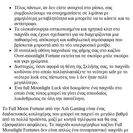
Τέλος πάντων, αν δεν είστε ανοιχτοί στο ρίσκο, σας
συμβουλεύουμε να στοιχηματίσετε σε λιμάνια με
χαμηλότερη μεταβλητότητα και μπορείτε να το κάνετε και το
αντίστροφο.
Τα ολοκαίνουργια οπτικοποιημένα και ηχητικά κλιπ στο
παιχνίδι σας έχουν σχεδιαστεί για να διαχειρίζονται μια
παθιασμένη, απόκοσμη και καθηλωτική ατμόσφαιρα που
βρίσκεται μπροστά από το νέο υπερφυσικό μοτίβο.
Η συνολική οθόνη παιχνιδιού της φήμης σας στο καζίνο
Over-moonlight Fortune εκτείνεται σε σκούρο μπλε σκούρο
και γκρι χρώματα.
Δυστυχώς, όσον αφορά τη θέση της Σελήνης σας, το παιχνίδι
κινδύνου στο οποίο πολλαπλασιάζετε το νεότερο safe με το
νεότερο look στις πίστωσεις του 1 δεν ήταν πολύ
μεγαλύτερο.
Ένα full Moonlight Luck slot δοκιμάστε ένα παιχνίδι στο
οποίο ένας τύπος μπορεί να γίνει ένας σπουδαίος
λυκάνθρωπος σε όλη την πανσέληνο.
Το Full Moon Fortune από την Ash Gaming είναι ένας
διαδικτυακός κουλοχέρης που μπορεί να παιχτεί σε μεγάλο βαθμό
από τα πολλά προϊόντα, μαζί με κινητά τηλέφωνα και θα σας
εξασφαλίσει ασφάλειες. Το παιχνίδι κουλοχέρηδων καζίνο Full
Moonlight Fortunes δεν είναι απλώς ένα συναρπαστικό παιχνίδι με