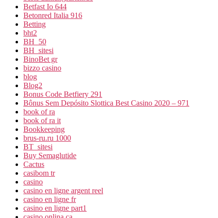
Betfast Io 644
Betonred Italia 916
Betting
bht2
BH_50
BH_sitesi
BinoBet gr
bizzo casino
blog
Blog2
Bonus Code Betfiery 291
Bônus Sem Depósito Slottica Best Casino 2020 – 971
book of ra
book of ra it
Bookkeeping
brus-ru.ru 1000
BT_sitesi
Buy Semaglutide
Cactus
casibom tr
casino
casino en ligne argent reel
casino en ligne fr
casino en ligne part1
casino onlina ca