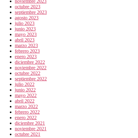
noviembre 2023
octubre 2023
septiembre 2023
agosto 2023
julio 2023
junio 2023
mayo 2023
abril 2023
marzo 2023
febrero 2023
enero 2023
diciembre 2022
noviembre 2022
octubre 2022
septiembre 2022
julio 2022
junio 2022
mayo 2022
abril 2022
marzo 2022
febrero 2022
enero 2022
diciembre 2021
noviembre 2021
octubre 2021