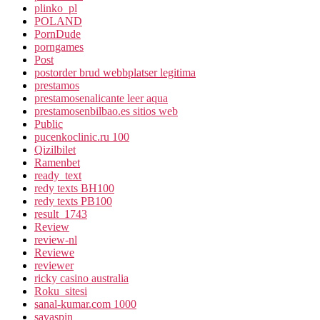
plinko_pl
POLAND
PornDude
porngames
Post
postorder brud webbplatser legitima
prestamos
prestamosenalicante leer aqua
prestamosenbilbao.es sitios web
Public
pucenkoclinic.ru 100
Qizilbilet
Ramenbet
ready_text
redy texts BH100
redy texts PB100
result_1743
Review
review-nl
Reviewe
reviewer
ricky casino australia
Roku_sitesi
sanal-kumar.com 1000
savaspin