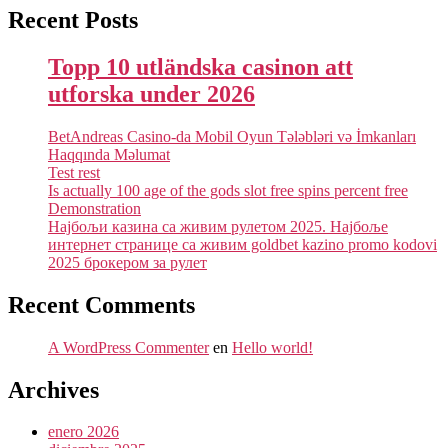
Recent Posts
Topp 10 utländska casinon att
utforska under 2026
BetAndreas Casino-da Mobil Oyun Tələbləri və İmkanları
Haqqında Məlumat
Test rest
Is actually 100 age of the gods slot free spins percent free
Demonstration
Најбољи казина са живим рулетом 2025. Најбоље
интернет странице са живим goldbet kazino promo kodovi
2025 брокером за рулет
Recent Comments
A WordPress Commenter
en
Hello world!
Archives
enero 2026