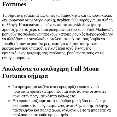
Fortunes
Τα σήματα μεσαίας αξίας, όπως τα δαμάσκηνα και τα πορτοκάλια,
δημιουργούν υψηλότερα οφέλη, περίπου 500 φορές για μια πλήρη
συλλογή. Η απεικόνιση εικόνων και το παιχνίδι διαχείρισης
προσοχής με το χέρι, συμπεριλαμβανομένου του "Fruit Madness",
βοηθούν τις σελίδες να παρέχουν κάποιες λογικές πληροφορίες για
να αλλάξουν τα συνολικά αποτελέσματα. Αυτό τους βοηθά να
τοποθετήσουν περισσότερες απαιτήσεις κατάστασης των
προτάσεων που απαιτούν μεγαλύτερη ισχύ έναντι της
εμπλεκόμενης ψυχικής σας απόδοσης, βοηθώντας τους να τις
ενεργοποιήσουν.
Απολαύστε το κουλοχέρη Full Moon
Fortunes σήμερα
Το πρόγραμμα καζίνο ανά εύρος ορίζει ποια ισχυρά
πράγματα πρέπει να φροντίζονται σωστά, ενώ οι παίκτες
είναι στην πραγματικότητα κάπως έτσι.
Θα προσαρμόζουμε αυτό το άρθρο μία ή δύο φορές την
εβδομάδα στο πρόγραμμα νέας ανατολής, δύσης σελήνης,
πανσελήνου και πολλά άλλα, ανάλογα με το τι μπορείτε να
απολαύσετε σε κάθε ημερομηνία.