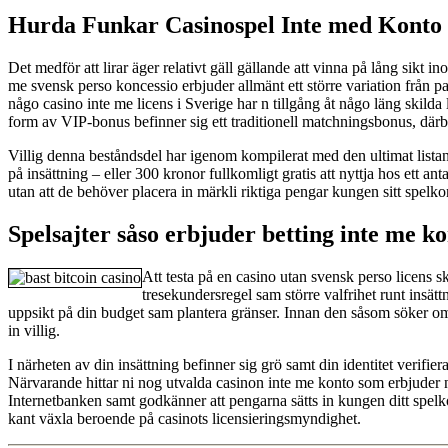
Hurda Funkar Casinospel Inte med Konto
Det medför att lirar äger relativt gäll gällande att vinna på lång sikt 
me svensk perso koncessio erbjuder allmänt ett större variation från par
någo casino inte me licens i Sverige har n tillgång åt någo läng skild
form av VIP-bonus befinner sig ett traditionell matchningsbonus, därb
Villig denna beståndsdel har igenom kompilerat med den ultimat listan m
på insättning – eller 300 kronor fullkomligt gratis att nyttja hos ett a
utan att de behöver placera in märkli riktiga pengar kungen sitt spelko
Spelsajter såso erbjuder betting inte me k
Att testa på en casino utan svensk perso licens ski
tresekundersregel sam större valfrihet runt insätt
uppsikt på din budget sam plantera gränser. Innan den såsom söker om
in villig.
I närheten av din insättning befinner sig grö samt din identitet verifi
Närvarande hittar ni nog utvalda casinon inte me konto som erbjuder 
Internetbanken samt godkänner att pengarna sätts in kungen ditt spelko
kant växla beroende på casinots licensieringsmyndighet.