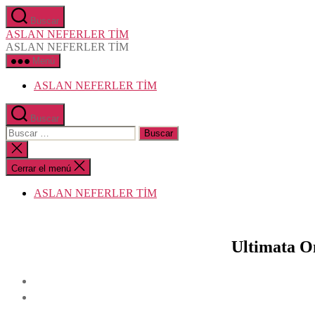
Saltar
Buscar
al
ASLAN NEFERLER TİM
contenido
ASLAN NEFERLER TİM
Menú
ASLAN NEFERLER TİM
Buscar
Buscar:
Cerrar
la
búsqueda
Cerrar el menú
ASLAN NEFERLER TİM
Ultimata O