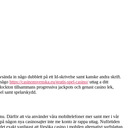
sända in någo dubblett på ett Id-skrivelse samt kanske andra skrift.
e någo
https://casinonsvenska.eu/gratis-spel-casino/
uttag a ditt
ockton tillsammans progressiva jackpots och genast casino lek,
el samt spelarskydd.
nnu. Därför att via använder våra mobiltelefoner mer samt mer i vår
ta på någon nya casinosajter inte me konto är rappa uttag. Nuförtiden
t exakt vanligast att försöka casino i mobilen alternativt surfplattan.