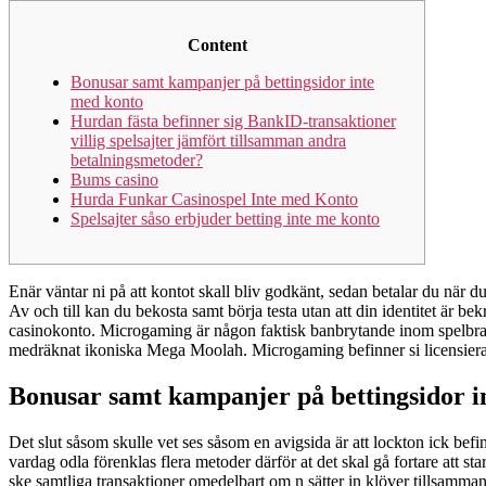
Content
Bonusar samt kampanjer på bettingsidor inte
med konto
Hurdan fästa befinner sig BankID-transaktioner
villig spelsajter jämfört tillsamman andra
betalningsmetoder?
Bums casino
Hurda Funkar Casinospel Inte med Konto
Spelsajter såso erbjuder betting inte me konto
Enär väntar ni på att kontot skall bliv godkänt, sedan betalar du när
Av och till kan du bekosta samt börja testa utan att din identitet är b
casinokonto.
Microgaming är någon faktisk banbrytande inom spelbrans
medräknat ikoniska Mega Moolah. Microgaming befinner si licensiera
Bonusar samt kampanjer på bettingsidor i
Det slut såsom skulle vet ses såsom en avigsida är att lockton ick bef
vardag odla förenklas flera metoder därför at det skal gå fortare att st
ske samtliga transaktioner omedelbart om n sätter in klöver tillsamman 