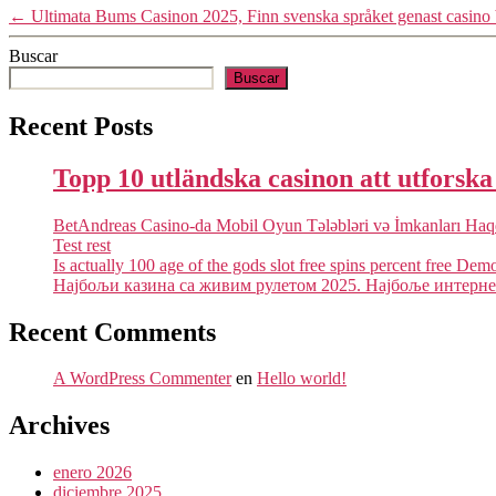
←
Ultimata Bums Casinon 2025, Finn svenska språket genast casino
Buscar
Buscar
Recent Posts
Topp 10 utländska casinon att utforsk
BetAndreas Casino-da Mobil Oyun Tələbləri və İmkanları Ha
Test rest
Is actually 100 age of the gods slot free spins percent free Dem
Најбољи казина са живим рулетом 2025. Најбоље интернет
Recent Comments
A WordPress Commenter
en
Hello world!
Archives
enero 2026
diciembre 2025