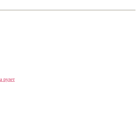
а рулет