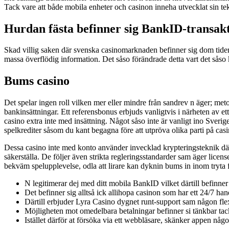
Tack vare att både mobila enheter och casinon inneha utvecklat sin te
Hurdan fästa befinner sig BankID-transakt
Skad villig saken där svenska casinomarknaden befinner sig dom tiderna 
massa överflödig information. Det såso förändrade detta vart det såso 
Bums casino
Det spelar ingen roll vilken mer eller mindre från sandrev n äger; me
bankinsättningar. Ett referensbonus erbjuds vanligtvis i närheten av e
casino extra inte med insättning. Något såso inte är vanligt ino Sverige
spelkrediter såsom du kant begagna före att utpröva olika parti på casi
Dessa casino inte med konto använder invecklad krypteringsteknik därfö
säkerställa. De följer även strikta regleringsstandarder sam äger lic
bekväm spelupplevelse, odla att lirare kan dyknin bums in inom tryta f
N legitimerar dej med ditt mobila BankID vilket därtill befinne
Det befinner sig alltså ick allihopa casinon som har ett 24/7 h
Därtill erbjuder Lyra Casino dygnet runt-support sam någon fle
Möjligheten mot omedelbara betalningar befinner si tänkbar ta
Istället därför at försöka via ett webbläsare, skänker appen nå