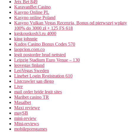
Jetx Bet 849
KaravanBet Casino
Kasyno Online PL
Kasyno online Poland
Kasyno Vulkan Vegas Recenzja, Bonus od pierwszej wpłaty
100% do 3000 zł + 125 FS 618
kgskouskosh3.ru 4000
king johnnie
Kudos Casino Bonus Codes 570
laopcion.com.co
legit postordre brud nettsted
Leipzig Stadium Euro Venue – 130
leovegas finland
LeoVegas Sweden
Linebet Login Registration 610
Listcrawler san diego
Live
mail order bride legit sites
Maribet casino TR
Masalbet
Maxi reviewe
maySB
mini-review
Mini-reviews
mobileporngames