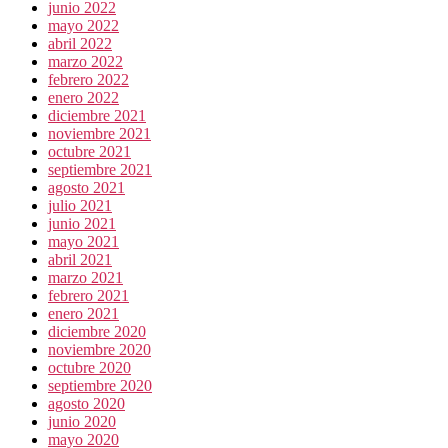
junio 2022
mayo 2022
abril 2022
marzo 2022
febrero 2022
enero 2022
diciembre 2021
noviembre 2021
octubre 2021
septiembre 2021
agosto 2021
julio 2021
junio 2021
mayo 2021
abril 2021
marzo 2021
febrero 2021
enero 2021
diciembre 2020
noviembre 2020
octubre 2020
septiembre 2020
agosto 2020
junio 2020
mayo 2020