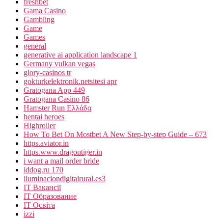
freshbet
Gama Casino
Gambling
Game
Games
general
generative ai application landscape 1
Germany vulkan vegas
glory-casinos tr
gokturkelektronik.netsitesi apr
Gratogana App 449
Gratogana Casino 86
Hamster Run Ελλάδα
hentai heroes
Highroller
How To Bet On Mostbet A New Step-by-step Guide – 673
https.aviator.in
https.www.dragontiger.in
i want a mail order bride
iddog.ru 170
iluminaciondigitalrural.es3
IT Вакансії
IT Образование
IT Освіта
izzi