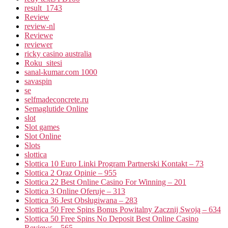
result_1743
Review
review-nl
Reviewe
reviewer
ricky casino australia
Roku_sitesi
sanal-kumar.com 1000
savaspin
se
selfmadeconcrete.ru
Semaglutide Online
slot
Slot games
Slot Online
Slots
slottica
Slottica 10 Euro Linki Program Partnerski Kontakt – 73
Slottica 2 Oraz Opinie – 955
Slottica 22 Best Online Casino For Winning – 201
Slottica 3 Online Oferuje – 313
Slottica 36 Jest Obsługiwana – 283
Slottica 50 Free Spins Bonus Powitalny Zacznij Swoją – 634
Slottica 50 Free Spins No Deposit Best Online Casino
Reviews – 565