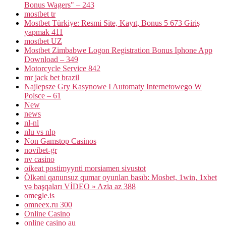
Bonus Wagers" – 243
mostbet tr
Mostbet Türkiye: Resmi Site, Kayıt, Bonus 5 673 Giriş
yapmak 411
mostbet UZ
Mostbet Zimbabwe Logon Registration Bonus Iphone App
Download – 349
Motorcycle Service 842
mr jack bet brazil
Najlepsze Gry Kasynowe I Automaty Internetowego W
Polsce – 61
New
news
nl-nl
nlu vs nlp
Non Gamstop Casinos
novibet-gr
nv casino
oikeat postimyynti morsiamen sivustot
Ölkəni qanunsuz qumar oyunları basıb: Mosbet, 1win, 1xbet
və başqaları VİDEO » Azia az 388
omegle.is
omneex.ru 300
Online Casino
online casino au