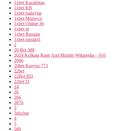
1xbet Kazahstan
1xbet KR
1xbet malaysia
1xbet Morocco
1xbet Online 36
1xbet pt
1xbet Russian
1xbet russian1
2
20 Bet 388
2024 Kolkata Rape And Murder Wikipedia – 910
2060
20bet Kasyno 773
22bet
22Bet BD
22bet IT
24
26
266
2876
3
3dxchat
4
5
560