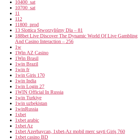
10400_sat
10700_sat
11
112
11800_prod
13 Slottica Stworzyliśmy Dla – 81
188bet Live Discover The Dynamic World Of Live Gambling
And Casino Interaction – 256
1w
1Win AZ Casino
1Win Brasil
1win Brazil
1win fr
1win Giris 170
1win India
1win Login 27
1WIN Official In Russia
1win Turkiye
1win uzbekistan
1winRussia
1xbet
1xbet arabic
1xbet Az
1xbet Azerbaycan, 1xbet-Az mobil merc sayti Giriş 760
1xbet casino BD