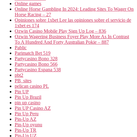
Online games
Online Horse Gambling In 2024: Leading Sites To Wager On
Horse Racing – 27
Opiniones sobre 1xbet Lee las opiniones sobre el servicio de
1xbet es 174
Ozwin Casino Mobile Play Sign Up Log – 836
Ozwin Wagering Business Foyer Play More As In Contrast
To A Hundred And Forty Australian Pokie – 887
Pablic
Parimatch Bet 519
Partycasino Bono 328
Partycasino Bono 566
Partycasino Espana 538
pbt2
PB_sites
pelican casino PL
Pin UP
Pin Up Brazil
pin up casino
Pin UP Casino AZ
Pin Up Peru
Pin-Up AZ
Pin-Up oyunu
Pin-Up TR
Pin-Up UZ