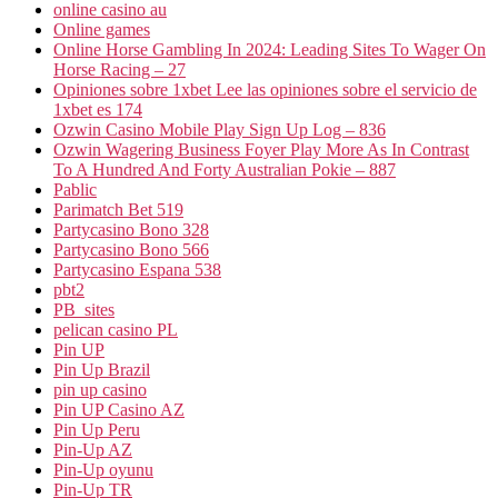
online casino au
Online games
Online Horse Gambling In 2024: Leading Sites To Wager On
Horse Racing – 27
Opiniones sobre 1xbet Lee las opiniones sobre el servicio de
1xbet es 174
Ozwin Casino Mobile Play Sign Up Log – 836
Ozwin Wagering Business Foyer Play More As In Contrast
To A Hundred And Forty Australian Pokie – 887
Pablic
Parimatch Bet 519
Partycasino Bono 328
Partycasino Bono 566
Partycasino Espana 538
pbt2
PB_sites
pelican casino PL
Pin UP
Pin Up Brazil
pin up casino
Pin UP Casino AZ
Pin Up Peru
Pin-Up AZ
Pin-Up oyunu
Pin-Up TR