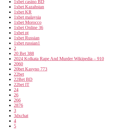
1xbet casino BD
1xbet Kazahstan
1xbet KR
1xbet malaysia
1xbet Morocco
1xbet Online 36
1xbet pt
1xbet Russian
1xbet russian1
2
20 Bet 388
2024 Kolkata Rape And Murder Wikipedia – 910
2060
20bet Kasyno 773
22bet
22Bet BD
22bet IT
24
26
266
2876
3
3dxchat
4
5