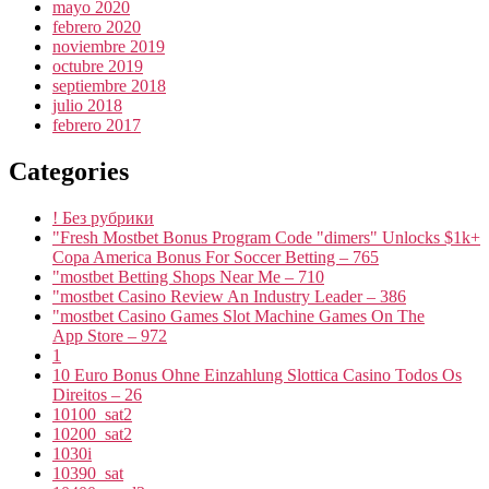
mayo 2020
febrero 2020
noviembre 2019
octubre 2019
septiembre 2018
julio 2018
febrero 2017
Categories
! Без рубрики
"Fresh Mostbet Bonus Program Code "dimers" Unlocks $1k+
Copa America Bonus For Soccer Betting – 765
"mostbet Betting Shops Near Me – 710
"mostbet Casino Review An Industry Leader – 386
"‎mostbet Casino Games Slot Machine Games On The
App Store – 972
1
10 Euro Bonus Ohne Einzahlung Slottica Casino Todos Os
Direitos – 26
10100_sat2
10200_sat2
1030i
10390_sat