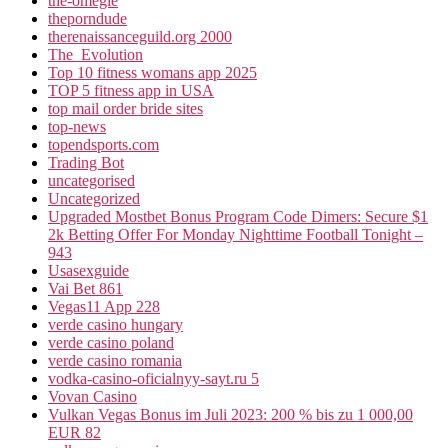
the-omegle
theporndude
therenaissanceguild.org 2000
The_Evolution
Top 10 fitness womans app 2025
TOP 5 fitness app in USA
top mail order bride sites
top-news
topendsports.com
Trading Bot
uncategorised
Uncategorized
Upgraded Mostbet Bonus Program Code Dimers: Secure $1
2k Betting Offer For Monday Nighttime Football Tonight –
943
Usasexguide
Vai Bet 861
Vegas11 App 228
verde casino hungary
verde casino poland
verde casino romania
vodka-casino-oficialnyy-sayt.ru 5
Vovan Casino
Vulkan Vegas Bonus im Juli 2023: 200 % bis zu 1 000,00
EUR 82