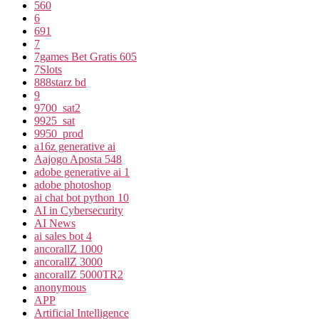
560
6
691
7
7games Bet Gratis 605
7Slots
888starz bd
9
9700_sat2
9925_sat
9950_prod
a16z generative ai
Aajogo Aposta 548
adobe generative ai 1
adobe photoshop
ai chat bot python 10
AI in Cybersecurity
AI News
ai sales bot 4
ancorallZ 1000
ancorallZ 3000
ancorallZ 5000TR2
anonymous
APP
Artificial Intelligence