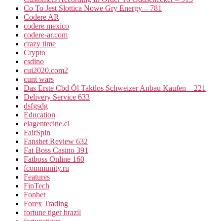
Co To Jest Slottica Nowe Gry Energy – 781
Codere AR
codere mexico
codere-ar.com
crazy time
Crypto
csdino
cui2020.com2
cunt wars
Das Erste Cbd Öl Taktlos Schweizer Anbau Kaufen – 221
Delivery Service 633
dsfgsdg
Education
elagentecine.cl
FairSpin
Fansbet Review 632
Fat Boss Casino 391
Fatboss Online 160
fcommunity.ru
Features
FinTech
Fonbet
Forex Trading
fortune tiger brazil