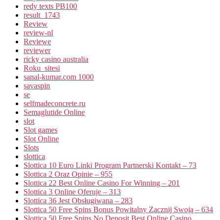
redy texts PB100
result_1743
Review
review-nl
Reviewe
reviewer
ricky casino australia
Roku_sitesi
sanal-kumar.com 1000
savaspin
se
selfmadeconcrete.ru
Semaglutide Online
slot
Slot games
Slot Online
Slots
slottica
Slottica 10 Euro Linki Program Partnerski Kontakt – 73
Slottica 2 Oraz Opinie – 955
Slottica 22 Best Online Casino For Winning – 201
Slottica 3 Online Oferuje – 313
Slottica 36 Jest Obsługiwana – 283
Slottica 50 Free Spins Bonus Powitalny Zacznij Swoją – 634
Slottica 50 Free Spins No Deposit Best Online Casino