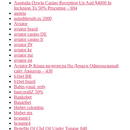
Australia Ozwin Casino Reception Up Aud $4000 In
Inclusion To 50% Procuring – 694
austria
autodilerspb.ru 2000
Aviator
aviator brazil
aviator casino DE
aviator casino fr
aviator IN
aviator ke
aviator mz
aviator ng
Aviator ᐉ Краш видеоигра На Деньги Официальный
сайт Авиатор – 430
b1bet BR
b1bet brazil
Bahis-yasal_redy
bancorallZ 50%
Bankobet
Basaribet
bbrbet colombia
bbrbet mx
bcgame1
bcgame4
Benefits Of Cbd Oil Under Tongue 848