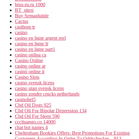
brus-ru.ru 1000
BT_sitesi
Buy Semaglutide
Cactus
casibom tr
casino
casino en ligne argent reel
casino en ligne fr
casino en ligne part1
casino onlina ca
Casino Online
casino online ar
casinò online it
Casino Slots
casino svensk licens
casino utan svensk licens
casino zonder crucks netherlands
casinobet5
Cbd Oil Dogs 925
Cbd Oil For Bipolar Depression 134
Cbd Oil For Sleep 590
cccituango.co 14000
chat bot names 4
Cheltenham Bookies Offers: Best Promotions For Existing
Customers According In Order To Oddschecker – 913