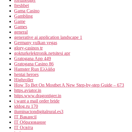
fortunetiger
freshbet
Gama Casino
Gambling
Game
Games
general
generative ai application landscape 1
Germany vulkan vegas
glory-casinos tr
gokturkelektronik.netsitesi apr
Gratogana App 449
Gratogana Casino 86
Hamster Run Ελλάδα
hentai heroes
Highroller
How To Bet On Mostbet A New Step-by-step Guide – 673
https.aviator.in
https.www.dragontiger.in
i want a mail order bride
iddog.ru 170
iluminaciondigitalrural.es3
IT Вакансії
IT Образование
IT Освіта